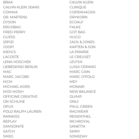
BRAX
CALVIN KLEIN
CALVIN KLEIN JEANS
CLINIQUE
COMMA
COPENHAGEN
DR. MARTENS
DRYKORN
DYSON
ECOALF
ERGOBAG
FALKE
FRED PERRY
GOT BAG
GUESS
HUGO
IZIPIZI
JACK & JONES
JOOP!
KAPTEN & SON
KIEHL’S
LA PRAIRIE
LACOSTE
LE CREUSET
LENA HOSCHEK
LEVI’S®
LIEBESKIND BERLIN
LUISA CERANO
MAC
MARC CAIN
MARC JACOBS
MARC O’POLO
MCM
MEY
MICHAEL KORS
MONARI
MOS MOSH
NEW BALANCE
OFFICINE CREATIVE
OLYMP
ON SCHUHE
ONLY
OPUS
PAUL GREEN
POLO RALPH LAUREN
RAGWEAR
RAINKISS
REISENTHEL
REPLAY
RICHROYAL
SAMSONITE
SANETTA
SATCH
SKINY
SMEG
SOMEDAY