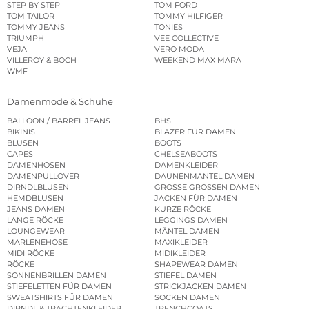
STEP BY STEP
TOM FORD
TOM TAILOR
TOMMY HILFIGER
TOMMY JEANS
TONIES
TRIUMPH
VEE COLLECTIVE
VEJA
VERO MODA
VILLEROY & BOCH
WEEKEND MAX MARA
WMF
Damenmode & Schuhe
BALLOON / BARREL JEANS
BHS
BIKINIS
BLAZER FÜR DAMEN
BLUSEN
BOOTS
CAPES
CHELSEABOOTS
DAMENHOSEN
DAMENKLEIDER
DAMENPULLOVER
DAUNENMÄNTEL DAMEN
DIRNDLBLUSEN
GROSSE GRÖSSEN DAMEN
HEMDBLUSEN
JACKEN FÜR DAMEN
JEANS DAMEN
KURZE RÖCKE
LANGE RÖCKE
LEGGINGS DAMEN
LOUNGEWEAR
MÄNTEL DAMEN
MARLENEHOSE
MAXIKLEIDER
MIDI RÖCKE
MIDIKLEIDER
RÖCKE
SHAPEWEAR DAMEN
SONNENBRILLEN DAMEN
STIEFEL DAMEN
STIEFELETTEN FÜR DAMEN
STRICKJACKEN DAMEN
SWEATSHIRTS FÜR DAMEN
SOCKEN DAMEN
DIRNDL & TRACHTENKLEIDER
TRENCHCOATS