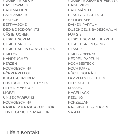
AUGEN MAKE UP
AUGENMAKEUP ENTFERNER
BACKFORMEN
BADTEPPICH
BADEMATTEN
BADEMÄNTEL
BADEZIMMER
BEAUTY GESCHENKE
BESTECK
BETTDECKEN
BETTWÄSCHE
DAMEN PARFUM
DEO & DEODORANTS
DUSCHGEL & BADESCHAUM
GÄSTETÜCHER
FÜR SIE
GESICHTSCREME
GESICHTSCREME HERREN
GESICHTSPFLEGE
GESICHTSREINIGUNG
GESICHTSREINIGUNG HERREN
GLÄSER
GRILLER
GRILLZUBEHÖR
HANDTÜCHER
HERREN PARFUM
KERZEN
KOCHBESTECK
KOCHGESCHIRR
KOCHTÖPFE
KÖRPERPFLEGE
KÜCHENGERÄTE
KUGELSCHREIBER
LAMPEN & LEUCHTEN
LEINTÜCHER & BETTLAKEN
LIPPENSTIFT
LIPPEN MAKE UP
MESSER
MÖBEL
NAGELLACK
UNISEX PARFUMS
PEELING
KOCHGESCHIRR
PORZELLAN
RASIERER & RASUR ZUBEHÖR
RAUMDÜFTE & KERZEN
TEINT | GESICHTS MAKE UP
VASEN
Hilfe & Kontakt