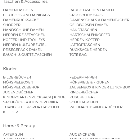
Taschen & Accessoires
DAMENTASCHEN
BAUCHTASCHEN DAMEN
CLUTCHES UND MINIBAGS
CROSSBODY BAGS
DAMENRUCKSÄCKE
DAMENSCHALS & DAMENTÜCHER
SHOPPER
GELDBÖRSEN DAMEN
HANDSCHUHE DAMEN
HANDTASCHEN
HERREN REISETASCHEN
HARTSCHALENKOFFER
KOFFER UND TROLLEYS
HERREN KOFFER
HERREN KULTURBEUTEL
LAPTOPTASCHEN
REISEGEPÄCK DAMEN
RUCKSÄCKE HERREN
BAUCH- & GÜRTELTASCHEN
TOTE BAG
Kinder
BILDERBÜCHER
FEDERMAPPEN
HÖRSPIELBOXEN
HÖRSPIELE & FIGUREN
HÖRSPIEL ZUBEHÖR
JAUSENBOX & KINDER LUNCHBOX
JUGENDBÜCHER
KINDERBÜCHER
KINDERGARTENRUCKSACK | KINDERGARTENBEUTEL
KUSCHELTIERE
SACHBÜCHER & KINDERLEXIKA
SCHULTASCHEN
TURNBEUTEL & SPORTTASCHEN
WEIHNACHTSKINDERBÜCHER
KLEIDER
Home & Beauty
AFTER SUN
AUGENCREME