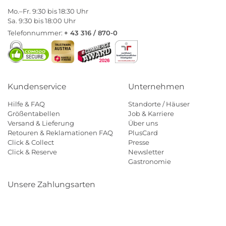
Mo.–Fr. 9:30 bis 18:30 Uhr
Sa. 9:30 bis 18:00 Uhr
Telefonnummer:
+ 43 316 / 870-0
Kundenservice
Unternehmen
Hilfe & FAQ
Standorte / Häuser
Größentabellen
Job & Karriere
Versand & Lieferung
Über uns
Retouren & Reklamationen FAQ
PlusCard
Click & Collect
Presse
Click & Reserve
Newsletter
Gastronomie
Unsere Zahlungsarten
Klarna
Paypal
Mastercard
Visa
Diners
Eps
Shop
Applepay
Amazon