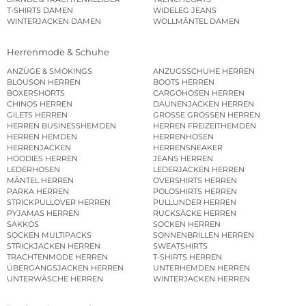
T-SHIRTS DAMEN
WIDELEG JEANS
WINTERJACKEN DAMEN
WOLLMÄNTEL DAMEN
Herrenmode & Schuhe
ANZÜGE & SMOKINGS
ANZUGSSCHUHE HERREN
BLOUSON HERREN
BOOTS HERREN
BOXERSHORTS
CARGOHOSEN HERREN
CHINOS HERREN
DAUNENJACKEN HERREN
GILETS HERREN
GROSSE GRÖSSEN HERREN
HERREN BUSINESSHEMDEN
HERREN FREIZEITHEMDEN
HERREN HEMDEN
HERRENHOSEN
HERRENJACKEN
HERRENSNEAKER
HOODIES HERREN
JEANS HERREN
LEDERHOSEN
LEDERJACKEN HERREN
MÄNTEL HERREN
OVERSHIRTS HERREN
PARKA HERREN
POLOSHIRTS HERREN
STRICKPULLOVER HERREN
PULLUNDER HERREN
PYJAMAS HERREN
RUCKSÄCKE HERREN
SAKKOS
SOCKEN HERREN
SOCKEN MULTIPACKS
SONNENBRILLEN HERREN
STRICKJACKEN HERREN
SWEATSHIRTS
TRACHTENMODE HERREN
T-SHIRTS HERREN
ÜBERGANGSJACKEN HERREN
UNTERHEMDEN HERREN
UNTERWÄSCHE HERREN
WINTERJACKEN HERREN