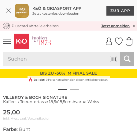
K&Ö & GIGASPORT APP
ZUR APP
Jetzt kostenlos downloaden
Pluscard Vorteile erhalten
KOSTENLOSER VERSAND* & RÜCKVERSAND
Jetzt anmelden
UNSERE APP
CLICK &
CLICK &
COLLECT
RESERVE
BIS ZU -50% IM FINAL SALE
Beliebt!
9 Personen sehen sich diesen Artikel gerade an
VILLEROY & BOCH SIGNATURE
Kaffee- / Teeuntertasse 18,5x18,5cm Avarua Weiss
25,00
inkl. Mwst zzgl.
Versandkosten
Farbe:
Bunt