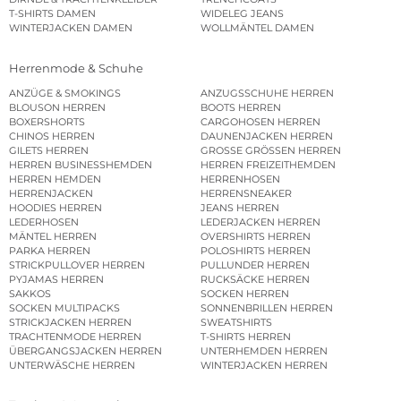
T-SHIRTS DAMEN
WIDELEG JEANS
WINTERJACKEN DAMEN
WOLLMÄNTEL DAMEN
Herrenmode & Schuhe
ANZÜGE & SMOKINGS
ANZUGSSCHUHE HERREN
BLOUSON HERREN
BOOTS HERREN
BOXERSHORTS
CARGOHOSEN HERREN
CHINOS HERREN
DAUNENJACKEN HERREN
GILETS HERREN
GROSSE GRÖSSEN HERREN
HERREN BUSINESSHEMDEN
HERREN FREIZEITHEMDEN
HERREN HEMDEN
HERRENHOSEN
HERRENJACKEN
HERRENSNEAKER
HOODIES HERREN
JEANS HERREN
LEDERHOSEN
LEDERJACKEN HERREN
MÄNTEL HERREN
OVERSHIRTS HERREN
PARKA HERREN
POLOSHIRTS HERREN
STRICKPULLOVER HERREN
PULLUNDER HERREN
PYJAMAS HERREN
RUCKSÄCKE HERREN
SAKKOS
SOCKEN HERREN
SOCKEN MULTIPACKS
SONNENBRILLEN HERREN
STRICKJACKEN HERREN
SWEATSHIRTS
TRACHTENMODE HERREN
T-SHIRTS HERREN
ÜBERGANGSJACKEN HERREN
UNTERHEMDEN HERREN
UNTERWÄSCHE HERREN
WINTERJACKEN HERREN