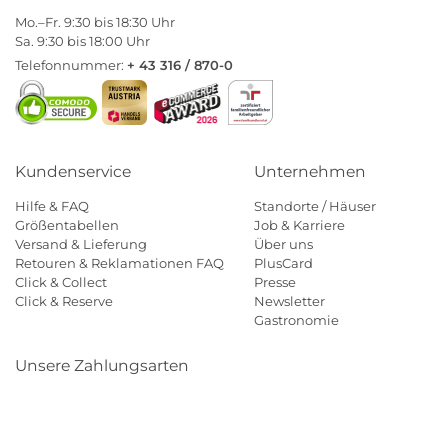
Mo.–Fr. 9:30 bis 18:30 Uhr
Sa. 9:30 bis 18:00 Uhr
Telefonnummer:
+ 43 316 / 870-0
Kundenservice
Unternehmen
Hilfe & FAQ
Standorte / Häuser
Größentabellen
Job & Karriere
Versand & Lieferung
Über uns
Retouren & Reklamationen FAQ
PlusCard
Click & Collect
Presse
Click & Reserve
Newsletter
Gastronomie
Unsere Zahlungsarten
Klarna
Paypal
Mastercard
Visa
Diners
Eps
Shop
Applepay
Amazon