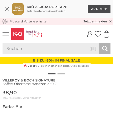
K&Ö & GIGASPORT APP
ZUR APP
Jetzt kostenlos downloaden
Pluscard Vorteile erhalten
KOSTENLOSER VERSAND* & RÜCKVERSAND
Jetzt anmelden
UNSERE APP
CLICK &
CLICK &
COLLECT
RESERVE
BIS ZU -50% IM FINAL SALE
Beliebt!
6 Personen sehen sich diesen Artikel gerade an
VILLEROY & BOCH SIGNATURE
Kaffee-Obertasse "Amazonia" 0,21l
38,90
inkl. Mwst zzgl.
Versandkosten
Farbe:
Bunt