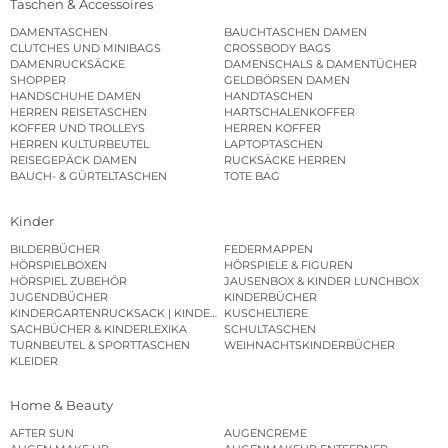
Taschen & Accessoires
DAMENTASCHEN
BAUCHTASCHEN DAMEN
CLUTCHES UND MINIBAGS
CROSSBODY BAGS
DAMENRUCKSÄCKE
DAMENSCHALS & DAMENTÜCHER
SHOPPER
GELDBÖRSEN DAMEN
HANDSCHUHE DAMEN
HANDTASCHEN
HERREN REISETASCHEN
HARTSCHALENKOFFER
KOFFER UND TROLLEYS
HERREN KOFFER
HERREN KULTURBEUTEL
LAPTOPTASCHEN
REISEGEPÄCK DAMEN
RUCKSÄCKE HERREN
BAUCH- & GÜRTELTASCHEN
TOTE BAG
Kinder
BILDERBÜCHER
FEDERMAPPEN
HÖRSPIELBOXEN
HÖRSPIELE & FIGUREN
HÖRSPIEL ZUBEHÖR
JAUSENBOX & KINDER LUNCHBOX
JUGENDBÜCHER
KINDERBÜCHER
KINDERGARTENRUCKSACK | KINDERGARTENBEUTEL
KUSCHELTIERE
SACHBÜCHER & KINDERLEXIKA
SCHULTASCHEN
TURNBEUTEL & SPORTTASCHEN
WEIHNACHTSKINDERBÜCHER
KLEIDER
Home & Beauty
AFTER SUN
AUGENCREME