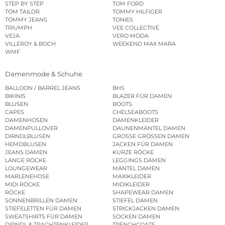
STEP BY STEP
TOM FORD
TOM TAILOR
TOMMY HILFIGER
TOMMY JEANS
TONIES
TRIUMPH
VEE COLLECTIVE
VEJA
VERO MODA
VILLEROY & BOCH
WEEKEND MAX MARA
WMF
Damenmode & Schuhe
BALLOON / BARREL JEANS
BHS
BIKINIS
BLAZER FÜR DAMEN
BLUSEN
BOOTS
CAPES
CHELSEABOOTS
DAMENHOSEN
DAMENKLEIDER
DAMENPULLOVER
DAUNENMÄNTEL DAMEN
DIRNDLBLUSEN
GROSSE GRÖSSEN DAMEN
HEMDBLUSEN
JACKEN FÜR DAMEN
JEANS DAMEN
KURZE RÖCKE
LANGE RÖCKE
LEGGINGS DAMEN
LOUNGEWEAR
MÄNTEL DAMEN
MARLENEHOSE
MAXIKLEIDER
MIDI RÖCKE
MIDIKLEIDER
RÖCKE
SHAPEWEAR DAMEN
SONNENBRILLEN DAMEN
STIEFEL DAMEN
STIEFELETTEN FÜR DAMEN
STRICKJACKEN DAMEN
SWEATSHIRTS FÜR DAMEN
SOCKEN DAMEN
DIRNDL & TRACHTENKLEIDER
TRENCHCOATS