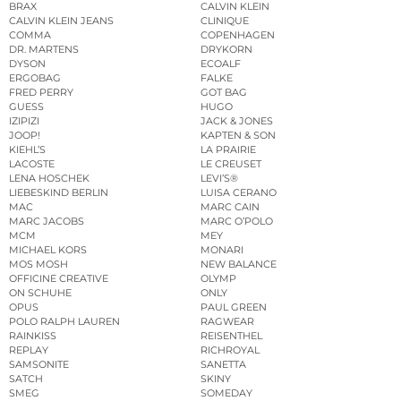
BRAX
CALVIN KLEIN
CALVIN KLEIN JEANS
CLINIQUE
COMMA
COPENHAGEN
DR. MARTENS
DRYKORN
DYSON
ECOALF
ERGOBAG
FALKE
FRED PERRY
GOT BAG
GUESS
HUGO
IZIPIZI
JACK & JONES
JOOP!
KAPTEN & SON
KIEHL’S
LA PRAIRIE
LACOSTE
LE CREUSET
LENA HOSCHEK
LEVI’S®
LIEBESKIND BERLIN
LUISA CERANO
MAC
MARC CAIN
MARC JACOBS
MARC O’POLO
MCM
MEY
MICHAEL KORS
MONARI
MOS MOSH
NEW BALANCE
OFFICINE CREATIVE
OLYMP
ON SCHUHE
ONLY
OPUS
PAUL GREEN
POLO RALPH LAUREN
RAGWEAR
RAINKISS
REISENTHEL
REPLAY
RICHROYAL
SAMSONITE
SANETTA
SATCH
SKINY
SMEG
SOMEDAY