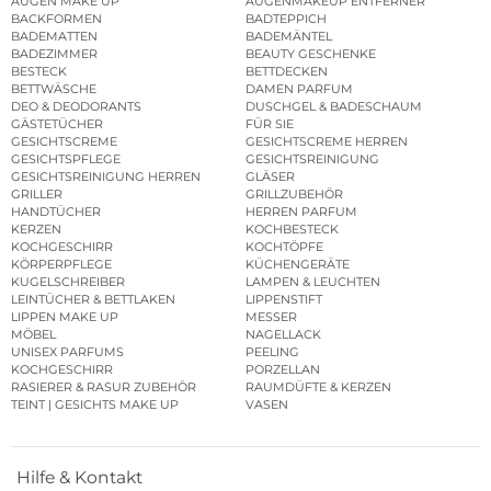
AUGEN MAKE UP
AUGENMAKEUP ENTFERNER
BACKFORMEN
BADTEPPICH
BADEMATTEN
BADEMÄNTEL
BADEZIMMER
BEAUTY GESCHENKE
BESTECK
BETTDECKEN
BETTWÄSCHE
DAMEN PARFUM
DEO & DEODORANTS
DUSCHGEL & BADESCHAUM
GÄSTETÜCHER
FÜR SIE
GESICHTSCREME
GESICHTSCREME HERREN
GESICHTSPFLEGE
GESICHTSREINIGUNG
GESICHTSREINIGUNG HERREN
GLÄSER
GRILLER
GRILLZUBEHÖR
HANDTÜCHER
HERREN PARFUM
KERZEN
KOCHBESTECK
KOCHGESCHIRR
KOCHTÖPFE
KÖRPERPFLEGE
KÜCHENGERÄTE
KUGELSCHREIBER
LAMPEN & LEUCHTEN
LEINTÜCHER & BETTLAKEN
LIPPENSTIFT
LIPPEN MAKE UP
MESSER
MÖBEL
NAGELLACK
UNISEX PARFUMS
PEELING
KOCHGESCHIRR
PORZELLAN
RASIERER & RASUR ZUBEHÖR
RAUMDÜFTE & KERZEN
TEINT | GESICHTS MAKE UP
VASEN
Hilfe & Kontakt