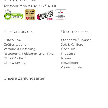
Telefonnummer:
+ 43 316 / 870-0
Kundenservice
Unternehmen
Hilfe & FAQ
Standorte / Häuser
Größentabellen
Job & Karriere
Versand & Lieferung
Über uns
Retouren & Reklamationen FAQ
PlusCard
Click & Collect
Presse
Click & Reserve
Newsletter
Gastronomie
Unsere Zahlungsarten
Klarna
Paypal
Mastercard
Visa
Diners
Eps
Shop
Applepay
Amazon