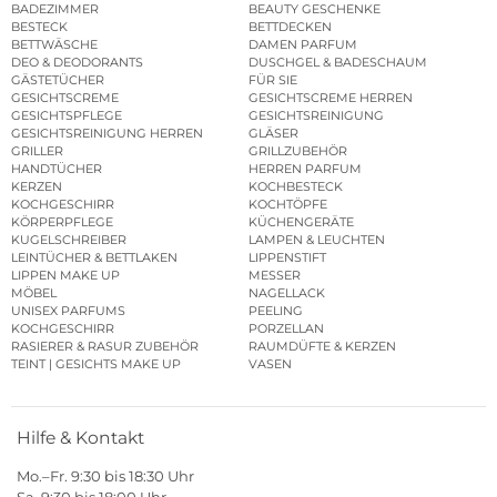
BADEZIMMER
BEAUTY GESCHENKE
BESTECK
BETTDECKEN
BETTWÄSCHE
DAMEN PARFUM
DEO & DEODORANTS
DUSCHGEL & BADESCHAUM
GÄSTETÜCHER
FÜR SIE
GESICHTSCREME
GESICHTSCREME HERREN
GESICHTSPFLEGE
GESICHTSREINIGUNG
GESICHTSREINIGUNG HERREN
GLÄSER
GRILLER
GRILLZUBEHÖR
HANDTÜCHER
HERREN PARFUM
KERZEN
KOCHBESTECK
KOCHGESCHIRR
KOCHTÖPFE
KÖRPERPFLEGE
KÜCHENGERÄTE
KUGELSCHREIBER
LAMPEN & LEUCHTEN
LEINTÜCHER & BETTLAKEN
LIPPENSTIFT
LIPPEN MAKE UP
MESSER
MÖBEL
NAGELLACK
UNISEX PARFUMS
PEELING
KOCHGESCHIRR
PORZELLAN
RASIERER & RASUR ZUBEHÖR
RAUMDÜFTE & KERZEN
TEINT | GESICHTS MAKE UP
VASEN
Hilfe & Kontakt
Mo.–Fr. 9:30 bis 18:30 Uhr
Sa. 9:30 bis 18:00 Uhr