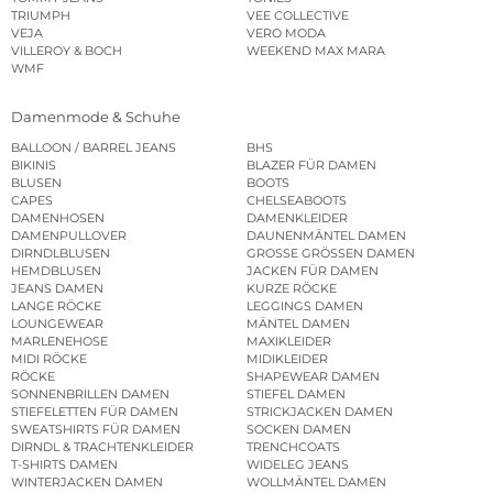
TRIUMPH
VEE COLLECTIVE
VEJA
VERO MODA
VILLEROY & BOCH
WEEKEND MAX MARA
WMF
Damenmode & Schuhe
BALLOON / BARREL JEANS
BHS
BIKINIS
BLAZER FÜR DAMEN
BLUSEN
BOOTS
CAPES
CHELSEABOOTS
DAMENHOSEN
DAMENKLEIDER
DAMENPULLOVER
DAUNENMÄNTEL DAMEN
DIRNDLBLUSEN
GROSSE GRÖSSEN DAMEN
HEMDBLUSEN
JACKEN FÜR DAMEN
JEANS DAMEN
KURZE RÖCKE
LANGE RÖCKE
LEGGINGS DAMEN
LOUNGEWEAR
MÄNTEL DAMEN
MARLENEHOSE
MAXIKLEIDER
MIDI RÖCKE
MIDIKLEIDER
RÖCKE
SHAPEWEAR DAMEN
SONNENBRILLEN DAMEN
STIEFEL DAMEN
STIEFELETTEN FÜR DAMEN
STRICKJACKEN DAMEN
SWEATSHIRTS FÜR DAMEN
SOCKEN DAMEN
DIRNDL & TRACHTENKLEIDER
TRENCHCOATS
T-SHIRTS DAMEN
WIDELEG JEANS
WINTERJACKEN DAMEN
WOLLMÄNTEL DAMEN