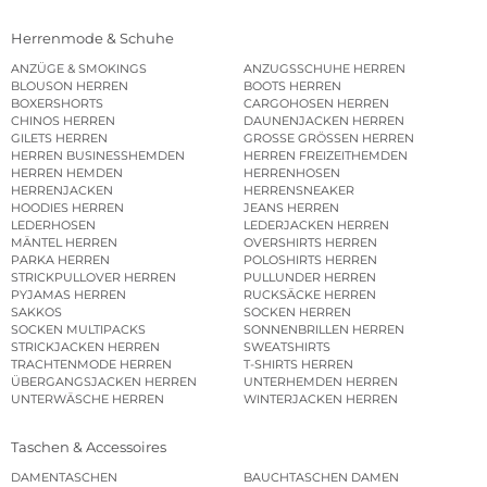
Herrenmode & Schuhe
ANZÜGE & SMOKINGS
ANZUGSSCHUHE HERREN
BLOUSON HERREN
BOOTS HERREN
BOXERSHORTS
CARGOHOSEN HERREN
CHINOS HERREN
DAUNENJACKEN HERREN
GILETS HERREN
GROSSE GRÖSSEN HERREN
HERREN BUSINESSHEMDEN
HERREN FREIZEITHEMDEN
HERREN HEMDEN
HERRENHOSEN
HERRENJACKEN
HERRENSNEAKER
HOODIES HERREN
JEANS HERREN
LEDERHOSEN
LEDERJACKEN HERREN
MÄNTEL HERREN
OVERSHIRTS HERREN
PARKA HERREN
POLOSHIRTS HERREN
STRICKPULLOVER HERREN
PULLUNDER HERREN
PYJAMAS HERREN
RUCKSÄCKE HERREN
SAKKOS
SOCKEN HERREN
SOCKEN MULTIPACKS
SONNENBRILLEN HERREN
STRICKJACKEN HERREN
SWEATSHIRTS
TRACHTENMODE HERREN
T-SHIRTS HERREN
ÜBERGANGSJACKEN HERREN
UNTERHEMDEN HERREN
UNTERWÄSCHE HERREN
WINTERJACKEN HERREN
Taschen & Accessoires
DAMENTASCHEN
BAUCHTASCHEN DAMEN