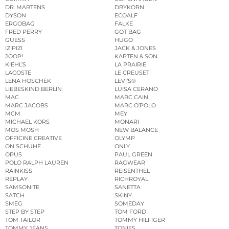
DR. MARTENS
DRYKORN
DYSON
ECOALF
ERGOBAG
FALKE
FRED PERRY
GOT BAG
GUESS
HUGO
IZIPIZI
JACK & JONES
JOOP!
KAPTEN & SON
KIEHL’S
LA PRAIRIE
LACOSTE
LE CREUSET
LENA HOSCHEK
LEVI’S®
LIEBESKIND BERLIN
LUISA CERANO
MAC
MARC CAIN
MARC JACOBS
MARC O’POLO
MCM
MEY
MICHAEL KORS
MONARI
MOS MOSH
NEW BALANCE
OFFICINE CREATIVE
OLYMP
ON SCHUHE
ONLY
OPUS
PAUL GREEN
POLO RALPH LAUREN
RAGWEAR
RAINKISS
REISENTHEL
REPLAY
RICHROYAL
SAMSONITE
SANETTA
SATCH
SKINY
SMEG
SOMEDAY
STEP BY STEP
TOM FORD
TOM TAILOR
TOMMY HILFIGER
TOMMY JEANS
TONIES