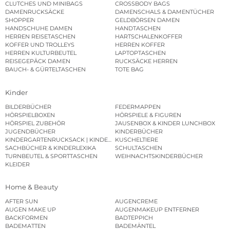
CLUTCHES UND MINIBAGS
CROSSBODY BAGS
DAMENRUCKSÄCKE
DAMENSCHALS & DAMENTÜCHER
SHOPPER
GELDBÖRSEN DAMEN
HANDSCHUHE DAMEN
HANDTASCHEN
HERREN REISETASCHEN
HARTSCHALENKOFFER
KOFFER UND TROLLEYS
HERREN KOFFER
HERREN KULTURBEUTEL
LAPTOPTASCHEN
REISEGEPÄCK DAMEN
RUCKSÄCKE HERREN
BAUCH- & GÜRTELTASCHEN
TOTE BAG
Kinder
BILDERBÜCHER
FEDERMAPPEN
HÖRSPIELBOXEN
HÖRSPIELE & FIGUREN
HÖRSPIEL ZUBEHÖR
JAUSENBOX & KINDER LUNCHBOX
JUGENDBÜCHER
KINDERBÜCHER
KINDERGARTENRUCKSACK | KINDERGARTENBEUTEL
KUSCHELTIERE
SACHBÜCHER & KINDERLEXIKA
SCHULTASCHEN
TURNBEUTEL & SPORTTASCHEN
WEIHNACHTSKINDERBÜCHER
KLEIDER
Home & Beauty
AFTER SUN
AUGENCREME
AUGEN MAKE UP
AUGENMAKEUP ENTFERNER
BACKFORMEN
BADTEPPICH
BADEMATTEN
BADEMÄNTEL