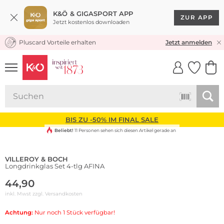
K&Ö & GIGASPORT APP
ZUR APP
Jetzt kostenlos downloaden
Pluscard Vorteile erhalten
KOSTENLOSER VERSAND* & RÜCKVERSAND
Jetzt anmelden
UNSERE APP
CLICK &
CLICK &
COLLECT
RESERVE
BIS ZU -50% IM FINAL SALE
Beliebt!
11 Personen sehen sich diesen Artikel gerade an
VILLEROY & BOCH
Longdrinkglas Set 4-tlg AFINA
44,90
inkl. Mwst zzgl.
Versandkosten
Achtung:
Nur noch 1 Stück verfügbar!