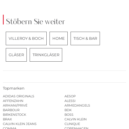
Stöbern Sie weiter
VILLEROY & BOCH
HOME
TISCH & BAR
GLÄSER
TRINKGLÄSER
Topmarken
ADIDAS ORIGINALS
AESOP
AFFENZAHN
ALESSI
ARMANI/PRIVÉ
ARMEDANGELS
BARBOUR
BDK
BIRKENSTOCK
BOSS
BRAX
CALVIN KLEIN
CALVIN KLEIN JEANS
CLINIQUE
COMMA
COPENHAGEN