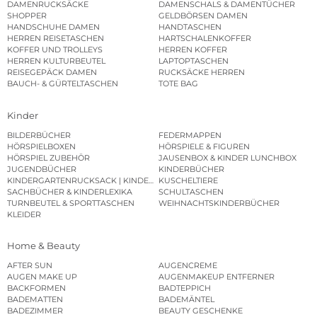
DAMENRUCKSÄCKE
DAMENSCHALS & DAMENTÜCHER
SHOPPER
GELDBÖRSEN DAMEN
HANDSCHUHE DAMEN
HANDTASCHEN
HERREN REISETASCHEN
HARTSCHALENKOFFER
KOFFER UND TROLLEYS
HERREN KOFFER
HERREN KULTURBEUTEL
LAPTOPTASCHEN
REISEGEPÄCK DAMEN
RUCKSÄCKE HERREN
BAUCH- & GÜRTELTASCHEN
TOTE BAG
Kinder
BILDERBÜCHER
FEDERMAPPEN
HÖRSPIELBOXEN
HÖRSPIELE & FIGUREN
HÖRSPIEL ZUBEHÖR
JAUSENBOX & KINDER LUNCHBOX
JUGENDBÜCHER
KINDERBÜCHER
KINDERGARTENRUCKSACK | KINDERGARTENBEUTEL
KUSCHELTIERE
SACHBÜCHER & KINDERLEXIKA
SCHULTASCHEN
TURNBEUTEL & SPORTTASCHEN
WEIHNACHTSKINDERBÜCHER
KLEIDER
Home & Beauty
AFTER SUN
AUGENCREME
AUGEN MAKE UP
AUGENMAKEUP ENTFERNER
BACKFORMEN
BADTEPPICH
BADEMATTEN
BADEMÄNTEL
BADEZIMMER
BEAUTY GESCHENKE