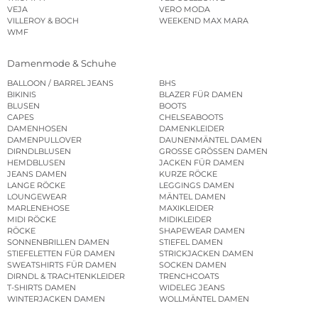
VEJA
VERO MODA
VILLEROY & BOCH
WEEKEND MAX MARA
WMF
Damenmode & Schuhe
BALLOON / BARREL JEANS
BHS
BIKINIS
BLAZER FÜR DAMEN
BLUSEN
BOOTS
CAPES
CHELSEABOOTS
DAMENHOSEN
DAMENKLEIDER
DAMENPULLOVER
DAUNENMÄNTEL DAMEN
DIRNDLBLUSEN
GROSSE GRÖSSEN DAMEN
HEMDBLUSEN
JACKEN FÜR DAMEN
JEANS DAMEN
KURZE RÖCKE
LANGE RÖCKE
LEGGINGS DAMEN
LOUNGEWEAR
MÄNTEL DAMEN
MARLENEHOSE
MAXIKLEIDER
MIDI RÖCKE
MIDIKLEIDER
RÖCKE
SHAPEWEAR DAMEN
SONNENBRILLEN DAMEN
STIEFEL DAMEN
STIEFELETTEN FÜR DAMEN
STRICKJACKEN DAMEN
SWEATSHIRTS FÜR DAMEN
SOCKEN DAMEN
DIRNDL & TRACHTENKLEIDER
TRENCHCOATS
T-SHIRTS DAMEN
WIDELEG JEANS
WINTERJACKEN DAMEN
WOLLMÄNTEL DAMEN