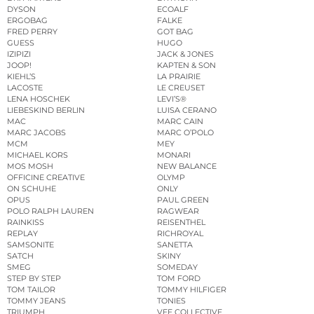
DYSON
ECOALF
ERGOBAG
FALKE
FRED PERRY
GOT BAG
GUESS
HUGO
IZIPIZI
JACK & JONES
JOOP!
KAPTEN & SON
KIEHL’S
LA PRAIRIE
LACOSTE
LE CREUSET
LENA HOSCHEK
LEVI’S®
LIEBESKIND BERLIN
LUISA CERANO
MAC
MARC CAIN
MARC JACOBS
MARC O’POLO
MCM
MEY
MICHAEL KORS
MONARI
MOS MOSH
NEW BALANCE
OFFICINE CREATIVE
OLYMP
ON SCHUHE
ONLY
OPUS
PAUL GREEN
POLO RALPH LAUREN
RAGWEAR
RAINKISS
REISENTHEL
REPLAY
RICHROYAL
SAMSONITE
SANETTA
SATCH
SKINY
SMEG
SOMEDAY
STEP BY STEP
TOM FORD
TOM TAILOR
TOMMY HILFIGER
TOMMY JEANS
TONIES
TRIUMPH
VEE COLLECTIVE