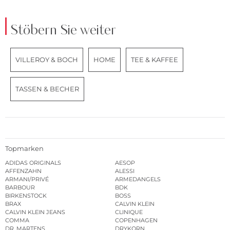
Stöbern Sie weiter
VILLEROY & BOCH
HOME
TEE & KAFFEE
TASSEN & BECHER
Topmarken
ADIDAS ORIGINALS
AESOP
AFFENZAHN
ALESSI
ARMANI/PRIVÉ
ARMEDANGELS
BARBOUR
BDK
BIRKENSTOCK
BOSS
BRAX
CALVIN KLEIN
CALVIN KLEIN JEANS
CLINIQUE
COMMA
COPENHAGEN
DR. MARTENS
DRYKORN