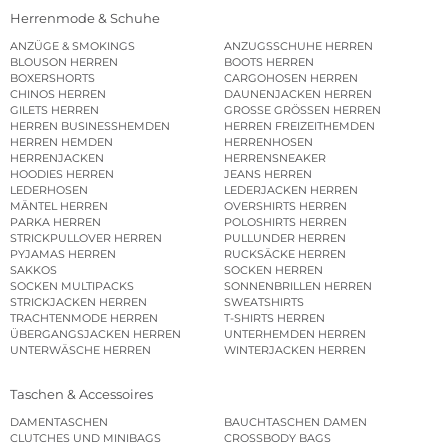
Herrenmode & Schuhe
ANZÜGE & SMOKINGS
ANZUGSSCHUHE HERREN
BLOUSON HERREN
BOOTS HERREN
BOXERSHORTS
CARGOHOSEN HERREN
CHINOS HERREN
DAUNENJACKEN HERREN
GILETS HERREN
GROSSE GRÖSSEN HERREN
HERREN BUSINESSHEMDEN
HERREN FREIZEITHEMDEN
HERREN HEMDEN
HERRENHOSEN
HERRENJACKEN
HERRENSNEAKER
HOODIES HERREN
JEANS HERREN
LEDERHOSEN
LEDERJACKEN HERREN
MÄNTEL HERREN
OVERSHIRTS HERREN
PARKA HERREN
POLOSHIRTS HERREN
STRICKPULLOVER HERREN
PULLUNDER HERREN
PYJAMAS HERREN
RUCKSÄCKE HERREN
SAKKOS
SOCKEN HERREN
SOCKEN MULTIPACKS
SONNENBRILLEN HERREN
STRICKJACKEN HERREN
SWEATSHIRTS
TRACHTENMODE HERREN
T-SHIRTS HERREN
ÜBERGANGSJACKEN HERREN
UNTERHEMDEN HERREN
UNTERWÄSCHE HERREN
WINTERJACKEN HERREN
Taschen & Accessoires
DAMENTASCHEN
BAUCHTASCHEN DAMEN
CLUTCHES UND MINIBAGS
CROSSBODY BAGS