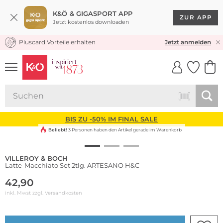
K&Ö & GIGASPORT APP
ZUR APP
Jetzt kostenlos downloaden
Pluscard Vorteile erhalten
KOSTENLOSER VERSAND* & RÜCKVERSAND
Jetzt anmelden
UNSERE APP
CLICK &
CLICK &
COLLECT
RESERVE
BIS ZU -50% IM FINAL SALE
Beliebt!
3 Personen haben den Artikel gerade im Warenkorb
VILLEROY & BOCH
Latte-Macchiato Set 2tlg. ARTESANO H&C
42,90
inkl. Mwst zzgl.
Versandkosten