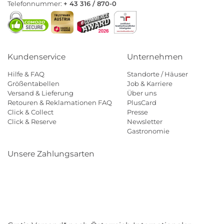
Telefonnummer:
+ 43 316 / 870-0
Kundenservice
Unternehmen
Hilfe & FAQ
Standorte / Häuser
Größentabellen
Job & Karriere
Versand & Lieferung
Über uns
Retouren & Reklamationen FAQ
PlusCard
Click & Collect
Presse
Click & Reserve
Newsletter
Gastronomie
Unsere Zahlungsarten
Klarna
Paypal
Mastercard
Visa
Diners
Eps
Shop
Applepay
Amazon