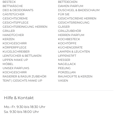
BESTECK
BETTDECKEN
BETTWÄSCHE
DAMEN PARFUM
DEO & DEODORANTS
DUSCHGEL & BADESCHAUM
GÄSTETÜCHER
FÜR SIE
GESICHTSCREME
GESICHTSCREME HERREN
GESICHTSPFLEGE
GESICHTSREINIGUNG
GESICHTSREINIGUNG HERREN
GLÄSER
GRILLER
GRILLZUBEHÖR
HANDTÜCHER
HERREN PARFUM
KERZEN
KOCHBESTECK
KOCHGESCHIRR
KOCHTÖPFE
KÖRPERPFLEGE
KÜCHENGERÄTE
KUGELSCHREIBER
LAMPEN & LEUCHTEN
LEINTÜCHER & BETTLAKEN
LIPPENSTIFT
LIPPEN MAKE UP
MESSER
MÖBEL
NAGELLACK
UNISEX PARFUMS
PEELING
KOCHGESCHIRR
PORZELLAN
RASIERER & RASUR ZUBEHÖR
RAUMDÜFTE & KERZEN
TEINT | GESICHTS MAKE UP
VASEN
Hilfe & Kontakt
Mo.–Fr. 9:30 bis 18:30 Uhr
Sa. 9:30 bis 18:00 Uhr