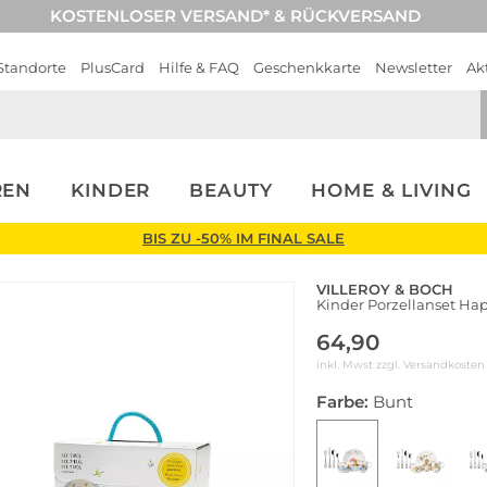
KOSTENLOSER VERSAND* & RÜCKVERSAND
Standorte
PlusCard
Hilfe & FAQ
Geschenkkarte
Newsletter
Ak
REN
KINDER
BEAUTY
HOME & LIVING
BIS ZU -50% IM FINAL SALE
VILLEROY & BOCH
Kinder Porzellanset Hap
64,90
inkl. Mwst zzgl.
Versandkosten
Farbe:
Bunt