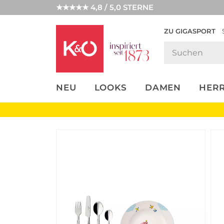
★★★★★ 4,8 / 5,0 STERNE
ZU GIGASPORT
FASHION-
UNSERE APP
CLICK &
CLICK &
TRENDS
COLLECT
RESERVE
NEU
LOOKS
DAMEN
HER