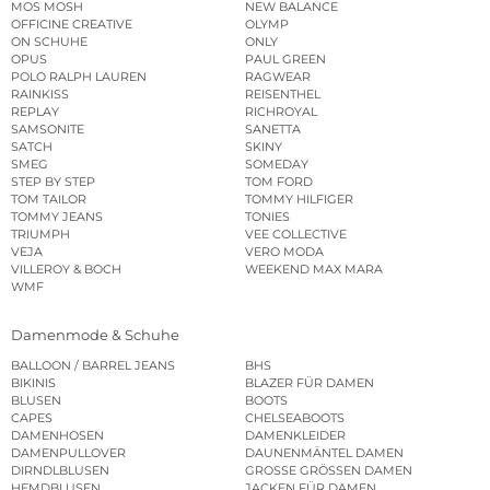
MOS MOSH
NEW BALANCE
OFFICINE CREATIVE
OLYMP
ON SCHUHE
ONLY
OPUS
PAUL GREEN
POLO RALPH LAUREN
RAGWEAR
RAINKISS
REISENTHEL
REPLAY
RICHROYAL
SAMSONITE
SANETTA
SATCH
SKINY
SMEG
SOMEDAY
STEP BY STEP
TOM FORD
TOM TAILOR
TOMMY HILFIGER
TOMMY JEANS
TONIES
TRIUMPH
VEE COLLECTIVE
VEJA
VERO MODA
VILLEROY & BOCH
WEEKEND MAX MARA
WMF
Damenmode & Schuhe
BALLOON / BARREL JEANS
BHS
BIKINIS
BLAZER FÜR DAMEN
BLUSEN
BOOTS
CAPES
CHELSEABOOTS
DAMENHOSEN
DAMENKLEIDER
DAMENPULLOVER
DAUNENMÄNTEL DAMEN
DIRNDLBLUSEN
GROSSE GRÖSSEN DAMEN
HEMDBLUSEN
JACKEN FÜR DAMEN