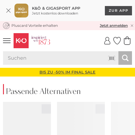
K&Ö & GIGASPORT APP
ZUR APP
Jetzt kostenlos downloaden
Pluscard Vorteile erhalten
KOSTENLOSER VERSAND* & RÜCKVERSAND
Jetzt anmelden
UNSERE APP
CLICK &
CLICK &
COLLECT
RESERVE
BIS ZU -50% IM FINAL SALE
Passende Alternativen