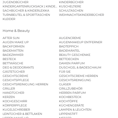
JUGENDBÜCHER
KINDERBÜCHER
KINDERGARTENRUCKSACK | KINDERGARTENBEUTEL
KUSCHELTIERE
SACHBÜCHER & KINDERLEXIKA
SCHULTASCHEN
TURNBEUTEL & SPORTTASCHEN
WEIHNACHTSKINDERBÜCHER
KLEIDER
Home & Beauty
AFTER SUN
AUGENCREME
AUGEN MAKE UP
AUGENMAKEUP ENTFERNER
BACKFORMEN
BADTEPPICH
BADEMATTEN
BADEMÄNTEL
BADEZIMMER
BEAUTY GESCHENKE
BESTECK
BETTDECKEN
BETTWÄSCHE
DAMEN PARFUM
DEO & DEODORANTS
DUSCHGEL & BADESCHAUM
GÄSTETÜCHER
FÜR SIE
GESICHTSCREME
GESICHTSCREME HERREN
GESICHTSPFLEGE
GESICHTSREINIGUNG
GESICHTSREINIGUNG HERREN
GLÄSER
GRILLER
GRILLZUBEHÖR
HANDTÜCHER
HERREN PARFUM
KERZEN
KOCHBESTECK
KOCHGESCHIRR
KOCHTÖPFE
KÖRPERPFLEGE
KÜCHENGERÄTE
KUGELSCHREIBER
LAMPEN & LEUCHTEN
LEINTÜCHER & BETTLAKEN
LIPPENSTIFT