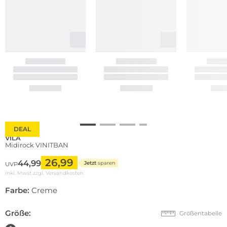
DEAL
VILA
Midirock VINITBAN
26,99
44,99
Jetzt
sparen
UVP
inkl. Mwst zzgl.
Versandkosten
Farbe:
Creme
Größe:
Größentabelle