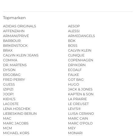
Topmarken
ADIDAS ORIGINALS
AESOP
AFFENZAHN
ALESSI
ARMANI/PRIVÉ
ARMEDANGELS
BARBOUR
BDK
BIRKENSTOCK
BOSS
BRAX
CALVIN KLEIN
CALVIN KLEIN JEANS
CLINIQUE
COMMA
COPENHAGEN
DR. MARTENS
DRYKORN
DYSON
ECOALF
ERGOBAG
FALKE
FRED PERRY
GOT BAG
GUESS
HUGO
IZIPIZI
JACK & JONES
JOOP!
KAPTEN & SON
KIEHL’S
LA PRAIRIE
LACOSTE
LE CREUSET
LENA HOSCHEK
LEVI’S®
LIEBESKIND BERLIN
LUISA CERANO
MAC
MARC CAIN
MARC JACOBS
MARC O’POLO
MCM
MEY
MICHAEL KORS
MONARI