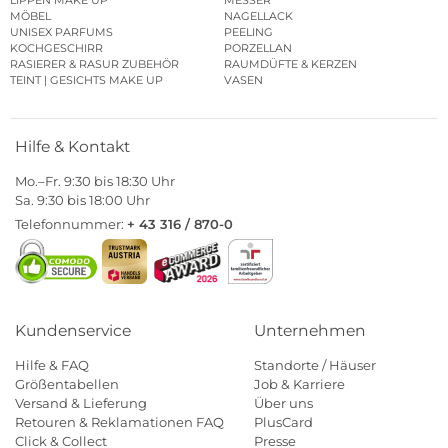
LIPPEN MAKE UP
MESSER
MÖBEL
NAGELLACK
UNISEX PARFUMS
PEELING
KOCHGESCHIRR
PORZELLAN
RASIERER & RASUR ZUBEHÖR
RAUMDÜFTE & KERZEN
TEINT | GESICHTS MAKE UP
VASEN
Hilfe & Kontakt
Mo.–Fr. 9:30 bis 18:30 Uhr
Sa. 9:30 bis 18:00 Uhr
Telefonnummer:
+ 43 316 / 870-0
Kundenservice
Unternehmen
Hilfe & FAQ
Standorte / Häuser
Größentabellen
Job & Karriere
Versand & Lieferung
Über uns
Retouren & Reklamationen FAQ
PlusCard
Click & Collect
Presse