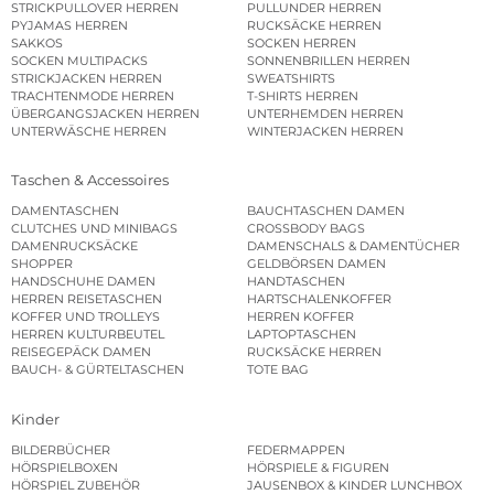
STRICKPULLOVER HERREN
PULLUNDER HERREN
PYJAMAS HERREN
RUCKSÄCKE HERREN
SAKKOS
SOCKEN HERREN
SOCKEN MULTIPACKS
SONNENBRILLEN HERREN
STRICKJACKEN HERREN
SWEATSHIRTS
TRACHTENMODE HERREN
T-SHIRTS HERREN
ÜBERGANGSJACKEN HERREN
UNTERHEMDEN HERREN
UNTERWÄSCHE HERREN
WINTERJACKEN HERREN
Taschen & Accessoires
DAMENTASCHEN
BAUCHTASCHEN DAMEN
CLUTCHES UND MINIBAGS
CROSSBODY BAGS
DAMENRUCKSÄCKE
DAMENSCHALS & DAMENTÜCHER
SHOPPER
GELDBÖRSEN DAMEN
HANDSCHUHE DAMEN
HANDTASCHEN
HERREN REISETASCHEN
HARTSCHALENKOFFER
KOFFER UND TROLLEYS
HERREN KOFFER
HERREN KULTURBEUTEL
LAPTOPTASCHEN
REISEGEPÄCK DAMEN
RUCKSÄCKE HERREN
BAUCH- & GÜRTELTASCHEN
TOTE BAG
Kinder
BILDERBÜCHER
FEDERMAPPEN
HÖRSPIELBOXEN
HÖRSPIELE & FIGUREN
HÖRSPIEL ZUBEHÖR
JAUSENBOX & KINDER LUNCHBOX