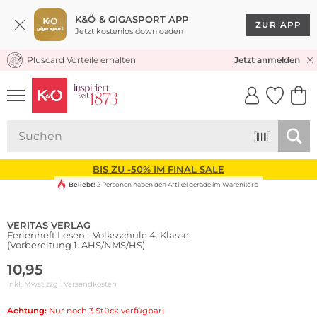
K&Ö & GIGASPORT APP
ZUR APP
Jetzt kostenlos downloaden
Pluscard Vorteile erhalten
KOSTENLOSER VERSAND* & RÜCKVERSAND
Jetzt anmelden
UNSERE APP
CLICK &
CLICK &
COLLECT
RESERVE
BIS ZU -50% IM FINAL SALE
Beliebt!
2 Personen haben den Artikel gerade im Warenkorb
VERITAS VERLAG
Ferienheft Lesen - Volksschule 4. Klasse
(Vorbereitung 1. AHS/NMS/HS)
10,95
inkl. Mwst zzgl.
Versandkosten
Achtung:
Nur noch 3 Stück verfügbar!