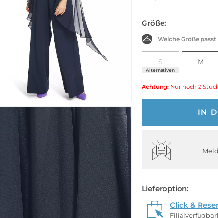
Größe:
Welche Größe passt
S
M
Alternativen
Achtung:
Nur noch 2 Stück
IN 
Meld
Lieferoption:
Click & Rese
Filialverfügba