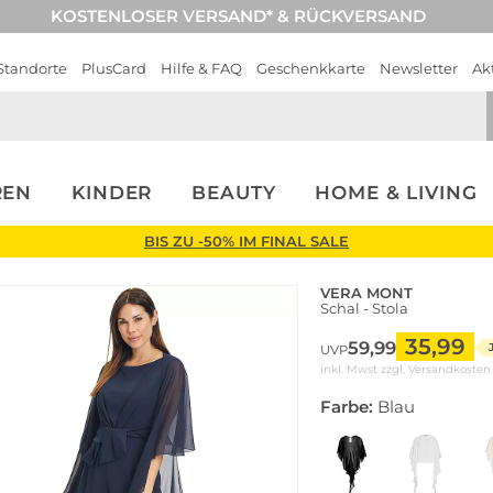
KOSTENLOSER VERSAND* & RÜCKVERSAND
Standorte
PlusCard
Hilfe & FAQ
Geschenkkarte
Newsletter
Ak
REN
KINDER
BEAUTY
HOME & LIVING
BIS ZU -50% IM FINAL SALE
VERA MONT
Schal - Stola
35,99
59,99
UVP
inkl. Mwst zzgl.
Versandkosten
Farbe:
Blau