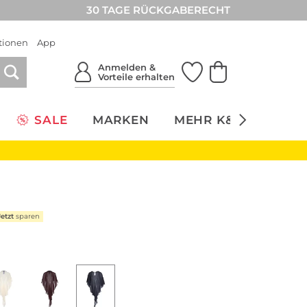
30 TAGE RÜCKGABERECHT
tionen
App
Anmelden &
Vorteile erhalten
SALE
MARKEN
MEHR K&Ö
NACH
Jetzt
sparen