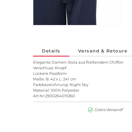
Details
Versand & Retoure
Elegante Damen-Stola aus fließendem Chiffon
Verschluss: Knopf
Lockere Passform
Maße: B: 42 x L: 241 cm
Farbbezeichnung: Night Sky
Material: 100% Polyester
Art.Nr:2900264015360
Gratis Versand*