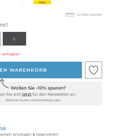
DEAL
Größentabelle
 mir?
L
 verfügbar!
DEN WARENKORB
Wollen Sie -10% sparen?
en Sie sich
jetzt
für den Newsletter an.
Beachten Sie die Gutscheinbedingungen.
rve
rkeiten anzeigen & reservieren