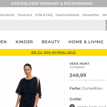
KOSTENLOSER VERSAND* & RÜCKVERSAND
Standorte
PlusCard
Hilfe & FAQ
Geschenkkarte
Newsletter
Ak
REN
KINDER
BEAUTY
HOME & LIVING
BIS ZU -50% IM FINAL SALE
VERA MONT
Jumpsuit
249,99
inkl. Mwst zzgl.
Versandkosten
Farbe:
Dunkelblau
Größe:
Welche Größe passt