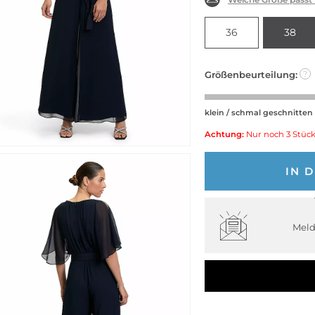
36
38
Größenbeurteilung:
?
klein / schmal geschnitten
Achtung:
Nur noch 3 Stück
IN 
Meld