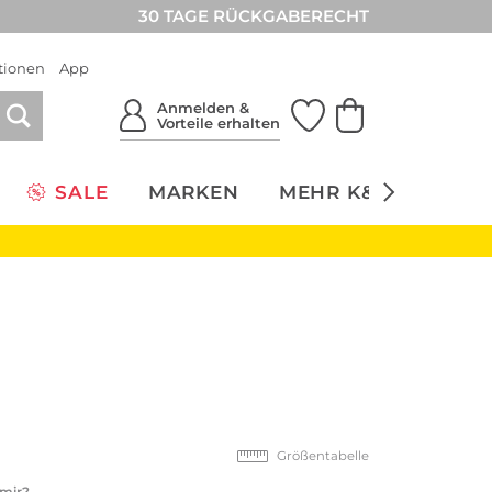
30 TAGE RÜCKGABERECHT
tionen
App
Anmelden &
Vorteile erhalten
SALE
MARKEN
MEHR K&Ö
NACH
Größentabelle
 mir?