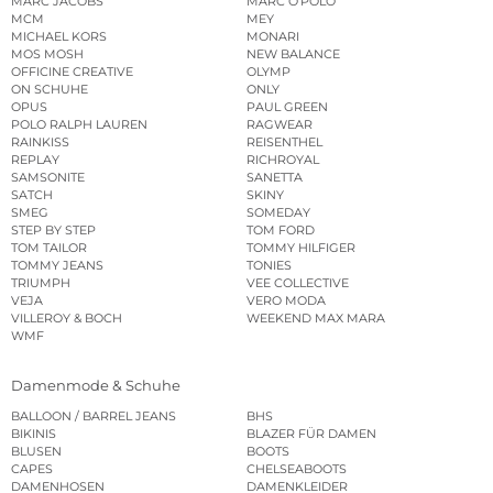
MARC JACOBS
MARC O’POLO
MCM
MEY
MICHAEL KORS
MONARI
MOS MOSH
NEW BALANCE
OFFICINE CREATIVE
OLYMP
ON SCHUHE
ONLY
OPUS
PAUL GREEN
POLO RALPH LAUREN
RAGWEAR
RAINKISS
REISENTHEL
REPLAY
RICHROYAL
SAMSONITE
SANETTA
SATCH
SKINY
SMEG
SOMEDAY
STEP BY STEP
TOM FORD
TOM TAILOR
TOMMY HILFIGER
TOMMY JEANS
TONIES
TRIUMPH
VEE COLLECTIVE
VEJA
VERO MODA
VILLEROY & BOCH
WEEKEND MAX MARA
WMF
Damenmode & Schuhe
BALLOON / BARREL JEANS
BHS
BIKINIS
BLAZER FÜR DAMEN
BLUSEN
BOOTS
CAPES
CHELSEABOOTS
DAMENHOSEN
DAMENKLEIDER