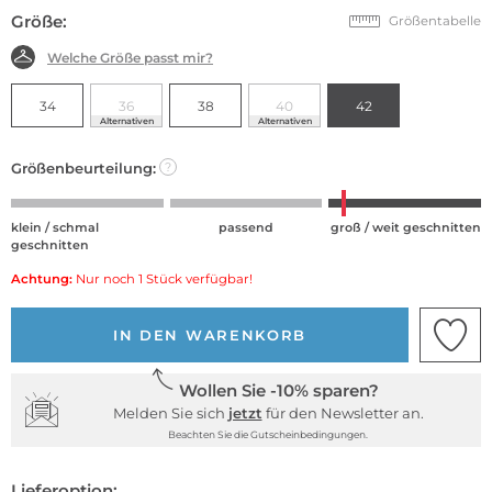
Größe:
Größentabelle
Welche Größe passt mir?
34
36
38
40
42
Alternativen
Alternativen
Größenbeurteilung:
?
klein / schmal
passend
groß / weit geschnitten
geschnitten
Achtung:
Nur noch 1 Stück verfügbar!
IN DEN WARENKORB
Wollen Sie -10% sparen?
Melden Sie sich
jetzt
für den Newsletter an.
Beachten Sie die Gutscheinbedingungen.
Lieferoption: