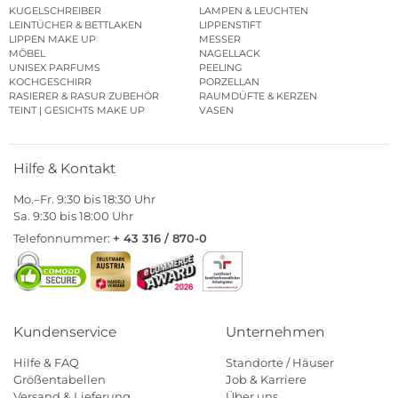
KUGELSCHREIBER
LAMPEN & LEUCHTEN
LEINTÜCHER & BETTLAKEN
LIPPENSTIFT
LIPPEN MAKE UP
MESSER
MÖBEL
NAGELLACK
UNISEX PARFUMS
PEELING
KOCHGESCHIRR
PORZELLAN
RASIERER & RASUR ZUBEHÖR
RAUMDÜFTE & KERZEN
TEINT | GESICHTS MAKE UP
VASEN
Hilfe & Kontakt
Mo.–Fr. 9:30 bis 18:30 Uhr
Sa. 9:30 bis 18:00 Uhr
Telefonnummer:
+ 43 316 / 870-0
Kundenservice
Unternehmen
Hilfe & FAQ
Standorte / Häuser
Größentabellen
Job & Karriere
Versand & Lieferung
Über uns