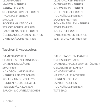
LEDERHOSEN
LEDERJACKEN HERREN
MÄNTEL HERREN
OVERSHIRTS HERREN
PARKA HERREN
POLOSHIRTS HERREN
STRICKPULLOVER HERREN
PULLUNDER HERREN
PYJAMAS HERREN
RUCKSÄCKE HERREN
SAKKOS
SOCKEN HERREN
SOCKEN MULTIPACKS
SONNENBRILLEN HERREN
STRICKJACKEN HERREN
SWEATSHIRTS
TRACHTENMODE HERREN
T-SHIRTS HERREN
ÜBERGANGSJACKEN HERREN
UNTERHEMDEN HERREN
UNTERWÄSCHE HERREN
WINTERJACKEN HERREN
Taschen & Accessoires
DAMENTASCHEN
BAUCHTASCHEN DAMEN
CLUTCHES UND MINIBAGS
CROSSBODY BAGS
DAMENRUCKSÄCKE
DAMENSCHALS & DAMENTÜCHER
SHOPPER
GELDBÖRSEN DAMEN
HANDSCHUHE DAMEN
HANDTASCHEN
HERREN REISETASCHEN
HARTSCHALENKOFFER
KOFFER UND TROLLEYS
HERREN KOFFER
HERREN KULTURBEUTEL
LAPTOPTASCHEN
REISEGEPÄCK DAMEN
RUCKSÄCKE HERREN
BAUCH- & GÜRTELTASCHEN
TOTE BAG
Kinder