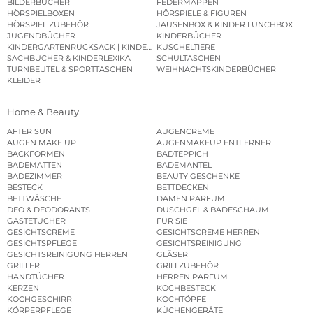
BILDERBÜCHER
FEDERMAPPEN
HÖRSPIELBOXEN
HÖRSPIELE & FIGUREN
HÖRSPIEL ZUBEHÖR
JAUSENBOX & KINDER LUNCHBOX
JUGENDBÜCHER
KINDERBÜCHER
KINDERGARTENRUCKSACK | KINDERGARTENBEUTEL
KUSCHELTIERE
SACHBÜCHER & KINDERLEXIKA
SCHULTASCHEN
TURNBEUTEL & SPORTTASCHEN
WEIHNACHTSKINDERBÜCHER
KLEIDER
Home & Beauty
AFTER SUN
AUGENCREME
AUGEN MAKE UP
AUGENMAKEUP ENTFERNER
BACKFORMEN
BADTEPPICH
BADEMATTEN
BADEMÄNTEL
BADEZIMMER
BEAUTY GESCHENKE
BESTECK
BETTDECKEN
BETTWÄSCHE
DAMEN PARFUM
DEO & DEODORANTS
DUSCHGEL & BADESCHAUM
GÄSTETÜCHER
FÜR SIE
GESICHTSCREME
GESICHTSCREME HERREN
GESICHTSPFLEGE
GESICHTSREINIGUNG
GESICHTSREINIGUNG HERREN
GLÄSER
GRILLER
GRILLZUBEHÖR
HANDTÜCHER
HERREN PARFUM
KERZEN
KOCHBESTECK
KOCHGESCHIRR
KOCHTÖPFE
KÖRPERPFLEGE
KÜCHENGERÄTE