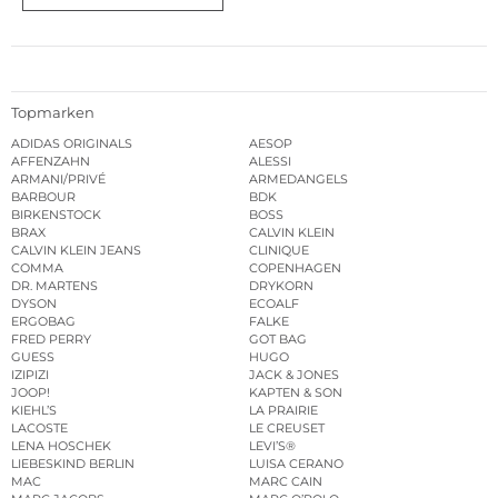
Topmarken
ADIDAS ORIGINALS
AESOP
AFFENZAHN
ALESSI
ARMANI/PRIVÉ
ARMEDANGELS
BARBOUR
BDK
BIRKENSTOCK
BOSS
BRAX
CALVIN KLEIN
CALVIN KLEIN JEANS
CLINIQUE
COMMA
COPENHAGEN
DR. MARTENS
DRYKORN
DYSON
ECOALF
ERGOBAG
FALKE
FRED PERRY
GOT BAG
GUESS
HUGO
IZIPIZI
JACK & JONES
JOOP!
KAPTEN & SON
KIEHL’S
LA PRAIRIE
LACOSTE
LE CREUSET
LENA HOSCHEK
LEVI’S®
LIEBESKIND BERLIN
LUISA CERANO
MAC
MARC CAIN