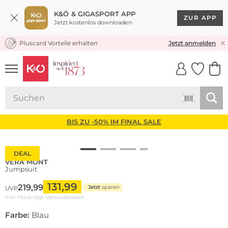
K&Ö & GIGASPORT APP
ZUR APP
Jetzt kostenlos downloaden
Pluscard Vorteile erhalten
KOSTENLOSER VERSAND* & RÜCKVERSAND
Jetzt anmelden
UNSERE APP
CLICK &
CLICK &
COLLECT
RESERVE
BIS ZU -50% IM FINAL SALE
DEAL
VERA MONT
Jumpsuit
131,99
219,99
Jetzt
sparen
UVP
inkl. Mwst zzgl.
Versandkosten
Farbe:
Blau