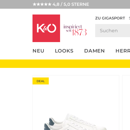
★★★★★ 4,8 / 5,0 STERNE
ZU GIGASPORT
FASHION-
UNSERE APP
CLICK &
CLICK &
TRENDS
COLLECT
RESERVE
NEU
LOOKS
DAMEN
HER
DEAL