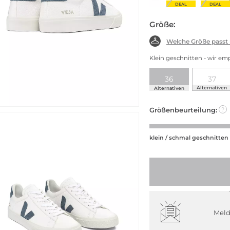
DEAL
DEAL
DEAL
DEAL
DEAL
DEAL
Größe:
Welche Größe passt
Klein geschnitten - wir e
36
37
Alternativen
Alternativen
Größenbeurteilung:
?
klein / schmal geschnitten
Meld