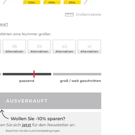
DEAL
DEAL
DEAL
Größentabelle
 mir?
mpfehlen eine Nummer größer.
38
39
40
41
Alternativen
Alternativen
Alternativen
Alternativen
passend
groß / weit geschnitten
AUSVERKAUFT
Wollen Sie -10% sparen?
en Sie sich
jetzt
für den Newsletter an.
Beachten Sie die Gutscheinbedingungen.