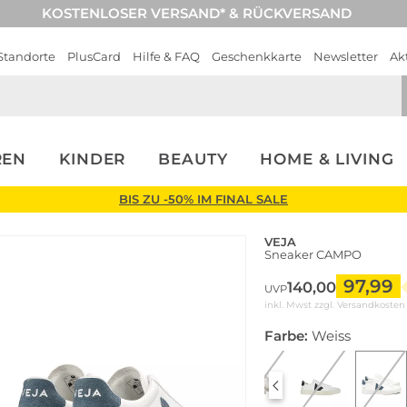
KOSTENLOSER VERSAND* & RÜCKVERSAND
Standorte
PlusCard
Hilfe & FAQ
Geschenkkarte
Newsletter
Ak
REN
KINDER
BEAUTY
HOME & LIVING
BIS ZU -50% IM FINAL SALE
VEJA
Sneaker CAMPO
97,99
140,00
UVP
inkl. Mwst zzgl.
Versandkosten
Farbe:
Weiss