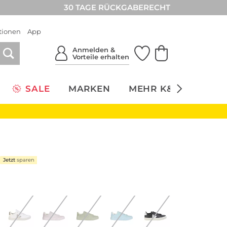
30 TAGE RÜCKGABERECHT
tionen
App
Anmelden &
Vorteile erhalten
SALE
MARKEN
MEHR K&Ö
NACH
Jetzt
sparen