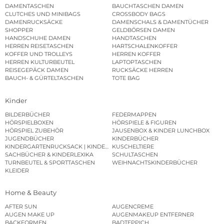
DAMENTASCHEN
BAUCHTASCHEN DAMEN
CLUTCHES UND MINIBAGS
CROSSBODY BAGS
DAMENRUCKSÄCKE
DAMENSCHALS & DAMENTÜCHER
SHOPPER
GELDBÖRSEN DAMEN
HANDSCHUHE DAMEN
HANDTASCHEN
HERREN REISETASCHEN
HARTSCHALENKOFFER
KOFFER UND TROLLEYS
HERREN KOFFER
HERREN KULTURBEUTEL
LAPTOPTASCHEN
REISEGEPÄCK DAMEN
RUCKSÄCKE HERREN
BAUCH- & GÜRTELTASCHEN
TOTE BAG
Kinder
BILDERBÜCHER
FEDERMAPPEN
HÖRSPIELBOXEN
HÖRSPIELE & FIGUREN
HÖRSPIEL ZUBEHÖR
JAUSENBOX & KINDER LUNCHBOX
JUGENDBÜCHER
KINDERBÜCHER
KINDERGARTENRUCKSACK | KINDERGARTENBEUTEL
KUSCHELTIERE
SACHBÜCHER & KINDERLEXIKA
SCHULTASCHEN
TURNBEUTEL & SPORTTASCHEN
WEIHNACHTSKINDERBÜCHER
KLEIDER
Home & Beauty
AFTER SUN
AUGENCREME
AUGEN MAKE UP
AUGENMAKEUP ENTFERNER
BACKFORMEN
BADTEPPICH