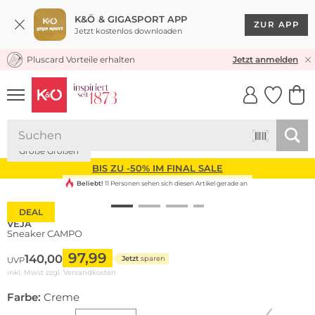
K&Ö & GIGASPORT APP
ZUR APP
Jetzt kostenlos downloaden
Pluscard Vorteile erhalten
KOSTENLOSER VERSAND* & RÜCKVERSAND
Jetzt anmelden
UNSERE APP
CLICK &
CLICK &
COLLECT
RESERVE
Nachhaltig
Große Größen
BIS ZU -50% IM FINAL SALE
Beliebt!
11 Personen sehen sich diesen Artikel gerade an
DEAL
VEJA
Sneaker CAMPO
97,99
140,00
Jetzt
sparen
UVP
inkl. Mwst zzgl.
Versandkosten
Farbe:
Creme