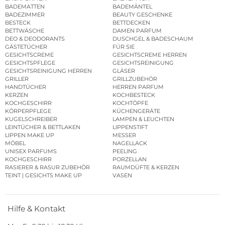
BADEMATTEN
BADEMÄNTEL
BADEZIMMER
BEAUTY GESCHENKE
BESTECK
BETTDECKEN
BETTWÄSCHE
DAMEN PARFUM
DEO & DEODORANTS
DUSCHGEL & BADESCHAUM
GÄSTETÜCHER
FÜR SIE
GESICHTSCREME
GESICHTSCREME HERREN
GESICHTSPFLEGE
GESICHTSREINIGUNG
GESICHTSREINIGUNG HERREN
GLÄSER
GRILLER
GRILLZUBEHÖR
HANDTÜCHER
HERREN PARFUM
KERZEN
KOCHBESTECK
KOCHGESCHIRR
KOCHTÖPFE
KÖRPERPFLEGE
KÜCHENGERÄTE
KUGELSCHREIBER
LAMPEN & LEUCHTEN
LEINTÜCHER & BETTLAKEN
LIPPENSTIFT
LIPPEN MAKE UP
MESSER
MÖBEL
NAGELLACK
UNISEX PARFUMS
PEELING
KOCHGESCHIRR
PORZELLAN
RASIERER & RASUR ZUBEHÖR
RAUMDÜFTE & KERZEN
TEINT | GESICHTS MAKE UP
VASEN
Hilfe & Kontakt