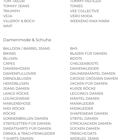
TOM TAILOR
TOMMY HILFIGER
TOMMY JEANS
TONIES
TRIUMPH
VEE COLLECTIVE
VEJA
VERO MODA
VILLEROY & BOCH
WEEKEND MAX MARA
WMF
Damenmode & Schuhe
BALLOON / BARREL JEANS
BHS
BIKINIS
BLAZER FÜR DAMEN
BLUSEN
BOOTS
CAPES
CHELSEABOOTS
DAMENHOSEN
DAMENKLEIDER
DAMENPULLOVER
DAUNENMÄNTEL DAMEN
DIRNDLBLUSEN
GROSSE GRÖSSEN DAMEN
HEMDBLUSEN
JACKEN FÜR DAMEN
JEANS DAMEN
KURZE RÖCKE
LANGE RÖCKE
LEGGINGS DAMEN
LOUNGEWEAR
MÄNTEL DAMEN
MARLENEHOSE
MAXIKLEIDER
MIDI RÖCKE
MIDIKLEIDER
RÖCKE
SHAPEWEAR DAMEN
SONNENBRILLEN DAMEN
STIEFEL DAMEN
STIEFELETTEN FÜR DAMEN
STRICKJACKEN DAMEN
SWEATSHIRTS FÜR DAMEN
SOCKEN DAMEN
DIRNDL & TRACHTENKLEIDER
TRENCHCOATS
T-SHIRTS DAMEN
WIDELEG JEANS