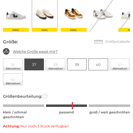
DEAL
DEAL
DEAL
DE
Größe:
Größentabelle
Welche Größe passt mir?
36
37
38
39
40
41
Alternativen
Alternativen
Alternativen
42
Alternativen
Größenbeurteilung:
?
klein / schmal
passend
groß / weit geschnitten
geschnitten
Achtung:
Nur noch 3 Stück verfügbar!