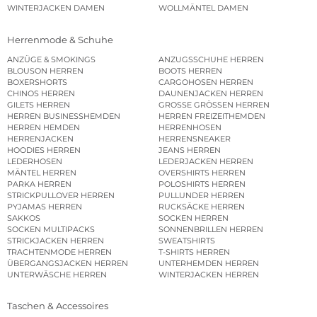
WINTERJACKEN DAMEN
WOLLMÄNTEL DAMEN
Herrenmode & Schuhe
ANZÜGE & SMOKINGS
ANZUGSSCHUHE HERREN
BLOUSON HERREN
BOOTS HERREN
BOXERSHORTS
CARGOHOSEN HERREN
CHINOS HERREN
DAUNENJACKEN HERREN
GILETS HERREN
GROSSE GRÖSSEN HERREN
HERREN BUSINESSHEMDEN
HERREN FREIZEITHEMDEN
HERREN HEMDEN
HERRENHOSEN
HERRENJACKEN
HERRENSNEAKER
HOODIES HERREN
JEANS HERREN
LEDERHOSEN
LEDERJACKEN HERREN
MÄNTEL HERREN
OVERSHIRTS HERREN
PARKA HERREN
POLOSHIRTS HERREN
STRICKPULLOVER HERREN
PULLUNDER HERREN
PYJAMAS HERREN
RUCKSÄCKE HERREN
SAKKOS
SOCKEN HERREN
SOCKEN MULTIPACKS
SONNENBRILLEN HERREN
STRICKJACKEN HERREN
SWEATSHIRTS
TRACHTENMODE HERREN
T-SHIRTS HERREN
ÜBERGANGSJACKEN HERREN
UNTERHEMDEN HERREN
UNTERWÄSCHE HERREN
WINTERJACKEN HERREN
Taschen & Accessoires