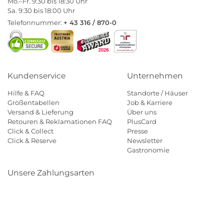
Mo.–Fr. 9:30 bis 18:30 Uhr
Sa. 9:30 bis 18:00 Uhr
Telefonnummer:
+ 43 316 / 870-0
Kundenservice
Unternehmen
Hilfe & FAQ
Standorte / Häuser
Größentabellen
Job & Karriere
Versand & Lieferung
Über uns
Retouren & Reklamationen FAQ
PlusCard
Click & Collect
Presse
Click & Reserve
Newsletter
Gastronomie
Unsere Zahlungsarten
Klarna
Paypal
Mastercard
Visa
Diners
Eps
Shop
Applepay
Amazon