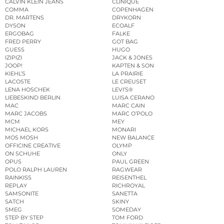
CALVIN KLEIN JEANS
CLINIQUE
COMMA
COPENHAGEN
DR. MARTENS
DRYKORN
DYSON
ECOALF
ERGOBAG
FALKE
FRED PERRY
GOT BAG
GUESS
HUGO
IZIPIZI
JACK & JONES
JOOP!
KAPTEN & SON
KIEHL’S
LA PRAIRIE
LACOSTE
LE CREUSET
LENA HOSCHEK
LEVI’S®
LIEBESKIND BERLIN
LUISA CERANO
MAC
MARC CAIN
MARC JACOBS
MARC O’POLO
MCM
MEY
MICHAEL KORS
MONARI
MOS MOSH
NEW BALANCE
OFFICINE CREATIVE
OLYMP
ON SCHUHE
ONLY
OPUS
PAUL GREEN
POLO RALPH LAUREN
RAGWEAR
RAINKISS
REISENTHEL
REPLAY
RICHROYAL
SAMSONITE
SANETTA
SATCH
SKINY
SMEG
SOMEDAY
STEP BY STEP
TOM FORD