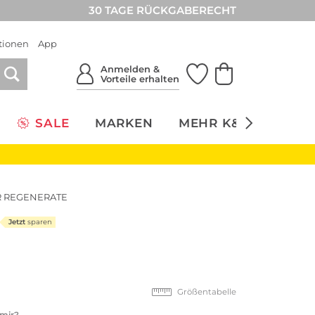
30 TAGE RÜCKGABERECHT
tionen
App
Anmelden &
Vorteile erhalten
SALE
MARKEN
MEHR K&Ö
NACH
R REGENERATE
Jetzt
sparen
Größentabelle
 mir?