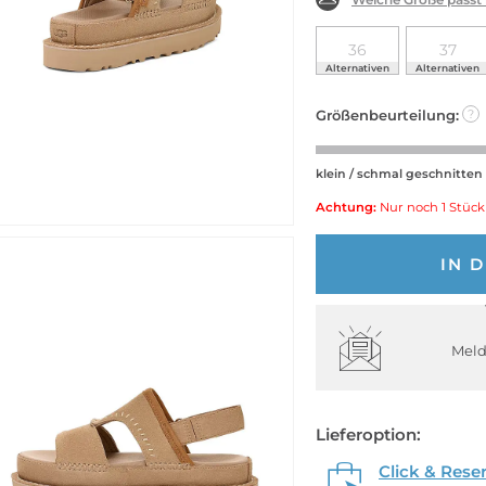
36
37
Alternativen
Alternativen
Größenbeurteilung:
?
klein / schmal geschnitten
Achtung:
Nur noch 1 Stück
IN 
Meld
Lieferoption:
Click & Rese