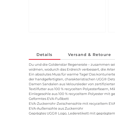
Details
Versand & Retoure
Du und die Goldenstar Regenerate – zusammen seid 
widmen, wodurch das Erdreich verbessert, die Arte
Ein absolutes Muss für warme Tage! Das konturier
der handgefertigten, charakteristischen UGG® Detai
Damen Sandalen aus Veloursleder von zertifizierten
Textilfutter aus 100 % recycelten Polyesterfasern, Mi
Einlegesohle aus 100 % recyceltem Polyester mit g
Geformtes EVA-Fußbett
EVA-Zuckerrohr-Zwischensohle mit recyceltem EV
EVA-Außensohle aus Zuckerrohr
Geprägtes UGG® Logo, Lederetikett mit geprägte