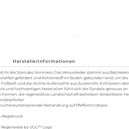
Herstellerinformationen
ihr die Stars des Sommers. Das Veloursleder stammt aus Betrieben, 
nvielfalt gefördert und Kohlenstoff im Boden gebunden wird, um di
te Fußbett und die leichte Außensohle aus Zuckerrohr-EVA bieten d
ls und hochwertigen Materialien fühlt sich die Sandale genauso an w
 Farmen, die regenerative Landwirtschaft betreiben Verstellbarer Fe
krofaserfutter
eruchsneutralisierender Behandlung auf Pfefferminzbasis
A-Regranulat
m Regenerate by UGG™ Logo