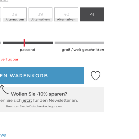
38
39
40
41
Alternativen
Alternativen
Alternativen
passend
groß / weit geschnitten
 verfügbar!
DEN WARENKORB
Wollen Sie -10% sparen?
en Sie sich
jetzt
für den Newsletter an.
Beachten Sie die Gutscheinbedingungen.
rve