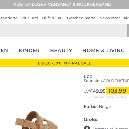
KOSTENLOSER VERSAND* & RÜCKVERSAND
Standorte
PlusCard
Hilfe & FAQ
Geschenkkarte
Newsletter
Ak
REN
KINDER
BEAUTY
HOME & LIVING
BIS ZU -50% IM FINAL SALE
UGG
Sandalen GOLDENSTA
103,99
149,95
UVP
inkl. Mwst zzgl.
Versandkosten
Farbe:
Beige
Größe:
Welche Größe passt