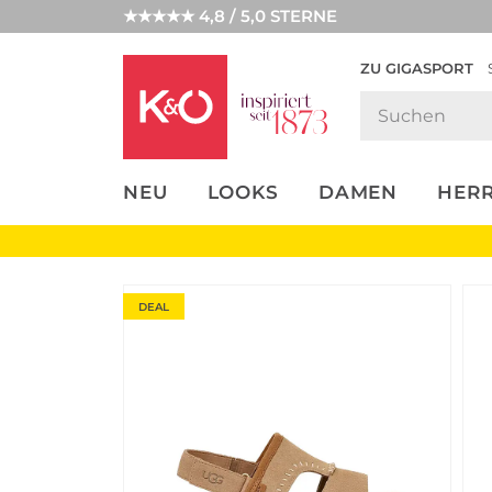
★★★★★ 4,8 / 5,0 STERNE
ZU GIGASPORT
FASHION-
UNSERE APP
CLICK &
CLICK &
TRENDS
COLLECT
RESERVE
NEU
LOOKS
DAMEN
HER
DEAL