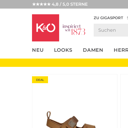
★★★★★ 4,8 / 5,0 STERNE
ZU GIGASPORT
FASHION-
UNSERE APP
CLICK &
CLICK &
TRENDS
COLLECT
RESERVE
NEU
LOOKS
DAMEN
HER
DEAL