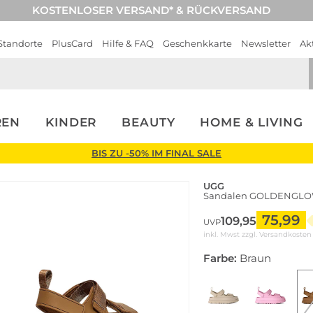
KOSTENLOSER VERSAND* & RÜCKVERSAND
Standorte
PlusCard
Hilfe & FAQ
Geschenkkarte
Newsletter
Ak
REN
KINDER
BEAUTY
HOME & LIVING
BIS ZU -50% IM FINAL SALE
UGG
Sandalen GOLDENGL
75,99
109,95
UVP
inkl. Mwst zzgl.
Versandkosten
Farbe:
Braun