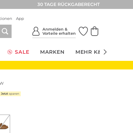
30 TAGE RÜCKGABERECHT
tionen
App
Anmelden &
Vorteile erhalten
SALE
MARKEN
MEHR K&Ö
NACH
OW
Jetzt
sparen