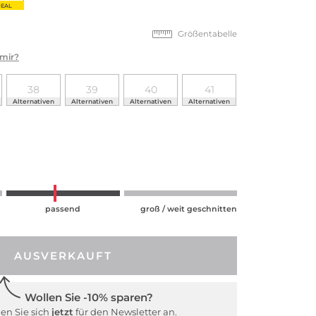
EAL
Größentabelle
 mir?
38
39
40
41
Alternativen
Alternativen
Alternativen
Alternativen
passend
groß / weit geschnitten
AUSVERKAUFT
Wollen Sie -10% sparen?
en Sie sich
jetzt
für den Newsletter an.