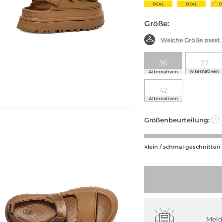
DEAL
DEAL
D
Größe:
Welche Größe passt
36
37
Alternativen
Alternativen
42
Alternativen
Größenbeurteilung:
?
klein / schmal geschnitten
Meld