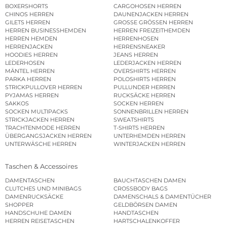
BOXERSHORTS
CARGOHOSEN HERREN
CHINOS HERREN
DAUNENJACKEN HERREN
GILETS HERREN
GROSSE GRÖSSEN HERREN
HERREN BUSINESSHEMDEN
HERREN FREIZEITHEMDEN
HERREN HEMDEN
HERRENHOSEN
HERRENJACKEN
HERRENSNEAKER
HOODIES HERREN
JEANS HERREN
LEDERHOSEN
LEDERJACKEN HERREN
MÄNTEL HERREN
OVERSHIRTS HERREN
PARKA HERREN
POLOSHIRTS HERREN
STRICKPULLOVER HERREN
PULLUNDER HERREN
PYJAMAS HERREN
RUCKSÄCKE HERREN
SAKKOS
SOCKEN HERREN
SOCKEN MULTIPACKS
SONNENBRILLEN HERREN
STRICKJACKEN HERREN
SWEATSHIRTS
TRACHTENMODE HERREN
T-SHIRTS HERREN
ÜBERGANGSJACKEN HERREN
UNTERHEMDEN HERREN
UNTERWÄSCHE HERREN
WINTERJACKEN HERREN
Taschen & Accessoires
DAMENTASCHEN
BAUCHTASCHEN DAMEN
CLUTCHES UND MINIBAGS
CROSSBODY BAGS
DAMENRUCKSÄCKE
DAMENSCHALS & DAMENTÜCHER
SHOPPER
GELDBÖRSEN DAMEN
HANDSCHUHE DAMEN
HANDTASCHEN
HERREN REISETASCHEN
HARTSCHALENKOFFER