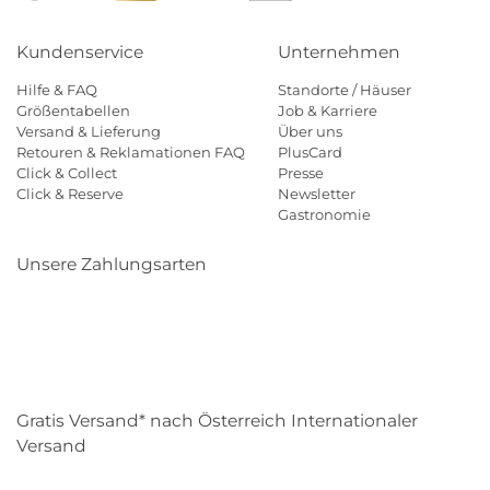
Kundenservice
Unternehmen
Hilfe & FAQ
Standorte / Häuser
Größentabellen
Job & Karriere
Versand & Lieferung
Über uns
Retouren & Reklamationen FAQ
PlusCard
Click & Collect
Presse
Click & Reserve
Newsletter
Gastronomie
Unsere Zahlungsarten
Klarna
Paypal
Mastercard
Visa
Diners
Eps
Shop
Applepay
Amazon
Gratis Versand* nach Österreich Internationaler
Versand