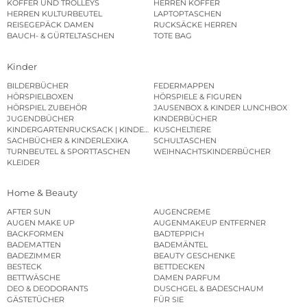
KOFFER UND TROLLEYS
HERREN KOFFER
HERREN KULTURBEUTEL
LAPTOPTASCHEN
REISEGEPÄCK DAMEN
RUCKSÄCKE HERREN
BAUCH- & GÜRTELTASCHEN
TOTE BAG
Kinder
BILDERBÜCHER
FEDERMAPPEN
HÖRSPIELBOXEN
HÖRSPIELE & FIGUREN
HÖRSPIEL ZUBEHÖR
JAUSENBOX & KINDER LUNCHBOX
JUGENDBÜCHER
KINDERBÜCHER
KINDERGARTENRUCKSACK | KINDERGARTENBEUTEL
KUSCHELTIERE
SACHBÜCHER & KINDERLEXIKA
SCHULTASCHEN
TURNBEUTEL & SPORTTASCHEN
WEIHNACHTSKINDERBÜCHER
KLEIDER
Home & Beauty
AFTER SUN
AUGENCREME
AUGEN MAKE UP
AUGENMAKEUP ENTFERNER
BACKFORMEN
BADTEPPICH
BADEMATTEN
BADEMÄNTEL
BADEZIMMER
BEAUTY GESCHENKE
BESTECK
BETTDECKEN
BETTWÄSCHE
DAMEN PARFUM
DEO & DEODORANTS
DUSCHGEL & BADESCHAUM
GÄSTETÜCHER
FÜR SIE