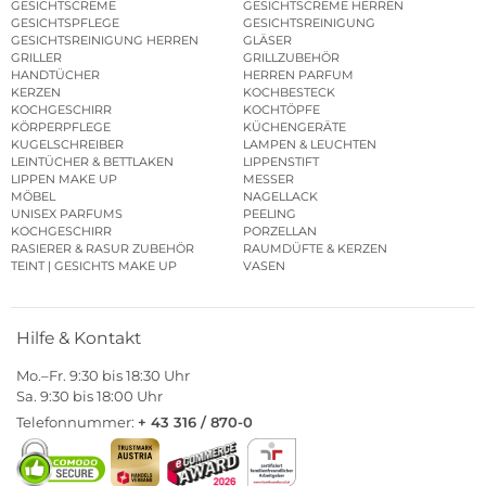
GESICHTSCREME
GESICHTSCREME HERREN
GESICHTSPFLEGE
GESICHTSREINIGUNG
GESICHTSREINIGUNG HERREN
GLÄSER
GRILLER
GRILLZUBEHÖR
HANDTÜCHER
HERREN PARFUM
KERZEN
KOCHBESTECK
KOCHGESCHIRR
KOCHTÖPFE
KÖRPERPFLEGE
KÜCHENGERÄTE
KUGELSCHREIBER
LAMPEN & LEUCHTEN
LEINTÜCHER & BETTLAKEN
LIPPENSTIFT
LIPPEN MAKE UP
MESSER
MÖBEL
NAGELLACK
UNISEX PARFUMS
PEELING
KOCHGESCHIRR
PORZELLAN
RASIERER & RASUR ZUBEHÖR
RAUMDÜFTE & KERZEN
TEINT | GESICHTS MAKE UP
VASEN
Hilfe & Kontakt
Mo.–Fr. 9:30 bis 18:30 Uhr
Sa. 9:30 bis 18:00 Uhr
Telefonnummer:
+ 43 316 / 870-0