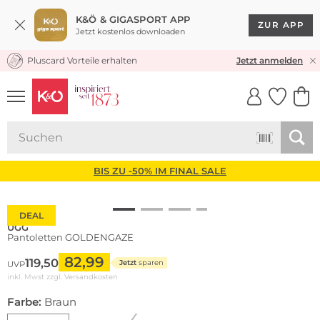
K&Ö & GIGASPORT APP
ZUR APP
Jetzt kostenlos downloaden
Pluscard Vorteile erhalten
KOSTENLOSER VERSAND* & RÜCKVERSAND
Jetzt anmelden
UNSERE APP
CLICK &
CLICK &
COLLECT
RESERVE
BIS ZU -50% IM FINAL SALE
DEAL
UGG
Pantoletten GOLDENGAZE
82,99
119,50
Jetzt
sparen
UVP
inkl. Mwst zzgl.
Versandkosten
Farbe:
Braun