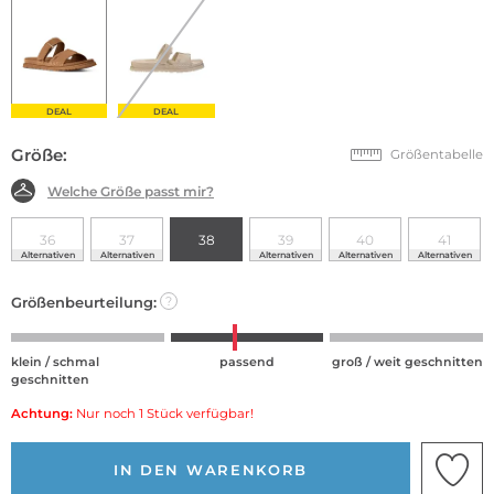
DEAL
DEAL
Größe:
Größentabelle
Welche Größe passt mir?
36
37
38
39
40
41
Alternativen
Alternativen
Alternativen
Alternativen
Alternativen
Größenbeurteilung:
?
klein / schmal
passend
groß / weit geschnitten
geschnitten
Achtung:
Nur noch 1 Stück verfügbar!
IN DEN WARENKORB