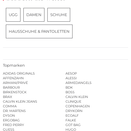
UGG
DAMEN
SCHUHE
HAUSSCHUHE & PANTOLETTEN
Topmarken
ADIDAS ORIGINALS
AESOP
AFFENZAHN
ALESSI
ARMANI/PRIVÉ
ARMEDANGELS
BARBOUR
BDK
BIRKENSTOCK
BOSS
BRAX
CALVIN KLEIN
CALVIN KLEIN JEANS
CLINIQUE
COMMA
COPENHAGEN
DR. MARTENS
DRYKORN
DYSON
ECOALF
ERGOBAG
FALKE
FRED PERRY
GOT BAG
GUESS
HUGO