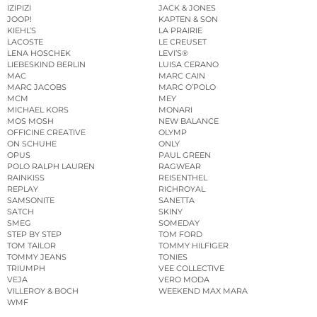
IZIPIZI
JACK & JONES
JOOP!
KAPTEN & SON
KIEHL’S
LA PRAIRIE
LACOSTE
LE CREUSET
LENA HOSCHEK
LEVI’S®
LIEBESKIND BERLIN
LUISA CERANO
MAC
MARC CAIN
MARC JACOBS
MARC O’POLO
MCM
MEY
MICHAEL KORS
MONARI
MOS MOSH
NEW BALANCE
OFFICINE CREATIVE
OLYMP
ON SCHUHE
ONLY
OPUS
PAUL GREEN
POLO RALPH LAUREN
RAGWEAR
RAINKISS
REISENTHEL
REPLAY
RICHROYAL
SAMSONITE
SANETTA
SATCH
SKINY
SMEG
SOMEDAY
STEP BY STEP
TOM FORD
TOM TAILOR
TOMMY HILFIGER
TOMMY JEANS
TONIES
TRIUMPH
VEE COLLECTIVE
VEJA
VERO MODA
VILLEROY & BOCH
WEEKEND MAX MARA
WMF