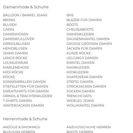
Damenmode & Schuhe
BALLOON / BARREL JEANS
BHS
BIKINIS
BLAZER FÜR DAMEN
BLUSEN
BOOTS
CAPES
CHELSEABOOTS
DAMENHOSEN
DAMENKLEIDER
DAMENPULLOVER
DAUNENMÄNTEL DAMEN
DIRNDLBLUSEN
GROSSE GRÖSSEN DAMEN
HEMDBLUSEN
JACKEN FÜR DAMEN
JEANS DAMEN
KURZE RÖCKE
LANGE RÖCKE
LEGGINGS DAMEN
LOUNGEWEAR
MÄNTEL DAMEN
MARLENEHOSE
MAXIKLEIDER
MIDI RÖCKE
MIDIKLEIDER
RÖCKE
SHAPEWEAR DAMEN
SONNENBRILLEN DAMEN
STIEFEL DAMEN
STIEFELETTEN FÜR DAMEN
STRICKJACKEN DAMEN
SWEATSHIRTS FÜR DAMEN
SOCKEN DAMEN
DIRNDL & TRACHTENKLEIDER
TRENCHCOATS
T-SHIRTS DAMEN
WIDELEG JEANS
WINTERJACKEN DAMEN
WOLLMÄNTEL DAMEN
Herrenmode & Schuhe
ANZÜGE & SMOKINGS
ANZUGSSCHUHE HERREN
BLOUSON HERREN
BOOTS HERREN