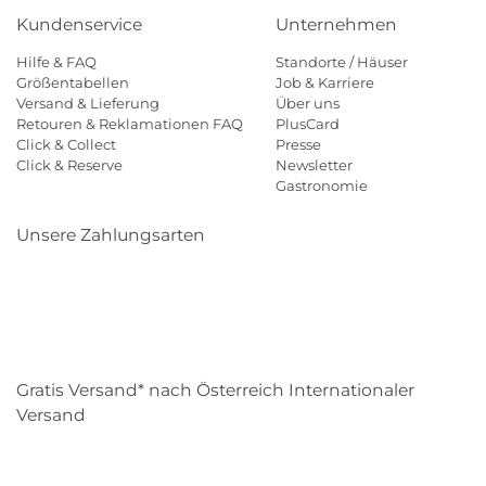
Kundenservice
Unternehmen
Hilfe & FAQ
Standorte / Häuser
Größentabellen
Job & Karriere
Versand & Lieferung
Über uns
Retouren & Reklamationen FAQ
PlusCard
Click & Collect
Presse
Click & Reserve
Newsletter
Gastronomie
Unsere Zahlungsarten
Klarna
Paypal
Mastercard
Visa
Diners
Eps
Shop
Applepay
Amazon
Gratis Versand* nach Österreich Internationaler
Versand