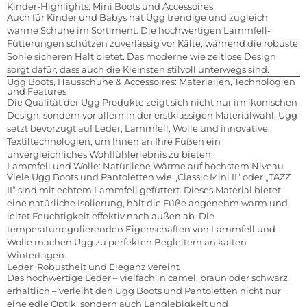
Kinder-Highlights: Mini Boots und Accessoires
Auch für Kinder und Babys hat Ugg trendige und zugleich
warme Schuhe im Sortiment. Die hochwertigen Lammfell-
Fütterungen schützen zuverlässig vor Kälte, während die robuste
Sohle sicheren Halt bietet. Das moderne wie zeitlose Design
sorgt dafür, dass auch die Kleinsten stilvoll unterwegs sind.
Ugg Boots, Hausschuhe & Accessoires: Materialien, Technologien
und Features
Die Qualität der Ugg Produkte zeigt sich nicht nur im ikonischen
Design, sondern vor allem in der erstklassigen Materialwahl. Ugg
setzt bevorzugt auf Leder, Lammfell, Wolle und innovative
Textiltechnologien, um Ihnen an Ihre Füßen ein
unvergleichliches Wohlfühlerlebnis zu bieten.
Lammfell und Wolle: Natürliche Wärme auf höchstem Niveau
Viele Ugg Boots und Pantoletten wie „Classic Mini II“ oder „TAZZ
II“ sind mit echtem Lammfell gefüttert. Dieses Material bietet
eine natürliche Isolierung, hält die Füße angenehm warm und
leitet Feuchtigkeit effektiv nach außen ab. Die
temperaturregulierenden Eigenschaften von Lammfell und
Wolle machen Ugg zu perfekten Begleitern an kalten
Wintertagen.
Leder: Robustheit und Eleganz vereint
Das hochwertige Leder – vielfach in camel, braun oder schwarz
erhältlich – verleiht den Ugg Boots und Pantoletten nicht nur
eine edle Optik, sondern auch Langlebigkeit und