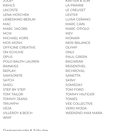
JOOP!
KAPTEN & SON
KIEHL’S
LA PRAIRIE
LACOSTE
LE CREUSET
LENA HOSCHEK
LEVI’S®
LIEBESKIND BERLIN
LUISA CERANO
MAC
MARC CAIN
MARC JACOBS
MARC O’POLO
MCM
MEY
MICHAEL KORS
MONARI
MOS MOSH
NEW BALANCE
OFFICINE CREATIVE
OLYMP
ON SCHUHE
ONLY
OPUS
PAUL GREEN
POLO RALPH LAUREN
RAGWEAR
RAINKISS
REISENTHEL
REPLAY
RICHROYAL
SAMSONITE
SANETTA
SATCH
SKINY
SMEG
SOMEDAY
STEP BY STEP
TOM FORD
TOM TAILOR
TOMMY HILFIGER
TOMMY JEANS
TONIES
TRIUMPH
VEE COLLECTIVE
VEJA
VERO MODA
VILLEROY & BOCH
WEEKEND MAX MARA
WMF
Damenmode & Schuhe