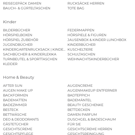
REISEGEPÄCK DAMEN
RUCKSÄCKE HERREN
BAUCH- & GÜRTELTASCHEN
TOTE BAG
Kinder
BILDERBÜCHER
FEDERMAPPEN
HÖRSPIELBOXEN
HÖRSPIELE & FIGUREN
HÖRSPIEL ZUBEHÖR
JAUSENBOX & KINDER LUNCHBOX
JUGENDBÜCHER
KINDERBÜCHER
KINDERGARTENRUCKSACK | KINDERGARTENBEUTEL
KUSCHELTIERE
SACHBÜCHER & KINDERLEXIKA
SCHULTASCHEN
TURNBEUTEL & SPORTTASCHEN
WEIHNACHTSKINDERBÜCHER
KLEIDER
Home & Beauty
AFTER SUN
AUGENCREME
AUGEN MAKE UP
AUGENMAKEUP ENTFERNER
BACKFORMEN
BADTEPPICH
BADEMATTEN
BADEMÄNTEL
BADEZIMMER
BEAUTY GESCHENKE
BESTECK
BETTDECKEN
BETTWÄSCHE
DAMEN PARFUM
DEO & DEODORANTS
DUSCHGEL & BADESCHAUM
GÄSTETÜCHER
FÜR SIE
GESICHTSCREME
GESICHTSCREME HERREN
GESICHTSPFLEGE
GESICHTSREINIGUNG