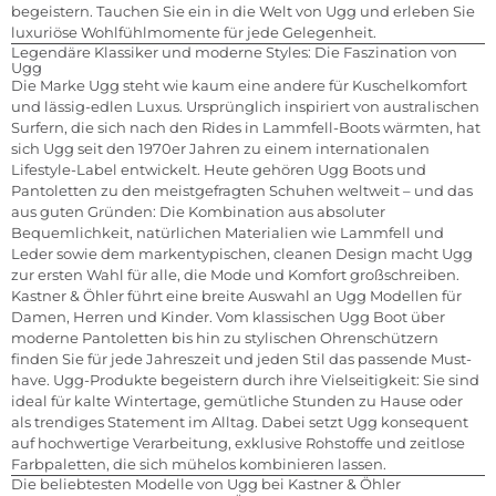
begeistern. Tauchen Sie ein in die Welt von Ugg und erleben Sie
luxuriöse Wohlfühlmomente für jede Gelegenheit.
Legendäre Klassiker und moderne Styles: Die Faszination von
Ugg
Die Marke Ugg steht wie kaum eine andere für Kuschelkomfort
und lässig-edlen Luxus. Ursprünglich inspiriert von australischen
Surfern, die sich nach den Rides in Lammfell-Boots wärmten, hat
sich Ugg seit den 1970er Jahren zu einem internationalen
Lifestyle-Label entwickelt. Heute gehören Ugg Boots und
Pantoletten zu den meistgefragten Schuhen weltweit – und das
aus guten Gründen: Die Kombination aus absoluter
Bequemlichkeit, natürlichen Materialien wie Lammfell und
Leder sowie dem markentypischen, cleanen Design macht Ugg
zur ersten Wahl für alle, die Mode und Komfort großschreiben.
Kastner & Öhler führt eine breite Auswahl an Ugg Modellen für
Damen, Herren und Kinder. Vom klassischen Ugg Boot über
moderne Pantoletten bis hin zu stylischen Ohrenschützern
finden Sie für jede Jahreszeit und jeden Stil das passende Must-
have. Ugg-Produkte begeistern durch ihre Vielseitigkeit: Sie sind
ideal für kalte Wintertage, gemütliche Stunden zu Hause oder
als trendiges Statement im Alltag. Dabei setzt Ugg konsequent
auf hochwertige Verarbeitung, exklusive Rohstoffe und zeitlose
Farbpaletten, die sich mühelos kombinieren lassen.
Die beliebtesten Modelle von Ugg bei Kastner & Öhler