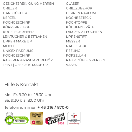
GESICHTSREINIGUNG HERREN
GLÄSER
GRILLER
GRILLZUBEHÖR
HANDTÜCHER
HERREN PARFUM
KERZEN
KOCHBESTECK
KOCHGESCHIRR
KOCHTÖPFE
KÖRPERPFLEGE
KÜCHENGERÄTE
KUGELSCHREIBER
LAMPEN & LEUCHTEN
LEINTÜCHER & BETTLAKEN
LIPPENSTIFT
LIPPEN MAKE UP
MESSER
MÖBEL
NAGELLACK
UNISEX PARFUMS
PEELING
KOCHGESCHIRR
PORZELLAN
RASIERER & RASUR ZUBEHÖR
RAUMDÜFTE & KERZEN
TEINT | GESICHTS MAKE UP
VASEN
Hilfe & Kontakt
Mo.–Fr. 9:30 bis 18:30 Uhr
Sa. 9:30 bis 18:00 Uhr
Telefonnummer:
+ 43 316 / 870-0