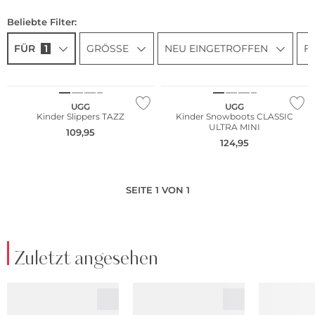
Beliebte Filter:
FÜR
1
GRÖSSE
NEU EINGETROFFEN
F
NEU
UGG
UGG
Kinder Slippers TAZZ
Kinder Snowboots CLASSIC
ULTRA MINI
109,95
124,95
SEITE 1 VON 1
Zuletzt angesehen