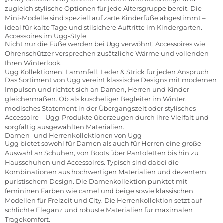
zugleich stylische Optionen für jede Altersgruppe bereit. Die
Mini-Modelle sind speziell auf zarte Kinderfüße abgestimmt –
ideal für kalte Tage und stilsichere Auftritte im Kindergarten.
Accessoires im Ugg-Style
Nicht nur die Füße werden bei Ugg verwöhnt: Accessoires wie
Ohrenschützer versprechen zusätzliche Wärme und vollenden
Ihren Winterlook.
Ugg Kollektionen: Lammfell, Leder & Strick für jeden Anspruch
Das Sortiment von Ugg vereint klassische Designs mit modernen
Impulsen und richtet sich an Damen, Herren und Kinder
gleichermaßen. Ob als kuscheliger Begleiter im Winter,
modisches Statement in der Übergangszeit oder stylisches
Accessoire – Ugg-Produkte überzeugen durch ihre Vielfalt und
sorgfältig ausgewählten Materialien.
Damen- und Herrenkollektionen von Ugg
Ugg bietet sowohl für Damen als auch für Herren eine große
Auswahl an Schuhen, von Boots über Pantoletten bis hin zu
Hausschuhen und Accessoires. Typisch sind dabei die
Kombinationen aus hochwertigen Materialien und dezentem,
puristischem Design. Die Damenkollektion punktet mit
femininen Farben wie camel und beige sowie klassischen
Modellen für Freizeit und City. Die Herrenkollektion setzt auf
schlichte Eleganz und robuste Materialien für maximalen
Tragekomfort.