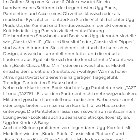
Im Online-Shop von Kastner & Öhler erwartet Sie ein
handverlesenes Sortiment der begehrtesten Ugg Boots,
Pantoletten und Accessoires. Ob zeitlos-klassisch oder als
modischer Eyecatcher – entdecken Sie die Vielfalt beliebter Ugg
Produkte, die Komfort und Trendbewusstsein perfekt vereinen.
Kult-Modelle: Ugg Boots in vielfacher Ausführung
Die berühmten Snowboots und Boots von Ugg, darunter Modelle
wie „Classic Mini II“, „Classic Ultra Mini“ oder „Classic Mini Dipper“,
sind wahre Allrounder. Sie zeichnen sich durch ihr ikonisches
Design, das weiche Lammfellinnenfutter und die robuste
Laufsohle aus. Egal, ob Sie sich für die knöchelhohe Variante wie
den „Boots Classic Ultra Mini“ oder ein etwas höheres Modell
entscheiden, profitieren Sie stets von wohliger Wärme, hoher
Atmungsaktivität und einem einzigartigen Tragegefühl.
Trendige Pantoletten & Hausschuhe
Neben den klassischen Boots sind die Ugg Pantoletten wie „TAZZ
II“ und „TAZZELLE“ aus dem Sortiment nicht mehr wegzudenken.
Mit dem typischen Lammfell und modischen Farben wie camel
oder beige bieten sie maximalen Komfort für zu Hause oder
unterwegs. Die Pantoletten lassen sich sowohl zum entspannten
Loungewear-Look als auch zu Jeans und Strickpullover stylen.
Ugg für Kinder & Babys
Auch die Kleinen profitieren vom legendären Ugg-Komfort: Mit
Modellen wie den „Kinder Stiefel Classic Mini Platform“ und
„Baby Schuhe Baby Classic“ hält die Marke kuschelige und