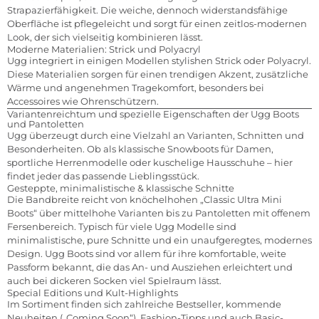
Strapazierfähigkeit. Die weiche, dennoch widerstandsfähige
Oberfläche ist pflegeleicht und sorgt für einen zeitlos-modernen
Look, der sich vielseitig kombinieren lässt.
Moderne Materialien: Strick und Polyacryl
Ugg integriert in einigen Modellen stylishen Strick oder Polyacryl.
Diese Materialien sorgen für einen trendigen Akzent, zusätzliche
Wärme und angenehmen Tragekomfort, besonders bei
Accessoires wie Ohrenschützern.
Variantenreichtum und spezielle Eigenschaften der Ugg Boots
und Pantoletten
Ugg überzeugt durch eine Vielzahl an Varianten, Schnitten und
Besonderheiten. Ob als klassische Snowboots für Damen,
sportliche Herrenmodelle oder kuschelige Hausschuhe – hier
findet jeder das passende Lieblingsstück.
Gesteppte, minimalistische & klassische Schnitte
Die Bandbreite reicht von knöchelhohen „Classic Ultra Mini
Boots“ über mittelhohe Varianten bis zu Pantoletten mit offenem
Fersenbereich. Typisch für viele Ugg Modelle sind
minimalistische, pure Schnitte und ein unaufgeregtes, modernes
Design. Ugg Boots sind vor allem für ihre komfortable, weite
Passform bekannt, die das An- und Ausziehen erleichtert und
auch bei dickeren Socken viel Spielraum lässt.
Special Editions und Kult-Highlights
Im Sortiment finden sich zahlreiche Bestseller, kommende
Neuheiten („Coming Soon“), Fashion-Tipps und auch Basic-