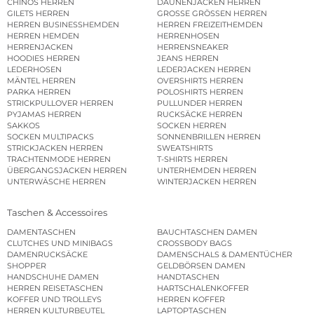
CHINOS HERREN
DAUNENJACKEN HERREN
GILETS HERREN
GROSSE GRÖSSEN HERREN
HERREN BUSINESSHEMDEN
HERREN FREIZEITHEMDEN
HERREN HEMDEN
HERRENHOSEN
HERRENJACKEN
HERRENSNEAKER
HOODIES HERREN
JEANS HERREN
LEDERHOSEN
LEDERJACKEN HERREN
MÄNTEL HERREN
OVERSHIRTS HERREN
PARKA HERREN
POLOSHIRTS HERREN
STRICKPULLOVER HERREN
PULLUNDER HERREN
PYJAMAS HERREN
RUCKSÄCKE HERREN
SAKKOS
SOCKEN HERREN
SOCKEN MULTIPACKS
SONNENBRILLEN HERREN
STRICKJACKEN HERREN
SWEATSHIRTS
TRACHTENMODE HERREN
T-SHIRTS HERREN
ÜBERGANGSJACKEN HERREN
UNTERHEMDEN HERREN
UNTERWÄSCHE HERREN
WINTERJACKEN HERREN
Taschen & Accessoires
DAMENTASCHEN
BAUCHTASCHEN DAMEN
CLUTCHES UND MINIBAGS
CROSSBODY BAGS
DAMENRUCKSÄCKE
DAMENSCHALS & DAMENTÜCHER
SHOPPER
GELDBÖRSEN DAMEN
HANDSCHUHE DAMEN
HANDTASCHEN
HERREN REISETASCHEN
HARTSCHALENKOFFER
KOFFER UND TROLLEYS
HERREN KOFFER
HERREN KULTURBEUTEL
LAPTOPTASCHEN