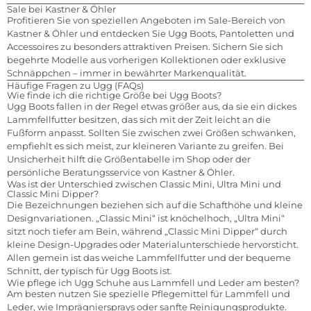
Sale bei Kastner & Öhler
Profitieren Sie von speziellen Angeboten im Sale-Bereich von
Kastner & Öhler und entdecken Sie Ugg Boots, Pantoletten und
Accessoires zu besonders attraktiven Preisen. Sichern Sie sich
begehrte Modelle aus vorherigen Kollektionen oder exklusive
Schnäppchen – immer in bewährter Markenqualität.
Häufige Fragen zu Ugg (FAQs)
Wie finde ich die richtige Größe bei Ugg Boots?
Ugg Boots fallen in der Regel etwas größer aus, da sie ein dickes
Lammfellfutter besitzen, das sich mit der Zeit leicht an die
Fußform anpasst. Sollten Sie zwischen zwei Größen schwanken,
empfiehlt es sich meist, zur kleineren Variante zu greifen. Bei
Unsicherheit hilft die Größentabelle im Shop oder der
persönliche Beratungsservice von Kastner & Öhler.
Was ist der Unterschied zwischen Classic Mini, Ultra Mini und
Classic Mini Dipper?
Die Bezeichnungen beziehen sich auf die Schafthöhe und kleine
Designvariationen. „Classic Mini“ ist knöchelhoch, „Ultra Mini“
sitzt noch tiefer am Bein, während „Classic Mini Dipper“ durch
kleine Design-Upgrades oder Materialunterschiede hervorsticht.
Allen gemein ist das weiche Lammfellfutter und der bequeme
Schnitt, der typisch für Ugg Boots ist.
Wie pflege ich Ugg Schuhe aus Lammfell und Leder am besten?
Am besten nutzen Sie spezielle Pflegemittel für Lammfell und
Leder, wie Imprägniersprays oder sanfte Reinigungsprodukte.