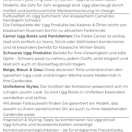
Modelle, die Jahr für Jahr angesagt sind. Ugg überzeugt durch
Vielfalt und kontinuierliche Weiterentwicklung im Design.
Farbvielfalt im Ugg Sortiment: Von klassischem Camel bis
trendigem Schwarz
Die Farbpalette der Ugg Produkte bei Kastner & Öhler reicht von
klassischen Nuancen bis hin zu aktuellen Farbtrends:
Camel Ugg Boots und Pantoletten:
Die Farbe Camel ist zeitlos,
lässt sich einfach zu Jeans, Strick oder Wollröcken kombinieren
und ist besonders beliebt für klassische Winter-Boots.
Schwarze Ugg Produkte:
Beliebt für ihre Vielseitigkeit und edle
Optik – Schwarz passt zu nahezu jedem Outfit, wirkt elegant und
lässt sich auch im Büroalltag stilvoll tragen.
Beige, Braun & Grau:
Diese dezenten Töne unterstreichen den
typischen Ugg-Look und bringen Wärme sowie Modernität in
Ihre Garderobe.
Unifarbene Styles:
Der Großteil der Kollektion präsentiert sich im
ruhigen, puren Look. So sind Ugg Boots in Unifarben besonders
wandelbar und zeitlos.
Mit dieser Farbauswahl finden Sie garantiert ein Modell, das
sowohl zu Ihrem persönlichen Stil als auch zu Ihrer bestehenden
Garderobe passt.
Inspiration & Styling-Tipps: So kombinieren Sie Ugg stilvoll
Ugg Schuhe und Accessoires bieten vielseitige
Kombinationsmöglichkeiten – ob für entspannte Freizeitlooks,