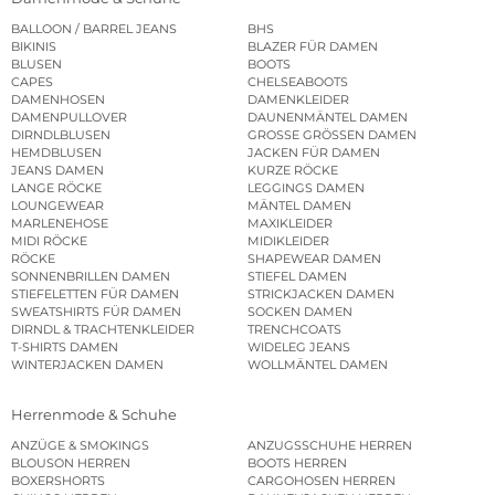
BALLOON / BARREL JEANS
BHS
BIKINIS
BLAZER FÜR DAMEN
BLUSEN
BOOTS
CAPES
CHELSEABOOTS
DAMENHOSEN
DAMENKLEIDER
DAMENPULLOVER
DAUNENMÄNTEL DAMEN
DIRNDLBLUSEN
GROSSE GRÖSSEN DAMEN
HEMDBLUSEN
JACKEN FÜR DAMEN
JEANS DAMEN
KURZE RÖCKE
LANGE RÖCKE
LEGGINGS DAMEN
LOUNGEWEAR
MÄNTEL DAMEN
MARLENEHOSE
MAXIKLEIDER
MIDI RÖCKE
MIDIKLEIDER
RÖCKE
SHAPEWEAR DAMEN
SONNENBRILLEN DAMEN
STIEFEL DAMEN
STIEFELETTEN FÜR DAMEN
STRICKJACKEN DAMEN
SWEATSHIRTS FÜR DAMEN
SOCKEN DAMEN
DIRNDL & TRACHTENKLEIDER
TRENCHCOATS
T-SHIRTS DAMEN
WIDELEG JEANS
WINTERJACKEN DAMEN
WOLLMÄNTEL DAMEN
Herrenmode & Schuhe
ANZÜGE & SMOKINGS
ANZUGSSCHUHE HERREN
BLOUSON HERREN
BOOTS HERREN
BOXERSHORTS
CARGOHOSEN HERREN