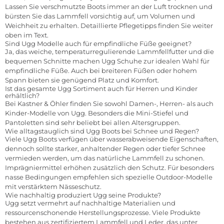
Lassen Sie verschmutzte Boots immer an der Luft trocknen und
bürsten Sie das Lammfell vorsichtig auf, um Volumen und
Weichheit zu erhalten. Detaillierte Pflegetipps finden Sie weiter
oben im Text.
Sind Ugg Modelle auch für empfindliche Füße geeignet?
Ja, das weiche, temperaturregulierende Lammfellfutter und die
bequemen Schnitte machen Ugg Schuhe zur idealen Wahl für
empfindliche Füße. Auch bei breiteren Füßen oder hohem
Spann bieten sie genügend Platz und Komfort.
Ist das gesamte Ugg Sortiment auch für Herren und Kinder
erhältlich?
Bei Kastner & Öhler finden Sie sowohl Damen-, Herren- als auch
Kinder-Modelle von Ugg. Besonders die Mini-Stiefel und
Pantoletten sind sehr beliebt bei allen Altersgruppen.
Wie alltagstauglich sind Ugg Boots bei Schnee und Regen?
Viele Ugg Boots verfügen über wasserabweisende Eigenschaften,
dennoch sollte starker, anhaltender Regen oder tiefer Schnee
vermieden werden, um das natürliche Lammfell zu schonen.
Imprägniermittel erhöhen zusätzlich den Schutz. Für besonders
nasse Bedingungen empfehlen sich spezielle Outdoor-Modelle
mit verstärktem Nässeschutz.
Wie nachhaltig produziert Ugg seine Produkte?
Ugg setzt vermehrt auf nachhaltige Materialien und
ressourcenschonende Herstellungsprozesse. Viele Produkte
bestehen aus zertifiziertem Lammfell und Leder, das unter