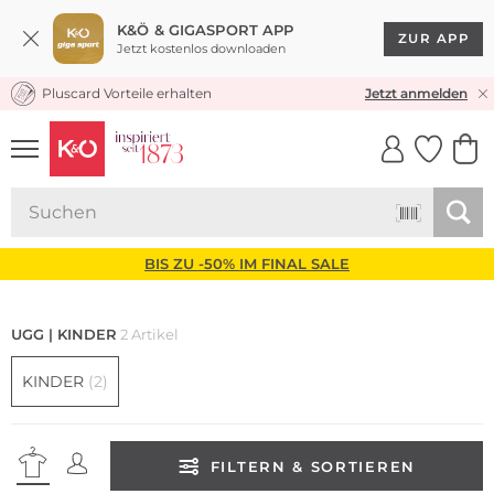
K&Ö & GIGASPORT APP
ZUR APP
Jetzt kostenlos downloaden
Pluscard Vorteile erhalten
KOSTENLOSER VERSAND* & RÜCKVERSAND
Jetzt anmelden
UNSERE APP
CLICK &
CLICK &
COLLECT
RESERVE
BIS ZU -50% IM FINAL SALE
UGG | KINDER
2 Artikel
KINDER
(2)
FILTERN & SORTIEREN