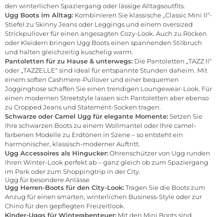
den winterlichen Spaziergang oder lässige Alltagsoutfits.
Ugg Boots im Alltag:
Kombinieren Sie klassische „Classic Mini II“-
Stiefel zu Skinny Jeans oder Leggings und einem oversized
Strickpullover für einen angesagten Cozy-Look. Auch zu Röcken
oder Kleidern bringen Ugg Boots einen spannenden Stilbruch
und halten gleichzeitig kuschelig warm.
Pantoletten für zu Hause & unterwegs:
Die Pantoletten „TAZZ II“
oder „TAZZELLE“ sind ideal für entspannte Stunden daheim. Mit
einem soften Cashmere-Pullover und einer bequemen
Jogginghose schaffen Sie einen trendigen Loungewear-Look. Für
einen modernen Streetstyle lassen sich Pantoletten aber ebenso
zu Cropped Jeans und Statement-Socken tragen.
Schwarze oder Camel Ugg für elegante Momente:
Setzen Sie
Ihre schwarzen Boots zu einem Wollmantel oder Ihre camel-
farbenen Modelle zu Erdtönen in Szene – so entsteht ein
harmonischer, klassisch-moderner Auftritt.
Ugg Accessoires als Hingucker:
Ohrenschützer von Ugg runden
Ihren Winter-Look perfekt ab – ganz gleich ob zum Spaziergang
im Park oder zum Shoppingtrip in der City.
Ugg für besondere Anlässe
Ugg Herren-Boots für den City-Look:
Tragen Sie die Boots zum
Anzug für einen smarten, winterlichen Business-Style oder zur
Chino für den gepflegten Freizeitlook.
Kinder-Uggs für Winterabenteuer:
Mit den Mini Boots sind