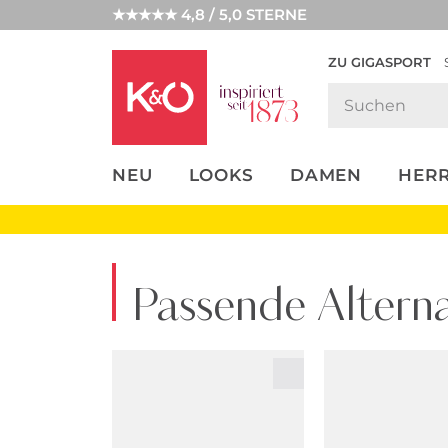
★★★★★ 4,8 / 5,0 STERNE
ZU GIGASPORT
FASHION-
UNSERE APP
CLICK &
CLICK &
TRENDS
COLLECT
RESERVE
NEU
LOOKS
DAMEN
HER
Passende Alterna