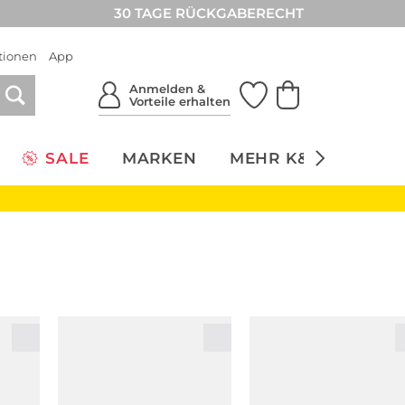
30 TAGE RÜCKGABERECHT
tionen
App
Anmelden &
Vorteile erhalten
SALE
MARKEN
MEHR K&Ö
NACH