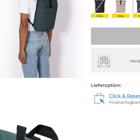
DEAL
DEAL
D
Meld
Lieferoption:
Click & Rese
Filialverfügba