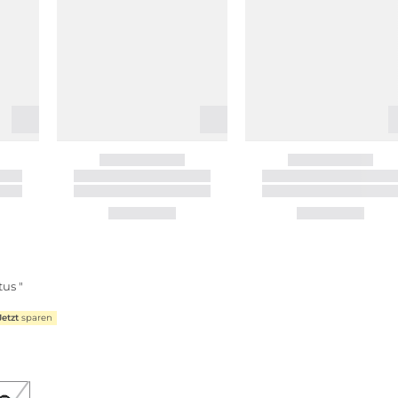
us "
Jetzt
sparen