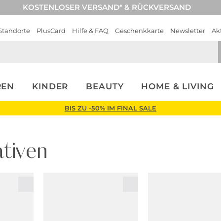
KOSTENLOSER VERSAND* & RÜCKVERSAND
Standorte
PlusCard
Hilfe & FAQ
Geschenkkarte
Newsletter
Ak
REN
KINDER
BEAUTY
HOME & LIVING
BIS ZU -50% IM FINAL SALE
tiven