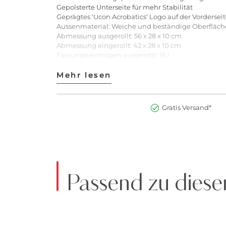
Gepolsterte Unterseite für mehr Stabilität
Geprägtes ‘Ucon Acrobatics‘ Logo auf der Vordersei
Aussenmaterial: Weiche und beständige Oberfläche a
Abmessung ausgerollt: 56 x 28 x 10 cm
Abmessung eingerollt: 42 x 28 x 10 cm
Fassungsvermögen ausgerollt: 16 l
Fassungsvermögen eingerollt: 12 l
Gewicht: 800 g
Mehr lesen
Mehr lesen
Farbe: Forest
Art.Nr:2900270495217
Gratis Versand*
Passend zu diese