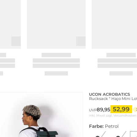
UCON ACROBATICS
Rucksack " Hajo Mini Lot
52,99
89,95
UVP
inkl. Mwst zzgl.
Versandkosten
Farbe:
Petrol