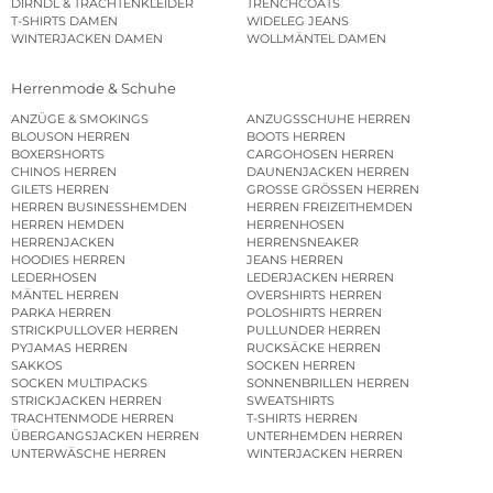
DIRNDL & TRACHTENKLEIDER
TRENCHCOATS
T-SHIRTS DAMEN
WIDELEG JEANS
WINTERJACKEN DAMEN
WOLLMÄNTEL DAMEN
Herrenmode & Schuhe
ANZÜGE & SMOKINGS
ANZUGSSCHUHE HERREN
BLOUSON HERREN
BOOTS HERREN
BOXERSHORTS
CARGOHOSEN HERREN
CHINOS HERREN
DAUNENJACKEN HERREN
GILETS HERREN
GROSSE GRÖSSEN HERREN
HERREN BUSINESSHEMDEN
HERREN FREIZEITHEMDEN
HERREN HEMDEN
HERRENHOSEN
HERRENJACKEN
HERRENSNEAKER
HOODIES HERREN
JEANS HERREN
LEDERHOSEN
LEDERJACKEN HERREN
MÄNTEL HERREN
OVERSHIRTS HERREN
PARKA HERREN
POLOSHIRTS HERREN
STRICKPULLOVER HERREN
PULLUNDER HERREN
PYJAMAS HERREN
RUCKSÄCKE HERREN
SAKKOS
SOCKEN HERREN
SOCKEN MULTIPACKS
SONNENBRILLEN HERREN
STRICKJACKEN HERREN
SWEATSHIRTS
TRACHTENMODE HERREN
T-SHIRTS HERREN
ÜBERGANGSJACKEN HERREN
UNTERHEMDEN HERREN
UNTERWÄSCHE HERREN
WINTERJACKEN HERREN