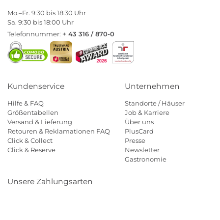
Mo.–Fr. 9:30 bis 18:30 Uhr
Sa. 9:30 bis 18:00 Uhr
Telefonnummer:
+ 43 316 / 870-0
Kundenservice
Unternehmen
Hilfe & FAQ
Standorte / Häuser
Größentabellen
Job & Karriere
Versand & Lieferung
Über uns
Retouren & Reklamationen FAQ
PlusCard
Click & Collect
Presse
Click & Reserve
Newsletter
Gastronomie
Unsere Zahlungsarten
Klarna
Paypal
Mastercard
Visa
Diners
Eps
Shop
Applepay
Amazon