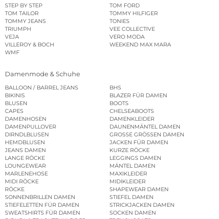
STEP BY STEP
TOM FORD
TOM TAILOR
TOMMY HILFIGER
TOMMY JEANS
TONIES
TRIUMPH
VEE COLLECTIVE
VEJA
VERO MODA
VILLEROY & BOCH
WEEKEND MAX MARA
WMF
Damenmode & Schuhe
BALLOON / BARREL JEANS
BHS
BIKINIS
BLAZER FÜR DAMEN
BLUSEN
BOOTS
CAPES
CHELSEABOOTS
DAMENHOSEN
DAMENKLEIDER
DAMENPULLOVER
DAUNENMÄNTEL DAMEN
DIRNDLBLUSEN
GROSSE GRÖSSEN DAMEN
HEMDBLUSEN
JACKEN FÜR DAMEN
JEANS DAMEN
KURZE RÖCKE
LANGE RÖCKE
LEGGINGS DAMEN
LOUNGEWEAR
MÄNTEL DAMEN
MARLENEHOSE
MAXIKLEIDER
MIDI RÖCKE
MIDIKLEIDER
RÖCKE
SHAPEWEAR DAMEN
SONNENBRILLEN DAMEN
STIEFEL DAMEN
STIEFELETTEN FÜR DAMEN
STRICKJACKEN DAMEN
SWEATSHIRTS FÜR DAMEN
SOCKEN DAMEN