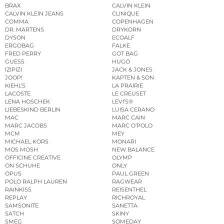
BRAX
CALVIN KLEIN
CALVIN KLEIN JEANS
CLINIQUE
COMMA
COPENHAGEN
DR. MARTENS
DRYKORN
DYSON
ECOALF
ERGOBAG
FALKE
FRED PERRY
GOT BAG
GUESS
HUGO
IZIPIZI
JACK & JONES
JOOP!
KAPTEN & SON
KIEHL’S
LA PRAIRIE
LACOSTE
LE CREUSET
LENA HOSCHEK
LEVI’S®
LIEBESKIND BERLIN
LUISA CERANO
MAC
MARC CAIN
MARC JACOBS
MARC O’POLO
MCM
MEY
MICHAEL KORS
MONARI
MOS MOSH
NEW BALANCE
OFFICINE CREATIVE
OLYMP
ON SCHUHE
ONLY
OPUS
PAUL GREEN
POLO RALPH LAUREN
RAGWEAR
RAINKISS
REISENTHEL
REPLAY
RICHROYAL
SAMSONITE
SANETTA
SATCH
SKINY
SMEG
SOMEDAY