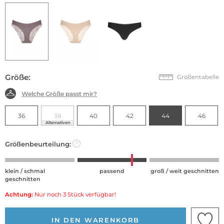
Größe:
Größentabelle
Welche Größe passt mir?
36
38
40
42
44
46
Alternativen
Größenbeurteilung:
?
klein / schmal
passend
groß / weit geschnitten
geschnitten
Achtung:
Nur noch 3 Stück verfügbar!
IN DEN WARENKORB