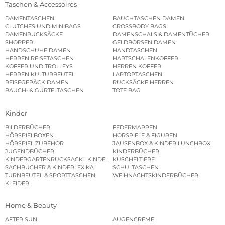
Taschen & Accessoires
DAMENTASCHEN
BAUCHTASCHEN DAMEN
CLUTCHES UND MINIBAGS
CROSSBODY BAGS
DAMENRUCKSÄCKE
DAMENSCHALS & DAMENTÜCHER
SHOPPER
GELDBÖRSEN DAMEN
HANDSCHUHE DAMEN
HANDTASCHEN
HERREN REISETASCHEN
HARTSCHALENKOFFER
KOFFER UND TROLLEYS
HERREN KOFFER
HERREN KULTURBEUTEL
LAPTOPTASCHEN
REISEGEPÄCK DAMEN
RUCKSÄCKE HERREN
BAUCH- & GÜRTELTASCHEN
TOTE BAG
Kinder
BILDERBÜCHER
FEDERMAPPEN
HÖRSPIELBOXEN
HÖRSPIELE & FIGUREN
HÖRSPIEL ZUBEHÖR
JAUSENBOX & KINDER LUNCHBOX
JUGENDBÜCHER
KINDERBÜCHER
KINDERGARTENRUCKSACK | KINDERGARTENBEUTEL
KUSCHELTIERE
SACHBÜCHER & KINDERLEXIKA
SCHULTASCHEN
TURNBEUTEL & SPORTTASCHEN
WEIHNACHTSKINDERBÜCHER
KLEIDER
Home & Beauty
AFTER SUN
AUGENCREME