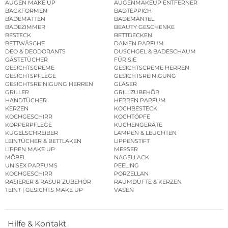
AUGEN MAKE UP
AUGENMAKEUP ENTFERNER
BACKFORMEN
BADTEPPICH
BADEMATTEN
BADEMÄNTEL
BADEZIMMER
BEAUTY GESCHENKE
BESTECK
BETTDECKEN
BETTWÄSCHE
DAMEN PARFUM
DEO & DEODORANTS
DUSCHGEL & BADESCHAUM
GÄSTETÜCHER
FÜR SIE
GESICHTSCREME
GESICHTSCREME HERREN
GESICHTSPFLEGE
GESICHTSREINIGUNG
GESICHTSREINIGUNG HERREN
GLÄSER
GRILLER
GRILLZUBEHÖR
HANDTÜCHER
HERREN PARFUM
KERZEN
KOCHBESTECK
KOCHGESCHIRR
KOCHTÖPFE
KÖRPERPFLEGE
KÜCHENGERÄTE
KUGELSCHREIBER
LAMPEN & LEUCHTEN
LEINTÜCHER & BETTLAKEN
LIPPENSTIFT
LIPPEN MAKE UP
MESSER
MÖBEL
NAGELLACK
UNISEX PARFUMS
PEELING
KOCHGESCHIRR
PORZELLAN
RASIERER & RASUR ZUBEHÖR
RAUMDÜFTE & KERZEN
TEINT | GESICHTS MAKE UP
VASEN
Hilfe & Kontakt