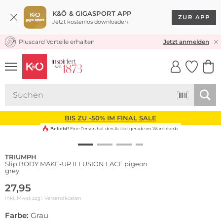
K&Ö & GIGASPORT APP
ZUR APP
Jetzt kostenlos downloaden
Pluscard Vorteile erhalten
KOSTENLOSER VERSAND* & RÜCKVERSAND
Jetzt anmelden
UNSERE APP
CLICK &
CLICK &
COLLECT
RESERVE
BIS ZU -50% IM FINAL SALE
Beliebt!
Eine Person hat den Artikel gerade im Warenkorb
TRIUMPH
Slip BODY MAKE-UP ILLUSION LACE pigeon
grey
27,95
inkl. Mwst zzgl.
Versandkosten
Farbe:
Grau