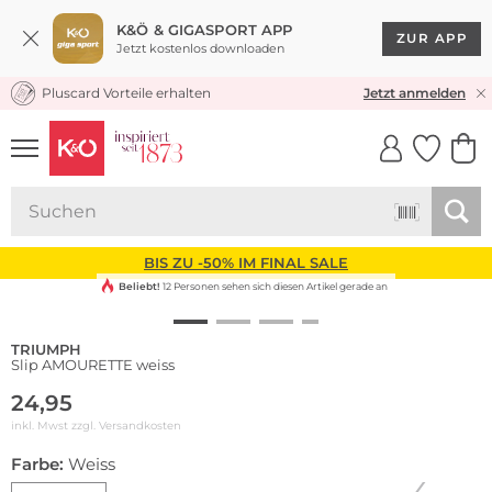
K&Ö & GIGASPORT APP
ZUR APP
Jetzt kostenlos downloaden
Pluscard Vorteile erhalten
KOSTENLOSER VERSAND* & RÜCKVERSAND
Jetzt anmelden
UNSERE APP
CLICK &
CLICK &
COLLECT
RESERVE
BIS ZU -50% IM FINAL SALE
Beliebt!
12 Personen sehen sich diesen Artikel gerade an
TRIUMPH
Slip AMOURETTE weiss
24,95
inkl. Mwst zzgl.
Versandkosten
Farbe:
Weiss