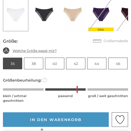
DEAL
Größe:
Größentabelle
Welche Größe passt mir?
36
38
40
42
44
46
Größenbeurteilung:
?
klein / schmal
passend
groß / weit geschnitten
geschnitten
IN DEN WARENKORB