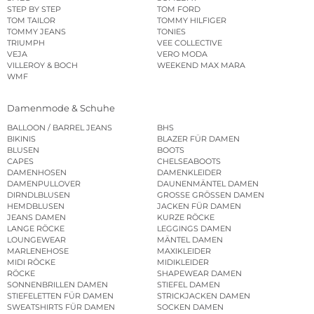
STEP BY STEP
TOM FORD
TOM TAILOR
TOMMY HILFIGER
TOMMY JEANS
TONIES
TRIUMPH
VEE COLLECTIVE
VEJA
VERO MODA
VILLEROY & BOCH
WEEKEND MAX MARA
WMF
Damenmode & Schuhe
BALLOON / BARREL JEANS
BHS
BIKINIS
BLAZER FÜR DAMEN
BLUSEN
BOOTS
CAPES
CHELSEABOOTS
DAMENHOSEN
DAMENKLEIDER
DAMENPULLOVER
DAUNENMÄNTEL DAMEN
DIRNDLBLUSEN
GROSSE GRÖSSEN DAMEN
HEMDBLUSEN
JACKEN FÜR DAMEN
JEANS DAMEN
KURZE RÖCKE
LANGE RÖCKE
LEGGINGS DAMEN
LOUNGEWEAR
MÄNTEL DAMEN
MARLENEHOSE
MAXIKLEIDER
MIDI RÖCKE
MIDIKLEIDER
RÖCKE
SHAPEWEAR DAMEN
SONNENBRILLEN DAMEN
STIEFEL DAMEN
STIEFELETTEN FÜR DAMEN
STRICKJACKEN DAMEN
SWEATSHIRTS FÜR DAMEN
SOCKEN DAMEN