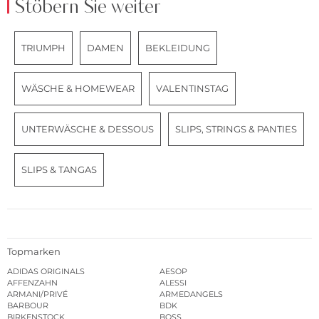
Stöbern Sie weiter
TRIUMPH
DAMEN
BEKLEIDUNG
WÄSCHE & HOMEWEAR
VALENTINSTAG
UNTERWÄSCHE & DESSOUS
SLIPS, STRINGS & PANTIES
SLIPS & TANGAS
Topmarken
ADIDAS ORIGINALS
AESOP
AFFENZAHN
ALESSI
ARMANI/PRIVÉ
ARMEDANGELS
BARBOUR
BDK
BIRKENSTOCK
BOSS