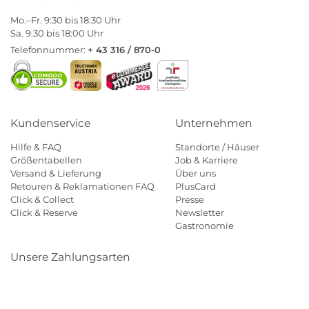
Mo.–Fr. 9:30 bis 18:30 Uhr
Sa. 9:30 bis 18:00 Uhr
Telefonnummer:
+ 43 316 / 870-0
Kundenservice
Unternehmen
Hilfe & FAQ
Standorte / Häuser
Größentabellen
Job & Karriere
Versand & Lieferung
Über uns
Retouren & Reklamationen FAQ
PlusCard
Click & Collect
Presse
Click & Reserve
Newsletter
Gastronomie
Unsere Zahlungsarten
Klarna
Paypal
Mastercard
Visa
Diners
Eps
Shop