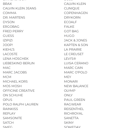
BRAX
CALVIN KLEIN
CALVIN KLEIN JEANS
CLINIQUE
COMMA
COPENHAGEN
DR. MARTENS
DRYKORN
DYSON
ECOALF
ERGOBAG
FALKE
FRED PERRY
GOT BAG
GUESS
HUGO
IZIPIZI
JACK & JONES
JOOP!
KAPTEN & SON
KIEHL’S
LA PRAIRIE
LACOSTE
LE CREUSET
LENA HOSCHEK
LEVI’S®
LIEBESKIND BERLIN
LUISA CERANO
MAC
MARC CAIN
MARC JACOBS
MARC O’POLO
MCM
MEY
MICHAEL KORS
MONARI
MOS MOSH
NEW BALANCE
OFFICINE CREATIVE
OLYMP
ON SCHUHE
ONLY
OPUS
PAUL GREEN
POLO RALPH LAUREN
RAGWEAR
RAINKISS
REISENTHEL
REPLAY
RICHROYAL
SAMSONITE
SANETTA
SATCH
SKINY
SMEG
SOMEDAY