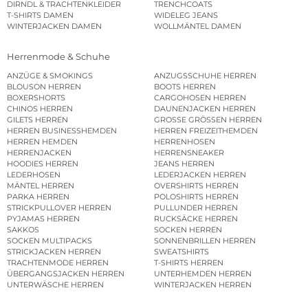
DIRNDL & TRACHTENKLEIDER
TRENCHCOATS
T-SHIRTS DAMEN
WIDELEG JEANS
WINTERJACKEN DAMEN
WOLLMÄNTEL DAMEN
Herrenmode & Schuhe
ANZÜGE & SMOKINGS
ANZUGSSCHUHE HERREN
BLOUSON HERREN
BOOTS HERREN
BOXERSHORTS
CARGOHOSEN HERREN
CHINOS HERREN
DAUNENJACKEN HERREN
GILETS HERREN
GROSSE GRÖSSEN HERREN
HERREN BUSINESSHEMDEN
HERREN FREIZEITHEMDEN
HERREN HEMDEN
HERRENHOSEN
HERRENJACKEN
HERRENSNEAKER
HOODIES HERREN
JEANS HERREN
LEDERHOSEN
LEDERJACKEN HERREN
MÄNTEL HERREN
OVERSHIRTS HERREN
PARKA HERREN
POLOSHIRTS HERREN
STRICKPULLOVER HERREN
PULLUNDER HERREN
PYJAMAS HERREN
RUCKSÄCKE HERREN
SAKKOS
SOCKEN HERREN
SOCKEN MULTIPACKS
SONNENBRILLEN HERREN
STRICKJACKEN HERREN
SWEATSHIRTS
TRACHTENMODE HERREN
T-SHIRTS HERREN
ÜBERGANGSJACKEN HERREN
UNTERHEMDEN HERREN
UNTERWÄSCHE HERREN
WINTERJACKEN HERREN