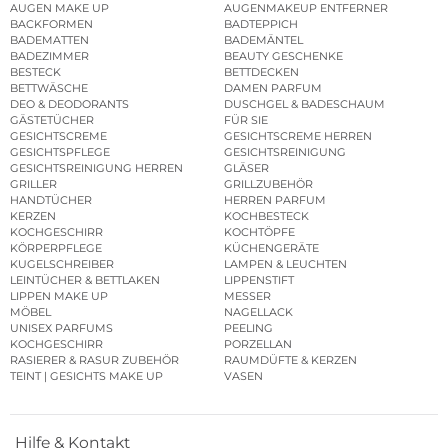
AUGEN MAKE UP
AUGENMAKEUP ENTFERNER
BACKFORMEN
BADTEPPICH
BADEMATTEN
BADEMÄNTEL
BADEZIMMER
BEAUTY GESCHENKE
BESTECK
BETTDECKEN
BETTWÄSCHE
DAMEN PARFUM
DEO & DEODORANTS
DUSCHGEL & BADESCHAUM
GÄSTETÜCHER
FÜR SIE
GESICHTSCREME
GESICHTSCREME HERREN
GESICHTSPFLEGE
GESICHTSREINIGUNG
GESICHTSREINIGUNG HERREN
GLÄSER
GRILLER
GRILLZUBEHÖR
HANDTÜCHER
HERREN PARFUM
KERZEN
KOCHBESTECK
KOCHGESCHIRR
KOCHTÖPFE
KÖRPERPFLEGE
KÜCHENGERÄTE
KUGELSCHREIBER
LAMPEN & LEUCHTEN
LEINTÜCHER & BETTLAKEN
LIPPENSTIFT
LIPPEN MAKE UP
MESSER
MÖBEL
NAGELLACK
UNISEX PARFUMS
PEELING
KOCHGESCHIRR
PORZELLAN
RASIERER & RASUR ZUBEHÖR
RAUMDÜFTE & KERZEN
TEINT | GESICHTS MAKE UP
VASEN
Hilfe & Kontakt