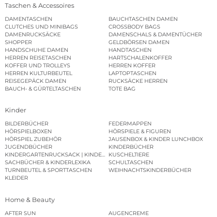
Taschen & Accessoires
DAMENTASCHEN
BAUCHTASCHEN DAMEN
CLUTCHES UND MINIBAGS
CROSSBODY BAGS
DAMENRUCKSÄCKE
DAMENSCHALS & DAMENTÜCHER
SHOPPER
GELDBÖRSEN DAMEN
HANDSCHUHE DAMEN
HANDTASCHEN
HERREN REISETASCHEN
HARTSCHALENKOFFER
KOFFER UND TROLLEYS
HERREN KOFFER
HERREN KULTURBEUTEL
LAPTOPTASCHEN
REISEGEPÄCK DAMEN
RUCKSÄCKE HERREN
BAUCH- & GÜRTELTASCHEN
TOTE BAG
Kinder
BILDERBÜCHER
FEDERMAPPEN
HÖRSPIELBOXEN
HÖRSPIELE & FIGUREN
HÖRSPIEL ZUBEHÖR
JAUSENBOX & KINDER LUNCHBOX
JUGENDBÜCHER
KINDERBÜCHER
KINDERGARTENRUCKSACK | KINDERGARTENBEUTEL
KUSCHELTIERE
SACHBÜCHER & KINDERLEXIKA
SCHULTASCHEN
TURNBEUTEL & SPORTTASCHEN
WEIHNACHTSKINDERBÜCHER
KLEIDER
Home & Beauty
AFTER SUN
AUGENCREME