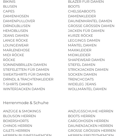
BIKINIS
BLAZER FÜR DAMEN
BLUSEN
BOOTS
CAPES
CHELSEABOOTS
DAMENHOSEN
DAMENKLEIDER
DAMENPULLOVER
DAUNENMÄNTEL DAMEN
DIRNDLBLUSEN
GROSSE GRÖSSEN DAMEN
HEMDBLUSEN
JACKEN FÜR DAMEN
JEANS DAMEN
KURZE RÖCKE
LANGE RÖCKE
LEGGINGS DAMEN
LOUNGEWEAR
MÄNTEL DAMEN
MARLENEHOSE
MAXIKLEIDER
MIDI RÖCKE
MIDIKLEIDER
RÖCKE
SHAPEWEAR DAMEN
SONNENBRILLEN DAMEN
STIEFEL DAMEN
STIEFELETTEN FÜR DAMEN
STRICKJACKEN DAMEN
SWEATSHIRTS FÜR DAMEN
SOCKEN DAMEN
DIRNDL & TRACHTENKLEIDER
TRENCHCOATS
T-SHIRTS DAMEN
WIDELEG JEANS
WINTERJACKEN DAMEN
WOLLMÄNTEL DAMEN
Herrenmode & Schuhe
ANZÜGE & SMOKINGS
ANZUGSSCHUHE HERREN
BLOUSON HERREN
BOOTS HERREN
BOXERSHORTS
CARGOHOSEN HERREN
CHINOS HERREN
DAUNENJACKEN HERREN
GILETS HERREN
GROSSE GRÖSSEN HERREN
HERREN BUSINESSHEMDEN
HERREN FREIZEITHEMDEN