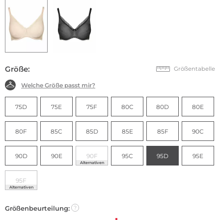
Größe:
Größentabelle
Welche Größe passt mir?
75D
75E
75F
80C
80D
80E
80F
85C
85D
85E
85F
90C
90D
90E
90F
95C
95D
95E
Alternativen
95F
Alternativen
Größenbeurteilung:
?