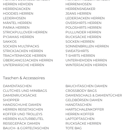
HERREN HEMDEN
HERRENHOSEN
HERRENJACKEN
HERRENSNEAKER
HOODIES HERREN
JEANS HERREN
LEDERHOSEN
LEDERJACKEN HERREN
MÄNTEL HERREN
OVERSHIRTS HERREN
PARKA HERREN
POLOSHIRTS HERREN
STRICKPULLOVER HERREN
PULLUNDER HERREN
PYJAMAS HERREN
RUCKSÄCKE HERREN
SAKKOS
SOCKEN HERREN
SOCKEN MULTIPACKS
SONNENBRILLEN HERREN
STRICKJACKEN HERREN
SWEATSHIRTS
TRACHTENMODE HERREN
T-SHIRTS HERREN
ÜBERGANGSJACKEN HERREN
UNTERHEMDEN HERREN
UNTERWÄSCHE HERREN
WINTERJACKEN HERREN
Taschen & Accessoires
DAMENTASCHEN
BAUCHTASCHEN DAMEN
CLUTCHES UND MINIBAGS
CROSSBODY BAGS
DAMENRUCKSÄCKE
DAMENSCHALS & DAMENTÜCHER
SHOPPER
GELDBÖRSEN DAMEN
HANDSCHUHE DAMEN
HANDTASCHEN
HERREN REISETASCHEN
HARTSCHALENKOFFER
KOFFER UND TROLLEYS
HERREN KOFFER
HERREN KULTURBEUTEL
LAPTOPTASCHEN
REISEGEPÄCK DAMEN
RUCKSÄCKE HERREN
BAUCH- & GÜRTELTASCHEN
TOTE BAG