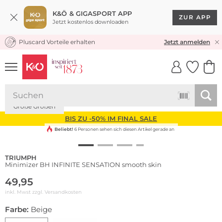
K&Ö & GIGASPORT APP
ZUR APP
Jetzt kostenlos downloaden
Pluscard Vorteile erhalten
KOSTENLOSER VERSAND* & RÜCKVERSAND
Jetzt anmelden
UNSERE APP
CLICK &
CLICK &
COLLECT
RESERVE
Große Größen
BIS ZU -50% IM FINAL SALE
Beliebt!
6 Personen sehen sich diesen Artikel gerade an
TRIUMPH
Minimizer BH INFINITE SENSATION smooth skin
49,95
inkl. Mwst zzgl.
Versandkosten
Farbe:
Beige