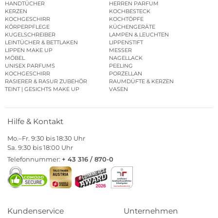
HANDTÜCHER
HERREN PARFUM
KERZEN
KOCHBESTECK
KOCHGESCHIRR
KOCHTÖPFE
KÖRPERPFLEGE
KÜCHENGERÄTE
KUGELSCHREIBER
LAMPEN & LEUCHTEN
LEINTÜCHER & BETTLAKEN
LIPPENSTIFT
LIPPEN MAKE UP
MESSER
MÖBEL
NAGELLACK
UNISEX PARFUMS
PEELING
KOCHGESCHIRR
PORZELLAN
RASIERER & RASUR ZUBEHÖR
RAUMDÜFTE & KERZEN
TEINT | GESICHTS MAKE UP
VASEN
Hilfe & Kontakt
Mo.–Fr. 9:30 bis 18:30 Uhr
Sa. 9:30 bis 18:00 Uhr
Telefonnummer:
+ 43 316 / 870-0
Kundenservice
Unternehmen