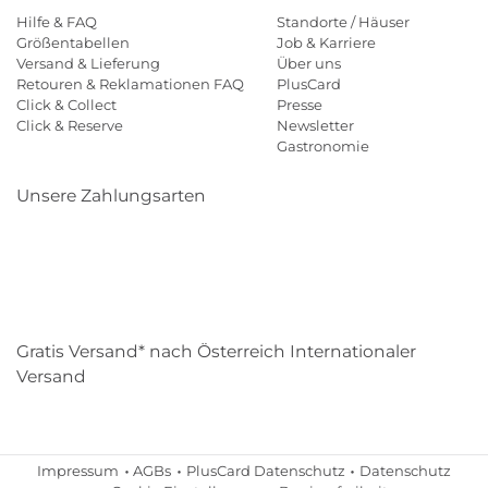
Hilfe & FAQ
Standorte / Häuser
Größentabellen
Job & Karriere
Versand & Lieferung
Über uns
Retouren & Reklamationen FAQ
PlusCard
Click & Collect
Presse
Click & Reserve
Newsletter
Gastronomie
Unsere Zahlungsarten
Klarna
Paypal
Mastercard
Visa
Diners
Eps
Shop
Applepay
Amazon
Gratis Versand* nach Österreich Internationaler
Versand
Impressum
AGBs
PlusCard Datenschutz
Datenschutz