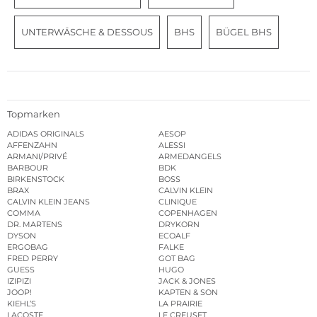
UNTERWÄSCHE & DESSOUS
BHS
BÜGEL BHS
Topmarken
ADIDAS ORIGINALS
AESOP
AFFENZAHN
ALESSI
ARMANI/PRIVÉ
ARMEDANGELS
BARBOUR
BDK
BIRKENSTOCK
BOSS
BRAX
CALVIN KLEIN
CALVIN KLEIN JEANS
CLINIQUE
COMMA
COPENHAGEN
DR. MARTENS
DRYKORN
DYSON
ECOALF
ERGOBAG
FALKE
FRED PERRY
GOT BAG
GUESS
HUGO
IZIPIZI
JACK & JONES
JOOP!
KAPTEN & SON
KIEHL’S
LA PRAIRIE
LACOSTE
LE CREUSET