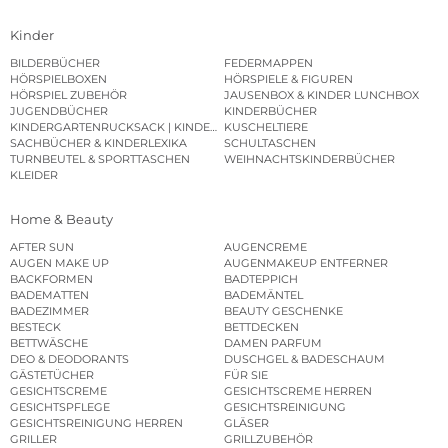
Kinder
BILDERBÜCHER
FEDERMAPPEN
HÖRSPIELBOXEN
HÖRSPIELE & FIGUREN
HÖRSPIEL ZUBEHÖR
JAUSENBOX & KINDER LUNCHBOX
JUGENDBÜCHER
KINDERBÜCHER
KINDERGARTENRUCKSACK | KINDERGARTENBEUTEL
KUSCHELTIERE
SACHBÜCHER & KINDERLEXIKA
SCHULTASCHEN
TURNBEUTEL & SPORTTASCHEN
WEIHNACHTSKINDERBÜCHER
KLEIDER
Home & Beauty
AFTER SUN
AUGENCREME
AUGEN MAKE UP
AUGENMAKEUP ENTFERNER
BACKFORMEN
BADTEPPICH
BADEMATTEN
BADEMÄNTEL
BADEZIMMER
BEAUTY GESCHENKE
BESTECK
BETTDECKEN
BETTWÄSCHE
DAMEN PARFUM
DEO & DEODORANTS
DUSCHGEL & BADESCHAUM
GÄSTETÜCHER
FÜR SIE
GESICHTSCREME
GESICHTSCREME HERREN
GESICHTSPFLEGE
GESICHTSREINIGUNG
GESICHTSREINIGUNG HERREN
GLÄSER
GRILLER
GRILLZUBEHÖR