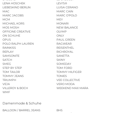
LENA HOSCHEK
LEVI’S®
LIEBESKIND BERLIN
LUISA CERANO
MAC
MARC CAIN
MARC JACOBS
MARC O’POLO
MCM
MEY
MICHAEL KORS
MONARI
MOS MOSH
NEW BALANCE
OFFICINE CREATIVE
OLYMP
ON SCHUHE
ONLY
OPUS
PAUL GREEN
POLO RALPH LAUREN
RAGWEAR
RAINKISS
REISENTHEL
REPLAY
RICHROYAL
SAMSONITE
SANETTA
SATCH
SKINY
SMEG
SOMEDAY
STEP BY STEP
TOM FORD
TOM TAILOR
TOMMY HILFIGER
TOMMY JEANS
TONIES
TRIUMPH
VEE COLLECTIVE
VEJA
VERO MODA
VILLEROY & BOCH
WEEKEND MAX MARA
WMF
Damenmode & Schuhe
BALLOON / BARREL JEANS
BHS