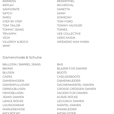
RAINKISS
REISENTHEL
REPLAY
RICHROYAL
SAMSONITE
SANETTA
SATCH
SKINY
SMEG
SOMEDAY
STEP BY STEP
TOM FORD
TOM TAILOR
TOMMY HILFIGER
TOMMY JEANS
TONIES
TRIUMPH
VEE COLLECTIVE
VEJA
VERO MODA
VILLEROY & BOCH
WEEKEND MAX MARA
WMF
Damenmode & Schuhe
BALLOON / BARREL JEANS
BHS
BIKINIS
BLAZER FÜR DAMEN
BLUSEN
BOOTS
CAPES
CHELSEABOOTS
DAMENHOSEN
DAMENKLEIDER
DAMENPULLOVER
DAUNENMÄNTEL DAMEN
DIRNDLBLUSEN
GROSSE GRÖSSEN DAMEN
HEMDBLUSEN
JACKEN FÜR DAMEN
JEANS DAMEN
KURZE RÖCKE
LANGE RÖCKE
LEGGINGS DAMEN
LOUNGEWEAR
MÄNTEL DAMEN
MARLENEHOSE
MAXIKLEIDER
MIDI RÖCKE
MIDIKLEIDER