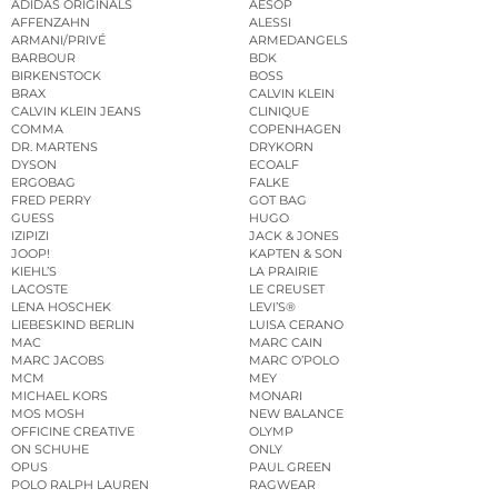
ADIDAS ORIGINALS
AESOP
AFFENZAHN
ALESSI
ARMANI/PRIVÉ
ARMEDANGELS
BARBOUR
BDK
BIRKENSTOCK
BOSS
BRAX
CALVIN KLEIN
CALVIN KLEIN JEANS
CLINIQUE
COMMA
COPENHAGEN
DR. MARTENS
DRYKORN
DYSON
ECOALF
ERGOBAG
FALKE
FRED PERRY
GOT BAG
GUESS
HUGO
IZIPIZI
JACK & JONES
JOOP!
KAPTEN & SON
KIEHL’S
LA PRAIRIE
LACOSTE
LE CREUSET
LENA HOSCHEK
LEVI’S®
LIEBESKIND BERLIN
LUISA CERANO
MAC
MARC CAIN
MARC JACOBS
MARC O’POLO
MCM
MEY
MICHAEL KORS
MONARI
MOS MOSH
NEW BALANCE
OFFICINE CREATIVE
OLYMP
ON SCHUHE
ONLY
OPUS
PAUL GREEN
POLO RALPH LAUREN
RAGWEAR