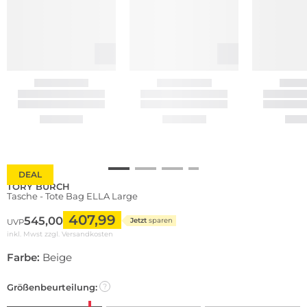
DEAL
TORY BURCH
Tasche - Tote Bag ELLA Large
407,99
545,00
Jetzt
sparen
UVP
inkl. Mwst zzgl.
Versandkosten
Farbe:
Beige
Größenbeurteilung:
?