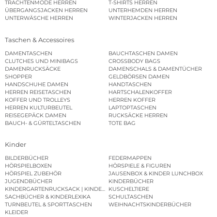
TRACHTENMODE HERREN
T-SHIRTS HERREN
ÜBERGANGSJACKEN HERREN
UNTERHEMDEN HERREN
UNTERWÄSCHE HERREN
WINTERJACKEN HERREN
Taschen & Accessoires
DAMENTASCHEN
BAUCHTASCHEN DAMEN
CLUTCHES UND MINIBAGS
CROSSBODY BAGS
DAMENRUCKSÄCKE
DAMENSCHALS & DAMENTÜCHER
SHOPPER
GELDBÖRSEN DAMEN
HANDSCHUHE DAMEN
HANDTASCHEN
HERREN REISETASCHEN
HARTSCHALENKOFFER
KOFFER UND TROLLEYS
HERREN KOFFER
HERREN KULTURBEUTEL
LAPTOPTASCHEN
REISEGEPÄCK DAMEN
RUCKSÄCKE HERREN
BAUCH- & GÜRTELTASCHEN
TOTE BAG
Kinder
BILDERBÜCHER
FEDERMAPPEN
HÖRSPIELBOXEN
HÖRSPIELE & FIGUREN
HÖRSPIEL ZUBEHÖR
JAUSENBOX & KINDER LUNCHBOX
JUGENDBÜCHER
KINDERBÜCHER
KINDERGARTENRUCKSACK | KINDERGARTENBEUTEL
KUSCHELTIERE
SACHBÜCHER & KINDERLEXIKA
SCHULTASCHEN
TURNBEUTEL & SPORTTASCHEN
WEIHNACHTSKINDERBÜCHER
KLEIDER