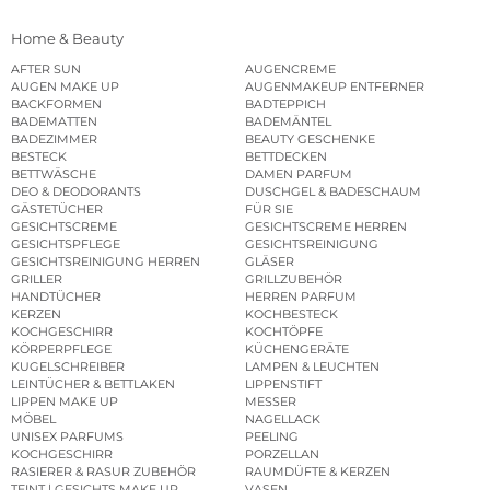
Home & Beauty
AFTER SUN
AUGENCREME
AUGEN MAKE UP
AUGENMAKEUP ENTFERNER
BACKFORMEN
BADTEPPICH
BADEMATTEN
BADEMÄNTEL
BADEZIMMER
BEAUTY GESCHENKE
BESTECK
BETTDECKEN
BETTWÄSCHE
DAMEN PARFUM
DEO & DEODORANTS
DUSCHGEL & BADESCHAUM
GÄSTETÜCHER
FÜR SIE
GESICHTSCREME
GESICHTSCREME HERREN
GESICHTSPFLEGE
GESICHTSREINIGUNG
GESICHTSREINIGUNG HERREN
GLÄSER
GRILLER
GRILLZUBEHÖR
HANDTÜCHER
HERREN PARFUM
KERZEN
KOCHBESTECK
KOCHGESCHIRR
KOCHTÖPFE
KÖRPERPFLEGE
KÜCHENGERÄTE
KUGELSCHREIBER
LAMPEN & LEUCHTEN
LEINTÜCHER & BETTLAKEN
LIPPENSTIFT
LIPPEN MAKE UP
MESSER
MÖBEL
NAGELLACK
UNISEX PARFUMS
PEELING
KOCHGESCHIRR
PORZELLAN
RASIERER & RASUR ZUBEHÖR
RAUMDÜFTE & KERZEN
TEINT | GESICHTS MAKE UP
VASEN