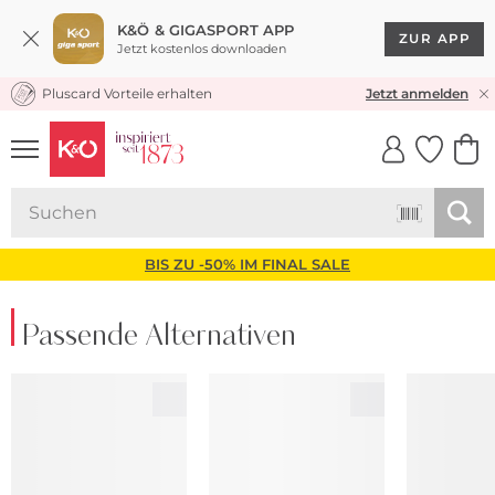
K&Ö & GIGASPORT APP
ZUR APP
Jetzt kostenlos downloaden
Pluscard Vorteile erhalten
KOSTENLOSER VERSAND* & RÜCKVERSAND
Jetzt anmelden
UNSERE APP
CLICK &
CLICK &
COLLECT
RESERVE
BIS ZU -50% IM FINAL SALE
Passende Alternativen