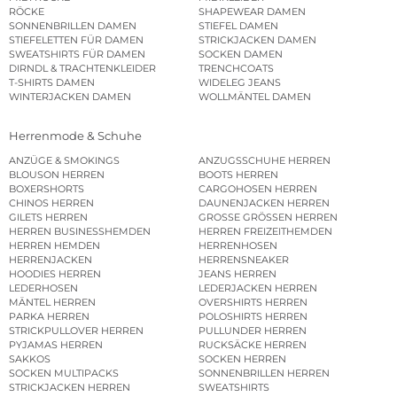
RÖCKE
SHAPEWEAR DAMEN
SONNENBRILLEN DAMEN
STIEFEL DAMEN
STIEFELETTEN FÜR DAMEN
STRICKJACKEN DAMEN
SWEATSHIRTS FÜR DAMEN
SOCKEN DAMEN
DIRNDL & TRACHTENKLEIDER
TRENCHCOATS
T-SHIRTS DAMEN
WIDELEG JEANS
WINTERJACKEN DAMEN
WOLLMÄNTEL DAMEN
Herrenmode & Schuhe
ANZÜGE & SMOKINGS
ANZUGSSCHUHE HERREN
BLOUSON HERREN
BOOTS HERREN
BOXERSHORTS
CARGOHOSEN HERREN
CHINOS HERREN
DAUNENJACKEN HERREN
GILETS HERREN
GROSSE GRÖSSEN HERREN
HERREN BUSINESSHEMDEN
HERREN FREIZEITHEMDEN
HERREN HEMDEN
HERRENHOSEN
HERRENJACKEN
HERRENSNEAKER
HOODIES HERREN
JEANS HERREN
LEDERHOSEN
LEDERJACKEN HERREN
MÄNTEL HERREN
OVERSHIRTS HERREN
PARKA HERREN
POLOSHIRTS HERREN
STRICKPULLOVER HERREN
PULLUNDER HERREN
PYJAMAS HERREN
RUCKSÄCKE HERREN
SAKKOS
SOCKEN HERREN
SOCKEN MULTIPACKS
SONNENBRILLEN HERREN
STRICKJACKEN HERREN
SWEATSHIRTS