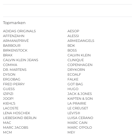
Topmarken
ADIDAS ORIGINALS
AESOP
AFFENZAHN
ALESSI
ARMANI/PRIVÉ
ARMEDANGELS
BARBOUR
BDK
BIRKENSTOCK
BOSS
BRAX
CALVIN KLEIN
CALVIN KLEIN JEANS
CLINIQUE
COMMA
COPENHAGEN
DR. MARTENS
DRYKORN
DYSON
ECOALF
ERGOBAG
FALKE
FRED PERRY
GOT BAG
GUESS
HUGO
IZIPIZI
JACK & JONES
JOOP!
KAPTEN & SON
KIEHL’S
LA PRAIRIE
LACOSTE
LE CREUSET
LENA HOSCHEK
LEVI’S®
LIEBESKIND BERLIN
LUISA CERANO
MAC
MARC CAIN
MARC JACOBS
MARC O’POLO
MCM
MEY