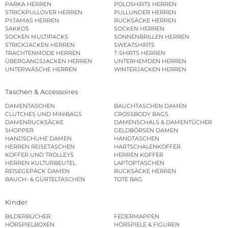
PARKA HERREN
POLOSHIRTS HERREN
STRICKPULLOVER HERREN
PULLUNDER HERREN
PYJAMAS HERREN
RUCKSÄCKE HERREN
SAKKOS
SOCKEN HERREN
SOCKEN MULTIPACKS
SONNENBRILLEN HERREN
STRICKJACKEN HERREN
SWEATSHIRTS
TRACHTENMODE HERREN
T-SHIRTS HERREN
ÜBERGANGSJACKEN HERREN
UNTERHEMDEN HERREN
UNTERWÄSCHE HERREN
WINTERJACKEN HERREN
Taschen & Accessoires
DAMENTASCHEN
BAUCHTASCHEN DAMEN
CLUTCHES UND MINIBAGS
CROSSBODY BAGS
DAMENRUCKSÄCKE
DAMENSCHALS & DAMENTÜCHER
SHOPPER
GELDBÖRSEN DAMEN
HANDSCHUHE DAMEN
HANDTASCHEN
HERREN REISETASCHEN
HARTSCHALENKOFFER
KOFFER UND TROLLEYS
HERREN KOFFER
HERREN KULTURBEUTEL
LAPTOPTASCHEN
REISEGEPÄCK DAMEN
RUCKSÄCKE HERREN
BAUCH- & GÜRTELTASCHEN
TOTE BAG
Kinder
BILDERBÜCHER
FEDERMAPPEN
HÖRSPIELBOXEN
HÖRSPIELE & FIGUREN