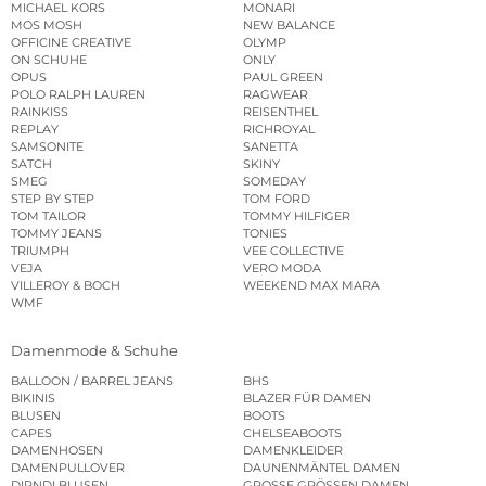
MICHAEL KORS
MONARI
MOS MOSH
NEW BALANCE
OFFICINE CREATIVE
OLYMP
ON SCHUHE
ONLY
OPUS
PAUL GREEN
POLO RALPH LAUREN
RAGWEAR
RAINKISS
REISENTHEL
REPLAY
RICHROYAL
SAMSONITE
SANETTA
SATCH
SKINY
SMEG
SOMEDAY
STEP BY STEP
TOM FORD
TOM TAILOR
TOMMY HILFIGER
TOMMY JEANS
TONIES
TRIUMPH
VEE COLLECTIVE
VEJA
VERO MODA
VILLEROY & BOCH
WEEKEND MAX MARA
WMF
Damenmode & Schuhe
BALLOON / BARREL JEANS
BHS
BIKINIS
BLAZER FÜR DAMEN
BLUSEN
BOOTS
CAPES
CHELSEABOOTS
DAMENHOSEN
DAMENKLEIDER
DAMENPULLOVER
DAUNENMÄNTEL DAMEN
DIRNDLBLUSEN
GROSSE GRÖSSEN DAMEN