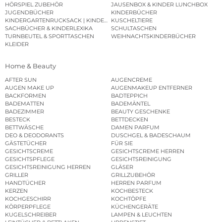
HÖRSPIEL ZUBEHÖR
JAUSENBOX & KINDER LUNCHBOX
JUGENDBÜCHER
KINDERBÜCHER
KINDERGARTENRUCKSACK | KINDERGARTENBEUTEL
KUSCHELTIERE
SACHBÜCHER & KINDERLEXIKA
SCHULTASCHEN
TURNBEUTEL & SPORTTASCHEN
WEIHNACHTSKINDERBÜCHER
KLEIDER
Home & Beauty
AFTER SUN
AUGENCREME
AUGEN MAKE UP
AUGENMAKEUP ENTFERNER
BACKFORMEN
BADTEPPICH
BADEMATTEN
BADEMÄNTEL
BADEZIMMER
BEAUTY GESCHENKE
BESTECK
BETTDECKEN
BETTWÄSCHE
DAMEN PARFUM
DEO & DEODORANTS
DUSCHGEL & BADESCHAUM
GÄSTETÜCHER
FÜR SIE
GESICHTSCREME
GESICHTSCREME HERREN
GESICHTSPFLEGE
GESICHTSREINIGUNG
GESICHTSREINIGUNG HERREN
GLÄSER
GRILLER
GRILLZUBEHÖR
HANDTÜCHER
HERREN PARFUM
KERZEN
KOCHBESTECK
KOCHGESCHIRR
KOCHTÖPFE
KÖRPERPFLEGE
KÜCHENGERÄTE
KUGELSCHREIBER
LAMPEN & LEUCHTEN