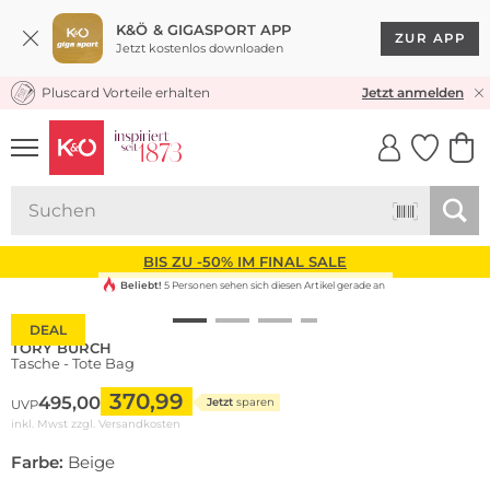
K&Ö & GIGASPORT APP
ZUR APP
Jetzt kostenlos downloaden
Pluscard Vorteile erhalten
KOSTENLOSER VERSAND* & RÜCKVERSAND
Jetzt anmelden
UNSERE APP
CLICK &
CLICK &
COLLECT
RESERVE
BIS ZU -50% IM FINAL SALE
Beliebt!
5 Personen sehen sich diesen Artikel gerade an
DEAL
TORY BURCH
Tasche - Tote Bag
370,99
495,00
Jetzt
sparen
UVP
inkl. Mwst zzgl.
Versandkosten
Farbe:
Beige