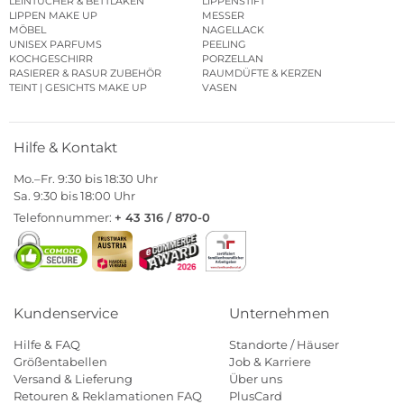
LEINTÜCHER & BETTLAKEN
LIPPENSTIFT
LIPPEN MAKE UP
MESSER
MÖBEL
NAGELLACK
UNISEX PARFUMS
PEELING
KOCHGESCHIRR
PORZELLAN
RASIERER & RASUR ZUBEHÖR
RAUMDÜFTE & KERZEN
TEINT | GESICHTS MAKE UP
VASEN
Hilfe & Kontakt
Mo.–Fr. 9:30 bis 18:30 Uhr
Sa. 9:30 bis 18:00 Uhr
Telefonnummer:
+ 43 316 / 870-0
Kundenservice
Unternehmen
Hilfe & FAQ
Standorte / Häuser
Größentabellen
Job & Karriere
Versand & Lieferung
Über uns
Retouren & Reklamationen FAQ
PlusCard