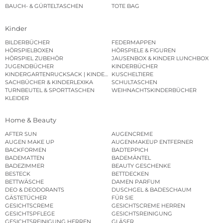
BAUCH- & GÜRTELTASCHEN
TOTE BAG
Kinder
BILDERBÜCHER
FEDERMAPPEN
HÖRSPIELBOXEN
HÖRSPIELE & FIGUREN
HÖRSPIEL ZUBEHÖR
JAUSENBOX & KINDER LUNCHBOX
JUGENDBÜCHER
KINDERBÜCHER
KINDERGARTENRUCKSACK | KINDERGARTENBEUTEL
KUSCHELTIERE
SACHBÜCHER & KINDERLEXIKA
SCHULTASCHEN
TURNBEUTEL & SPORTTASCHEN
WEIHNACHTSKINDERBÜCHER
KLEIDER
Home & Beauty
AFTER SUN
AUGENCREME
AUGEN MAKE UP
AUGENMAKEUP ENTFERNER
BACKFORMEN
BADTEPPICH
BADEMATTEN
BADEMÄNTEL
BADEZIMMER
BEAUTY GESCHENKE
BESTECK
BETTDECKEN
BETTWÄSCHE
DAMEN PARFUM
DEO & DEODORANTS
DUSCHGEL & BADESCHAUM
GÄSTETÜCHER
FÜR SIE
GESICHTSCREME
GESICHTSCREME HERREN
GESICHTSPFLEGE
GESICHTSREINIGUNG
GESICHTSREINIGUNG HERREN
GLÄSER