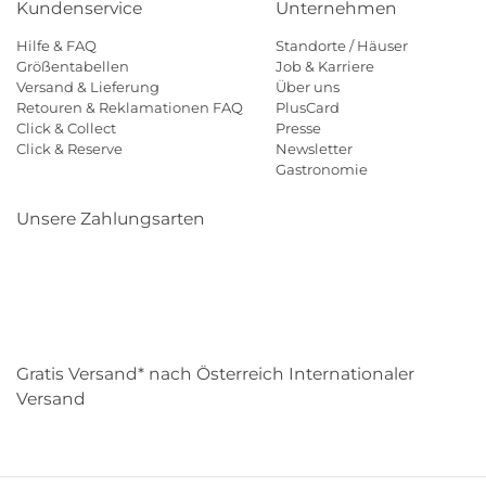
Kundenservice
Unternehmen
Hilfe & FAQ
Standorte / Häuser
Größentabellen
Job & Karriere
Versand & Lieferung
Über uns
Retouren & Reklamationen FAQ
PlusCard
Click & Collect
Presse
Click & Reserve
Newsletter
Gastronomie
Unsere Zahlungsarten
Klarna
Paypal
Mastercard
Visa
Diners
Eps
Shop
Applepay
Amazon
Gratis Versand* nach Österreich Internationaler
Versand