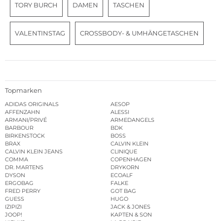
TORY BURCH
DAMEN
TASCHEN
VALENTINSTAG
CROSSBODY- & UMHÄNGETASCHEN
Topmarken
ADIDAS ORIGINALS
AESOP
AFFENZAHN
ALESSI
ARMANI/PRIVÉ
ARMEDANGELS
BARBOUR
BDK
BIRKENSTOCK
BOSS
BRAX
CALVIN KLEIN
CALVIN KLEIN JEANS
CLINIQUE
COMMA
COPENHAGEN
DR. MARTENS
DRYKORN
DYSON
ECOALF
ERGOBAG
FALKE
FRED PERRY
GOT BAG
GUESS
HUGO
IZIPIZI
JACK & JONES
JOOP!
KAPTEN & SON