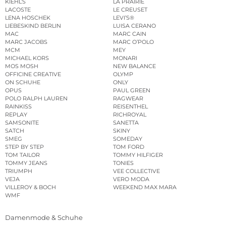
KIEHL’S
LA PRAIRIE
LACOSTE
LE CREUSET
LENA HOSCHEK
LEVI’S®
LIEBESKIND BERLIN
LUISA CERANO
MAC
MARC CAIN
MARC JACOBS
MARC O’POLO
MCM
MEY
MICHAEL KORS
MONARI
MOS MOSH
NEW BALANCE
OFFICINE CREATIVE
OLYMP
ON SCHUHE
ONLY
OPUS
PAUL GREEN
POLO RALPH LAUREN
RAGWEAR
RAINKISS
REISENTHEL
REPLAY
RICHROYAL
SAMSONITE
SANETTA
SATCH
SKINY
SMEG
SOMEDAY
STEP BY STEP
TOM FORD
TOM TAILOR
TOMMY HILFIGER
TOMMY JEANS
TONIES
TRIUMPH
VEE COLLECTIVE
VEJA
VERO MODA
VILLEROY & BOCH
WEEKEND MAX MARA
WMF
Damenmode & Schuhe