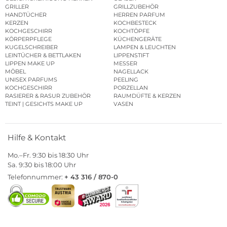
GRILLER
GRILLZUBEHÖR
HANDTÜCHER
HERREN PARFUM
KERZEN
KOCHBESTECK
KOCHGESCHIRR
KOCHTÖPFE
KÖRPERPFLEGE
KÜCHENGERÄTE
KUGELSCHREIBER
LAMPEN & LEUCHTEN
LEINTÜCHER & BETTLAKEN
LIPPENSTIFT
LIPPEN MAKE UP
MESSER
MÖBEL
NAGELLACK
UNISEX PARFUMS
PEELING
KOCHGESCHIRR
PORZELLAN
RASIERER & RASUR ZUBEHÖR
RAUMDÜFTE & KERZEN
TEINT | GESICHTS MAKE UP
VASEN
Hilfe & Kontakt
Mo.–Fr. 9:30 bis 18:30 Uhr
Sa. 9:30 bis 18:00 Uhr
Telefonnummer:
+ 43 316 / 870-0