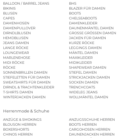
BALLOON / BARREL JEANS
BHS
BIKINIS
BLAZER FÜR DAMEN
BLUSEN
BOOTS
CAPES
CHELSEABOOTS
DAMENHOSEN
DAMENKLEIDER
DAMENPULLOVER
DAUNENMÄNTEL DAMEN
DIRNDLBLUSEN
GROSSE GRÖSSEN DAMEN
HEMDBLUSEN
JACKEN FÜR DAMEN
JEANS DAMEN
KURZE RÖCKE
LANGE RÖCKE
LEGGINGS DAMEN
LOUNGEWEAR
MÄNTEL DAMEN
MARLENEHOSE
MAXIKLEIDER
MIDI RÖCKE
MIDIKLEIDER
RÖCKE
SHAPEWEAR DAMEN
SONNENBRILLEN DAMEN
STIEFEL DAMEN
STIEFELETTEN FÜR DAMEN
STRICKJACKEN DAMEN
SWEATSHIRTS FÜR DAMEN
SOCKEN DAMEN
DIRNDL & TRACHTENKLEIDER
TRENCHCOATS
T-SHIRTS DAMEN
WIDELEG JEANS
WINTERJACKEN DAMEN
WOLLMÄNTEL DAMEN
Herrenmode & Schuhe
ANZÜGE & SMOKINGS
ANZUGSSCHUHE HERREN
BLOUSON HERREN
BOOTS HERREN
BOXERSHORTS
CARGOHOSEN HERREN
CHINOS HERREN
DAUNENJACKEN HERREN