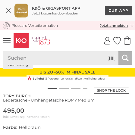
K&Ö & GIGASPORT APP
ZUR APP
Jetzt kostenlos downloaden
Pluscard Vorteile erhalten
KOSTENLOSER VERSAND* & RÜCKVERSAND
Jetzt anmelden
UNSERE APP
CLICK &
CLICK &
COLLECT
RESERVE
Nachhaltig
BIS ZU -50% IM FINAL SALE
Beliebt!
13 Personen sehen sich diesen Artikel gerade an
SHOP THE LOOK
TORY BURCH
Ledertasche - Umhängetasche ROMY Medium
495,00
inkl. Mwst zzgl.
Versandkosten
Farbe:
Hellbraun