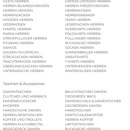
GILETS HERREN
GROSSE GRÖSSEN HERREN
HERREN BUSINESSHEMDEN
HERREN FREIZEITHEMDEN
HERREN HEMDEN
HERRENHOSEN
HERRENJACKEN
HERRENSNEAKER
HOODIES HERREN
JEANS HERREN
LEDERHOSEN
LEDERJACKEN HERREN
MÄNTEL HERREN
OVERSHIRTS HERREN
PARKA HERREN
POLOSHIRTS HERREN
STRICKPULLOVER HERREN
PULLUNDER HERREN
PYJAMAS HERREN
RUCKSÄCKE HERREN
SAKKOS
SOCKEN HERREN
SOCKEN MULTIPACKS
SONNENBRILLEN HERREN
STRICKJACKEN HERREN
SWEATSHIRTS
TRACHTENMODE HERREN
T-SHIRTS HERREN
ÜBERGANGSJACKEN HERREN
UNTERHEMDEN HERREN
UNTERWÄSCHE HERREN
WINTERJACKEN HERREN
Taschen & Accessoires
DAMENTASCHEN
BAUCHTASCHEN DAMEN
CLUTCHES UND MINIBAGS
CROSSBODY BAGS
DAMENRUCKSÄCKE
DAMENSCHALS & DAMENTÜCHER
SHOPPER
GELDBÖRSEN DAMEN
HANDSCHUHE DAMEN
HANDTASCHEN
HERREN REISETASCHEN
HARTSCHALENKOFFER
KOFFER UND TROLLEYS
HERREN KOFFER
HERREN KULTURBEUTEL
LAPTOPTASCHEN
REISEGEPÄCK DAMEN
RUCKSÄCKE HERREN