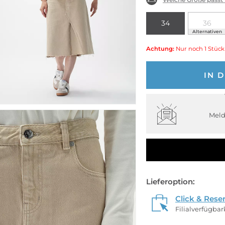
34
36
Alternativen
Achtung:
Nur noch 1 Stück
IN 
Meld
Lieferoption:
Click & Rese
Filialverfügba