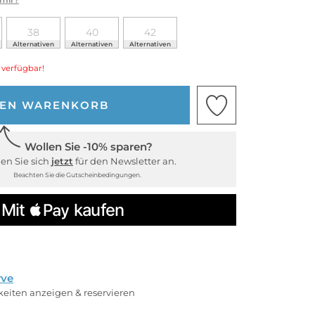
38
40
42
Alternativen
Alternativen
Alternativen
 verfügbar!
DEN WARENKORB
Wollen Sie -10% sparen?
en Sie sich
jetzt
für den Newsletter an.
Beachten Sie die Gutscheinbedingungen.
rve
rkeiten anzeigen & reservieren