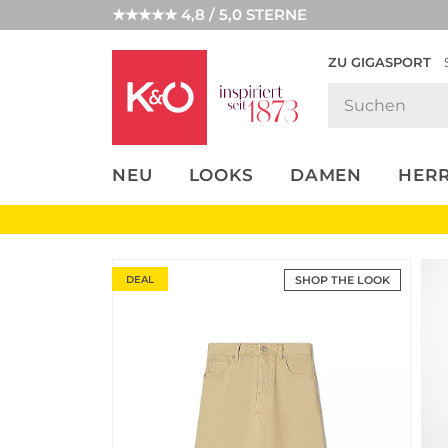
★★★★★ 4,8 / 5,0 STERNE
ZU GIGASPORT
FASHION-
UNSERE APP
CLICK &
CLICK &
TRENDS
COLLECT
RESERVE
NEU
LOOKS
DAMEN
HER
DEAL
SHOP THE LOOK