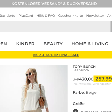
KOSTENLOSER VERSAND* & RÜCKVERSAND
Standorte
PlusCard
Hilfe & FAQ
Geschenkkarte
Newsletter
Ak
REN
KINDER
BEAUTY
HOME & LIVING
BIS ZU -50% IM FINAL SALE
TORY BURCH
Jeansrock
257,99
430,00
UVP
inkl. Mwst zzgl.
Versandkosten
Farbe:
Beige
Größe:
Welche Größe passt