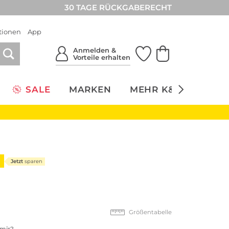
30 TAGE RÜCKGABERECHT
tionen
App
Anmelden &
Vorteile erhalten
SALE
MARKEN
MEHR K&Ö
NACH
Jetzt
sparen
Größentabelle
 mir?