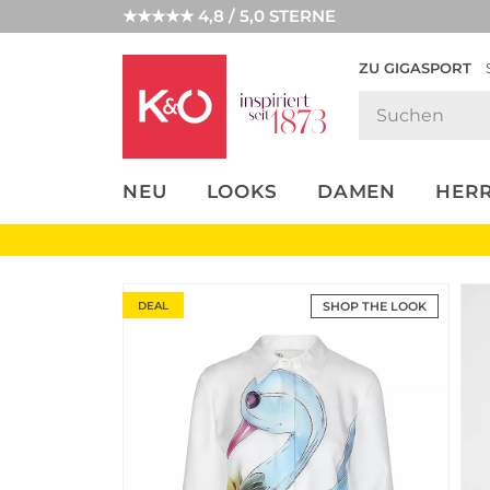
★★★★★ 4,8 / 5,0 STERNE
ZU GIGASPORT
FASHION-
UNSERE APP
CLICK &
CLICK &
TRENDS
COLLECT
RESERVE
NEU
LOOKS
DAMEN
HER
DEAL
SHOP THE LOOK