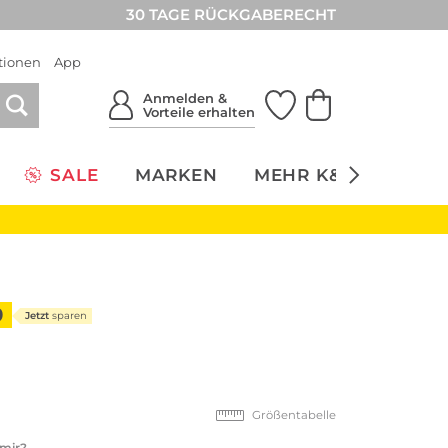
30 TAGE RÜCKGABERECHT
tionen
App
Anmelden &
Vorteile erhalten
SALE
MARKEN
MEHR K&Ö
NACH
9
Jetzt
sparen
Größentabelle
 mir?