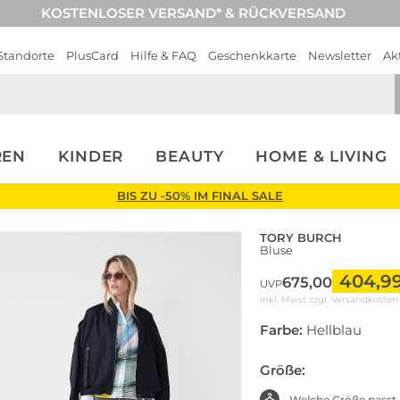
KOSTENLOSER VERSAND* & RÜCKVERSAND
Standorte
PlusCard
Hilfe & FAQ
Geschenkkarte
Newsletter
Ak
REN
KINDER
BEAUTY
HOME & LIVING
BIS ZU -50% IM FINAL SALE
TORY BURCH
Bluse
404,9
675,00
UVP
inkl. Mwst zzgl.
Versandkosten
Farbe:
Hellblau
Größe:
Welche Größe passt