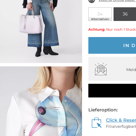
34
36
Alternativen
Achtung:
Nur noch 1 Stück
IN 
Meld
Lieferoption:
Click & Rese
Filialverfügba