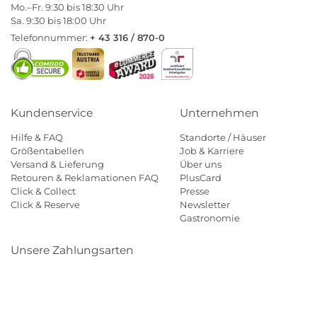
Mo.–Fr. 9:30 bis 18:30 Uhr
Sa. 9:30 bis 18:00 Uhr
Telefonnummer:
+ 43 316 / 870-0
Kundenservice
Unternehmen
Hilfe & FAQ
Standorte / Häuser
Größentabellen
Job & Karriere
Versand & Lieferung
Über uns
Retouren & Reklamationen FAQ
PlusCard
Click & Collect
Presse
Click & Reserve
Newsletter
Gastronomie
Unsere Zahlungsarten
Klarna
Paypal
Mastercard
Visa
Diners
Eps
Shop
Applepay
Amazon