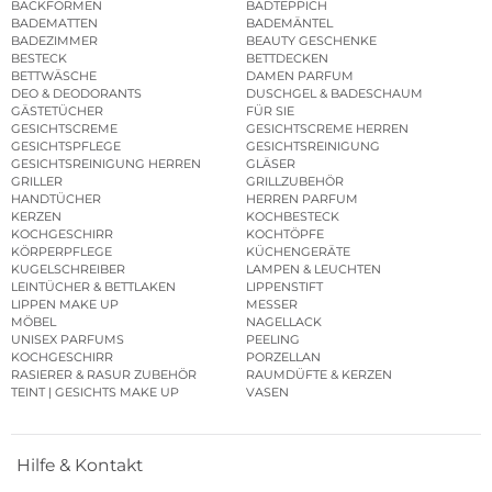
BACKFORMEN
BADTEPPICH
BADEMATTEN
BADEMÄNTEL
BADEZIMMER
BEAUTY GESCHENKE
BESTECK
BETTDECKEN
BETTWÄSCHE
DAMEN PARFUM
DEO & DEODORANTS
DUSCHGEL & BADESCHAUM
GÄSTETÜCHER
FÜR SIE
GESICHTSCREME
GESICHTSCREME HERREN
GESICHTSPFLEGE
GESICHTSREINIGUNG
GESICHTSREINIGUNG HERREN
GLÄSER
GRILLER
GRILLZUBEHÖR
HANDTÜCHER
HERREN PARFUM
KERZEN
KOCHBESTECK
KOCHGESCHIRR
KOCHTÖPFE
KÖRPERPFLEGE
KÜCHENGERÄTE
KUGELSCHREIBER
LAMPEN & LEUCHTEN
LEINTÜCHER & BETTLAKEN
LIPPENSTIFT
LIPPEN MAKE UP
MESSER
MÖBEL
NAGELLACK
UNISEX PARFUMS
PEELING
KOCHGESCHIRR
PORZELLAN
RASIERER & RASUR ZUBEHÖR
RAUMDÜFTE & KERZEN
TEINT | GESICHTS MAKE UP
VASEN
Hilfe & Kontakt