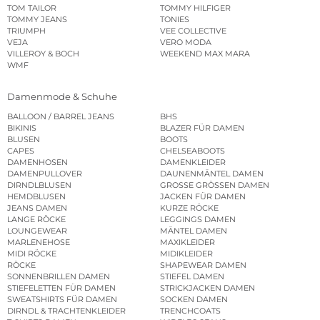
TOM TAILOR
TOMMY HILFIGER
TOMMY JEANS
TONIES
TRIUMPH
VEE COLLECTIVE
VEJA
VERO MODA
VILLEROY & BOCH
WEEKEND MAX MARA
WMF
Damenmode & Schuhe
BALLOON / BARREL JEANS
BHS
BIKINIS
BLAZER FÜR DAMEN
BLUSEN
BOOTS
CAPES
CHELSEABOOTS
DAMENHOSEN
DAMENKLEIDER
DAMENPULLOVER
DAUNENMÄNTEL DAMEN
DIRNDLBLUSEN
GROSSE GRÖSSEN DAMEN
HEMDBLUSEN
JACKEN FÜR DAMEN
JEANS DAMEN
KURZE RÖCKE
LANGE RÖCKE
LEGGINGS DAMEN
LOUNGEWEAR
MÄNTEL DAMEN
MARLENEHOSE
MAXIKLEIDER
MIDI RÖCKE
MIDIKLEIDER
RÖCKE
SHAPEWEAR DAMEN
SONNENBRILLEN DAMEN
STIEFEL DAMEN
STIEFELETTEN FÜR DAMEN
STRICKJACKEN DAMEN
SWEATSHIRTS FÜR DAMEN
SOCKEN DAMEN
DIRNDL & TRACHTENKLEIDER
TRENCHCOATS