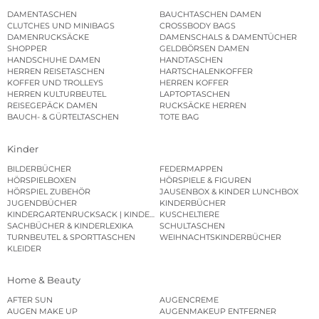
DAMENTASCHEN
BAUCHTASCHEN DAMEN
CLUTCHES UND MINIBAGS
CROSSBODY BAGS
DAMENRUCKSÄCKE
DAMENSCHALS & DAMENTÜCHER
SHOPPER
GELDBÖRSEN DAMEN
HANDSCHUHE DAMEN
HANDTASCHEN
HERREN REISETASCHEN
HARTSCHALENKOFFER
KOFFER UND TROLLEYS
HERREN KOFFER
HERREN KULTURBEUTEL
LAPTOPTASCHEN
REISEGEPÄCK DAMEN
RUCKSÄCKE HERREN
BAUCH- & GÜRTELTASCHEN
TOTE BAG
Kinder
BILDERBÜCHER
FEDERMAPPEN
HÖRSPIELBOXEN
HÖRSPIELE & FIGUREN
HÖRSPIEL ZUBEHÖR
JAUSENBOX & KINDER LUNCHBOX
JUGENDBÜCHER
KINDERBÜCHER
KINDERGARTENRUCKSACK | KINDERGARTENBEUTEL
KUSCHELTIERE
SACHBÜCHER & KINDERLEXIKA
SCHULTASCHEN
TURNBEUTEL & SPORTTASCHEN
WEIHNACHTSKINDERBÜCHER
KLEIDER
Home & Beauty
AFTER SUN
AUGENCREME
AUGEN MAKE UP
AUGENMAKEUP ENTFERNER