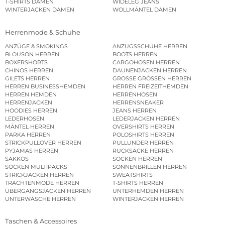
T-SHIRTS DAMEN
WIDELEG JEANS
WINTERJACKEN DAMEN
WOLLMÄNTEL DAMEN
Herrenmode & Schuhe
ANZÜGE & SMOKINGS
ANZUGSSCHUHE HERREN
BLOUSON HERREN
BOOTS HERREN
BOXERSHORTS
CARGOHOSEN HERREN
CHINOS HERREN
DAUNENJACKEN HERREN
GILETS HERREN
GROSSE GRÖSSEN HERREN
HERREN BUSINESSHEMDEN
HERREN FREIZEITHEMDEN
HERREN HEMDEN
HERRENHOSEN
HERRENJACKEN
HERRENSNEAKER
HOODIES HERREN
JEANS HERREN
LEDERHOSEN
LEDERJACKEN HERREN
MÄNTEL HERREN
OVERSHIRTS HERREN
PARKA HERREN
POLOSHIRTS HERREN
STRICKPULLOVER HERREN
PULLUNDER HERREN
PYJAMAS HERREN
RUCKSÄCKE HERREN
SAKKOS
SOCKEN HERREN
SOCKEN MULTIPACKS
SONNENBRILLEN HERREN
STRICKJACKEN HERREN
SWEATSHIRTS
TRACHTENMODE HERREN
T-SHIRTS HERREN
ÜBERGANGSJACKEN HERREN
UNTERHEMDEN HERREN
UNTERWÄSCHE HERREN
WINTERJACKEN HERREN
Taschen & Accessoires