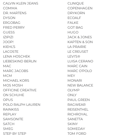
CALVIN KLEIN JEANS
CLINIQUE
COMMA
COPENHAGEN
DR. MARTENS
DRYKORN
DYSON
ECOALF
ERGOBAG
FALKE
FRED PERRY
GOT BAG
GUESS
HUGO
IZIPIZI
JACK & JONES
JOOP!
KAPTEN & SON
KIEHL’S
LA PRAIRIE
LACOSTE
LE CREUSET
LENA HOSCHEK
LEVI’S®
LIEBESKIND BERLIN
LUISA CERANO
MAC
MARC CAIN
MARC JACOBS
MARC O’POLO
MCM
MEY
MICHAEL KORS
MONARI
MOS MOSH
NEW BALANCE
OFFICINE CREATIVE
OLYMP
ON SCHUHE
ONLY
OPUS
PAUL GREEN
POLO RALPH LAUREN
RAGWEAR
RAINKISS
REISENTHEL
REPLAY
RICHROYAL
SAMSONITE
SANETTA
SATCH
SKINY
SMEG
SOMEDAY
STEP BY STEP
TOM FORD