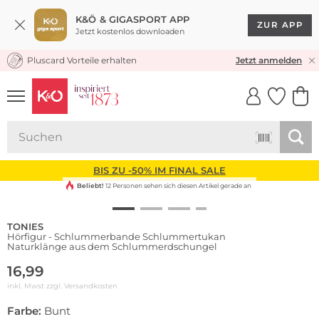
K&Ö & GIGASPORT APP
ZUR APP
Jetzt kostenlos downloaden
Pluscard Vorteile erhalten
KOSTENLOSER VERSAND* & RÜCKVERSAND
Jetzt anmelden
UNSERE APP
CLICK &
CLICK &
COLLECT
RESERVE
BIS ZU -50% IM FINAL SALE
Beliebt!
12 Personen sehen sich diesen Artikel gerade an
TONIES
Hörfigur - Schlummerbande Schlummertukan
Naturklänge aus dem Schlummerdschungel
16,99
inkl. Mwst zzgl.
Versandkosten
Farbe:
Bunt