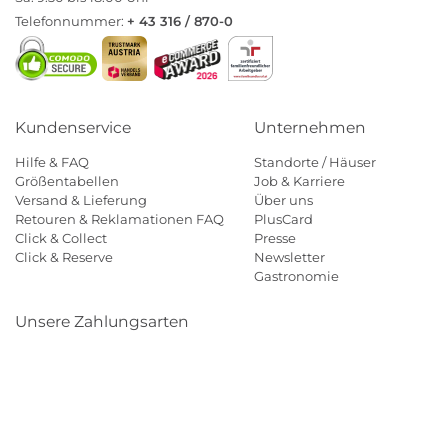
Telefonnummer:
+ 43 316 / 870-0
Kundenservice
Unternehmen
Hilfe & FAQ
Standorte / Häuser
Größentabellen
Job & Karriere
Versand & Lieferung
Über uns
Retouren & Reklamationen FAQ
PlusCard
Click & Collect
Presse
Click & Reserve
Newsletter
Gastronomie
Unsere Zahlungsarten
Klarna
Paypal
Mastercard
Visa
Diners
Eps
Shop
Applepay
Amazon