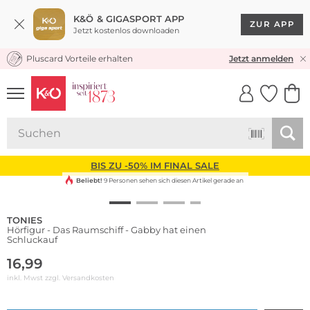
K&Ö & GIGASPORT APP
ZUR APP
Jetzt kostenlos downloaden
Pluscard Vorteile erhalten
KOSTENLOSER VERSAND* & RÜCKVERSAND
Jetzt anmelden
UNSERE APP
CLICK &
CLICK &
COLLECT
RESERVE
BIS ZU -50% IM FINAL SALE
Beliebt!
9 Personen sehen sich diesen Artikel gerade an
TONIES
Hörfigur - Das Raumschiff - Gabby hat einen
Schluckauf
16,99
inkl. Mwst zzgl.
Versandkosten