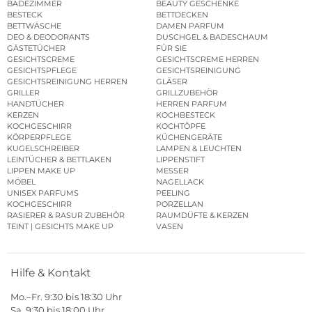
BADEZIMMER
BEAUTY GESCHENKE
BESTECK
BETTDECKEN
BETTWÄSCHE
DAMEN PARFUM
DEO & DEODORANTS
DUSCHGEL & BADESCHAUM
GÄSTETÜCHER
FÜR SIE
GESICHTSCREME
GESICHTSCREME HERREN
GESICHTSPFLEGE
GESICHTSREINIGUNG
GESICHTSREINIGUNG HERREN
GLÄSER
GRILLER
GRILLZUBEHÖR
HANDTÜCHER
HERREN PARFUM
KERZEN
KOCHBESTECK
KOCHGESCHIRR
KOCHTÖPFE
KÖRPERPFLEGE
KÜCHENGERÄTE
KUGELSCHREIBER
LAMPEN & LEUCHTEN
LEINTÜCHER & BETTLAKEN
LIPPENSTIFT
LIPPEN MAKE UP
MESSER
MÖBEL
NAGELLACK
UNISEX PARFUMS
PEELING
KOCHGESCHIRR
PORZELLAN
RASIERER & RASUR ZUBEHÖR
RAUMDÜFTE & KERZEN
TEINT | GESICHTS MAKE UP
VASEN
Hilfe & Kontakt
Mo.–Fr. 9:30 bis 18:30 Uhr
Sa. 9:30 bis 18:00 Uhr