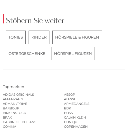
Stöbern Sie weiter
TONIES
KINDER
HÖRSPIELE & FIGUREN
OSTERGESCHENKE
HÖRSPIEL FIGUREN
Topmarken
ADIDAS ORIGINALS
AESOP
AFFENZAHN
ALESSI
ARMANI/PRIVÉ
ARMEDANGELS
BARBOUR
BDK
BIRKENSTOCK
BOSS
BRAX
CALVIN KLEIN
CALVIN KLEIN JEANS
CLINIQUE
COMMA
COPENHAGEN