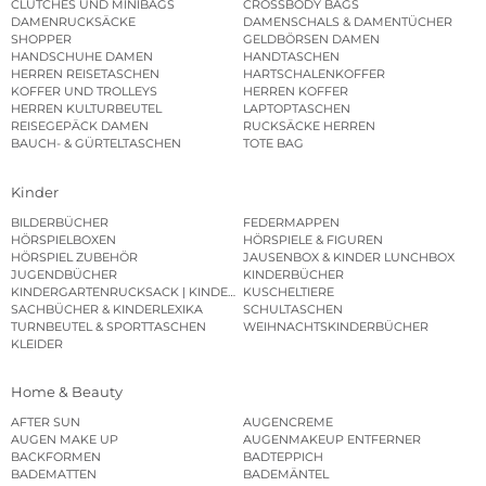
CLUTCHES UND MINIBAGS
CROSSBODY BAGS
DAMENRUCKSÄCKE
DAMENSCHALS & DAMENTÜCHER
SHOPPER
GELDBÖRSEN DAMEN
HANDSCHUHE DAMEN
HANDTASCHEN
HERREN REISETASCHEN
HARTSCHALENKOFFER
KOFFER UND TROLLEYS
HERREN KOFFER
HERREN KULTURBEUTEL
LAPTOPTASCHEN
REISEGEPÄCK DAMEN
RUCKSÄCKE HERREN
BAUCH- & GÜRTELTASCHEN
TOTE BAG
Kinder
BILDERBÜCHER
FEDERMAPPEN
HÖRSPIELBOXEN
HÖRSPIELE & FIGUREN
HÖRSPIEL ZUBEHÖR
JAUSENBOX & KINDER LUNCHBOX
JUGENDBÜCHER
KINDERBÜCHER
KINDERGARTENRUCKSACK | KINDERGARTENBEUTEL
KUSCHELTIERE
SACHBÜCHER & KINDERLEXIKA
SCHULTASCHEN
TURNBEUTEL & SPORTTASCHEN
WEIHNACHTSKINDERBÜCHER
KLEIDER
Home & Beauty
AFTER SUN
AUGENCREME
AUGEN MAKE UP
AUGENMAKEUP ENTFERNER
BACKFORMEN
BADTEPPICH
BADEMATTEN
BADEMÄNTEL