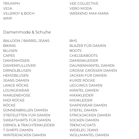
TRIUMPH
VEE COLLECTIVE
VEJA
VERO MODA
VILLEROY & BOCH
WEEKEND MAX MARA
WMF
Damenmode & Schuhe
BALLOON / BARREL JEANS
BHS
BIKINIS
BLAZER FÜR DAMEN
BLUSEN
BOOTS
CAPES
CHELSEABOOTS
DAMENHOSEN
DAMENKLEIDER
DAMENPULLOVER
DAUNENMÄNTEL DAMEN
DIRNDLBLUSEN
GROSSE GRÖSSEN DAMEN
HEMDBLUSEN
JACKEN FÜR DAMEN
JEANS DAMEN
KURZE RÖCKE
LANGE RÖCKE
LEGGINGS DAMEN
LOUNGEWEAR
MÄNTEL DAMEN
MARLENEHOSE
MAXIKLEIDER
MIDI RÖCKE
MIDIKLEIDER
RÖCKE
SHAPEWEAR DAMEN
SONNENBRILLEN DAMEN
STIEFEL DAMEN
STIEFELETTEN FÜR DAMEN
STRICKJACKEN DAMEN
SWEATSHIRTS FÜR DAMEN
SOCKEN DAMEN
DIRNDL & TRACHTENKLEIDER
TRENCHCOATS
T-SHIRTS DAMEN
WIDELEG JEANS
WINTERJACKEN DAMEN
WOLLMÄNTEL DAMEN