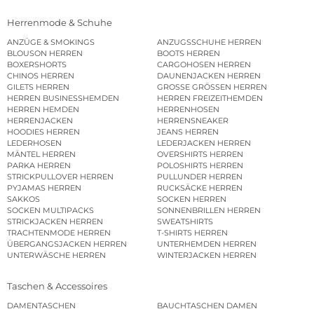
Herrenmode & Schuhe
ANZÜGE & SMOKINGS
ANZUGSSCHUHE HERREN
BLOUSON HERREN
BOOTS HERREN
BOXERSHORTS
CARGOHOSEN HERREN
CHINOS HERREN
DAUNENJACKEN HERREN
GILETS HERREN
GROSSE GRÖSSEN HERREN
HERREN BUSINESSHEMDEN
HERREN FREIZEITHEMDEN
HERREN HEMDEN
HERRENHOSEN
HERRENJACKEN
HERRENSNEAKER
HOODIES HERREN
JEANS HERREN
LEDERHOSEN
LEDERJACKEN HERREN
MÄNTEL HERREN
OVERSHIRTS HERREN
PARKA HERREN
POLOSHIRTS HERREN
STRICKPULLOVER HERREN
PULLUNDER HERREN
PYJAMAS HERREN
RUCKSÄCKE HERREN
SAKKOS
SOCKEN HERREN
SOCKEN MULTIPACKS
SONNENBRILLEN HERREN
STRICKJACKEN HERREN
SWEATSHIRTS
TRACHTENMODE HERREN
T-SHIRTS HERREN
ÜBERGANGSJACKEN HERREN
UNTERHEMDEN HERREN
UNTERWÄSCHE HERREN
WINTERJACKEN HERREN
Taschen & Accessoires
DAMENTASCHEN
BAUCHTASCHEN DAMEN