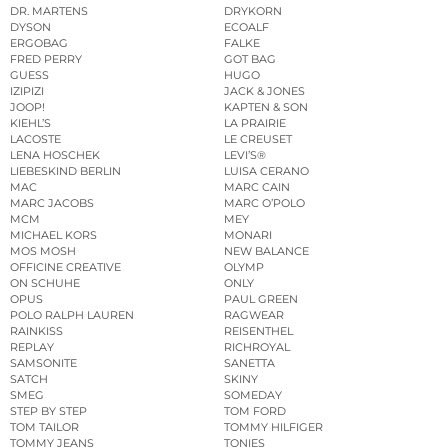
DR. MARTENS
DRYKORN
DYSON
ECOALF
ERGOBAG
FALKE
FRED PERRY
GOT BAG
GUESS
HUGO
IZIPIZI
JACK & JONES
JOOP!
KAPTEN & SON
KIEHL’S
LA PRAIRIE
LACOSTE
LE CREUSET
LENA HOSCHEK
LEVI’S®
LIEBESKIND BERLIN
LUISA CERANO
MAC
MARC CAIN
MARC JACOBS
MARC O’POLO
MCM
MEY
MICHAEL KORS
MONARI
MOS MOSH
NEW BALANCE
OFFICINE CREATIVE
OLYMP
ON SCHUHE
ONLY
OPUS
PAUL GREEN
POLO RALPH LAUREN
RAGWEAR
RAINKISS
REISENTHEL
REPLAY
RICHROYAL
SAMSONITE
SANETTA
SATCH
SKINY
SMEG
SOMEDAY
STEP BY STEP
TOM FORD
TOM TAILOR
TOMMY HILFIGER
TOMMY JEANS
TONIES