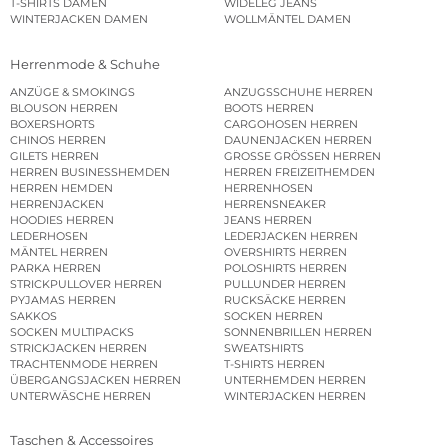
T-SHIRTS DAMEN
WIDELEG JEANS
WINTERJACKEN DAMEN
WOLLMÄNTEL DAMEN
Herrenmode & Schuhe
ANZÜGE & SMOKINGS
ANZUGSSCHUHE HERREN
BLOUSON HERREN
BOOTS HERREN
BOXERSHORTS
CARGOHOSEN HERREN
CHINOS HERREN
DAUNENJACKEN HERREN
GILETS HERREN
GROSSE GRÖSSEN HERREN
HERREN BUSINESSHEMDEN
HERREN FREIZEITHEMDEN
HERREN HEMDEN
HERRENHOSEN
HERRENJACKEN
HERRENSNEAKER
HOODIES HERREN
JEANS HERREN
LEDERHOSEN
LEDERJACKEN HERREN
MÄNTEL HERREN
OVERSHIRTS HERREN
PARKA HERREN
POLOSHIRTS HERREN
STRICKPULLOVER HERREN
PULLUNDER HERREN
PYJAMAS HERREN
RUCKSÄCKE HERREN
SAKKOS
SOCKEN HERREN
SOCKEN MULTIPACKS
SONNENBRILLEN HERREN
STRICKJACKEN HERREN
SWEATSHIRTS
TRACHTENMODE HERREN
T-SHIRTS HERREN
ÜBERGANGSJACKEN HERREN
UNTERHEMDEN HERREN
UNTERWÄSCHE HERREN
WINTERJACKEN HERREN
Taschen & Accessoires