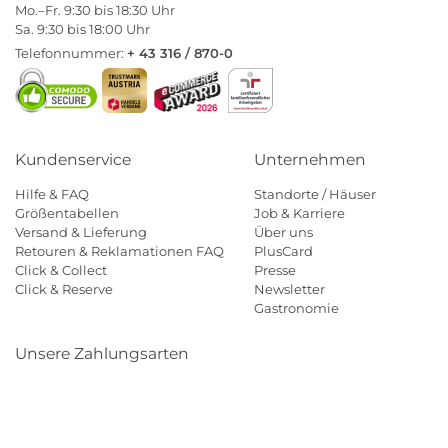
Mo.–Fr. 9:30 bis 18:30 Uhr
Sa. 9:30 bis 18:00 Uhr
Telefonnummer:
+ 43 316 / 870-0
Kundenservice
Unternehmen
Hilfe & FAQ
Standorte / Häuser
Größentabellen
Job & Karriere
Versand & Lieferung
Über uns
Retouren & Reklamationen FAQ
PlusCard
Click & Collect
Presse
Click & Reserve
Newsletter
Gastronomie
Unsere Zahlungsarten
Klarna
Paypal
Mastercard
Visa
Diners
Eps
Shop
Applepay
Amazon