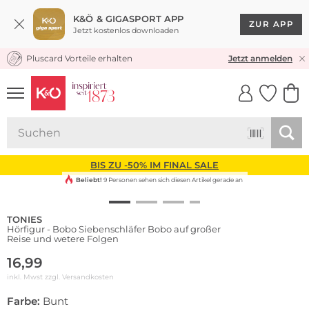
K&Ö & GIGASPORT APP
ZUR APP
Jetzt kostenlos downloaden
Pluscard Vorteile erhalten
KOSTENLOSER VERSAND* & RÜCKVERSAND
Jetzt anmelden
UNSERE APP
CLICK &
CLICK &
COLLECT
RESERVE
BIS ZU -50% IM FINAL SALE
Beliebt!
9 Personen sehen sich diesen Artikel gerade an
TONIES
Hörfigur - Bobo Siebenschläfer Bobo auf großer
Reise und wetere Folgen
16,99
inkl. Mwst zzgl.
Versandkosten
Farbe:
Bunt