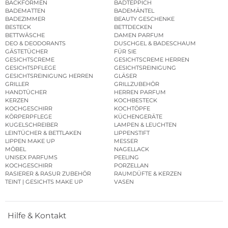
BACKFORMEN
BADTEPPICH
BADEMATTEN
BADEMÄNTEL
BADEZIMMER
BEAUTY GESCHENKE
BESTECK
BETTDECKEN
BETTWÄSCHE
DAMEN PARFUM
DEO & DEODORANTS
DUSCHGEL & BADESCHAUM
GÄSTETÜCHER
FÜR SIE
GESICHTSCREME
GESICHTSCREME HERREN
GESICHTSPFLEGE
GESICHTSREINIGUNG
GESICHTSREINIGUNG HERREN
GLÄSER
GRILLER
GRILLZUBEHÖR
HANDTÜCHER
HERREN PARFUM
KERZEN
KOCHBESTECK
KOCHGESCHIRR
KOCHTÖPFE
KÖRPERPFLEGE
KÜCHENGERÄTE
KUGELSCHREIBER
LAMPEN & LEUCHTEN
LEINTÜCHER & BETTLAKEN
LIPPENSTIFT
LIPPEN MAKE UP
MESSER
MÖBEL
NAGELLACK
UNISEX PARFUMS
PEELING
KOCHGESCHIRR
PORZELLAN
RASIERER & RASUR ZUBEHÖR
RAUMDÜFTE & KERZEN
TEINT | GESICHTS MAKE UP
VASEN
Hilfe & Kontakt