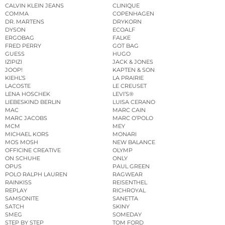
CALVIN KLEIN JEANS
CLINIQUE
COMMA
COPENHAGEN
DR. MARTENS
DRYKORN
DYSON
ECOALF
ERGOBAG
FALKE
FRED PERRY
GOT BAG
GUESS
HUGO
IZIPIZI
JACK & JONES
JOOP!
KAPTEN & SON
KIEHL’S
LA PRAIRIE
LACOSTE
LE CREUSET
LENA HOSCHEK
LEVI’S®
LIEBESKIND BERLIN
LUISA CERANO
MAC
MARC CAIN
MARC JACOBS
MARC O’POLO
MCM
MEY
MICHAEL KORS
MONARI
MOS MOSH
NEW BALANCE
OFFICINE CREATIVE
OLYMP
ON SCHUHE
ONLY
OPUS
PAUL GREEN
POLO RALPH LAUREN
RAGWEAR
RAINKISS
REISENTHEL
REPLAY
RICHROYAL
SAMSONITE
SANETTA
SATCH
SKINY
SMEG
SOMEDAY
STEP BY STEP
TOM FORD