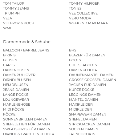
TOM TAILOR
TOMMY HILFIGER
TOMMY JEANS
TONIES
TRIUMPH
VEE COLLECTIVE
VEJA
VERO MODA
VILLEROY & BOCH
WEEKEND MAX MARA
WMF
Damenmode & Schuhe
BALLOON / BARREL JEANS
BHS
BIKINIS
BLAZER FÜR DAMEN
BLUSEN
BOOTS
CAPES
CHELSEABOOTS
DAMENHOSEN
DAMENKLEIDER
DAMENPULLOVER
DAUNENMÄNTEL DAMEN
DIRNDLBLUSEN
GROSSE GRÖSSEN DAMEN
HEMDBLUSEN
JACKEN FÜR DAMEN
JEANS DAMEN
KURZE RÖCKE
LANGE RÖCKE
LEGGINGS DAMEN
LOUNGEWEAR
MÄNTEL DAMEN
MARLENEHOSE
MAXIKLEIDER
MIDI RÖCKE
MIDIKLEIDER
RÖCKE
SHAPEWEAR DAMEN
SONNENBRILLEN DAMEN
STIEFEL DAMEN
STIEFELETTEN FÜR DAMEN
STRICKJACKEN DAMEN
SWEATSHIRTS FÜR DAMEN
SOCKEN DAMEN
DIRNDL & TRACHTENKLEIDER
TRENCHCOATS