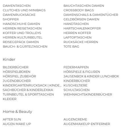
DAMENTASCHEN
BAUCHTASCHEN DAMEN
CLUTCHES UND MINIBAGS
CROSSBODY BAGS
DAMENRUCKSÄCKE
DAMENSCHALS & DAMENTÜCHER
SHOPPER
GELDBÖRSEN DAMEN
HANDSCHUHE DAMEN
HANDTASCHEN
HERREN REISETASCHEN
HARTSCHALENKOFFER
KOFFER UND TROLLEYS
HERREN KOFFER
HERREN KULTURBEUTEL
LAPTOPTASCHEN
REISEGEPÄCK DAMEN
RUCKSÄCKE HERREN
BAUCH- & GÜRTELTASCHEN
TOTE BAG
Kinder
BILDERBÜCHER
FEDERMAPPEN
HÖRSPIELBOXEN
HÖRSPIELE & FIGUREN
HÖRSPIEL ZUBEHÖR
JAUSENBOX & KINDER LUNCHBOX
JUGENDBÜCHER
KINDERBÜCHER
KINDERGARTENRUCKSACK | KINDERGARTENBEUTEL
KUSCHELTIERE
SACHBÜCHER & KINDERLEXIKA
SCHULTASCHEN
TURNBEUTEL & SPORTTASCHEN
WEIHNACHTSKINDERBÜCHER
KLEIDER
Home & Beauty
AFTER SUN
AUGENCREME
AUGEN MAKE UP
AUGENMAKEUP ENTFERNER