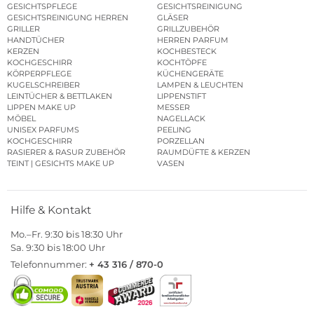
GESICHTSPFLEGE
GESICHTSREINIGUNG
GESICHTSREINIGUNG HERREN
GLÄSER
GRILLER
GRILLZUBEHÖR
HANDTÜCHER
HERREN PARFUM
KERZEN
KOCHBESTECK
KOCHGESCHIRR
KOCHTÖPFE
KÖRPERPFLEGE
KÜCHENGERÄTE
KUGELSCHREIBER
LAMPEN & LEUCHTEN
LEINTÜCHER & BETTLAKEN
LIPPENSTIFT
LIPPEN MAKE UP
MESSER
MÖBEL
NAGELLACK
UNISEX PARFUMS
PEELING
KOCHGESCHIRR
PORZELLAN
RASIERER & RASUR ZUBEHÖR
RAUMDÜFTE & KERZEN
TEINT | GESICHTS MAKE UP
VASEN
Hilfe & Kontakt
Mo.–Fr. 9:30 bis 18:30 Uhr
Sa. 9:30 bis 18:00 Uhr
Telefonnummer:
+ 43 316 / 870-0