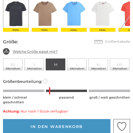
DEAL
DEAL
DEAL
DEAL
DE
Größe:
Größentabelle
Welche Größe passt mir?
XS
S
M
L
XL
XXL
Alternativen
Alternativen
Alternativen
Alternativen
Alternativen
Größenbeurteilung:
?
klein / schmal
passend
groß / weit geschnitten
geschnitten
Achtung:
Nur noch 1 Stück verfügbar!
IN DEN WARENKORB