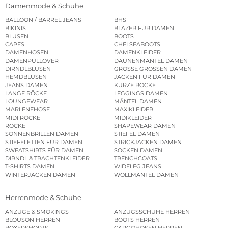
Damenmode & Schuhe
BALLOON / BARREL JEANS
BHS
BIKINIS
BLAZER FÜR DAMEN
BLUSEN
BOOTS
CAPES
CHELSEABOOTS
DAMENHOSEN
DAMENKLEIDER
DAMENPULLOVER
DAUNENMÄNTEL DAMEN
DIRNDLBLUSEN
GROSSE GRÖSSEN DAMEN
HEMDBLUSEN
JACKEN FÜR DAMEN
JEANS DAMEN
KURZE RÖCKE
LANGE RÖCKE
LEGGINGS DAMEN
LOUNGEWEAR
MÄNTEL DAMEN
MARLENEHOSE
MAXIKLEIDER
MIDI RÖCKE
MIDIKLEIDER
RÖCKE
SHAPEWEAR DAMEN
SONNENBRILLEN DAMEN
STIEFEL DAMEN
STIEFELETTEN FÜR DAMEN
STRICKJACKEN DAMEN
SWEATSHIRTS FÜR DAMEN
SOCKEN DAMEN
DIRNDL & TRACHTENKLEIDER
TRENCHCOATS
T-SHIRTS DAMEN
WIDELEG JEANS
WINTERJACKEN DAMEN
WOLLMÄNTEL DAMEN
Herrenmode & Schuhe
ANZÜGE & SMOKINGS
ANZUGSSCHUHE HERREN
BLOUSON HERREN
BOOTS HERREN
BOXERSHORTS
CARGOHOSEN HERREN