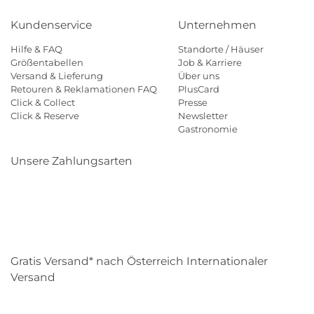
Kundenservice
Unternehmen
Hilfe & FAQ
Standorte / Häuser
Größentabellen
Job & Karriere
Versand & Lieferung
Über uns
Retouren & Reklamationen FAQ
PlusCard
Click & Collect
Presse
Click & Reserve
Newsletter
Gastronomie
Unsere Zahlungsarten
Klarna
Paypal
Mastercard
Visa
Diners
Eps
Shop
Applepay
Amazon
Gratis Versand* nach Österreich Internationaler
Versand