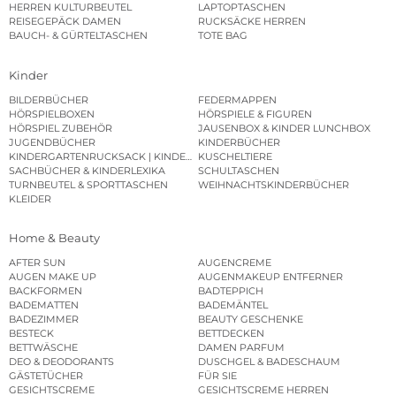
HERREN KULTURBEUTEL
LAPTOPTASCHEN
REISEGEPÄCK DAMEN
RUCKSÄCKE HERREN
BAUCH- & GÜRTELTASCHEN
TOTE BAG
Kinder
BILDERBÜCHER
FEDERMAPPEN
HÖRSPIELBOXEN
HÖRSPIELE & FIGUREN
HÖRSPIEL ZUBEHÖR
JAUSENBOX & KINDER LUNCHBOX
JUGENDBÜCHER
KINDERBÜCHER
KINDERGARTENRUCKSACK | KINDERGARTENBEUTEL
KUSCHELTIERE
SACHBÜCHER & KINDERLEXIKA
SCHULTASCHEN
TURNBEUTEL & SPORTTASCHEN
WEIHNACHTSKINDERBÜCHER
KLEIDER
Home & Beauty
AFTER SUN
AUGENCREME
AUGEN MAKE UP
AUGENMAKEUP ENTFERNER
BACKFORMEN
BADTEPPICH
BADEMATTEN
BADEMÄNTEL
BADEZIMMER
BEAUTY GESCHENKE
BESTECK
BETTDECKEN
BETTWÄSCHE
DAMEN PARFUM
DEO & DEODORANTS
DUSCHGEL & BADESCHAUM
GÄSTETÜCHER
FÜR SIE
GESICHTSCREME
GESICHTSCREME HERREN