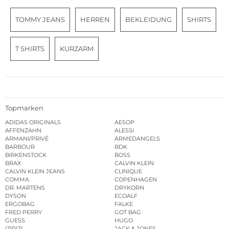
TOMMY JEANS
HERREN
BEKLEIDUNG
SHIRTS
T SHIRTS
KURZARM
Topmarken
ADIDAS ORIGINALS
AESOP
AFFENZAHN
ALESSI
ARMANI/PRIVÉ
ARMEDANGELS
BARBOUR
BDK
BIRKENSTOCK
BOSS
BRAX
CALVIN KLEIN
CALVIN KLEIN JEANS
CLINIQUE
COMMA
COPENHAGEN
DR. MARTENS
DRYKORN
DYSON
ECOALF
ERGOBAG
FALKE
FRED PERRY
GOT BAG
GUESS
HUGO
IZIPIZI
JACK & JONES