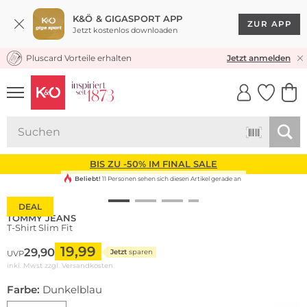
K&Ö & GIGASPORT APP
ZUR APP
Jetzt kostenlos downloaden
Pluscard Vorteile erhalten
KOSTENLOSER VERSAND* & RÜCKVERSAND
Jetzt anmelden
UNSERE APP
CLICK &
CLICK &
COLLECT
RESERVE
BIS ZU -50% IM FINAL SALE
Beliebt!
11 Personen sehen sich diesen Artikel gerade an
DEAL
TOMMY JEANS
T-Shirt Slim Fit
19,99
29,90
Jetzt
sparen
UVP
inkl. Mwst zzgl.
Versandkosten
Farbe:
Dunkelblau