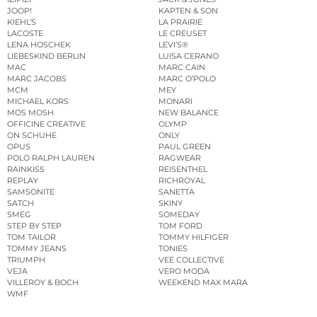
JOOP!
KAPTEN & SON
KIEHL’S
LA PRAIRIE
LACOSTE
LE CREUSET
LENA HOSCHEK
LEVI’S®
LIEBESKIND BERLIN
LUISA CERANO
MAC
MARC CAIN
MARC JACOBS
MARC O’POLO
MCM
MEY
MICHAEL KORS
MONARI
MOS MOSH
NEW BALANCE
OFFICINE CREATIVE
OLYMP
ON SCHUHE
ONLY
OPUS
PAUL GREEN
POLO RALPH LAUREN
RAGWEAR
RAINKISS
REISENTHEL
REPLAY
RICHROYAL
SAMSONITE
SANETTA
SATCH
SKINY
SMEG
SOMEDAY
STEP BY STEP
TOM FORD
TOM TAILOR
TOMMY HILFIGER
TOMMY JEANS
TONIES
TRIUMPH
VEE COLLECTIVE
VEJA
VERO MODA
VILLEROY & BOCH
WEEKEND MAX MARA
WMF