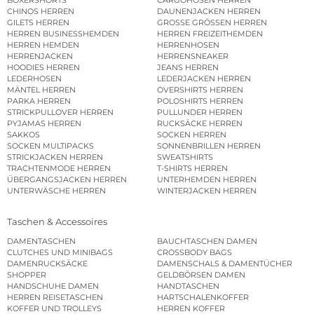
CHINOS HERREN
DAUNENJACKEN HERREN
GILETS HERREN
GROSSE GRÖSSEN HERREN
HERREN BUSINESSHEMDEN
HERREN FREIZEITHEMDEN
HERREN HEMDEN
HERRENHOSEN
HERRENJACKEN
HERRENSNEAKER
HOODIES HERREN
JEANS HERREN
LEDERHOSEN
LEDERJACKEN HERREN
MÄNTEL HERREN
OVERSHIRTS HERREN
PARKA HERREN
POLOSHIRTS HERREN
STRICKPULLOVER HERREN
PULLUNDER HERREN
PYJAMAS HERREN
RUCKSÄCKE HERREN
SAKKOS
SOCKEN HERREN
SOCKEN MULTIPACKS
SONNENBRILLEN HERREN
STRICKJACKEN HERREN
SWEATSHIRTS
TRACHTENMODE HERREN
T-SHIRTS HERREN
ÜBERGANGSJACKEN HERREN
UNTERHEMDEN HERREN
UNTERWÄSCHE HERREN
WINTERJACKEN HERREN
Taschen & Accessoires
DAMENTASCHEN
BAUCHTASCHEN DAMEN
CLUTCHES UND MINIBAGS
CROSSBODY BAGS
DAMENRUCKSÄCKE
DAMENSCHALS & DAMENTÜCHER
SHOPPER
GELDBÖRSEN DAMEN
HANDSCHUHE DAMEN
HANDTASCHEN
HERREN REISETASCHEN
HARTSCHALENKOFFER
KOFFER UND TROLLEYS
HERREN KOFFER