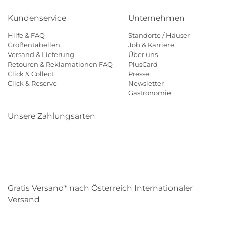
Kundenservice
Unternehmen
Hilfe & FAQ
Standorte / Häuser
Größentabellen
Job & Karriere
Versand & Lieferung
Über uns
Retouren & Reklamationen FAQ
PlusCard
Click & Collect
Presse
Click & Reserve
Newsletter
Gastronomie
Unsere Zahlungsarten
Klarna
Paypal
Mastercard
Visa
Diners
Eps
Shop
Applepay
Amazon
Gratis Versand* nach Österreich Internationaler
Versand