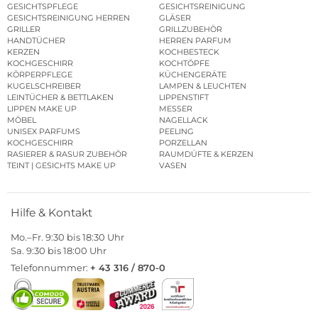
GESICHTSPFLEGE
GESICHTSREINIGUNG
GESICHTSREINIGUNG HERREN
GLÄSER
GRILLER
GRILLZUBEHÖR
HANDTÜCHER
HERREN PARFUM
KERZEN
KOCHBESTECK
KOCHGESCHIRR
KOCHTÖPFE
KÖRPERPFLEGE
KÜCHENGERÄTE
KUGELSCHREIBER
LAMPEN & LEUCHTEN
LEINTÜCHER & BETTLAKEN
LIPPENSTIFT
LIPPEN MAKE UP
MESSER
MÖBEL
NAGELLACK
UNISEX PARFUMS
PEELING
KOCHGESCHIRR
PORZELLAN
RASIERER & RASUR ZUBEHÖR
RAUMDÜFTE & KERZEN
TEINT | GESICHTS MAKE UP
VASEN
Hilfe & Kontakt
Mo.–Fr. 9:30 bis 18:30 Uhr
Sa. 9:30 bis 18:00 Uhr
Telefonnummer:
+ 43 316 / 870-0