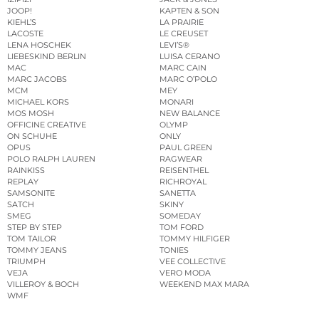
JOOP!
KAPTEN & SON
KIEHL’S
LA PRAIRIE
LACOSTE
LE CREUSET
LENA HOSCHEK
LEVI’S®
LIEBESKIND BERLIN
LUISA CERANO
MAC
MARC CAIN
MARC JACOBS
MARC O’POLO
MCM
MEY
MICHAEL KORS
MONARI
MOS MOSH
NEW BALANCE
OFFICINE CREATIVE
OLYMP
ON SCHUHE
ONLY
OPUS
PAUL GREEN
POLO RALPH LAUREN
RAGWEAR
RAINKISS
REISENTHEL
REPLAY
RICHROYAL
SAMSONITE
SANETTA
SATCH
SKINY
SMEG
SOMEDAY
STEP BY STEP
TOM FORD
TOM TAILOR
TOMMY HILFIGER
TOMMY JEANS
TONIES
TRIUMPH
VEE COLLECTIVE
VEJA
VERO MODA
VILLEROY & BOCH
WEEKEND MAX MARA
WMF