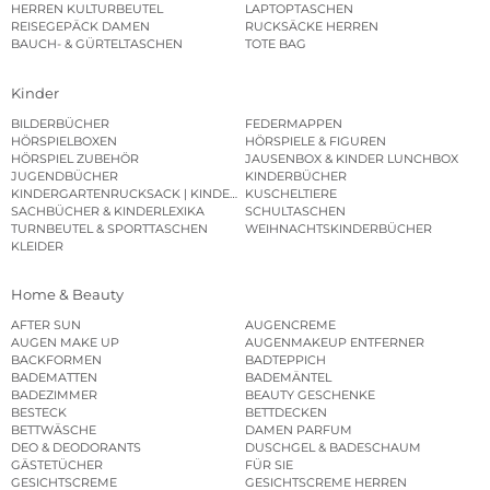
HERREN KULTURBEUTEL
LAPTOPTASCHEN
REISEGEPÄCK DAMEN
RUCKSÄCKE HERREN
BAUCH- & GÜRTELTASCHEN
TOTE BAG
Kinder
BILDERBÜCHER
FEDERMAPPEN
HÖRSPIELBOXEN
HÖRSPIELE & FIGUREN
HÖRSPIEL ZUBEHÖR
JAUSENBOX & KINDER LUNCHBOX
JUGENDBÜCHER
KINDERBÜCHER
KINDERGARTENRUCKSACK | KINDERGARTENBEUTEL
KUSCHELTIERE
SACHBÜCHER & KINDERLEXIKA
SCHULTASCHEN
TURNBEUTEL & SPORTTASCHEN
WEIHNACHTSKINDERBÜCHER
KLEIDER
Home & Beauty
AFTER SUN
AUGENCREME
AUGEN MAKE UP
AUGENMAKEUP ENTFERNER
BACKFORMEN
BADTEPPICH
BADEMATTEN
BADEMÄNTEL
BADEZIMMER
BEAUTY GESCHENKE
BESTECK
BETTDECKEN
BETTWÄSCHE
DAMEN PARFUM
DEO & DEODORANTS
DUSCHGEL & BADESCHAUM
GÄSTETÜCHER
FÜR SIE
GESICHTSCREME
GESICHTSCREME HERREN