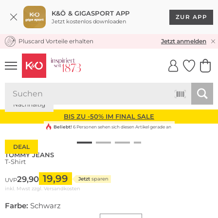
K&Ö & GIGASPORT APP
ZUR APP
Jetzt kostenlos downloaden
Pluscard Vorteile erhalten
KOSTENLOSER VERSAND* & RÜCKVERSAND
Jetzt anmelden
UNSERE APP
CLICK &
CLICK &
COLLECT
RESERVE
Nachhaltig
BIS ZU -50% IM FINAL SALE
Beliebt!
6 Personen sehen sich diesen Artikel gerade an
DEAL
TOMMY JEANS
T-Shirt
19,99
29,90
Jetzt
sparen
UVP
inkl. Mwst zzgl.
Versandkosten
Farbe:
Schwarz