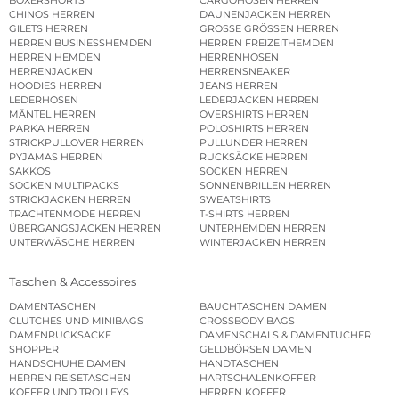
CHINOS HERREN
DAUNENJACKEN HERREN
GILETS HERREN
GROSSE GRÖSSEN HERREN
HERREN BUSINESSHEMDEN
HERREN FREIZEITHEMDEN
HERREN HEMDEN
HERRENHOSEN
HERRENJACKEN
HERRENSNEAKER
HOODIES HERREN
JEANS HERREN
LEDERHOSEN
LEDERJACKEN HERREN
MÄNTEL HERREN
OVERSHIRTS HERREN
PARKA HERREN
POLOSHIRTS HERREN
STRICKPULLOVER HERREN
PULLUNDER HERREN
PYJAMAS HERREN
RUCKSÄCKE HERREN
SAKKOS
SOCKEN HERREN
SOCKEN MULTIPACKS
SONNENBRILLEN HERREN
STRICKJACKEN HERREN
SWEATSHIRTS
TRACHTENMODE HERREN
T-SHIRTS HERREN
ÜBERGANGSJACKEN HERREN
UNTERHEMDEN HERREN
UNTERWÄSCHE HERREN
WINTERJACKEN HERREN
Taschen & Accessoires
DAMENTASCHEN
BAUCHTASCHEN DAMEN
CLUTCHES UND MINIBAGS
CROSSBODY BAGS
DAMENRUCKSÄCKE
DAMENSCHALS & DAMENTÜCHER
SHOPPER
GELDBÖRSEN DAMEN
HANDSCHUHE DAMEN
HANDTASCHEN
HERREN REISETASCHEN
HARTSCHALENKOFFER
KOFFER UND TROLLEYS
HERREN KOFFER