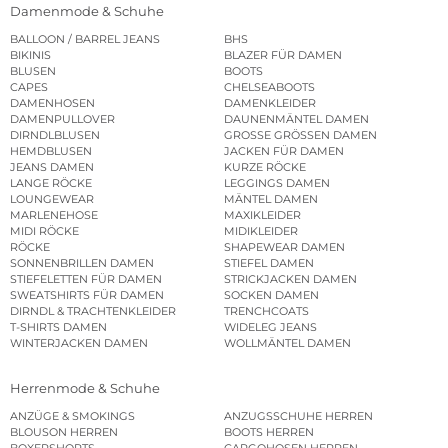
Damenmode & Schuhe
BALLOON / BARREL JEANS
BHS
BIKINIS
BLAZER FÜR DAMEN
BLUSEN
BOOTS
CAPES
CHELSEABOOTS
DAMENHOSEN
DAMENKLEIDER
DAMENPULLOVER
DAUNENMÄNTEL DAMEN
DIRNDLBLUSEN
GROSSE GRÖSSEN DAMEN
HEMDBLUSEN
JACKEN FÜR DAMEN
JEANS DAMEN
KURZE RÖCKE
LANGE RÖCKE
LEGGINGS DAMEN
LOUNGEWEAR
MÄNTEL DAMEN
MARLENEHOSE
MAXIKLEIDER
MIDI RÖCKE
MIDIKLEIDER
RÖCKE
SHAPEWEAR DAMEN
SONNENBRILLEN DAMEN
STIEFEL DAMEN
STIEFELETTEN FÜR DAMEN
STRICKJACKEN DAMEN
SWEATSHIRTS FÜR DAMEN
SOCKEN DAMEN
DIRNDL & TRACHTENKLEIDER
TRENCHCOATS
T-SHIRTS DAMEN
WIDELEG JEANS
WINTERJACKEN DAMEN
WOLLMÄNTEL DAMEN
Herrenmode & Schuhe
ANZÜGE & SMOKINGS
ANZUGSSCHUHE HERREN
BLOUSON HERREN
BOOTS HERREN
BOXERSHORTS
CARGOHOSEN HERREN