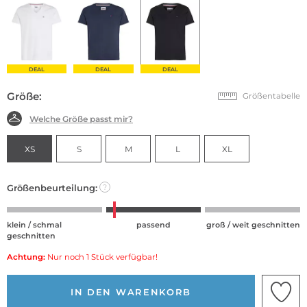
DEAL
DEAL
DEAL
Größe:
Größentabelle
Welche Größe passt mir?
XS
S
M
L
XL
Größenbeurteilung:
?
klein / schmal
passend
groß / weit geschnitten
geschnitten
Achtung:
Nur noch 1 Stück verfügbar!
IN DEN WARENKORB