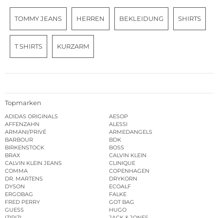
TOMMY JEANS
HERREN
BEKLEIDUNG
SHIRTS
T SHIRTS
KURZARM
Topmarken
ADIDAS ORIGINALS
AESOP
AFFENZAHN
ALESSI
ARMANI/PRIVÉ
ARMEDANGELS
BARBOUR
BDK
BIRKENSTOCK
BOSS
BRAX
CALVIN KLEIN
CALVIN KLEIN JEANS
CLINIQUE
COMMA
COPENHAGEN
DR. MARTENS
DRYKORN
DYSON
ECOALF
ERGOBAG
FALKE
FRED PERRY
GOT BAG
GUESS
HUGO
IZIPIZI
JACK & JONES