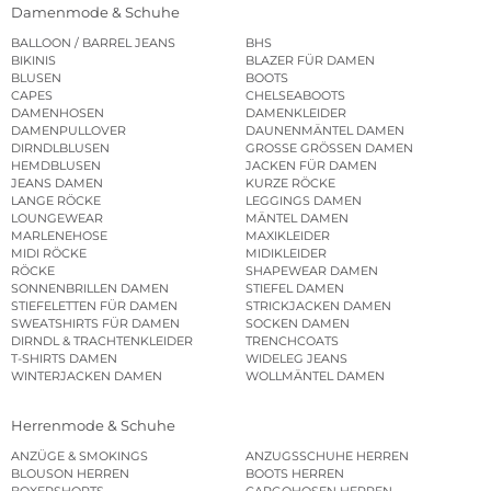
Damenmode & Schuhe
BALLOON / BARREL JEANS
BHS
BIKINIS
BLAZER FÜR DAMEN
BLUSEN
BOOTS
CAPES
CHELSEABOOTS
DAMENHOSEN
DAMENKLEIDER
DAMENPULLOVER
DAUNENMÄNTEL DAMEN
DIRNDLBLUSEN
GROSSE GRÖSSEN DAMEN
HEMDBLUSEN
JACKEN FÜR DAMEN
JEANS DAMEN
KURZE RÖCKE
LANGE RÖCKE
LEGGINGS DAMEN
LOUNGEWEAR
MÄNTEL DAMEN
MARLENEHOSE
MAXIKLEIDER
MIDI RÖCKE
MIDIKLEIDER
RÖCKE
SHAPEWEAR DAMEN
SONNENBRILLEN DAMEN
STIEFEL DAMEN
STIEFELETTEN FÜR DAMEN
STRICKJACKEN DAMEN
SWEATSHIRTS FÜR DAMEN
SOCKEN DAMEN
DIRNDL & TRACHTENKLEIDER
TRENCHCOATS
T-SHIRTS DAMEN
WIDELEG JEANS
WINTERJACKEN DAMEN
WOLLMÄNTEL DAMEN
Herrenmode & Schuhe
ANZÜGE & SMOKINGS
ANZUGSSCHUHE HERREN
BLOUSON HERREN
BOOTS HERREN
BOXERSHORTS
CARGOHOSEN HERREN