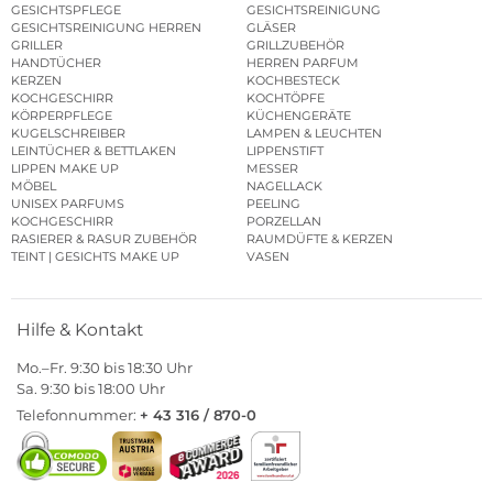
GESICHTSPFLEGE
GESICHTSREINIGUNG
GESICHTSREINIGUNG HERREN
GLÄSER
GRILLER
GRILLZUBEHÖR
HANDTÜCHER
HERREN PARFUM
KERZEN
KOCHBESTECK
KOCHGESCHIRR
KOCHTÖPFE
KÖRPERPFLEGE
KÜCHENGERÄTE
KUGELSCHREIBER
LAMPEN & LEUCHTEN
LEINTÜCHER & BETTLAKEN
LIPPENSTIFT
LIPPEN MAKE UP
MESSER
MÖBEL
NAGELLACK
UNISEX PARFUMS
PEELING
KOCHGESCHIRR
PORZELLAN
RASIERER & RASUR ZUBEHÖR
RAUMDÜFTE & KERZEN
TEINT | GESICHTS MAKE UP
VASEN
Hilfe & Kontakt
Mo.–Fr. 9:30 bis 18:30 Uhr
Sa. 9:30 bis 18:00 Uhr
Telefonnummer:
+ 43 316 / 870-0