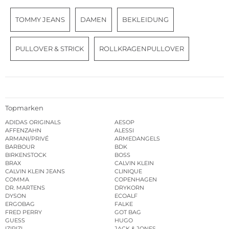
TOMMY JEANS
DAMEN
BEKLEIDUNG
PULLOVER & STRICK
ROLLKRAGENPULLOVER
Topmarken
ADIDAS ORIGINALS
AESOP
AFFENZAHN
ALESSI
ARMANI/PRIVÉ
ARMEDANGELS
BARBOUR
BDK
BIRKENSTOCK
BOSS
BRAX
CALVIN KLEIN
CALVIN KLEIN JEANS
CLINIQUE
COMMA
COPENHAGEN
DR. MARTENS
DRYKORN
DYSON
ECOALF
ERGOBAG
FALKE
FRED PERRY
GOT BAG
GUESS
HUGO
IZIPIZI
JACK & JONES