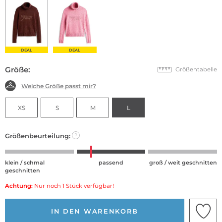
DEAL
DEAL
Größe:
Größentabelle
Welche Größe passt mir?
XS
S
M
L
Größenbeurteilung:
?
klein / schmal
passend
groß / weit geschnitten
geschnitten
Achtung:
Nur noch 1 Stück verfügbar!
IN DEN WARENKORB