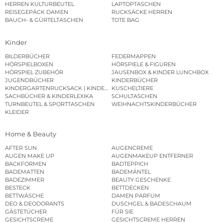
HERREN KULTURBEUTEL
LAPTOPTASCHEN
REISEGEPÄCK DAMEN
RUCKSÄCKE HERREN
BAUCH- & GÜRTELTASCHEN
TOTE BAG
Kinder
BILDERBÜCHER
FEDERMAPPEN
HÖRSPIELBOXEN
HÖRSPIELE & FIGUREN
HÖRSPIEL ZUBEHÖR
JAUSENBOX & KINDER LUNCHBOX
JUGENDBÜCHER
KINDERBÜCHER
KINDERGARTENRUCKSACK | KINDERGARTENBEUTEL
KUSCHELTIERE
SACHBÜCHER & KINDERLEXIKA
SCHULTASCHEN
TURNBEUTEL & SPORTTASCHEN
WEIHNACHTSKINDERBÜCHER
KLEIDER
Home & Beauty
AFTER SUN
AUGENCREME
AUGEN MAKE UP
AUGENMAKEUP ENTFERNER
BACKFORMEN
BADTEPPICH
BADEMATTEN
BADEMÄNTEL
BADEZIMMER
BEAUTY GESCHENKE
BESTECK
BETTDECKEN
BETTWÄSCHE
DAMEN PARFUM
DEO & DEODORANTS
DUSCHGEL & BADESCHAUM
GÄSTETÜCHER
FÜR SIE
GESICHTSCREME
GESICHTSCREME HERREN