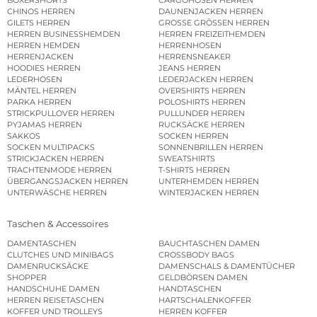
CHINOS HERREN
DAUNENJACKEN HERREN
GILETS HERREN
GROSSE GRÖSSEN HERREN
HERREN BUSINESSHEMDEN
HERREN FREIZEITHEMDEN
HERREN HEMDEN
HERRENHOSEN
HERRENJACKEN
HERRENSNEAKER
HOODIES HERREN
JEANS HERREN
LEDERHOSEN
LEDERJACKEN HERREN
MÄNTEL HERREN
OVERSHIRTS HERREN
PARKA HERREN
POLOSHIRTS HERREN
STRICKPULLOVER HERREN
PULLUNDER HERREN
PYJAMAS HERREN
RUCKSÄCKE HERREN
SAKKOS
SOCKEN HERREN
SOCKEN MULTIPACKS
SONNENBRILLEN HERREN
STRICKJACKEN HERREN
SWEATSHIRTS
TRACHTENMODE HERREN
T-SHIRTS HERREN
ÜBERGANGSJACKEN HERREN
UNTERHEMDEN HERREN
UNTERWÄSCHE HERREN
WINTERJACKEN HERREN
Taschen & Accessoires
DAMENTASCHEN
BAUCHTASCHEN DAMEN
CLUTCHES UND MINIBAGS
CROSSBODY BAGS
DAMENRUCKSÄCKE
DAMENSCHALS & DAMENTÜCHER
SHOPPER
GELDBÖRSEN DAMEN
HANDSCHUHE DAMEN
HANDTASCHEN
HERREN REISETASCHEN
HARTSCHALENKOFFER
KOFFER UND TROLLEYS
HERREN KOFFER