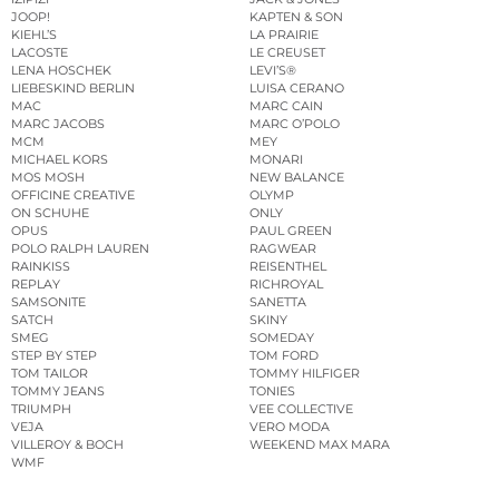
JOOP!
KAPTEN & SON
KIEHL’S
LA PRAIRIE
LACOSTE
LE CREUSET
LENA HOSCHEK
LEVI’S®
LIEBESKIND BERLIN
LUISA CERANO
MAC
MARC CAIN
MARC JACOBS
MARC O’POLO
MCM
MEY
MICHAEL KORS
MONARI
MOS MOSH
NEW BALANCE
OFFICINE CREATIVE
OLYMP
ON SCHUHE
ONLY
OPUS
PAUL GREEN
POLO RALPH LAUREN
RAGWEAR
RAINKISS
REISENTHEL
REPLAY
RICHROYAL
SAMSONITE
SANETTA
SATCH
SKINY
SMEG
SOMEDAY
STEP BY STEP
TOM FORD
TOM TAILOR
TOMMY HILFIGER
TOMMY JEANS
TONIES
TRIUMPH
VEE COLLECTIVE
VEJA
VERO MODA
VILLEROY & BOCH
WEEKEND MAX MARA
WMF