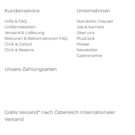
Kundenservice
Unternehmen
Hilfe & FAQ
Standorte / Häuser
Größentabellen
Job & Karriere
Versand & Lieferung
Über uns
Retouren & Reklamationen FAQ
PlusCard
Click & Collect
Presse
Click & Reserve
Newsletter
Gastronomie
Unsere Zahlungsarten
Klarna
Paypal
Mastercard
Visa
Diners
Eps
Shop
Applepay
Amazon
Gratis Versand* nach Österreich Internationaler
Versand