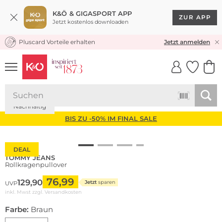
K&Ö & GIGASPORT APP
ZUR APP
Jetzt kostenlos downloaden
Pluscard Vorteile erhalten
KOSTENLOSER VERSAND* & RÜCKVERSAND
Jetzt anmelden
UNSERE APP
CLICK &
CLICK &
COLLECT
RESERVE
Nachhaltig
BIS ZU -50% IM FINAL SALE
DEAL
TOMMY JEANS
Rollkragenpullover
76,99
129,90
Jetzt
sparen
UVP
inkl. Mwst zzgl.
Versandkosten
Farbe:
Braun