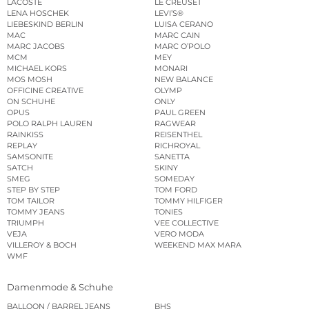
LACOSTE
LE CREUSET
LENA HOSCHEK
LEVI’S®
LIEBESKIND BERLIN
LUISA CERANO
MAC
MARC CAIN
MARC JACOBS
MARC O’POLO
MCM
MEY
MICHAEL KORS
MONARI
MOS MOSH
NEW BALANCE
OFFICINE CREATIVE
OLYMP
ON SCHUHE
ONLY
OPUS
PAUL GREEN
POLO RALPH LAUREN
RAGWEAR
RAINKISS
REISENTHEL
REPLAY
RICHROYAL
SAMSONITE
SANETTA
SATCH
SKINY
SMEG
SOMEDAY
STEP BY STEP
TOM FORD
TOM TAILOR
TOMMY HILFIGER
TOMMY JEANS
TONIES
TRIUMPH
VEE COLLECTIVE
VEJA
VERO MODA
VILLEROY & BOCH
WEEKEND MAX MARA
WMF
Damenmode & Schuhe
BALLOON / BARREL JEANS
BHS