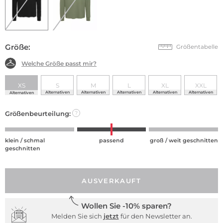
Größe:
Größentabelle
Welche Größe passt mir?
XS
S
M
L
XL
XXL
Alternativen
Alternativen
Alternativen
Alternativen
Alternativen
Alternativen
Größenbeurteilung:
?
klein / schmal
passend
groß / weit geschnitten
geschnitten
AUSVERKAUFT
Wollen Sie -10% sparen?
Melden Sie sich
jetzt
für den Newsletter an.