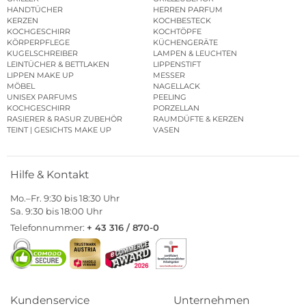
HANDTÜCHER
HERREN PARFUM
KERZEN
KOCHBESTECK
KOCHGESCHIRR
KOCHTÖPFE
KÖRPERPFLEGE
KÜCHENGERÄTE
KUGELSCHREIBER
LAMPEN & LEUCHTEN
LEINTÜCHER & BETTLAKEN
LIPPENSTIFT
LIPPEN MAKE UP
MESSER
MÖBEL
NAGELLACK
UNISEX PARFUMS
PEELING
KOCHGESCHIRR
PORZELLAN
RASIERER & RASUR ZUBEHÖR
RAUMDÜFTE & KERZEN
TEINT | GESICHTS MAKE UP
VASEN
Hilfe & Kontakt
Mo.–Fr. 9:30 bis 18:30 Uhr
Sa. 9:30 bis 18:00 Uhr
Telefonnummer:
+ 43 316 / 870-0
Kundenservice
Unternehmen