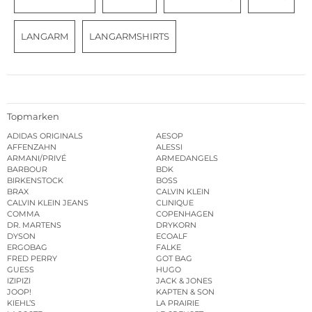
LANGARM
LANGARMSHIRTS
Topmarken
ADIDAS ORIGINALS
AESOP
AFFENZAHN
ALESSI
ARMANI/PRIVÉ
ARMEDANGELS
BARBOUR
BDK
BIRKENSTOCK
BOSS
BRAX
CALVIN KLEIN
CALVIN KLEIN JEANS
CLINIQUE
COMMA
COPENHAGEN
DR. MARTENS
DRYKORN
DYSON
ECOALF
ERGOBAG
FALKE
FRED PERRY
GOT BAG
GUESS
HUGO
IZIPIZI
JACK & JONES
JOOP!
KAPTEN & SON
KIEHL’S
LA PRAIRIE