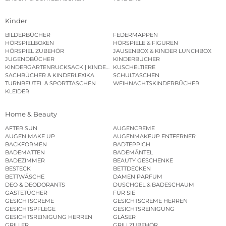
Kinder
BILDERBÜCHER
FEDERMAPPEN
HÖRSPIELBOXEN
HÖRSPIELE & FIGUREN
HÖRSPIEL ZUBEHÖR
JAUSENBOX & KINDER LUNCHBOX
JUGENDBÜCHER
KINDERBÜCHER
KINDERGARTENRUCKSACK | KINDERGARTENBEUTEL
KUSCHELTIERE
SACHBÜCHER & KINDERLEXIKA
SCHULTASCHEN
TURNBEUTEL & SPORTTASCHEN
WEIHNACHTSKINDERBÜCHER
KLEIDER
Home & Beauty
AFTER SUN
AUGENCREME
AUGEN MAKE UP
AUGENMAKEUP ENTFERNER
BACKFORMEN
BADTEPPICH
BADEMATTEN
BADEMÄNTEL
BADEZIMMER
BEAUTY GESCHENKE
BESTECK
BETTDECKEN
BETTWÄSCHE
DAMEN PARFUM
DEO & DEODORANTS
DUSCHGEL & BADESCHAUM
GÄSTETÜCHER
FÜR SIE
GESICHTSCREME
GESICHTSCREME HERREN
GESICHTSPFLEGE
GESICHTSREINIGUNG
GESICHTSREINIGUNG HERREN
GLÄSER
GRILLER
GRILLZUBEHÖR