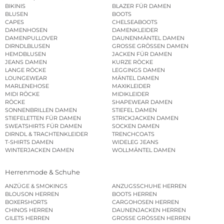
BIKINIS
BLAZER FÜR DAMEN
BLUSEN
BOOTS
CAPES
CHELSEABOOTS
DAMENHOSEN
DAMENKLEIDER
DAMENPULLOVER
DAUNENMÄNTEL DAMEN
DIRNDLBLUSEN
GROSSE GRÖSSEN DAMEN
HEMDBLUSEN
JACKEN FÜR DAMEN
JEANS DAMEN
KURZE RÖCKE
LANGE RÖCKE
LEGGINGS DAMEN
LOUNGEWEAR
MÄNTEL DAMEN
MARLENEHOSE
MAXIKLEIDER
MIDI RÖCKE
MIDIKLEIDER
RÖCKE
SHAPEWEAR DAMEN
SONNENBRILLEN DAMEN
STIEFEL DAMEN
STIEFELETTEN FÜR DAMEN
STRICKJACKEN DAMEN
SWEATSHIRTS FÜR DAMEN
SOCKEN DAMEN
DIRNDL & TRACHTENKLEIDER
TRENCHCOATS
T-SHIRTS DAMEN
WIDELEG JEANS
WINTERJACKEN DAMEN
WOLLMÄNTEL DAMEN
Herrenmode & Schuhe
ANZÜGE & SMOKINGS
ANZUGSSCHUHE HERREN
BLOUSON HERREN
BOOTS HERREN
BOXERSHORTS
CARGOHOSEN HERREN
CHINOS HERREN
DAUNENJACKEN HERREN
GILETS HERREN
GROSSE GRÖSSEN HERREN