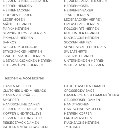
HERREN BUSINESSHEMDEN
HERREN FREIZEITHEMDEN
HERREN HEMDEN
HERRENHOSEN
HERRENJACKEN
HERRENSNEAKER
HOODIES HERREN
JEANS HERREN
LEDERHOSEN
LEDERJACKEN HERREN
MÄNTEL HERREN
OVERSHIRTS HERREN
PARKA HERREN
POLOSHIRTS HERREN
STRICKPULLOVER HERREN
PULLUNDER HERREN
PYJAMAS HERREN
RUCKSÄCKE HERREN
SAKKOS
SOCKEN HERREN
SOCKEN MULTIPACKS
SONNENBRILLEN HERREN
STRICKJACKEN HERREN
SWEATSHIRTS
TRACHTENMODE HERREN
T-SHIRTS HERREN
ÜBERGANGSJACKEN HERREN
UNTERHEMDEN HERREN
UNTERWÄSCHE HERREN
WINTERJACKEN HERREN
Taschen & Accessoires
DAMENTASCHEN
BAUCHTASCHEN DAMEN
CLUTCHES UND MINIBAGS
CROSSBODY BAGS
DAMENRUCKSÄCKE
DAMENSCHALS & DAMENTÜCHER
SHOPPER
GELDBÖRSEN DAMEN
HANDSCHUHE DAMEN
HANDTASCHEN
HERREN REISETASCHEN
HARTSCHALENKOFFER
KOFFER UND TROLLEYS
HERREN KOFFER
HERREN KULTURBEUTEL
LAPTOPTASCHEN
REISEGEPÄCK DAMEN
RUCKSÄCKE HERREN
BAUCH- & GÜRTELTASCHEN
TOTE BAG