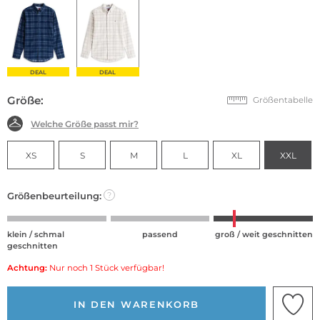
DEAL
DEAL
Größe:
Größentabelle
Welche Größe passt mir?
XS
S
M
L
XL
XXL
Größenbeurteilung:
?
klein / schmal
passend
groß / weit geschnitten
geschnitten
Achtung:
Nur noch 1 Stück verfügbar!
IN DEN WARENKORB