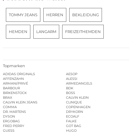
TOMMY JEANS
HERREN
BEKLEIDUNG
HEMDEN
LANGARM
FREIZEITHEMDEN
Topmarken
ADIDAS ORIGINALS
AESOP
AFFENZAHN
ALESSI
ARMANI/PRIVÉ
ARMEDANGELS
BARBOUR
BDK
BIRKENSTOCK
BOSS
BRAX
CALVIN KLEIN
CALVIN KLEIN JEANS
CLINIQUE
COMMA
COPENHAGEN
DR. MARTENS
DRYKORN
DYSON
ECOALF
ERGOBAG
FALKE
FRED PERRY
GOT BAG
GUESS
HUGO