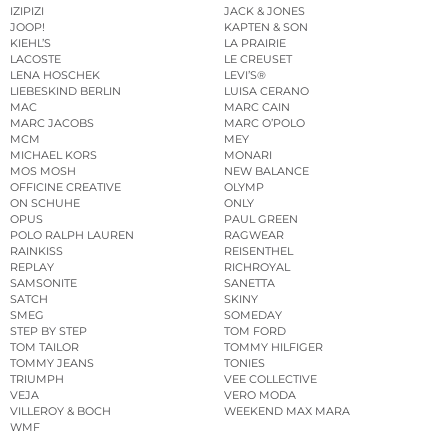
IZIPIZI
JACK & JONES
JOOP!
KAPTEN & SON
KIEHL’S
LA PRAIRIE
LACOSTE
LE CREUSET
LENA HOSCHEK
LEVI’S®
LIEBESKIND BERLIN
LUISA CERANO
MAC
MARC CAIN
MARC JACOBS
MARC O’POLO
MCM
MEY
MICHAEL KORS
MONARI
MOS MOSH
NEW BALANCE
OFFICINE CREATIVE
OLYMP
ON SCHUHE
ONLY
OPUS
PAUL GREEN
POLO RALPH LAUREN
RAGWEAR
RAINKISS
REISENTHEL
REPLAY
RICHROYAL
SAMSONITE
SANETTA
SATCH
SKINY
SMEG
SOMEDAY
STEP BY STEP
TOM FORD
TOM TAILOR
TOMMY HILFIGER
TOMMY JEANS
TONIES
TRIUMPH
VEE COLLECTIVE
VEJA
VERO MODA
VILLEROY & BOCH
WEEKEND MAX MARA
WMF