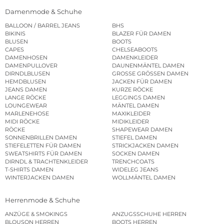
Damenmode & Schuhe
BALLOON / BARREL JEANS
BHS
BIKINIS
BLAZER FÜR DAMEN
BLUSEN
BOOTS
CAPES
CHELSEABOOTS
DAMENHOSEN
DAMENKLEIDER
DAMENPULLOVER
DAUNENMÄNTEL DAMEN
DIRNDLBLUSEN
GROSSE GRÖSSEN DAMEN
HEMDBLUSEN
JACKEN FÜR DAMEN
JEANS DAMEN
KURZE RÖCKE
LANGE RÖCKE
LEGGINGS DAMEN
LOUNGEWEAR
MÄNTEL DAMEN
MARLENEHOSE
MAXIKLEIDER
MIDI RÖCKE
MIDIKLEIDER
RÖCKE
SHAPEWEAR DAMEN
SONNENBRILLEN DAMEN
STIEFEL DAMEN
STIEFELETTEN FÜR DAMEN
STRICKJACKEN DAMEN
SWEATSHIRTS FÜR DAMEN
SOCKEN DAMEN
DIRNDL & TRACHTENKLEIDER
TRENCHCOATS
T-SHIRTS DAMEN
WIDELEG JEANS
WINTERJACKEN DAMEN
WOLLMÄNTEL DAMEN
Herrenmode & Schuhe
ANZÜGE & SMOKINGS
ANZUGSSCHUHE HERREN
BLOUSON HERREN
BOOTS HERREN