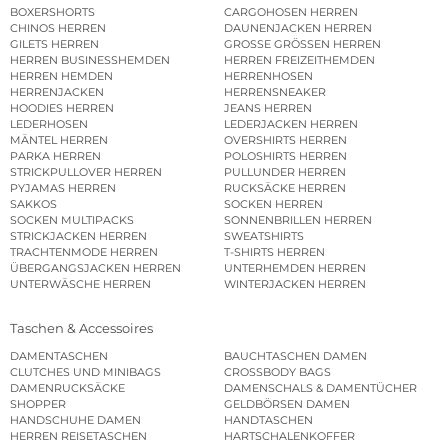
BOXERSHORTS
CARGOHOSEN HERREN
CHINOS HERREN
DAUNENJACKEN HERREN
GILETS HERREN
GROSSE GRÖSSEN HERREN
HERREN BUSINESSHEMDEN
HERREN FREIZEITHEMDEN
HERREN HEMDEN
HERRENHOSEN
HERRENJACKEN
HERRENSNEAKER
HOODIES HERREN
JEANS HERREN
LEDERHOSEN
LEDERJACKEN HERREN
MÄNTEL HERREN
OVERSHIRTS HERREN
PARKA HERREN
POLOSHIRTS HERREN
STRICKPULLOVER HERREN
PULLUNDER HERREN
PYJAMAS HERREN
RUCKSÄCKE HERREN
SAKKOS
SOCKEN HERREN
SOCKEN MULTIPACKS
SONNENBRILLEN HERREN
STRICKJACKEN HERREN
SWEATSHIRTS
TRACHTENMODE HERREN
T-SHIRTS HERREN
ÜBERGANGSJACKEN HERREN
UNTERHEMDEN HERREN
UNTERWÄSCHE HERREN
WINTERJACKEN HERREN
Taschen & Accessoires
DAMENTASCHEN
BAUCHTASCHEN DAMEN
CLUTCHES UND MINIBAGS
CROSSBODY BAGS
DAMENRUCKSÄCKE
DAMENSCHALS & DAMENTÜCHER
SHOPPER
GELDBÖRSEN DAMEN
HANDSCHUHE DAMEN
HANDTASCHEN
HERREN REISETASCHEN
HARTSCHALENKOFFER