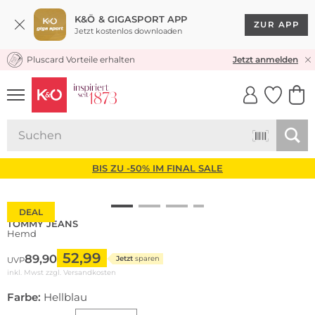
K&Ö & GIGASPORT APP
ZUR APP
Jetzt kostenlos downloaden
Pluscard Vorteile erhalten
KOSTENLOSER VERSAND* & RÜCKVERSAND
Jetzt anmelden
UNSERE APP
CLICK &
CLICK &
COLLECT
RESERVE
BIS ZU -50% IM FINAL SALE
DEAL
TOMMY JEANS
Hemd
52,99
89,90
Jetzt
sparen
UVP
inkl. Mwst zzgl.
Versandkosten
Farbe:
Hellblau