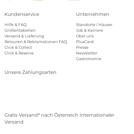
Kundenservice
Unternehmen
Hilfe & FAQ
Standorte / Häuser
Größentabellen
Job & Karriere
Versand & Lieferung
Über uns
Retouren & Reklamationen FAQ
PlusCard
Click & Collect
Presse
Click & Reserve
Newsletter
Gastronomie
Unsere Zahlungsarten
Klarna
Paypal
Mastercard
Visa
Diners
Eps
Shop
Applepay
Amazon
Gratis Versand* nach Österreich Internationaler
Versand