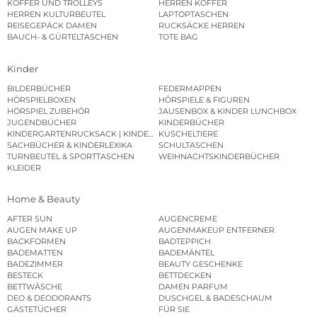
KOFFER UND TROLLEYS
HERREN KOFFER
HERREN KULTURBEUTEL
LAPTOPTASCHEN
REISEGEPÄCK DAMEN
RUCKSÄCKE HERREN
BAUCH- & GÜRTELTASCHEN
TOTE BAG
Kinder
BILDERBÜCHER
FEDERMAPPEN
HÖRSPIELBOXEN
HÖRSPIELE & FIGUREN
HÖRSPIEL ZUBEHÖR
JAUSENBOX & KINDER LUNCHBOX
JUGENDBÜCHER
KINDERBÜCHER
KINDERGARTENRUCKSACK | KINDERGARTENBEUTEL
KUSCHELTIERE
SACHBÜCHER & KINDERLEXIKA
SCHULTASCHEN
TURNBEUTEL & SPORTTASCHEN
WEIHNACHTSKINDERBÜCHER
KLEIDER
Home & Beauty
AFTER SUN
AUGENCREME
AUGEN MAKE UP
AUGENMAKEUP ENTFERNER
BACKFORMEN
BADTEPPICH
BADEMATTEN
BADEMÄNTEL
BADEZIMMER
BEAUTY GESCHENKE
BESTECK
BETTDECKEN
BETTWÄSCHE
DAMEN PARFUM
DEO & DEODORANTS
DUSCHGEL & BADESCHAUM
GÄSTETÜCHER
FÜR SIE