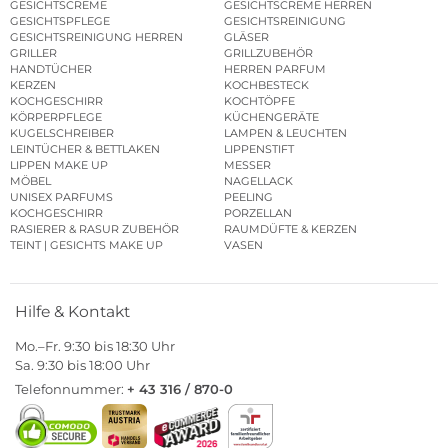
GESICHTSCREME
GESICHTSCREME HERREN
GESICHTSPFLEGE
GESICHTSREINIGUNG
GESICHTSREINIGUNG HERREN
GLÄSER
GRILLER
GRILLZUBEHÖR
HANDTÜCHER
HERREN PARFUM
KERZEN
KOCHBESTECK
KOCHGESCHIRR
KOCHTÖPFE
KÖRPERPFLEGE
KÜCHENGERÄTE
KUGELSCHREIBER
LAMPEN & LEUCHTEN
LEINTÜCHER & BETTLAKEN
LIPPENSTIFT
LIPPEN MAKE UP
MESSER
MÖBEL
NAGELLACK
UNISEX PARFUMS
PEELING
KOCHGESCHIRR
PORZELLAN
RASIERER & RASUR ZUBEHÖR
RAUMDÜFTE & KERZEN
TEINT | GESICHTS MAKE UP
VASEN
Hilfe & Kontakt
Mo.–Fr. 9:30 bis 18:30 Uhr
Sa. 9:30 bis 18:00 Uhr
Telefonnummer:
+ 43 316 / 870-0