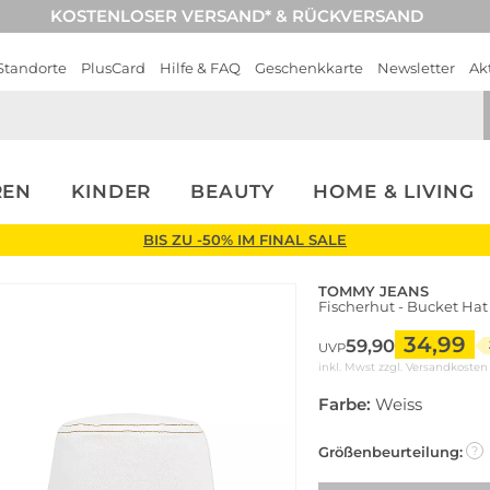
KOSTENLOSER VERSAND* & RÜCKVERSAND
Standorte
PlusCard
Hilfe & FAQ
Geschenkkarte
Newsletter
Ak
REN
KINDER
BEAUTY
HOME & LIVING
BIS ZU -50% IM FINAL SALE
TOMMY JEANS
Fischerhut - Bucket Hat
34,99
59,90
UVP
inkl. Mwst zzgl.
Versandkosten
Farbe:
Weiss
Größenbeurteilung:
?