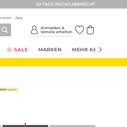
30 TAGE RÜCKGABERECHT
tionen
App
Anmelden &
Vorteile erhalten
SALE
MARKEN
MEHR K&Ö
NACH
Jetzt
sparen