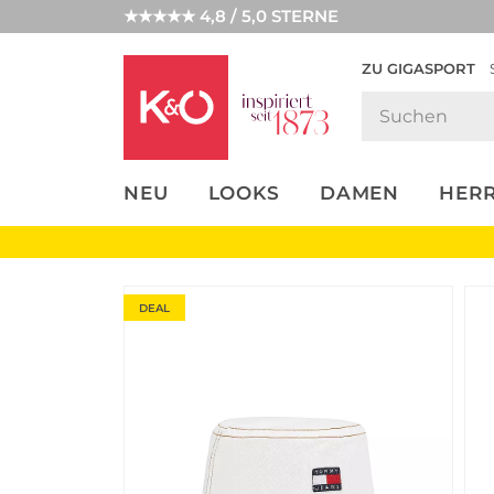
★★★★★ 4,8 / 5,0 STERNE
ZU GIGASPORT
FASHION-
UNSERE APP
CLICK &
CLICK &
TRENDS
COLLECT
RESERVE
NEU
LOOKS
DAMEN
HER
DEAL