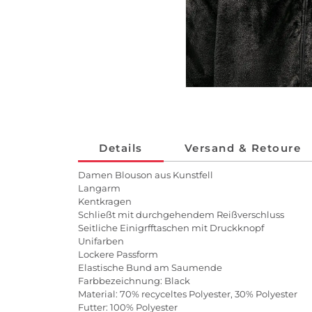
Details
Versand & Retoure
Damen Blouson aus Kunstfell
Langarm
Kentkragen
Schließt mit durchgehendem Reißverschluss
Seitliche Einigrfftaschen mit Druckknopf
Unifarben
Lockere Passform
Elastische Bund am Saumende
Farbbezeichnung: Black
Material: 70% recyceltes Polyester, 30% Polyester
Futter: 100% Polyester