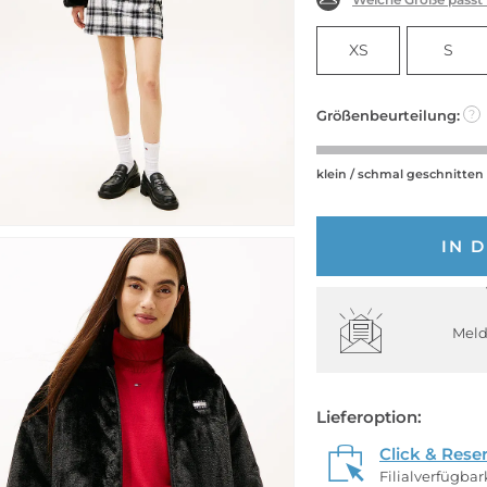
XS
S
Größenbeurteilung:
?
klein / schmal geschnitten
IN 
Meld
Lieferoption:
Click & Rese
Filialverfügba