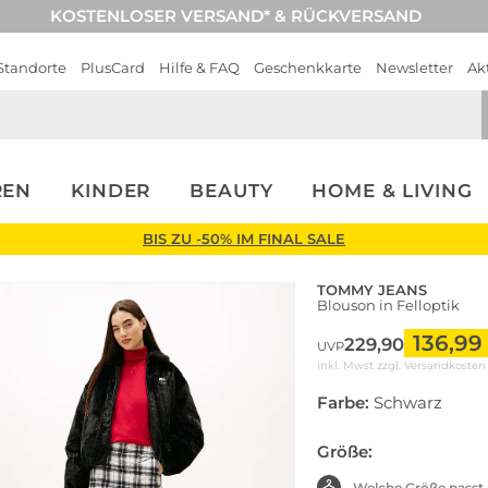
KOSTENLOSER VERSAND* & RÜCKVERSAND
Standorte
PlusCard
Hilfe & FAQ
Geschenkkarte
Newsletter
Ak
REN
KINDER
BEAUTY
HOME & LIVING
BIS ZU -50% IM FINAL SALE
TOMMY JEANS
Blouson in Felloptik
136,99
229,90
UVP
inkl. Mwst zzgl.
Versandkosten
Farbe:
Schwarz
Größe:
Welche Größe passt