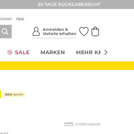
30 TAGE RÜCKGABERECHT
tionen
App
Anmelden &
Vorteile erhalten
SALE
MARKEN
MEHR K&Ö
NACH
Jetzt
sparen
Größentabelle
 mir?