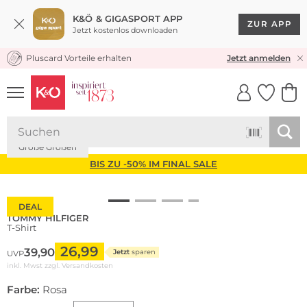
K&Ö & GIGASPORT APP
ZUR APP
Jetzt kostenlos downloaden
Pluscard Vorteile erhalten
KOSTENLOSER VERSAND* & RÜCKVERSAND
Jetzt anmelden
UNSERE APP
CLICK &
CLICK &
COLLECT
RESERVE
Große Größen
BIS ZU -50% IM FINAL SALE
DEAL
TOMMY HILFIGER
T-Shirt
26,99
39,90
Jetzt
sparen
UVP
inkl. Mwst zzgl.
Versandkosten
Farbe:
Rosa