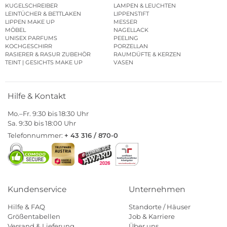
KUGELSCHREIBER
LAMPEN & LEUCHTEN
LEINTÜCHER & BETTLAKEN
LIPPENSTIFT
LIPPEN MAKE UP
MESSER
MÖBEL
NAGELLACK
UNISEX PARFUMS
PEELING
KOCHGESCHIRR
PORZELLAN
RASIERER & RASUR ZUBEHÖR
RAUMDÜFTE & KERZEN
TEINT | GESICHTS MAKE UP
VASEN
Hilfe & Kontakt
Mo.–Fr. 9:30 bis 18:30 Uhr
Sa. 9:30 bis 18:00 Uhr
Telefonnummer:
+ 43 316 / 870-0
Kundenservice
Unternehmen
Hilfe & FAQ
Standorte / Häuser
Größentabellen
Job & Karriere
Versand & Lieferung
Über uns