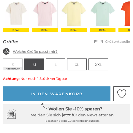
DEAL
DEAL
DEAL
DEAL
DE
Größe:
Größentabelle
Welche Größe passt mir?
S
M
L
XL
XXL
Alternativen
Achtung:
Nur noch 1 Stück verfügbar!
IN DEN WARENKORB
Wollen Sie -10% sparen?
Melden Sie sich
jetzt
für den Newsletter an.
Beachten Sie die Gutscheinbedingungen.