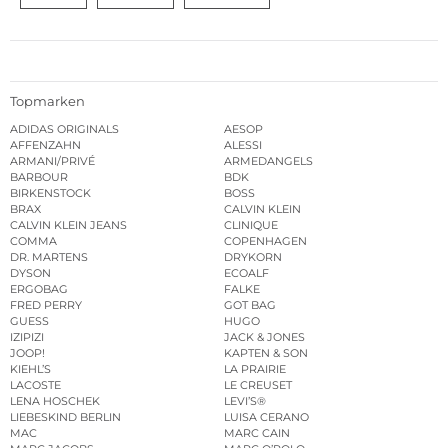
Topmarken
ADIDAS ORIGINALS
AESOP
AFFENZAHN
ALESSI
ARMANI/PRIVÉ
ARMEDANGELS
BARBOUR
BDK
BIRKENSTOCK
BOSS
BRAX
CALVIN KLEIN
CALVIN KLEIN JEANS
CLINIQUE
COMMA
COPENHAGEN
DR. MARTENS
DRYKORN
DYSON
ECOALF
ERGOBAG
FALKE
FRED PERRY
GOT BAG
GUESS
HUGO
IZIPIZI
JACK & JONES
JOOP!
KAPTEN & SON
KIEHL’S
LA PRAIRIE
LACOSTE
LE CREUSET
LENA HOSCHEK
LEVI’S®
LIEBESKIND BERLIN
LUISA CERANO
MAC
MARC CAIN