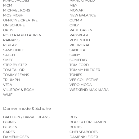
MARC JACOBS
MARC O’POLO
MCM
MEY
MICHAEL KORS
MONARI
MOS MOSH
NEW BALANCE
OFFICINE CREATIVE
OLYMP
ON SCHUHE
ONLY
OPUS
PAUL GREEN
POLO RALPH LAUREN
RAGWEAR
RAINKISS
REISENTHEL
REPLAY
RICHROYAL
SAMSONITE
SANETTA
SATCH
SKINY
SMEG
SOMEDAY
STEP BY STEP
TOM FORD
TOM TAILOR
TOMMY HILFIGER
TOMMY JEANS
TONIES
TRIUMPH
VEE COLLECTIVE
VEJA
VERO MODA
VILLEROY & BOCH
WEEKEND MAX MARA
WMF
Damenmode & Schuhe
BALLOON / BARREL JEANS
BHS
BIKINIS
BLAZER FÜR DAMEN
BLUSEN
BOOTS
CAPES
CHELSEABOOTS
DAMENHOSEN
DAMENKLEIDER