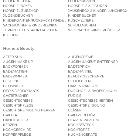
BILDERBÜCHER
FEDERMAPPEN
HÖRSPIELBOXEN
HÖRSPIELE & FIGUREN
HÖRSPIEL ZUBEHÖR
JAUSENBOX & KINDER LUNCHBOX
JUGENDBÜCHER
KINDERBÜCHER
KINDERGARTENRUCKSACK | KINDERGARTENBEUTEL
KUSCHELTIERE
SACHBÜCHER & KINDERLEXIKA
SCHULTASCHEN
TURNBEUTEL & SPORTTASCHEN
WEIHNACHTSKINDERBÜCHER
KLEIDER
Home & Beauty
AFTER SUN
AUGENCREME
AUGEN MAKE UP
AUGENMAKEUP ENTFERNER
BACKFORMEN
BADTEPPICH
BADEMATTEN
BADEMÄNTEL
BADEZIMMER
BEAUTY GESCHENKE
BESTECK
BETTDECKEN
BETTWÄSCHE
DAMEN PARFUM
DEO & DEODORANTS
DUSCHGEL & BADESCHAUM
GÄSTETÜCHER
FÜR SIE
GESICHTSCREME
GESICHTSCREME HERREN
GESICHTSPFLEGE
GESICHTSREINIGUNG
GESICHTSREINIGUNG HERREN
GLÄSER
GRILLER
GRILLZUBEHÖR
HANDTÜCHER
HERREN PARFUM
KERZEN
KOCHBESTECK
KOCHGESCHIRR
KOCHTÖPFE
KÖRPERPFLEGE
KÜCHENGERÄTE