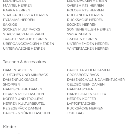
LEDERHOSEN
LEDERJACKEN HERREN
MÄNTEL HERREN
OVERSHIRTS HERREN
PARKA HERREN
POLOSHIRTS HERREN
STRICKPULLOVER HERREN
PULLUNDER HERREN
PYJAMAS HERREN
RUCKSÄCKE HERREN
SAKKOS
SOCKEN HERREN
SOCKEN MULTIPACKS
SONNENBRILLEN HERREN
STRICKJACKEN HERREN
SWEATSHIRTS
TRACHTENMODE HERREN
T-SHIRTS HERREN
ÜBERGANGSJACKEN HERREN
UNTERHEMDEN HERREN
UNTERWÄSCHE HERREN
WINTERJACKEN HERREN
Taschen & Accessoires
DAMENTASCHEN
BAUCHTASCHEN DAMEN
CLUTCHES UND MINIBAGS
CROSSBODY BAGS
DAMENRUCKSÄCKE
DAMENSCHALS & DAMENTÜCHER
SHOPPER
GELDBÖRSEN DAMEN
HANDSCHUHE DAMEN
HANDTASCHEN
HERREN REISETASCHEN
HARTSCHALENKOFFER
KOFFER UND TROLLEYS
HERREN KOFFER
HERREN KULTURBEUTEL
LAPTOPTASCHEN
REISEGEPÄCK DAMEN
RUCKSÄCKE HERREN
BAUCH- & GÜRTELTASCHEN
TOTE BAG
Kinder