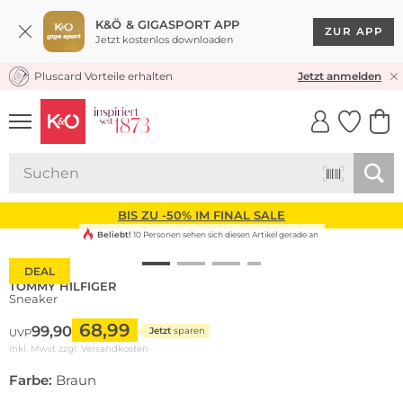
K&Ö & GIGASPORT APP
ZUR APP
Jetzt kostenlos downloaden
Pluscard Vorteile erhalten
KOSTENLOSER VERSAND* & RÜCKVERSAND
Jetzt anmelden
UNSERE APP
CLICK &
CLICK &
COLLECT
RESERVE
BIS ZU -50% IM FINAL SALE
Beliebt!
10 Personen sehen sich diesen Artikel gerade an
DEAL
TOMMY HILFIGER
Sneaker
68,99
99,90
Jetzt
sparen
UVP
inkl. Mwst zzgl.
Versandkosten
Farbe:
Braun