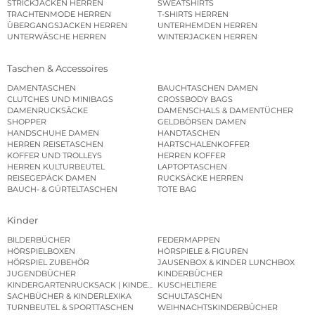
STRICKJACKEN HERREN
SWEATSHIRTS
TRACHTENMODE HERREN
T-SHIRTS HERREN
ÜBERGANGSJACKEN HERREN
UNTERHEMDEN HERREN
UNTERWÄSCHE HERREN
WINTERJACKEN HERREN
Taschen & Accessoires
DAMENTASCHEN
BAUCHTASCHEN DAMEN
CLUTCHES UND MINIBAGS
CROSSBODY BAGS
DAMENRUCKSÄCKE
DAMENSCHALS & DAMENTÜCHER
SHOPPER
GELDBÖRSEN DAMEN
HANDSCHUHE DAMEN
HANDTASCHEN
HERREN REISETASCHEN
HARTSCHALENKOFFER
KOFFER UND TROLLEYS
HERREN KOFFER
HERREN KULTURBEUTEL
LAPTOPTASCHEN
REISEGEPÄCK DAMEN
RUCKSÄCKE HERREN
BAUCH- & GÜRTELTASCHEN
TOTE BAG
Kinder
BILDERBÜCHER
FEDERMAPPEN
HÖRSPIELBOXEN
HÖRSPIELE & FIGUREN
HÖRSPIEL ZUBEHÖR
JAUSENBOX & KINDER LUNCHBOX
JUGENDBÜCHER
KINDERBÜCHER
KINDERGARTENRUCKSACK | KINDERGARTENBEUTEL
KUSCHELTIERE
SACHBÜCHER & KINDERLEXIKA
SCHULTASCHEN
TURNBEUTEL & SPORTTASCHEN
WEIHNACHTSKINDERBÜCHER