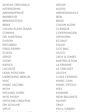
ADIDAS ORIGINALS
AESOP
AFFENZAHN
ALESSI
ARMANI/PRIVÉ
ARMEDANGELS
BARBOUR
BDK
BIRKENSTOCK
BOSS
BRAX
CALVIN KLEIN
CALVIN KLEIN JEANS
CLINIQUE
COMMA
COPENHAGEN
DR. MARTENS
DRYKORN
DYSON
ECOALF
ERGOBAG
FALKE
FRED PERRY
GOT BAG
GUESS
HUGO
IZIPIZI
JACK & JONES
JOOP!
KAPTEN & SON
KIEHL’S
LA PRAIRIE
LACOSTE
LE CREUSET
LENA HOSCHEK
LEVI’S®
LIEBESKIND BERLIN
LUISA CERANO
MAC
MARC CAIN
MARC JACOBS
MARC O’POLO
MCM
MEY
MICHAEL KORS
MONARI
MOS MOSH
NEW BALANCE
OFFICINE CREATIVE
OLYMP
ON SCHUHE
ONLY
OPUS
PAUL GREEN