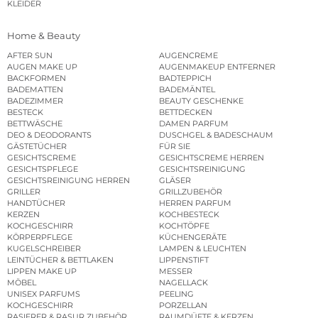
KLEIDER
Home & Beauty
AFTER SUN
AUGENCREME
AUGEN MAKE UP
AUGENMAKEUP ENTFERNER
BACKFORMEN
BADTEPPICH
BADEMATTEN
BADEMÄNTEL
BADEZIMMER
BEAUTY GESCHENKE
BESTECK
BETTDECKEN
BETTWÄSCHE
DAMEN PARFUM
DEO & DEODORANTS
DUSCHGEL & BADESCHAUM
GÄSTETÜCHER
FÜR SIE
GESICHTSCREME
GESICHTSCREME HERREN
GESICHTSPFLEGE
GESICHTSREINIGUNG
GESICHTSREINIGUNG HERREN
GLÄSER
GRILLER
GRILLZUBEHÖR
HANDTÜCHER
HERREN PARFUM
KERZEN
KOCHBESTECK
KOCHGESCHIRR
KOCHTÖPFE
KÖRPERPFLEGE
KÜCHENGERÄTE
KUGELSCHREIBER
LAMPEN & LEUCHTEN
LEINTÜCHER & BETTLAKEN
LIPPENSTIFT
LIPPEN MAKE UP
MESSER
MÖBEL
NAGELLACK
UNISEX PARFUMS
PEELING
KOCHGESCHIRR
PORZELLAN
RASIERER & RASUR ZUBEHÖR
RAUMDÜFTE & KERZEN