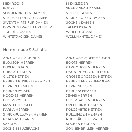
MIDI RÖCKE
MIDIKLEIDER
RÖCKE
SHAPEWEAR DAMEN
SONNENBRILLEN DAMEN
STIEFEL DAMEN
STIEFELETTEN FÜR DAMEN
STRICKJACKEN DAMEN
SWEATSHIRTS FÜR DAMEN
SOCKEN DAMEN
DIRNDL & TRACHTENKLEIDER
TRENCHCOATS
T-SHIRTS DAMEN
WIDELEG JEANS
WINTERJACKEN DAMEN
WOLLMÄNTEL DAMEN
Herrenmode & Schuhe
ANZÜGE & SMOKINGS
ANZUGSSCHUHE HERREN
BLOUSON HERREN
BOOTS HERREN
BOXERSHORTS
CARGOHOSEN HERREN
CHINOS HERREN
DAUNENJACKEN HERREN
GILETS HERREN
GROSSE GRÖSSEN HERREN
HERREN BUSINESSHEMDEN
HERREN FREIZEITHEMDEN
HERREN HEMDEN
HERRENHOSEN
HERRENJACKEN
HERRENSNEAKER
HOODIES HERREN
JEANS HERREN
LEDERHOSEN
LEDERJACKEN HERREN
MÄNTEL HERREN
OVERSHIRTS HERREN
PARKA HERREN
POLOSHIRTS HERREN
STRICKPULLOVER HERREN
PULLUNDER HERREN
PYJAMAS HERREN
RUCKSÄCKE HERREN
SAKKOS
SOCKEN HERREN
SOCKEN MULTIPACKS
SONNENBRILLEN HERREN