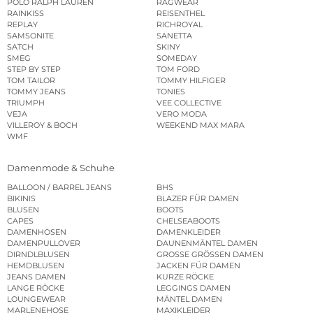
POLO RALPH LAUREN
RAGWEAR
RAINKISS
REISENTHEL
REPLAY
RICHROYAL
SAMSONITE
SANETTA
SATCH
SKINY
SMEG
SOMEDAY
STEP BY STEP
TOM FORD
TOM TAILOR
TOMMY HILFIGER
TOMMY JEANS
TONIES
TRIUMPH
VEE COLLECTIVE
VEJA
VERO MODA
VILLEROY & BOCH
WEEKEND MAX MARA
WMF
Damenmode & Schuhe
BALLOON / BARREL JEANS
BHS
BIKINIS
BLAZER FÜR DAMEN
BLUSEN
BOOTS
CAPES
CHELSEABOOTS
DAMENHOSEN
DAMENKLEIDER
DAMENPULLOVER
DAUNENMÄNTEL DAMEN
DIRNDLBLUSEN
GROSSE GRÖSSEN DAMEN
HEMDBLUSEN
JACKEN FÜR DAMEN
JEANS DAMEN
KURZE RÖCKE
LANGE RÖCKE
LEGGINGS DAMEN
LOUNGEWEAR
MÄNTEL DAMEN
MARLENEHOSE
MAXIKLEIDER