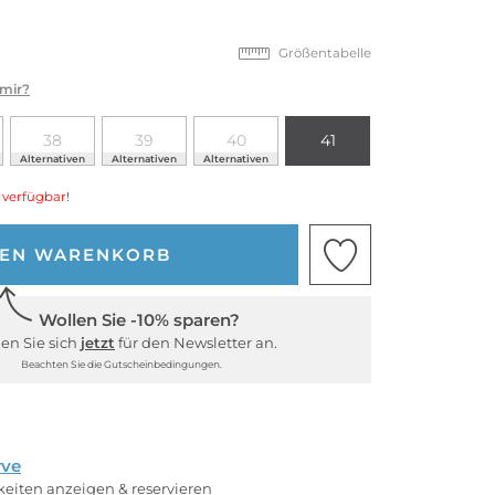
Größentabelle
 mir?
38
39
40
41
Alternativen
Alternativen
Alternativen
 verfügbar!
DEN WARENKORB
Wollen Sie -10% sparen?
en Sie sich
jetzt
für den Newsletter an.
Beachten Sie die Gutscheinbedingungen.
rve
rkeiten anzeigen & reservieren