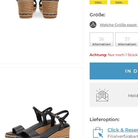
DEAL
DEAL
Größe:
Welche Größe passt
36
37
Alternativen
Alternativen
Achtung:
Nur noch 1 Stück
IN 
Meld
Lieferoption:
Click & Rese
Filialverfügba