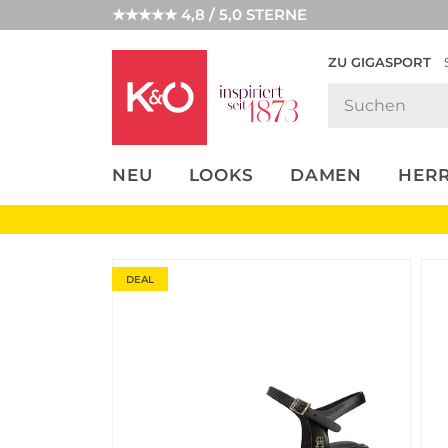
★★★★★ 4,8 / 5,0 STERNE
ZU GIGASPORT
FASHION-
UNSERE APP
CLICK &
CLICK &
TRENDS
COLLECT
RESERVE
NEU
LOOKS
DAMEN
HER
DEAL