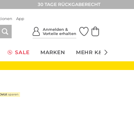
30 TAGE RÜCKGABERECHT
tionen
App
Anmelden &
Vorteile erhalten
SALE
MARKEN
MEHR K&Ö
NACH
Jetzt
sparen