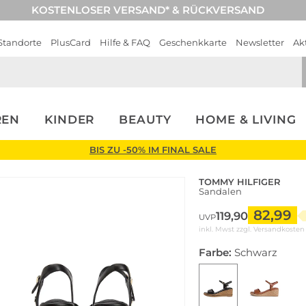
KOSTENLOSER VERSAND* & RÜCKVERSAND
Standorte
PlusCard
Hilfe & FAQ
Geschenkkarte
Newsletter
Ak
REN
KINDER
BEAUTY
HOME & LIVING
BIS ZU -50% IM FINAL SALE
TOMMY HILFIGER
Sandalen
82,99
119,90
UVP
inkl. Mwst zzgl.
Versandkosten
Farbe:
Schwarz