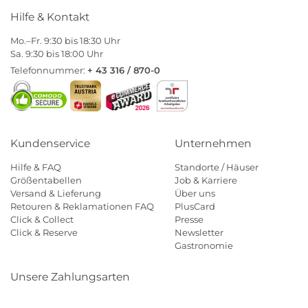
Hilfe & Kontakt
Mo.–Fr. 9:30 bis 18:30 Uhr
Sa. 9:30 bis 18:00 Uhr
Telefonnummer:
+ 43 316 / 870-0
Kundenservice
Unternehmen
Hilfe & FAQ
Standorte / Häuser
Größentabellen
Job & Karriere
Versand & Lieferung
Über uns
Retouren & Reklamationen FAQ
PlusCard
Click & Collect
Presse
Click & Reserve
Newsletter
Gastronomie
Unsere Zahlungsarten
Klarna
Paypal
Mastercard
Visa
Diners
Eps
Shop