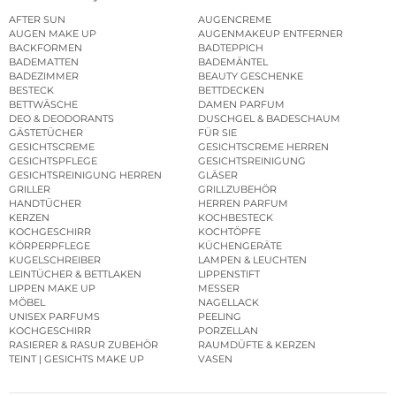
AFTER SUN
AUGENCREME
AUGEN MAKE UP
AUGENMAKEUP ENTFERNER
BACKFORMEN
BADTEPPICH
BADEMATTEN
BADEMÄNTEL
BADEZIMMER
BEAUTY GESCHENKE
BESTECK
BETTDECKEN
BETTWÄSCHE
DAMEN PARFUM
DEO & DEODORANTS
DUSCHGEL & BADESCHAUM
GÄSTETÜCHER
FÜR SIE
GESICHTSCREME
GESICHTSCREME HERREN
GESICHTSPFLEGE
GESICHTSREINIGUNG
GESICHTSREINIGUNG HERREN
GLÄSER
GRILLER
GRILLZUBEHÖR
HANDTÜCHER
HERREN PARFUM
KERZEN
KOCHBESTECK
KOCHGESCHIRR
KOCHTÖPFE
KÖRPERPFLEGE
KÜCHENGERÄTE
KUGELSCHREIBER
LAMPEN & LEUCHTEN
LEINTÜCHER & BETTLAKEN
LIPPENSTIFT
LIPPEN MAKE UP
MESSER
MÖBEL
NAGELLACK
UNISEX PARFUMS
PEELING
KOCHGESCHIRR
PORZELLAN
RASIERER & RASUR ZUBEHÖR
RAUMDÜFTE & KERZEN
TEINT | GESICHTS MAKE UP
VASEN