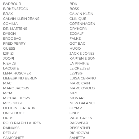
BARBOUR
BDK
BIRKENSTOCK
BOSS
BRAX
CALVIN KLEIN
CALVIN KLEIN JEANS
CLINIQUE
COMMA
COPENHAGEN
DR. MARTENS
DRYKORN
DYSON
ECOALF
ERGOBAG
FALKE
FRED PERRY
GOT BAG
GUESS
HUGO
IZIPIZI
JACK & JONES
JOOP!
KAPTEN & SON
KIEHL’S
LA PRAIRIE
LACOSTE
LE CREUSET
LENA HOSCHEK
LEVI’S®
LIEBESKIND BERLIN
LUISA CERANO
MAC
MARC CAIN
MARC JACOBS
MARC O’POLO
MCM
MEY
MICHAEL KORS
MONARI
MOS MOSH
NEW BALANCE
OFFICINE CREATIVE
OLYMP
ON SCHUHE
ONLY
OPUS
PAUL GREEN
POLO RALPH LAUREN
RAGWEAR
RAINKISS
REISENTHEL
REPLAY
RICHROYAL
SAMSONITE
SANETTA