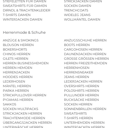
STIEFELETTEN FÜR DAMEN
STRICKJACKEN DAMEN
SWEATSHIRTS FÜR DAMEN
SOCKEN DAMEN
DIRNDL & TRACHTENKLEIDER
TRENCHCOATS
T-SHIRTS DAMEN
WIDELEG JEANS
WINTERJACKEN DAMEN
WOLLMÄNTEL DAMEN
Herrenmode & Schuhe
ANZÜGE & SMOKINGS
ANZUGSSCHUHE HERREN
BLOUSON HERREN
BOOTS HERREN
BOXERSHORTS
CARGOHOSEN HERREN
CHINOS HERREN
DAUNENJACKEN HERREN
GILETS HERREN
GROSSE GRÖSSEN HERREN
HERREN BUSINESSHEMDEN
HERREN FREIZEITHEMDEN
HERREN HEMDEN
HERRENHOSEN
HERRENJACKEN
HERRENSNEAKER
HOODIES HERREN
JEANS HERREN
LEDERHOSEN
LEDERJACKEN HERREN
MÄNTEL HERREN
OVERSHIRTS HERREN
PARKA HERREN
POLOSHIRTS HERREN
STRICKPULLOVER HERREN
PULLUNDER HERREN
PYJAMAS HERREN
RUCKSÄCKE HERREN
SAKKOS
SOCKEN HERREN
SOCKEN MULTIPACKS
SONNENBRILLEN HERREN
STRICKJACKEN HERREN
SWEATSHIRTS
TRACHTENMODE HERREN
T-SHIRTS HERREN
ÜBERGANGSJACKEN HERREN
UNTERHEMDEN HERREN
UNTERWÄSCHE HERREN
WINTERJACKEN HERREN