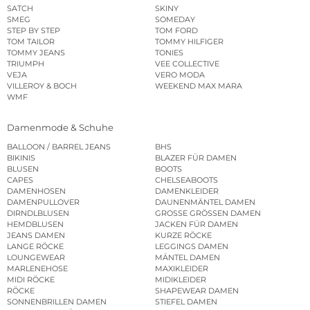
SATCH
SKINY
SMEG
SOMEDAY
STEP BY STEP
TOM FORD
TOM TAILOR
TOMMY HILFIGER
TOMMY JEANS
TONIES
TRIUMPH
VEE COLLECTIVE
VEJA
VERO MODA
VILLEROY & BOCH
WEEKEND MAX MARA
WMF
Damenmode & Schuhe
BALLOON / BARREL JEANS
BHS
BIKINIS
BLAZER FÜR DAMEN
BLUSEN
BOOTS
CAPES
CHELSEABOOTS
DAMENHOSEN
DAMENKLEIDER
DAMENPULLOVER
DAUNENMÄNTEL DAMEN
DIRNDLBLUSEN
GROSSE GRÖSSEN DAMEN
HEMDBLUSEN
JACKEN FÜR DAMEN
JEANS DAMEN
KURZE RÖCKE
LANGE RÖCKE
LEGGINGS DAMEN
LOUNGEWEAR
MÄNTEL DAMEN
MARLENEHOSE
MAXIKLEIDER
MIDI RÖCKE
MIDIKLEIDER
RÖCKE
SHAPEWEAR DAMEN
SONNENBRILLEN DAMEN
STIEFEL DAMEN