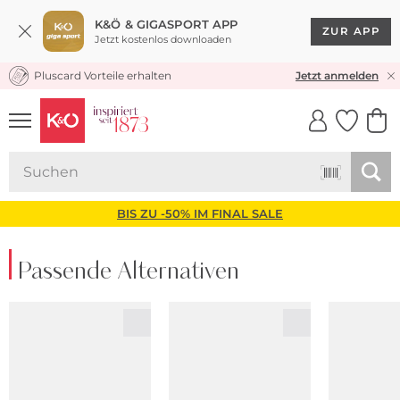
K&Ö & GIGASPORT APP
ZUR APP
Jetzt kostenlos downloaden
Pluscard Vorteile erhalten
30 TAGE RÜCKGABERECHT
Jetzt anmelden
UNSERE APP
CLICK &
CLICK &
COLLECT
RESERVE
BIS ZU -50% IM FINAL SALE
Passende Alternativen