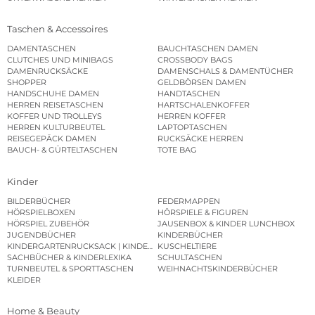
Taschen & Accessoires
DAMENTASCHEN
BAUCHTASCHEN DAMEN
CLUTCHES UND MINIBAGS
CROSSBODY BAGS
DAMENRUCKSÄCKE
DAMENSCHALS & DAMENTÜCHER
SHOPPER
GELDBÖRSEN DAMEN
HANDSCHUHE DAMEN
HANDTASCHEN
HERREN REISETASCHEN
HARTSCHALENKOFFER
KOFFER UND TROLLEYS
HERREN KOFFER
HERREN KULTURBEUTEL
LAPTOPTASCHEN
REISEGEPÄCK DAMEN
RUCKSÄCKE HERREN
BAUCH- & GÜRTELTASCHEN
TOTE BAG
Kinder
BILDERBÜCHER
FEDERMAPPEN
HÖRSPIELBOXEN
HÖRSPIELE & FIGUREN
HÖRSPIEL ZUBEHÖR
JAUSENBOX & KINDER LUNCHBOX
JUGENDBÜCHER
KINDERBÜCHER
KINDERGARTENRUCKSACK | KINDERGARTENBEUTEL
KUSCHELTIERE
SACHBÜCHER & KINDERLEXIKA
SCHULTASCHEN
TURNBEUTEL & SPORTTASCHEN
WEIHNACHTSKINDERBÜCHER
KLEIDER
Home & Beauty