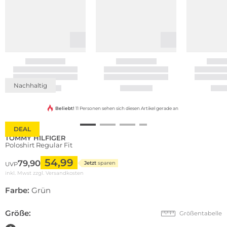
Nachhaltig
Beliebt!
11 Personen sehen sich diesen Artikel gerade an
DEAL
TOMMY HILFIGER
Poloshirt Regular Fit
54,99
79,90
Jetzt
sparen
UVP
inkl. Mwst zzgl.
Versandkosten
Farbe:
Grün
Größe:
Größentabelle