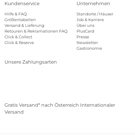
Kundenservice
Unternehmen
Hilfe & FAQ
Standorte / Häuser
Größentabellen
Job & Karriere
Versand & Lieferung
Über uns
Retouren & Reklamationen FAQ
PlusCard
Click & Collect
Presse
Click & Reserve
Newsletter
Gastronomie
Unsere Zahlungsarten
Klarna
Paypal
Mastercard
Visa
Diners
Eps
Shop
Applepay
Amazon
Gratis Versand* nach Österreich Internationaler
Versand