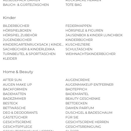
BAUCH- & GÜRTELTASCHEN
TOTE BAG
Kinder
BILDERBÜCHER
FEDERMAPPEN
HÖRSPIELBOXEN
HÖRSPIELE & FIGUREN
HÖRSPIEL ZUBEHÖR
JAUSENBOX & KINDER LUNCHBOX
JUGENDBÜCHER
KINDERBÜCHER
KINDERGARTENRUCKSACK | KINDERGARTENBEUTEL
KUSCHELTIERE
SACHBÜCHER & KINDERLEXIKA
SCHULTASCHEN
TURNBEUTEL & SPORTTASCHEN
WEIHNACHTSKINDERBÜCHER
KLEIDER
Home & Beauty
AFTER SUN
AUGENCREME
AUGEN MAKE UP
AUGENMAKEUP ENTFERNER
BACKFORMEN
BADTEPPICH
BADEMATTEN
BADEMÄNTEL
BADEZIMMER
BEAUTY GESCHENKE
BESTECK
BETTDECKEN
BETTWÄSCHE
DAMEN PARFUM
DEO & DEODORANTS
DUSCHGEL & BADESCHAUM
GÄSTETÜCHER
FÜR SIE
GESICHTSCREME
GESICHTSCREME HERREN
GESICHTSPFLEGE
GESICHTSREINIGUNG