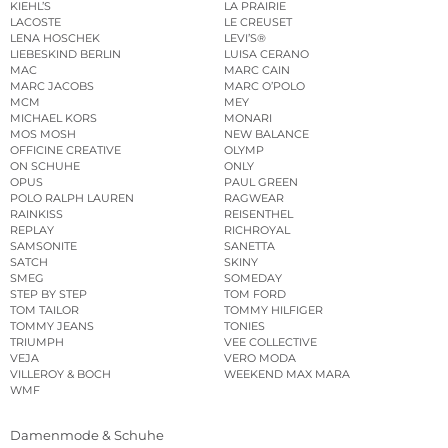
KIEHL’S
LA PRAIRIE
LACOSTE
LE CREUSET
LENA HOSCHEK
LEVI’S®
LIEBESKIND BERLIN
LUISA CERANO
MAC
MARC CAIN
MARC JACOBS
MARC O’POLO
MCM
MEY
MICHAEL KORS
MONARI
MOS MOSH
NEW BALANCE
OFFICINE CREATIVE
OLYMP
ON SCHUHE
ONLY
OPUS
PAUL GREEN
POLO RALPH LAUREN
RAGWEAR
RAINKISS
REISENTHEL
REPLAY
RICHROYAL
SAMSONITE
SANETTA
SATCH
SKINY
SMEG
SOMEDAY
STEP BY STEP
TOM FORD
TOM TAILOR
TOMMY HILFIGER
TOMMY JEANS
TONIES
TRIUMPH
VEE COLLECTIVE
VEJA
VERO MODA
VILLEROY & BOCH
WEEKEND MAX MARA
WMF
Damenmode & Schuhe