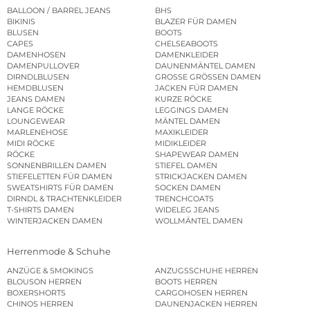
BALLOON / BARREL JEANS
BHS
BIKINIS
BLAZER FÜR DAMEN
BLUSEN
BOOTS
CAPES
CHELSEABOOTS
DAMENHOSEN
DAMENKLEIDER
DAMENPULLOVER
DAUNENMÄNTEL DAMEN
DIRNDLBLUSEN
GROSSE GRÖSSEN DAMEN
HEMDBLUSEN
JACKEN FÜR DAMEN
JEANS DAMEN
KURZE RÖCKE
LANGE RÖCKE
LEGGINGS DAMEN
LOUNGEWEAR
MÄNTEL DAMEN
MARLENEHOSE
MAXIKLEIDER
MIDI RÖCKE
MIDIKLEIDER
RÖCKE
SHAPEWEAR DAMEN
SONNENBRILLEN DAMEN
STIEFEL DAMEN
STIEFELETTEN FÜR DAMEN
STRICKJACKEN DAMEN
SWEATSHIRTS FÜR DAMEN
SOCKEN DAMEN
DIRNDL & TRACHTENKLEIDER
TRENCHCOATS
T-SHIRTS DAMEN
WIDELEG JEANS
WINTERJACKEN DAMEN
WOLLMÄNTEL DAMEN
Herrenmode & Schuhe
ANZÜGE & SMOKINGS
ANZUGSSCHUHE HERREN
BLOUSON HERREN
BOOTS HERREN
BOXERSHORTS
CARGOHOSEN HERREN
CHINOS HERREN
DAUNENJACKEN HERREN