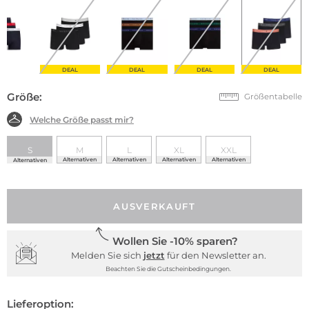
DEAL
DEAL
DEAL
DEAL
Größe:
Größentabelle
Welche Größe passt mir?
S
M
L
XL
XXL
Alternativen
Alternativen
Alternativen
Alternativen
Alternativen
AUSVERKAUFT
Wollen Sie -10% sparen?
Melden Sie sich
jetzt
für den Newsletter an.
Beachten Sie die Gutscheinbedingungen.
Lieferoption: