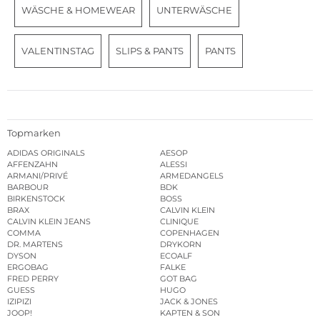
WÄSCHE & HOMEWEAR
UNTERWÄSCHE
VALENTINSTAG
SLIPS & PANTS
PANTS
Topmarken
ADIDAS ORIGINALS
AESOP
AFFENZAHN
ALESSI
ARMANI/PRIVÉ
ARMEDANGELS
BARBOUR
BDK
BIRKENSTOCK
BOSS
BRAX
CALVIN KLEIN
CALVIN KLEIN JEANS
CLINIQUE
COMMA
COPENHAGEN
DR. MARTENS
DRYKORN
DYSON
ECOALF
ERGOBAG
FALKE
FRED PERRY
GOT BAG
GUESS
HUGO
IZIPIZI
JACK & JONES
JOOP!
KAPTEN & SON