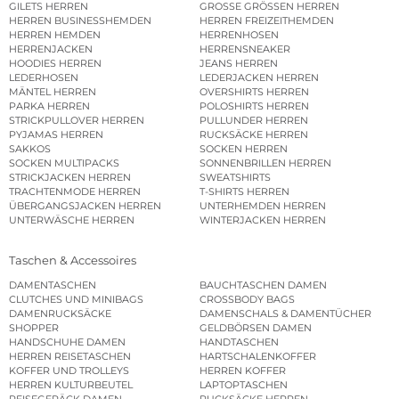
GILETS HERREN
GROSSE GRÖSSEN HERREN
HERREN BUSINESSHEMDEN
HERREN FREIZEITHEMDEN
HERREN HEMDEN
HERRENHOSEN
HERRENJACKEN
HERRENSNEAKER
HOODIES HERREN
JEANS HERREN
LEDERHOSEN
LEDERJACKEN HERREN
MÄNTEL HERREN
OVERSHIRTS HERREN
PARKA HERREN
POLOSHIRTS HERREN
STRICKPULLOVER HERREN
PULLUNDER HERREN
PYJAMAS HERREN
RUCKSÄCKE HERREN
SAKKOS
SOCKEN HERREN
SOCKEN MULTIPACKS
SONNENBRILLEN HERREN
STRICKJACKEN HERREN
SWEATSHIRTS
TRACHTENMODE HERREN
T-SHIRTS HERREN
ÜBERGANGSJACKEN HERREN
UNTERHEMDEN HERREN
UNTERWÄSCHE HERREN
WINTERJACKEN HERREN
Taschen & Accessoires
DAMENTASCHEN
BAUCHTASCHEN DAMEN
CLUTCHES UND MINIBAGS
CROSSBODY BAGS
DAMENRUCKSÄCKE
DAMENSCHALS & DAMENTÜCHER
SHOPPER
GELDBÖRSEN DAMEN
HANDSCHUHE DAMEN
HANDTASCHEN
HERREN REISETASCHEN
HARTSCHALENKOFFER
KOFFER UND TROLLEYS
HERREN KOFFER
HERREN KULTURBEUTEL
LAPTOPTASCHEN
REISEGEPÄCK DAMEN
RUCKSÄCKE HERREN