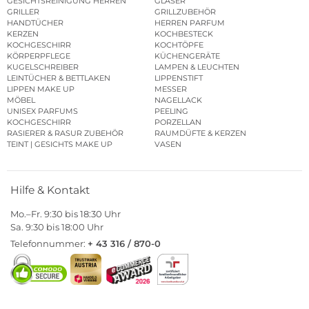
GESICHTSREINIGUNG HERREN
GLÄSER
GRILLER
GRILLZUBEHÖR
HANDTÜCHER
HERREN PARFUM
KERZEN
KOCHBESTECK
KOCHGESCHIRR
KOCHTÖPFE
KÖRPERPFLEGE
KÜCHENGERÄTE
KUGELSCHREIBER
LAMPEN & LEUCHTEN
LEINTÜCHER & BETTLAKEN
LIPPENSTIFT
LIPPEN MAKE UP
MESSER
MÖBEL
NAGELLACK
UNISEX PARFUMS
PEELING
KOCHGESCHIRR
PORZELLAN
RASIERER & RASUR ZUBEHÖR
RAUMDÜFTE & KERZEN
TEINT | GESICHTS MAKE UP
VASEN
Hilfe & Kontakt
Mo.–Fr. 9:30 bis 18:30 Uhr
Sa. 9:30 bis 18:00 Uhr
Telefonnummer:
+ 43 316 / 870-0