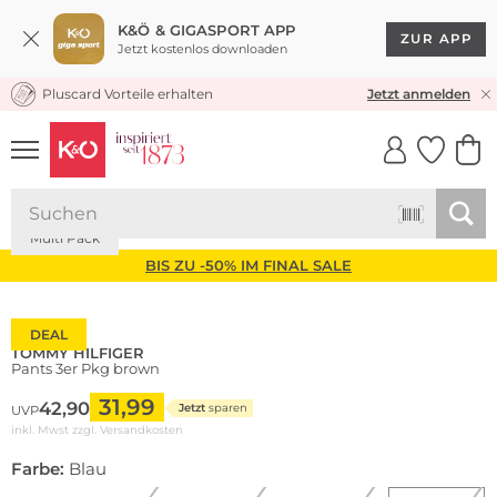
K&Ö & GIGASPORT APP
ZUR APP
Jetzt kostenlos downloaden
Pluscard Vorteile erhalten
KOSTENLOSER VERSAND* & RÜCKVERSAND
Jetzt anmelden
UNSERE APP
CLICK &
CLICK &
COLLECT
RESERVE
Multi Pack
BIS ZU -50% IM FINAL SALE
DEAL
TOMMY HILFIGER
Pants 3er Pkg brown
31,99
42,90
Jetzt
sparen
UVP
inkl. Mwst zzgl.
Versandkosten
Farbe:
Blau