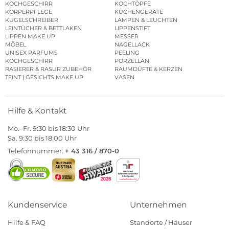
KOCHGESCHIRR
KOCHTÖPFE
KÖRPERPFLEGE
KÜCHENGERÄTE
KUGELSCHREIBER
LAMPEN & LEUCHTEN
LEINTÜCHER & BETTLAKEN
LIPPENSTIFT
LIPPEN MAKE UP
MESSER
MÖBEL
NAGELLACK
UNISEX PARFUMS
PEELING
KOCHGESCHIRR
PORZELLAN
RASIERER & RASUR ZUBEHÖR
RAUMDÜFTE & KERZEN
TEINT | GESICHTS MAKE UP
VASEN
Hilfe & Kontakt
Mo.–Fr. 9:30 bis 18:30 Uhr
Sa. 9:30 bis 18:00 Uhr
Telefonnummer:
+ 43 316 / 870-0
Kundenservice
Unternehmen
Hilfe & FAQ
Standorte / Häuser