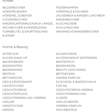
Kinder
BILDERBÜCHER
FEDERMAPPEN
HÖRSPIELBOXEN
HÖRSPIELE & FIGUREN
HÖRSPIEL ZUBEHÖR
JAUSENBOX & KINDER LUNCHBOX
JUGENDBÜCHER
KINDERBÜCHER
KINDERGARTENRUCKSACK | KINDERGARTENBEUTEL
KUSCHELTIERE
SACHBÜCHER & KINDERLEXIKA
SCHULTASCHEN
TURNBEUTEL & SPORTTASCHEN
WEIHNACHTSKINDERBÜCHER
KLEIDER
Home & Beauty
AFTER SUN
AUGENCREME
AUGEN MAKE UP
AUGENMAKEUP ENTFERNER
BACKFORMEN
BADTEPPICH
BADEMATTEN
BADEMÄNTEL
BADEZIMMER
BEAUTY GESCHENKE
BESTECK
BETTDECKEN
BETTWÄSCHE
DAMEN PARFUM
DEO & DEODORANTS
DUSCHGEL & BADESCHAUM
GÄSTETÜCHER
FÜR SIE
GESICHTSCREME
GESICHTSCREME HERREN
GESICHTSPFLEGE
GESICHTSREINIGUNG
GESICHTSREINIGUNG HERREN
GLÄSER
GRILLER
GRILLZUBEHÖR
HANDTÜCHER
HERREN PARFUM
KERZEN
KOCHBESTECK