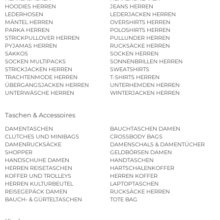
HOODIES HERREN
JEANS HERREN
LEDERHOSEN
LEDERJACKEN HERREN
MÄNTEL HERREN
OVERSHIRTS HERREN
PARKA HERREN
POLOSHIRTS HERREN
STRICKPULLOVER HERREN
PULLUNDER HERREN
PYJAMAS HERREN
RUCKSÄCKE HERREN
SAKKOS
SOCKEN HERREN
SOCKEN MULTIPACKS
SONNENBRILLEN HERREN
STRICKJACKEN HERREN
SWEATSHIRTS
TRACHTENMODE HERREN
T-SHIRTS HERREN
ÜBERGANGSJACKEN HERREN
UNTERHEMDEN HERREN
UNTERWÄSCHE HERREN
WINTERJACKEN HERREN
Taschen & Accessoires
DAMENTASCHEN
BAUCHTASCHEN DAMEN
CLUTCHES UND MINIBAGS
CROSSBODY BAGS
DAMENRUCKSÄCKE
DAMENSCHALS & DAMENTÜCHER
SHOPPER
GELDBÖRSEN DAMEN
HANDSCHUHE DAMEN
HANDTASCHEN
HERREN REISETASCHEN
HARTSCHALENKOFFER
KOFFER UND TROLLEYS
HERREN KOFFER
HERREN KULTURBEUTEL
LAPTOPTASCHEN
REISEGEPÄCK DAMEN
RUCKSÄCKE HERREN
BAUCH- & GÜRTELTASCHEN
TOTE BAG