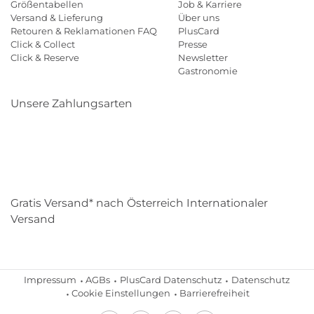
Größentabellen
Job & Karriere
Versand & Lieferung
Über uns
Retouren & Reklamationen FAQ
PlusCard
Click & Collect
Presse
Click & Reserve
Newsletter
Gastronomie
Unsere Zahlungsarten
Klarna
Paypal
Mastercard
Visa
Diners
Eps
Shop
Applepay
Amazon
Gratis Versand* nach Österreich Internationaler
Versand
Impressum
AGBs
PlusCard Datenschutz
Datenschutz
Cookie Einstellungen
Barrierefreiheit