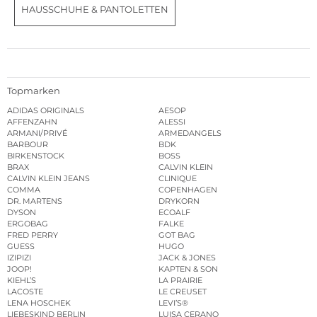
HAUSSCHUHE & PANTOLETTEN
Topmarken
ADIDAS ORIGINALS
AESOP
AFFENZAHN
ALESSI
ARMANI/PRIVÉ
ARMEDANGELS
BARBOUR
BDK
BIRKENSTOCK
BOSS
BRAX
CALVIN KLEIN
CALVIN KLEIN JEANS
CLINIQUE
COMMA
COPENHAGEN
DR. MARTENS
DRYKORN
DYSON
ECOALF
ERGOBAG
FALKE
FRED PERRY
GOT BAG
GUESS
HUGO
IZIPIZI
JACK & JONES
JOOP!
KAPTEN & SON
KIEHL’S
LA PRAIRIE
LACOSTE
LE CREUSET
LENA HOSCHEK
LEVI’S®
LIEBESKIND BERLIN
LUISA CERANO