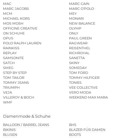
MAC
MARC CAIN
MARC JACOBS
MARC O’POLO
MCM
MEY
MICHAEL KORS
MONARI
MOS MOSH
NEW BALANCE
OFFICINE CREATIVE
OLYMP
ON SCHUHE
ONLY
OPUS
PAUL GREEN
POLO RALPH LAUREN
RAGWEAR
RAINKISS
REISENTHEL
REPLAY
RICHROYAL
SAMSONITE
SANETTA
SATCH
SKINY
SMEG
SOMEDAY
STEP BY STEP
TOM FORD
TOM TAILOR
TOMMY HILFIGER
TOMMY JEANS
TONIES
TRIUMPH
VEE COLLECTIVE
VEJA
VERO MODA
VILLEROY & BOCH
WEEKEND MAX MARA
WMF
Damenmode & Schuhe
BALLOON / BARREL JEANS
BHS
BIKINIS
BLAZER FÜR DAMEN
BLUSEN
BOOTS