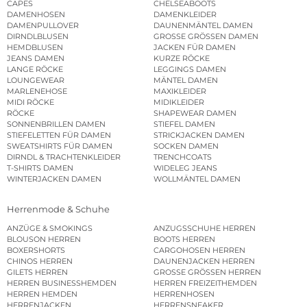
CAPES
CHELSEABOOTS
DAMENHOSEN
DAMENKLEIDER
DAMENPULLOVER
DAUNENMÄNTEL DAMEN
DIRNDLBLUSEN
GROSSE GRÖSSEN DAMEN
HEMDBLUSEN
JACKEN FÜR DAMEN
JEANS DAMEN
KURZE RÖCKE
LANGE RÖCKE
LEGGINGS DAMEN
LOUNGEWEAR
MÄNTEL DAMEN
MARLENEHOSE
MAXIKLEIDER
MIDI RÖCKE
MIDIKLEIDER
RÖCKE
SHAPEWEAR DAMEN
SONNENBRILLEN DAMEN
STIEFEL DAMEN
STIEFELETTEN FÜR DAMEN
STRICKJACKEN DAMEN
SWEATSHIRTS FÜR DAMEN
SOCKEN DAMEN
DIRNDL & TRACHTENKLEIDER
TRENCHCOATS
T-SHIRTS DAMEN
WIDELEG JEANS
WINTERJACKEN DAMEN
WOLLMÄNTEL DAMEN
Herrenmode & Schuhe
ANZÜGE & SMOKINGS
ANZUGSSCHUHE HERREN
BLOUSON HERREN
BOOTS HERREN
BOXERSHORTS
CARGOHOSEN HERREN
CHINOS HERREN
DAUNENJACKEN HERREN
GILETS HERREN
GROSSE GRÖSSEN HERREN
HERREN BUSINESSHEMDEN
HERREN FREIZEITHEMDEN
HERREN HEMDEN
HERRENHOSEN
HERRENJACKEN
HERRENSNEAKER