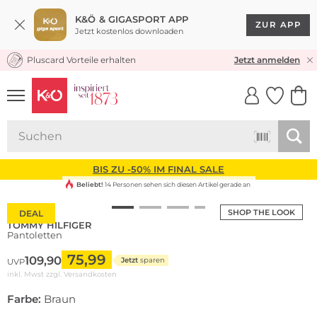
K&Ö & GIGASPORT APP
ZUR APP
Jetzt kostenlos downloaden
Pluscard Vorteile erhalten
KOSTENLOSER VERSAND* & RÜCKVERSAND
Jetzt anmelden
UNSERE APP
CLICK &
CLICK &
COLLECT
RESERVE
BIS ZU -50% IM FINAL SALE
Beliebt!
14 Personen sehen sich diesen Artikel gerade an
SHOP THE LOOK
DEAL
TOMMY HILFIGER
Pantoletten
75,99
109,90
Jetzt
sparen
UVP
inkl. Mwst zzgl.
Versandkosten
Farbe:
Braun