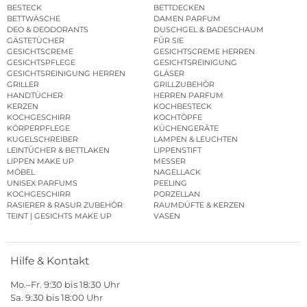
BESTECK
BETTDECKEN
BETTWÄSCHE
DAMEN PARFUM
DEO & DEODORANTS
DUSCHGEL & BADESCHAUM
GÄSTETÜCHER
FÜR SIE
GESICHTSCREME
GESICHTSCREME HERREN
GESICHTSPFLEGE
GESICHTSREINIGUNG
GESICHTSREINIGUNG HERREN
GLÄSER
GRILLER
GRILLZUBEHÖR
HANDTÜCHER
HERREN PARFUM
KERZEN
KOCHBESTECK
KOCHGESCHIRR
KOCHTÖPFE
KÖRPERPFLEGE
KÜCHENGERÄTE
KUGELSCHREIBER
LAMPEN & LEUCHTEN
LEINTÜCHER & BETTLAKEN
LIPPENSTIFT
LIPPEN MAKE UP
MESSER
MÖBEL
NAGELLACK
UNISEX PARFUMS
PEELING
KOCHGESCHIRR
PORZELLAN
RASIERER & RASUR ZUBEHÖR
RAUMDÜFTE & KERZEN
TEINT | GESICHTS MAKE UP
VASEN
Hilfe & Kontakt
Mo.–Fr. 9:30 bis 18:30 Uhr
Sa. 9:30 bis 18:00 Uhr