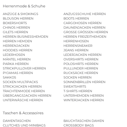
Herrenmode & Schuhe
ANZÜGE & SMOKINGS
ANZUGSSCHUHE HERREN
BLOUSON HERREN
BOOTS HERREN
BOXERSHORTS
CARGOHOSEN HERREN
CHINOS HERREN
DAUNENJACKEN HERREN
GILETS HERREN
GROSSE GRÖSSEN HERREN
HERREN BUSINESSHEMDEN
HERREN FREIZEITHEMDEN
HERREN HEMDEN
HERRENHOSEN
HERRENJACKEN
HERRENSNEAKER
HOODIES HERREN
JEANS HERREN
LEDERHOSEN
LEDERJACKEN HERREN
MÄNTEL HERREN
OVERSHIRTS HERREN
PARKA HERREN
POLOSHIRTS HERREN
STRICKPULLOVER HERREN
PULLUNDER HERREN
PYJAMAS HERREN
RUCKSÄCKE HERREN
SAKKOS
SOCKEN HERREN
SOCKEN MULTIPACKS
SONNENBRILLEN HERREN
STRICKJACKEN HERREN
SWEATSHIRTS
TRACHTENMODE HERREN
T-SHIRTS HERREN
ÜBERGANGSJACKEN HERREN
UNTERHEMDEN HERREN
UNTERWÄSCHE HERREN
WINTERJACKEN HERREN
Taschen & Accessoires
DAMENTASCHEN
BAUCHTASCHEN DAMEN
CLUTCHES UND MINIBAGS
CROSSBODY BAGS