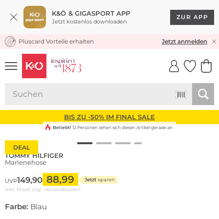
K&Ö & GIGASPORT APP
ZUR APP
Jetzt kostenlos downloaden
Pluscard Vorteile erhalten
KOSTENLOSER VERSAND* & RÜCKVERSAND
Jetzt anmelden
UNSERE APP
CLICK &
CLICK &
COLLECT
RESERVE
BIS ZU -50% IM FINAL SALE
Beliebt!
12 Personen sehen sich diesen Artikel gerade an
DEAL
TOMMY HILFIGER
Marlenehose
88,99
149,90
Jetzt
sparen
UVP
inkl. Mwst zzgl.
Versandkosten
Farbe:
Blau