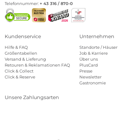
Telefonnummer:
+ 43 316 / 870-0
Kundenservice
Unternehmen
Hilfe & FAQ
Standorte / Häuser
Größentabellen
Job & Karriere
Versand & Lieferung
Über uns
Retouren & Reklamationen FAQ
PlusCard
Click & Collect
Presse
Click & Reserve
Newsletter
Gastronomie
Unsere Zahlungsarten
Klarna
Paypal
Mastercard
Visa
Diners
Eps
Shop
Applepay
Amazon