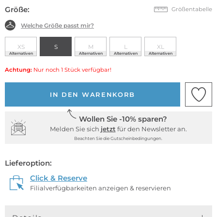
Größe:
Größentabelle
Welche Größe passt mir?
XS
S
M
L
XL
Alternativen
Alternativen
Alternativen
Alternativen
Achtung:
Nur noch 1 Stück verfügbar!
IN DEN WARENKORB
Wollen Sie -10% sparen?
Melden Sie sich
jetzt
für den Newsletter an.
Beachten Sie die Gutscheinbedingungen.
Lieferoption:
Click & Reserve
Filialverfügbarkeiten anzeigen & reservieren