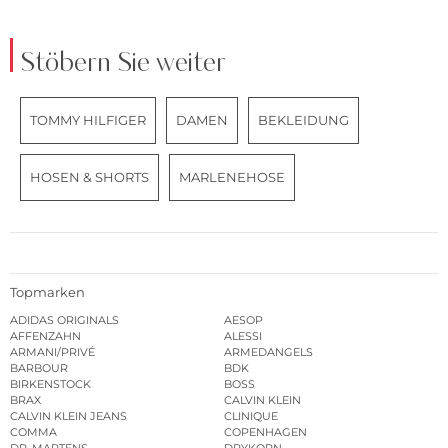
Stöbern Sie weiter
TOMMY HILFIGER
DAMEN
BEKLEIDUNG
HOSEN & SHORTS
MARLENEHOSE
Topmarken
ADIDAS ORIGINALS
AESOP
AFFENZAHN
ALESSI
ARMANI/PRIVÉ
ARMEDANGELS
BARBOUR
BDK
BIRKENSTOCK
BOSS
BRAX
CALVIN KLEIN
CALVIN KLEIN JEANS
CLINIQUE
COMMA
COPENHAGEN