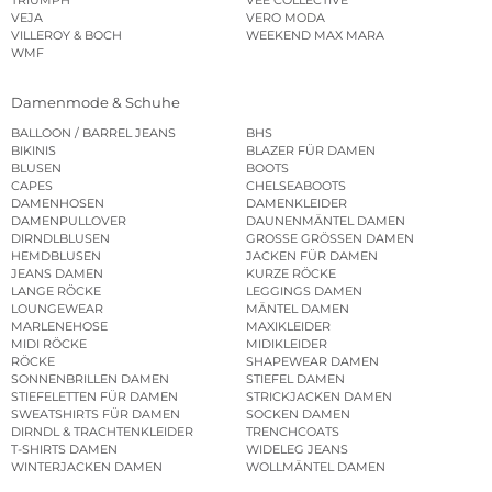
TRIUMPH
VEE COLLECTIVE
VEJA
VERO MODA
VILLEROY & BOCH
WEEKEND MAX MARA
WMF
Damenmode & Schuhe
BALLOON / BARREL JEANS
BHS
BIKINIS
BLAZER FÜR DAMEN
BLUSEN
BOOTS
CAPES
CHELSEABOOTS
DAMENHOSEN
DAMENKLEIDER
DAMENPULLOVER
DAUNENMÄNTEL DAMEN
DIRNDLBLUSEN
GROSSE GRÖSSEN DAMEN
HEMDBLUSEN
JACKEN FÜR DAMEN
JEANS DAMEN
KURZE RÖCKE
LANGE RÖCKE
LEGGINGS DAMEN
LOUNGEWEAR
MÄNTEL DAMEN
MARLENEHOSE
MAXIKLEIDER
MIDI RÖCKE
MIDIKLEIDER
RÖCKE
SHAPEWEAR DAMEN
SONNENBRILLEN DAMEN
STIEFEL DAMEN
STIEFELETTEN FÜR DAMEN
STRICKJACKEN DAMEN
SWEATSHIRTS FÜR DAMEN
SOCKEN DAMEN
DIRNDL & TRACHTENKLEIDER
TRENCHCOATS
T-SHIRTS DAMEN
WIDELEG JEANS
WINTERJACKEN DAMEN
WOLLMÄNTEL DAMEN