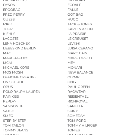
DR. MARTENS
DRYKORN
DYSON
ECOALF
ERGOBAG
FALKE
FRED PERRY
GOT BAG
GUESS
HUGO
IZIPIZI
JACK & JONES
JOOP!
KAPTEN & SON
KIEHL’S
LA PRAIRIE
LACOSTE
LE CREUSET
LENA HOSCHEK
LEVI’S®
LIEBESKIND BERLIN
LUISA CERANO
MAC
MARC CAIN
MARC JACOBS
MARC O’POLO
MCM
MEY
MICHAEL KORS
MONARI
MOS MOSH
NEW BALANCE
OFFICINE CREATIVE
OLYMP
ON SCHUHE
ONLY
OPUS
PAUL GREEN
POLO RALPH LAUREN
RAGWEAR
RAINKISS
REISENTHEL
REPLAY
RICHROYAL
SAMSONITE
SANETTA
SATCH
SKINY
SMEG
SOMEDAY
STEP BY STEP
TOM FORD
TOM TAILOR
TOMMY HILFIGER
TOMMY JEANS
TONIES