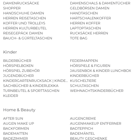
DAMENRUCKSÄCKE
DAMENSCHALS & DAMENTÜCHER
SHOPPER
GELDBÖRSEN DAMEN
HANDSCHUHE DAMEN
HANDTASCHEN
HERREN REISETASCHEN
HARTSCHALENKOFFER
KOFFER UND TROLLEYS
HERREN KOFFER
HERREN KULTURBEUTEL
LAPTOPTASCHEN
REISEGEPÄCK DAMEN
RUCKSÄCKE HERREN
BAUCH- & GÜRTELTASCHEN
TOTE BAG
Kinder
BILDERBÜCHER
FEDERMAPPEN
HÖRSPIELBOXEN
HÖRSPIELE & FIGUREN
HÖRSPIEL ZUBEHÖR
JAUSENBOX & KINDER LUNCHBOX
JUGENDBÜCHER
KINDERBÜCHER
KINDERGARTENRUCKSACK | KINDERGARTENBEUTEL
KUSCHELTIERE
SACHBÜCHER & KINDERLEXIKA
SCHULTASCHEN
TURNBEUTEL & SPORTTASCHEN
WEIHNACHTSKINDERBÜCHER
KLEIDER
Home & Beauty
AFTER SUN
AUGENCREME
AUGEN MAKE UP
AUGENMAKEUP ENTFERNER
BACKFORMEN
BADTEPPICH
BADEMATTEN
BADEMÄNTEL
BADEZIMMER
BEAUTY GESCHENKE