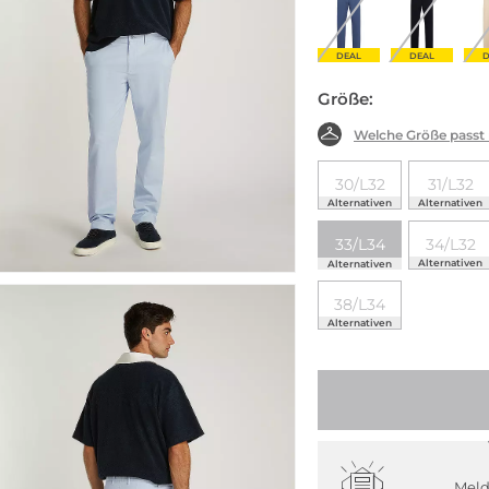
DEAL
DEAL
D
Größe:
Welche Größe passt
30/L32
31/L32
Alternativen
Alternativen
33/L34
34/L32
Alternativen
Alternativen
38/L34
Alternativen
Meld