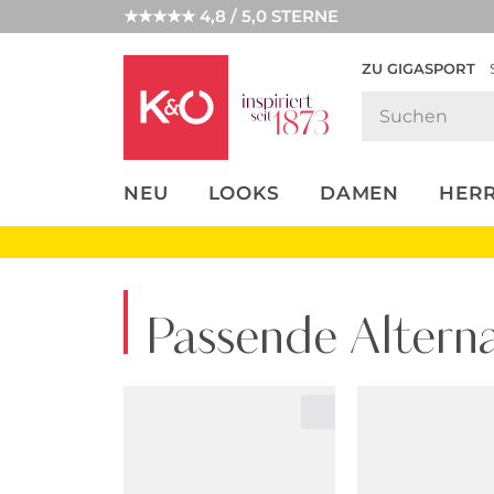
★★★★★ 4,8 / 5,0 STERNE
ZU GIGASPORT
FASHION-
UNSERE APP
CLICK &
CLICK &
TRENDS
COLLECT
RESERVE
NEU
LOOKS
DAMEN
HER
Passende Alterna