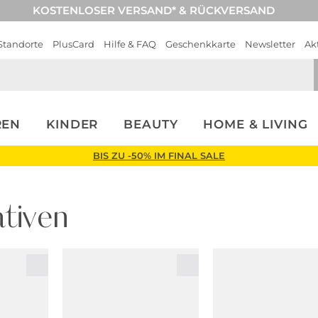
KOSTENLOSER VERSAND* & RÜCKVERSAND
Standorte
PlusCard
Hilfe & FAQ
Geschenkkarte
Newsletter
Ak
REN
KINDER
BEAUTY
HOME & LIVING
BIS ZU -50% IM FINAL SALE
tiven