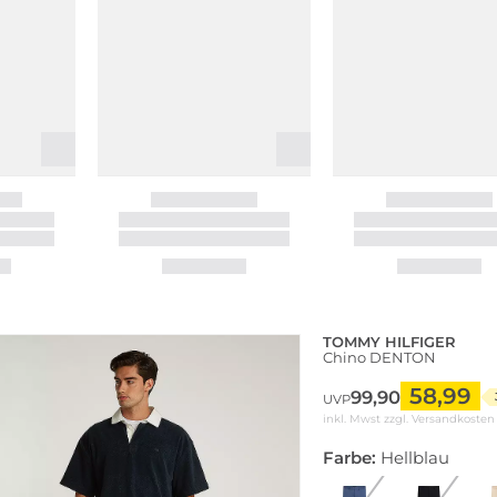
TOMMY HILFIGER
Chino DENTON
58,99
99,90
UVP
inkl. Mwst zzgl.
Versandkosten
Farbe:
Hellblau