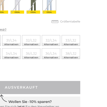
EAL
DEAL
DEAL
DEAL
Größentabelle
 mir?
31/L34
32/L32
32/L34
33/L32
Alternativen
Alternativen
Alternativen
Alternativen
34/L34
36/L32
36/L34
38/L32
Alternativen
Alternativen
Alternativen
Alternativen
AUSVERKAUFT
Wollen Sie -10% sparen?
en Sie sich
jetzt
für den Newsletter an.