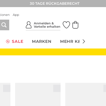
30 TAGE RÜCKGABERECHT
tionen
App
Anmelden &
Vorteile erhalten
SALE
MARKEN
MEHR K&Ö
NACH