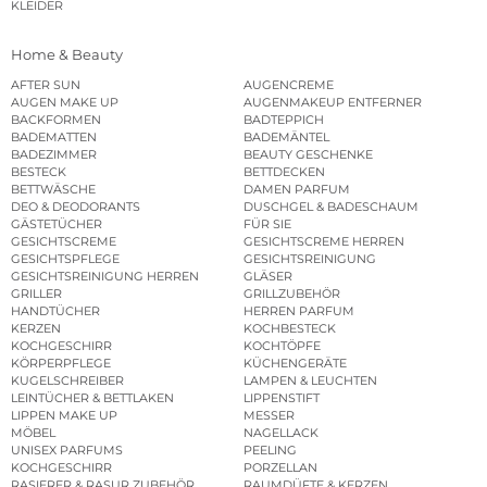
KLEIDER
Home & Beauty
AFTER SUN
AUGENCREME
AUGEN MAKE UP
AUGENMAKEUP ENTFERNER
BACKFORMEN
BADTEPPICH
BADEMATTEN
BADEMÄNTEL
BADEZIMMER
BEAUTY GESCHENKE
BESTECK
BETTDECKEN
BETTWÄSCHE
DAMEN PARFUM
DEO & DEODORANTS
DUSCHGEL & BADESCHAUM
GÄSTETÜCHER
FÜR SIE
GESICHTSCREME
GESICHTSCREME HERREN
GESICHTSPFLEGE
GESICHTSREINIGUNG
GESICHTSREINIGUNG HERREN
GLÄSER
GRILLER
GRILLZUBEHÖR
HANDTÜCHER
HERREN PARFUM
KERZEN
KOCHBESTECK
KOCHGESCHIRR
KOCHTÖPFE
KÖRPERPFLEGE
KÜCHENGERÄTE
KUGELSCHREIBER
LAMPEN & LEUCHTEN
LEINTÜCHER & BETTLAKEN
LIPPENSTIFT
LIPPEN MAKE UP
MESSER
MÖBEL
NAGELLACK
UNISEX PARFUMS
PEELING
KOCHGESCHIRR
PORZELLAN
RASIERER & RASUR ZUBEHÖR
RAUMDÜFTE & KERZEN