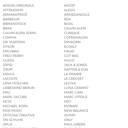
ADIDAS ORIGINALS
AESOP
AFFENZAHN
ALESSI
ARMANI/PRIVÉ
ARMEDANGELS
BARBOUR
BDK
BIRKENSTOCK
BOSS
BRAX
CALVIN KLEIN
CALVIN KLEIN JEANS
CLINIQUE
COMMA
COPENHAGEN
DR. MARTENS
DRYKORN
DYSON
ECOALF
ERGOBAG
FALKE
FRED PERRY
GOT BAG
GUESS
HUGO
IZIPIZI
JACK & JONES
JOOP!
KAPTEN & SON
KIEHL’S
LA PRAIRIE
LACOSTE
LE CREUSET
LENA HOSCHEK
LEVI’S®
LIEBESKIND BERLIN
LUISA CERANO
MAC
MARC CAIN
MARC JACOBS
MARC O’POLO
MCM
MEY
MICHAEL KORS
MONARI
MOS MOSH
NEW BALANCE
OFFICINE CREATIVE
OLYMP
ON SCHUHE
ONLY
OPUS
PAUL GREEN