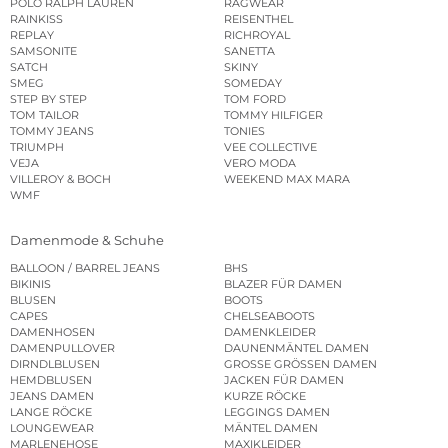
POLO RALPH LAUREN
RAGWEAR
RAINKISS
REISENTHEL
REPLAY
RICHROYAL
SAMSONITE
SANETTA
SATCH
SKINY
SMEG
SOMEDAY
STEP BY STEP
TOM FORD
TOM TAILOR
TOMMY HILFIGER
TOMMY JEANS
TONIES
TRIUMPH
VEE COLLECTIVE
VEJA
VERO MODA
VILLEROY & BOCH
WEEKEND MAX MARA
WMF
Damenmode & Schuhe
BALLOON / BARREL JEANS
BHS
BIKINIS
BLAZER FÜR DAMEN
BLUSEN
BOOTS
CAPES
CHELSEABOOTS
DAMENHOSEN
DAMENKLEIDER
DAMENPULLOVER
DAUNENMÄNTEL DAMEN
DIRNDLBLUSEN
GROSSE GRÖSSEN DAMEN
HEMDBLUSEN
JACKEN FÜR DAMEN
JEANS DAMEN
KURZE RÖCKE
LANGE RÖCKE
LEGGINGS DAMEN
LOUNGEWEAR
MÄNTEL DAMEN
MARLENEHOSE
MAXIKLEIDER