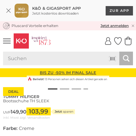
K&Ö & GIGASPORT APP
ZUR APP
Jetzt kostenlos downloaden
Pluscard Vorteile erhalten
KOSTENLOSER VERSAND* & RÜCKVERSAND
Jetzt anmelden
UNSERE APP
CLICK &
CLICK &
COLLECT
RESERVE
BIS ZU -50% IM FINAL SALE
Beliebt!
13 Personen sehen sich diesen Artikel gerade an
DEAL
TOMMY HILFIGER
Bootsschuhe TH SLEEK
103,99
149,90
Jetzt
sparen
UVP
inkl. Mwst zzgl.
Versandkosten
Farbe:
Creme