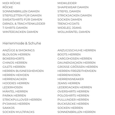
MIDI RÖCKE
MIDIKLEIDER
RÖCKE
SHAPEWEAR DAMEN
SONNENBRILLEN DAMEN
STIEFEL DAMEN
STIEFELETTEN FÜR DAMEN
STRICKJACKEN DAMEN
SWEATSHIRTS FÜR DAMEN
SOCKEN DAMEN
DIRNDL & TRACHTENKLEIDER
TRENCHCOATS
T-SHIRTS DAMEN
WIDELEG JEANS
WINTERJACKEN DAMEN
WOLLMÄNTEL DAMEN
Herrenmode & Schuhe
ANZÜGE & SMOKINGS
ANZUGSSCHUHE HERREN
BLOUSON HERREN
BOOTS HERREN
BOXERSHORTS
CARGOHOSEN HERREN
CHINOS HERREN
DAUNENJACKEN HERREN
GILETS HERREN
GROSSE GRÖSSEN HERREN
HERREN BUSINESSHEMDEN
HERREN FREIZEITHEMDEN
HERREN HEMDEN
HERRENHOSEN
HERRENJACKEN
HERRENSNEAKER
HOODIES HERREN
JEANS HERREN
LEDERHOSEN
LEDERJACKEN HERREN
MÄNTEL HERREN
OVERSHIRTS HERREN
PARKA HERREN
POLOSHIRTS HERREN
STRICKPULLOVER HERREN
PULLUNDER HERREN
PYJAMAS HERREN
RUCKSÄCKE HERREN
SAKKOS
SOCKEN HERREN
SOCKEN MULTIPACKS
SONNENBRILLEN HERREN