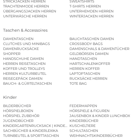
STRICKJACKEN HERREN
SWEATSHIRTS
TRACHTENMODE HERREN
T-SHIRTS HERREN
ÜBERGANGSJACKEN HERREN
UNTERHEMDEN HERREN
UNTERWÄSCHE HERREN
WINTERJACKEN HERREN
Taschen & Accessoires
DAMENTASCHEN
BAUCHTASCHEN DAMEN
CLUTCHES UND MINIBAGS
CROSSBODY BAGS
DAMENRUCKSÄCKE
DAMENSCHALS & DAMENTÜCHER
SHOPPER
GELDBÖRSEN DAMEN
HANDSCHUHE DAMEN
HANDTASCHEN
HERREN REISETASCHEN
HARTSCHALENKOFFER
KOFFER UND TROLLEYS
HERREN KOFFER
HERREN KULTURBEUTEL
LAPTOPTASCHEN
REISEGEPÄCK DAMEN
RUCKSÄCKE HERREN
BAUCH- & GÜRTELTASCHEN
TOTE BAG
Kinder
BILDERBÜCHER
FEDERMAPPEN
HÖRSPIELBOXEN
HÖRSPIELE & FIGUREN
HÖRSPIEL ZUBEHÖR
JAUSENBOX & KINDER LUNCHBOX
JUGENDBÜCHER
KINDERBÜCHER
KINDERGARTENRUCKSACK | KINDERGARTENBEUTEL
KUSCHELTIERE
SACHBÜCHER & KINDERLEXIKA
SCHULTASCHEN
TURNBEUTEL & SPORTTASCHEN
WEIHNACHTSKINDERBÜCHER