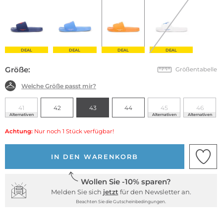
DEAL
DEAL
DEAL
DEAL
Größe:
Größentabelle
Welche Größe passt mir?
41
42
43
44
45
46
Alternativen
Alternativen
Alternativen
Achtung:
Nur noch 1 Stück verfügbar!
IN DEN WARENKORB
Wollen Sie -10% sparen?
Melden Sie sich
jetzt
für den Newsletter an.
Beachten Sie die Gutscheinbedingungen.