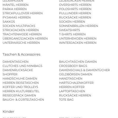
LEDERHOSEN
LEDERJACKEN HERREN
MÄNTEL HERREN
OVERSHIRTS HERREN
PARKA HERREN
POLOSHIRTS HERREN
STRICKPULLOVER HERREN
PULLUNDER HERREN
PYJAMAS HERREN
RUCKSÄCKE HERREN
SAKKOS
SOCKEN HERREN
SOCKEN MULTIPACKS
SONNENBRILLEN HERREN
STRICKJACKEN HERREN
SWEATSHIRTS
TRACHTENMODE HERREN
T-SHIRTS HERREN
ÜBERGANGSJACKEN HERREN
UNTERHEMDEN HERREN
UNTERWÄSCHE HERREN
WINTERJACKEN HERREN
Taschen & Accessoires
DAMENTASCHEN
BAUCHTASCHEN DAMEN
CLUTCHES UND MINIBAGS
CROSSBODY BAGS
DAMENRUCKSÄCKE
DAMENSCHALS & DAMENTÜCHER
SHOPPER
GELDBÖRSEN DAMEN
HANDSCHUHE DAMEN
HANDTASCHEN
HERREN REISETASCHEN
HARTSCHALENKOFFER
KOFFER UND TROLLEYS
HERREN KOFFER
HERREN KULTURBEUTEL
LAPTOPTASCHEN
REISEGEPÄCK DAMEN
RUCKSÄCKE HERREN
BAUCH- & GÜRTELTASCHEN
TOTE BAG
Kinder