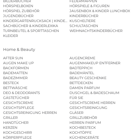
BILDERBÜCHER
FEDERMAPPEN
HÖRSPIELBOXEN
HÖRSPIELE & FIGUREN
HÖRSPIEL ZUBEHÖR
JAUSENBOX & KINDER LUNCHBOX
JUGENDBÜCHER
KINDERBÜCHER
KINDERGARTENRUCKSACK | KINDERGARTENBEUTEL
KUSCHELTIERE
SACHBÜCHER & KINDERLEXIKA
SCHULTASCHEN
TURNBEUTEL & SPORTTASCHEN
WEIHNACHTSKINDERBÜCHER
KLEIDER
Home & Beauty
AFTER SUN
AUGENCREME
AUGEN MAKE UP
AUGENMAKEUP ENTFERNER
BACKFORMEN
BADTEPPICH
BADEMATTEN
BADEMÄNTEL
BADEZIMMER
BEAUTY GESCHENKE
BESTECK
BETTDECKEN
BETTWÄSCHE
DAMEN PARFUM
DEO & DEODORANTS
DUSCHGEL & BADESCHAUM
GÄSTETÜCHER
FÜR SIE
GESICHTSCREME
GESICHTSCREME HERREN
GESICHTSPFLEGE
GESICHTSREINIGUNG
GESICHTSREINIGUNG HERREN
GLÄSER
GRILLER
GRILLZUBEHÖR
HANDTÜCHER
HERREN PARFUM
KERZEN
KOCHBESTECK
KOCHGESCHIRR
KOCHTÖPFE
KÖRPERPFLEGE
KÜCHENGERÄTE