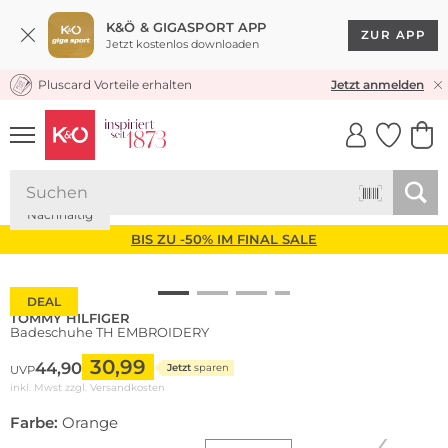
K&Ö & GIGASPORT APP
ZUR APP
Jetzt kostenlos downloaden
Pluscard Vorteile erhalten
KOSTENLOSER VERSAND* & RÜCKVERSAND
Jetzt anmelden
UNSERE APP
CLICK &
CLICK &
COLLECT
RESERVE
Nachhaltig
BIS ZU -50% IM FINAL SALE
DEAL
TOMMY HILFIGER
Badeschuhe TH EMBROIDERY
30,99
44,90
Jetzt
sparen
UVP
inkl. Mwst zzgl.
Versandkosten
Farbe:
Orange