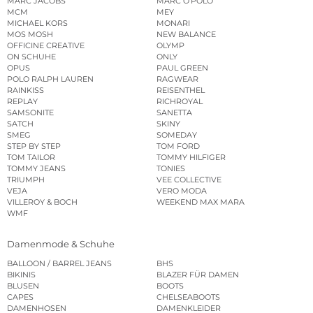
MARC JACOBS
MARC O’POLO
MCM
MEY
MICHAEL KORS
MONARI
MOS MOSH
NEW BALANCE
OFFICINE CREATIVE
OLYMP
ON SCHUHE
ONLY
OPUS
PAUL GREEN
POLO RALPH LAUREN
RAGWEAR
RAINKISS
REISENTHEL
REPLAY
RICHROYAL
SAMSONITE
SANETTA
SATCH
SKINY
SMEG
SOMEDAY
STEP BY STEP
TOM FORD
TOM TAILOR
TOMMY HILFIGER
TOMMY JEANS
TONIES
TRIUMPH
VEE COLLECTIVE
VEJA
VERO MODA
VILLEROY & BOCH
WEEKEND MAX MARA
WMF
Damenmode & Schuhe
BALLOON / BARREL JEANS
BHS
BIKINIS
BLAZER FÜR DAMEN
BLUSEN
BOOTS
CAPES
CHELSEABOOTS
DAMENHOSEN
DAMENKLEIDER