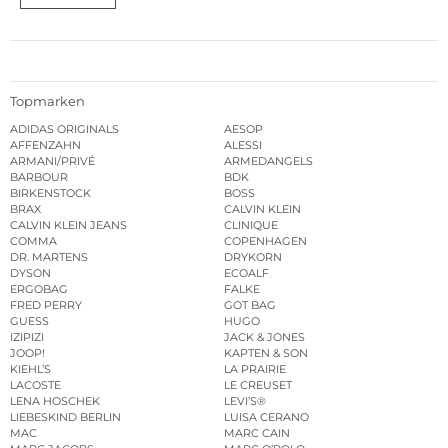
Topmarken
ADIDAS ORIGINALS
AESOP
AFFENZAHN
ALESSI
ARMANI/PRIVÉ
ARMEDANGELS
BARBOUR
BDK
BIRKENSTOCK
BOSS
BRAX
CALVIN KLEIN
CALVIN KLEIN JEANS
CLINIQUE
COMMA
COPENHAGEN
DR. MARTENS
DRYKORN
DYSON
ECOALF
ERGOBAG
FALKE
FRED PERRY
GOT BAG
GUESS
HUGO
IZIPIZI
JACK & JONES
JOOP!
KAPTEN & SON
KIEHL’S
LA PRAIRIE
LACOSTE
LE CREUSET
LENA HOSCHEK
LEVI’S®
LIEBESKIND BERLIN
LUISA CERANO
MAC
MARC CAIN