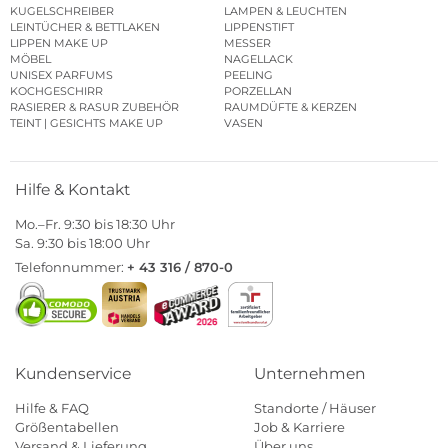
KUGELSCHREIBER
LAMPEN & LEUCHTEN
LEINTÜCHER & BETTLAKEN
LIPPENSTIFT
LIPPEN MAKE UP
MESSER
MÖBEL
NAGELLACK
UNISEX PARFUMS
PEELING
KOCHGESCHIRR
PORZELLAN
RASIERER & RASUR ZUBEHÖR
RAUMDÜFTE & KERZEN
TEINT | GESICHTS MAKE UP
VASEN
Hilfe & Kontakt
Mo.–Fr. 9:30 bis 18:30 Uhr
Sa. 9:30 bis 18:00 Uhr
Telefonnummer:
+ 43 316 / 870-0
Kundenservice
Unternehmen
Hilfe & FAQ
Standorte / Häuser
Größentabellen
Job & Karriere
Versand & Lieferung
Über uns