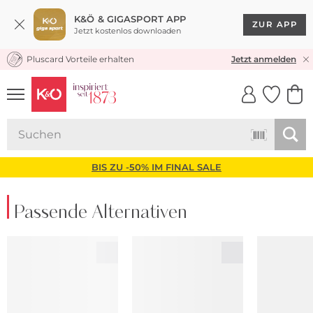
K&Ö & GIGASPORT APP
ZUR APP
Jetzt kostenlos downloaden
Pluscard Vorteile erhalten
KOSTENLOSER VERSAND* & RÜCKVERSAND
Jetzt anmelden
UNSERE APP
CLICK &
CLICK &
COLLECT
RESERVE
BIS ZU -50% IM FINAL SALE
Passende Alternativen