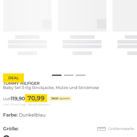
DEAL
TOMMY HILFIGER
Baby Set 3-tlg Strickjacke, Mütze und Strickhose
70,99
119,90
Jetzt
sparen
UVP
inkl. Mwst zzgl.
Versandkosten
Farbe:
Dunkelblau
Größe:
Größentabelle