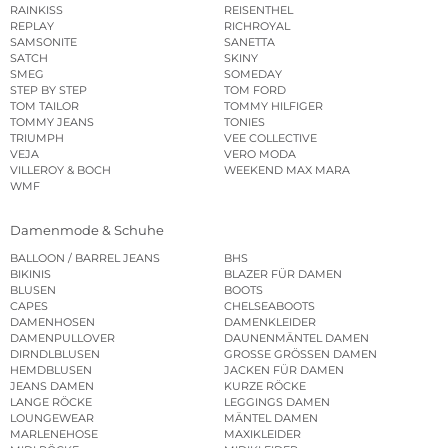
RAINKISS
REISENTHEL
REPLAY
RICHROYAL
SAMSONITE
SANETTA
SATCH
SKINY
SMEG
SOMEDAY
STEP BY STEP
TOM FORD
TOM TAILOR
TOMMY HILFIGER
TOMMY JEANS
TONIES
TRIUMPH
VEE COLLECTIVE
VEJA
VERO MODA
VILLEROY & BOCH
WEEKEND MAX MARA
WMF
Damenmode & Schuhe
BALLOON / BARREL JEANS
BHS
BIKINIS
BLAZER FÜR DAMEN
BLUSEN
BOOTS
CAPES
CHELSEABOOTS
DAMENHOSEN
DAMENKLEIDER
DAMENPULLOVER
DAUNENMÄNTEL DAMEN
DIRNDLBLUSEN
GROSSE GRÖSSEN DAMEN
HEMDBLUSEN
JACKEN FÜR DAMEN
JEANS DAMEN
KURZE RÖCKE
LANGE RÖCKE
LEGGINGS DAMEN
LOUNGEWEAR
MÄNTEL DAMEN
MARLENEHOSE
MAXIKLEIDER