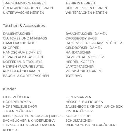
TRACHTENMODE HERREN
T-SHIRTS HERREN
ÜBERGANGSJACKEN HERREN
UNTERHEMDEN HERREN
UNTERWÄSCHE HERREN
WINTERJACKEN HERREN
Taschen & Accessoires
DAMENTASCHEN
BAUCHTASCHEN DAMEN
CLUTCHES UND MINIBAGS
CROSSBODY BAGS
DAMENRUCKSÄCKE
DAMENSCHALS & DAMENTÜCHER
SHOPPER
GELDBÖRSEN DAMEN
HANDSCHUHE DAMEN
HANDTASCHEN
HERREN REISETASCHEN
HARTSCHALENKOFFER
KOFFER UND TROLLEYS
HERREN KOFFER
HERREN KULTURBEUTEL
LAPTOPTASCHEN
REISEGEPÄCK DAMEN
RUCKSÄCKE HERREN
BAUCH- & GÜRTELTASCHEN
TOTE BAG
Kinder
BILDERBÜCHER
FEDERMAPPEN
HÖRSPIELBOXEN
HÖRSPIELE & FIGUREN
HÖRSPIEL ZUBEHÖR
JAUSENBOX & KINDER LUNCHBOX
JUGENDBÜCHER
KINDERBÜCHER
KINDERGARTENRUCKSACK | KINDERGARTENBEUTEL
KUSCHELTIERE
SACHBÜCHER & KINDERLEXIKA
SCHULTASCHEN
TURNBEUTEL & SPORTTASCHEN
WEIHNACHTSKINDERBÜCHER
KLEIDER