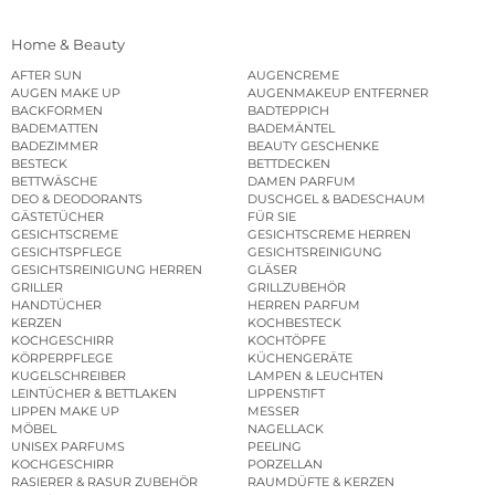
Home & Beauty
AFTER SUN
AUGENCREME
AUGEN MAKE UP
AUGENMAKEUP ENTFERNER
BACKFORMEN
BADTEPPICH
BADEMATTEN
BADEMÄNTEL
BADEZIMMER
BEAUTY GESCHENKE
BESTECK
BETTDECKEN
BETTWÄSCHE
DAMEN PARFUM
DEO & DEODORANTS
DUSCHGEL & BADESCHAUM
GÄSTETÜCHER
FÜR SIE
GESICHTSCREME
GESICHTSCREME HERREN
GESICHTSPFLEGE
GESICHTSREINIGUNG
GESICHTSREINIGUNG HERREN
GLÄSER
GRILLER
GRILLZUBEHÖR
HANDTÜCHER
HERREN PARFUM
KERZEN
KOCHBESTECK
KOCHGESCHIRR
KOCHTÖPFE
KÖRPERPFLEGE
KÜCHENGERÄTE
KUGELSCHREIBER
LAMPEN & LEUCHTEN
LEINTÜCHER & BETTLAKEN
LIPPENSTIFT
LIPPEN MAKE UP
MESSER
MÖBEL
NAGELLACK
UNISEX PARFUMS
PEELING
KOCHGESCHIRR
PORZELLAN
RASIERER & RASUR ZUBEHÖR
RAUMDÜFTE & KERZEN