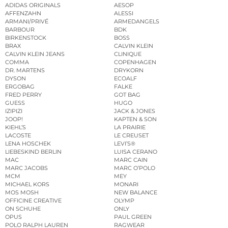
ADIDAS ORIGINALS
AESOP
AFFENZAHN
ALESSI
ARMANI/PRIVÉ
ARMEDANGELS
BARBOUR
BDK
BIRKENSTOCK
BOSS
BRAX
CALVIN KLEIN
CALVIN KLEIN JEANS
CLINIQUE
COMMA
COPENHAGEN
DR. MARTENS
DRYKORN
DYSON
ECOALF
ERGOBAG
FALKE
FRED PERRY
GOT BAG
GUESS
HUGO
IZIPIZI
JACK & JONES
JOOP!
KAPTEN & SON
KIEHL’S
LA PRAIRIE
LACOSTE
LE CREUSET
LENA HOSCHEK
LEVI’S®
LIEBESKIND BERLIN
LUISA CERANO
MAC
MARC CAIN
MARC JACOBS
MARC O’POLO
MCM
MEY
MICHAEL KORS
MONARI
MOS MOSH
NEW BALANCE
OFFICINE CREATIVE
OLYMP
ON SCHUHE
ONLY
OPUS
PAUL GREEN
POLO RALPH LAUREN
RAGWEAR