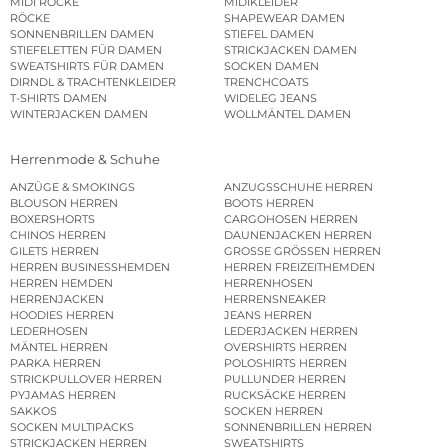
MIDI RÖCKE
MIDIKLEIDER
RÖCKE
SHAPEWEAR DAMEN
SONNENBRILLEN DAMEN
STIEFEL DAMEN
STIEFELETTEN FÜR DAMEN
STRICKJACKEN DAMEN
SWEATSHIRTS FÜR DAMEN
SOCKEN DAMEN
DIRNDL & TRACHTENKLEIDER
TRENCHCOATS
T-SHIRTS DAMEN
WIDELEG JEANS
WINTERJACKEN DAMEN
WOLLMÄNTEL DAMEN
Herrenmode & Schuhe
ANZÜGE & SMOKINGS
ANZUGSSCHUHE HERREN
BLOUSON HERREN
BOOTS HERREN
BOXERSHORTS
CARGOHOSEN HERREN
CHINOS HERREN
DAUNENJACKEN HERREN
GILETS HERREN
GROSSE GRÖSSEN HERREN
HERREN BUSINESSHEMDEN
HERREN FREIZEITHEMDEN
HERREN HEMDEN
HERRENHOSEN
HERRENJACKEN
HERRENSNEAKER
HOODIES HERREN
JEANS HERREN
LEDERHOSEN
LEDERJACKEN HERREN
MÄNTEL HERREN
OVERSHIRTS HERREN
PARKA HERREN
POLOSHIRTS HERREN
STRICKPULLOVER HERREN
PULLUNDER HERREN
PYJAMAS HERREN
RUCKSÄCKE HERREN
SAKKOS
SOCKEN HERREN
SOCKEN MULTIPACKS
SONNENBRILLEN HERREN
STRICKJACKEN HERREN
SWEATSHIRTS