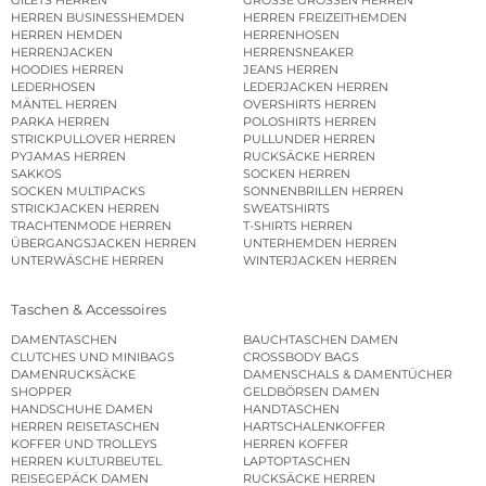
GILETS HERREN
GROSSE GRÖSSEN HERREN
HERREN BUSINESSHEMDEN
HERREN FREIZEITHEMDEN
HERREN HEMDEN
HERRENHOSEN
HERRENJACKEN
HERRENSNEAKER
HOODIES HERREN
JEANS HERREN
LEDERHOSEN
LEDERJACKEN HERREN
MÄNTEL HERREN
OVERSHIRTS HERREN
PARKA HERREN
POLOSHIRTS HERREN
STRICKPULLOVER HERREN
PULLUNDER HERREN
PYJAMAS HERREN
RUCKSÄCKE HERREN
SAKKOS
SOCKEN HERREN
SOCKEN MULTIPACKS
SONNENBRILLEN HERREN
STRICKJACKEN HERREN
SWEATSHIRTS
TRACHTENMODE HERREN
T-SHIRTS HERREN
ÜBERGANGSJACKEN HERREN
UNTERHEMDEN HERREN
UNTERWÄSCHE HERREN
WINTERJACKEN HERREN
Taschen & Accessoires
DAMENTASCHEN
BAUCHTASCHEN DAMEN
CLUTCHES UND MINIBAGS
CROSSBODY BAGS
DAMENRUCKSÄCKE
DAMENSCHALS & DAMENTÜCHER
SHOPPER
GELDBÖRSEN DAMEN
HANDSCHUHE DAMEN
HANDTASCHEN
HERREN REISETASCHEN
HARTSCHALENKOFFER
KOFFER UND TROLLEYS
HERREN KOFFER
HERREN KULTURBEUTEL
LAPTOPTASCHEN
REISEGEPÄCK DAMEN
RUCKSÄCKE HERREN