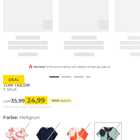
Beliebt!
12 Personen sehen sich diesen Artikel gerade an
DEAL
TOM TAILOR
T-Shirt
24,99
35,99
Jetzt
sparen
UVP
inkl. Mwst zzgl.
Versandkosten
Farbe:
Hellgrün