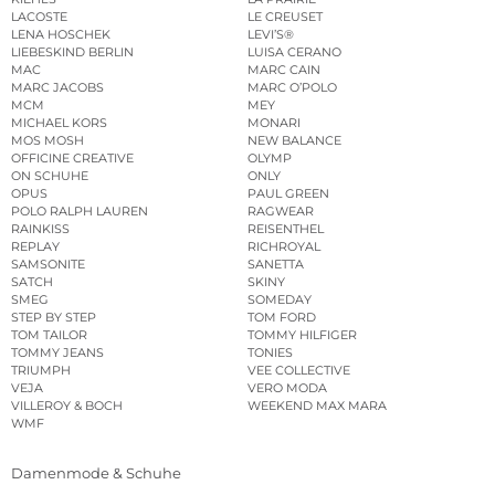
LACOSTE
LE CREUSET
LENA HOSCHEK
LEVI’S®
LIEBESKIND BERLIN
LUISA CERANO
MAC
MARC CAIN
MARC JACOBS
MARC O’POLO
MCM
MEY
MICHAEL KORS
MONARI
MOS MOSH
NEW BALANCE
OFFICINE CREATIVE
OLYMP
ON SCHUHE
ONLY
OPUS
PAUL GREEN
POLO RALPH LAUREN
RAGWEAR
RAINKISS
REISENTHEL
REPLAY
RICHROYAL
SAMSONITE
SANETTA
SATCH
SKINY
SMEG
SOMEDAY
STEP BY STEP
TOM FORD
TOM TAILOR
TOMMY HILFIGER
TOMMY JEANS
TONIES
TRIUMPH
VEE COLLECTIVE
VEJA
VERO MODA
VILLEROY & BOCH
WEEKEND MAX MARA
WMF
Damenmode & Schuhe