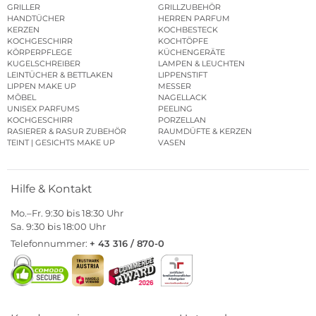
GRILLER
GRILLZUBEHÖR
HANDTÜCHER
HERREN PARFUM
KERZEN
KOCHBESTECK
KOCHGESCHIRR
KOCHTÖPFE
KÖRPERPFLEGE
KÜCHENGERÄTE
KUGELSCHREIBER
LAMPEN & LEUCHTEN
LEINTÜCHER & BETTLAKEN
LIPPENSTIFT
LIPPEN MAKE UP
MESSER
MÖBEL
NAGELLACK
UNISEX PARFUMS
PEELING
KOCHGESCHIRR
PORZELLAN
RASIERER & RASUR ZUBEHÖR
RAUMDÜFTE & KERZEN
TEINT | GESICHTS MAKE UP
VASEN
Hilfe & Kontakt
Mo.–Fr. 9:30 bis 18:30 Uhr
Sa. 9:30 bis 18:00 Uhr
Telefonnummer:
+ 43 316 / 870-0