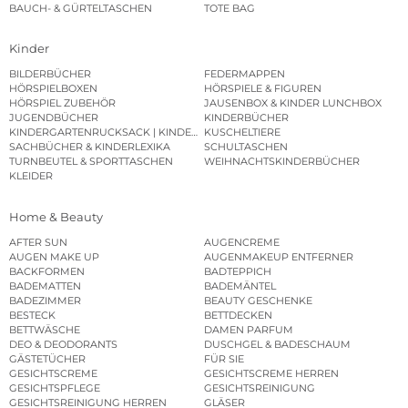
BAUCH- & GÜRTELTASCHEN
TOTE BAG
Kinder
BILDERBÜCHER
FEDERMAPPEN
HÖRSPIELBOXEN
HÖRSPIELE & FIGUREN
HÖRSPIEL ZUBEHÖR
JAUSENBOX & KINDER LUNCHBOX
JUGENDBÜCHER
KINDERBÜCHER
KINDERGARTENRUCKSACK | KINDERGARTENBEUTEL
KUSCHELTIERE
SACHBÜCHER & KINDERLEXIKA
SCHULTASCHEN
TURNBEUTEL & SPORTTASCHEN
WEIHNACHTSKINDERBÜCHER
KLEIDER
Home & Beauty
AFTER SUN
AUGENCREME
AUGEN MAKE UP
AUGENMAKEUP ENTFERNER
BACKFORMEN
BADTEPPICH
BADEMATTEN
BADEMÄNTEL
BADEZIMMER
BEAUTY GESCHENKE
BESTECK
BETTDECKEN
BETTWÄSCHE
DAMEN PARFUM
DEO & DEODORANTS
DUSCHGEL & BADESCHAUM
GÄSTETÜCHER
FÜR SIE
GESICHTSCREME
GESICHTSCREME HERREN
GESICHTSPFLEGE
GESICHTSREINIGUNG
GESICHTSREINIGUNG HERREN
GLÄSER