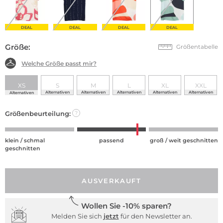
DEAL
DEAL
DEAL
DEAL
Größe:
Größentabelle
Welche Größe passt mir?
XS
S
M
L
XL
XXL
Alternativen
Alternativen
Alternativen
Alternativen
Alternativen
Alternativen
Größenbeurteilung:
?
klein / schmal
passend
groß / weit geschnitten
geschnitten
AUSVERKAUFT
Wollen Sie -10% sparen?
Melden Sie sich
jetzt
für den Newsletter an.