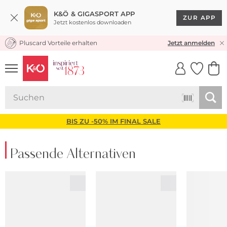
K&Ö & GIGASPORT APP
ZUR APP
Jetzt kostenlos downloaden
Pluscard Vorteile erhalten
KOSTENLOSER VERSAND* & RÜCKVERSAND
Jetzt anmelden
UNSERE APP
CLICK &
CLICK &
COLLECT
RESERVE
BIS ZU -50% IM FINAL SALE
Passende Alternativen