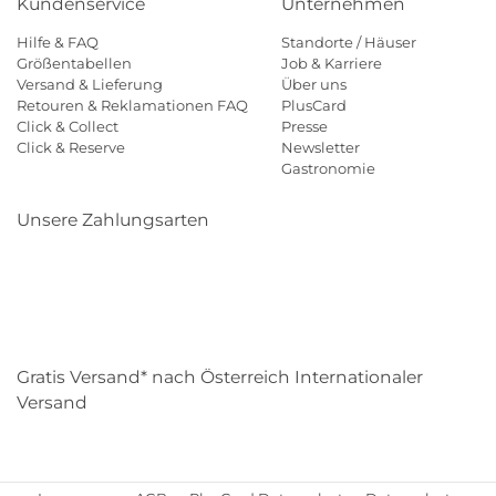
Kundenservice
Unternehmen
Hilfe & FAQ
Standorte / Häuser
Größentabellen
Job & Karriere
Versand & Lieferung
Über uns
Retouren & Reklamationen FAQ
PlusCard
Click & Collect
Presse
Click & Reserve
Newsletter
Gastronomie
Unsere Zahlungsarten
Klarna
Paypal
Mastercard
Visa
Diners
Eps
Shop
Applepay
Amazon
Gratis Versand* nach Österreich Internationaler
Versand