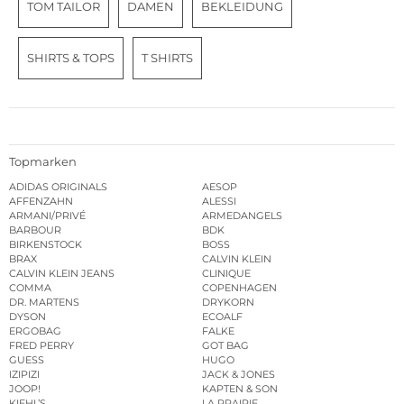
TOM TAILOR
DAMEN
BEKLEIDUNG
SHIRTS & TOPS
T SHIRTS
Topmarken
ADIDAS ORIGINALS
AESOP
AFFENZAHN
ALESSI
ARMANI/PRIVÉ
ARMEDANGELS
BARBOUR
BDK
BIRKENSTOCK
BOSS
BRAX
CALVIN KLEIN
CALVIN KLEIN JEANS
CLINIQUE
COMMA
COPENHAGEN
DR. MARTENS
DRYKORN
DYSON
ECOALF
ERGOBAG
FALKE
FRED PERRY
GOT BAG
GUESS
HUGO
IZIPIZI
JACK & JONES
JOOP!
KAPTEN & SON
KIEHL’S
LA PRAIRIE