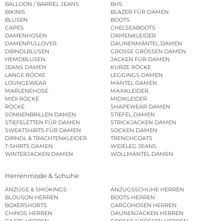
BALLOON / BARREL JEANS
BHS
BIKINIS
BLAZER FÜR DAMEN
BLUSEN
BOOTS
CAPES
CHELSEABOOTS
DAMENHOSEN
DAMENKLEIDER
DAMENPULLOVER
DAUNENMÄNTEL DAMEN
DIRNDLBLUSEN
GROSSE GRÖSSEN DAMEN
HEMDBLUSEN
JACKEN FÜR DAMEN
JEANS DAMEN
KURZE RÖCKE
LANGE RÖCKE
LEGGINGS DAMEN
LOUNGEWEAR
MÄNTEL DAMEN
MARLENEHOSE
MAXIKLEIDER
MIDI RÖCKE
MIDIKLEIDER
RÖCKE
SHAPEWEAR DAMEN
SONNENBRILLEN DAMEN
STIEFEL DAMEN
STIEFELETTEN FÜR DAMEN
STRICKJACKEN DAMEN
SWEATSHIRTS FÜR DAMEN
SOCKEN DAMEN
DIRNDL & TRACHTENKLEIDER
TRENCHCOATS
T-SHIRTS DAMEN
WIDELEG JEANS
WINTERJACKEN DAMEN
WOLLMÄNTEL DAMEN
Herrenmode & Schuhe
ANZÜGE & SMOKINGS
ANZUGSSCHUHE HERREN
BLOUSON HERREN
BOOTS HERREN
BOXERSHORTS
CARGOHOSEN HERREN
CHINOS HERREN
DAUNENJACKEN HERREN