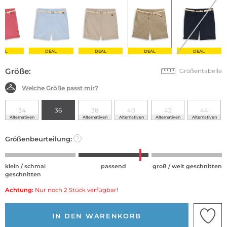
EAL
DEAL
DEAL
DEAL
DEAL
Größe:
Größentabelle
Welche Größe passt mir?
34
36
38
40
42
44
Alternativen
Alternativen
Alternativen
Alternativen
Alternativen
Größenbeurteilung:
?
klein / schmal
passend
groß / weit geschnitten
geschnitten
Achtung:
Nur noch 2 Stück verfügbar!
IN DEN WARENKORB