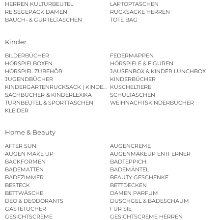
HERREN KULTURBEUTEL
LAPTOPTASCHEN
REISEGEPÄCK DAMEN
RUCKSÄCKE HERREN
BAUCH- & GÜRTELTASCHEN
TOTE BAG
Kinder
BILDERBÜCHER
FEDERMAPPEN
HÖRSPIELBOXEN
HÖRSPIELE & FIGUREN
HÖRSPIEL ZUBEHÖR
JAUSENBOX & KINDER LUNCHBOX
JUGENDBÜCHER
KINDERBÜCHER
KINDERGARTENRUCKSACK | KINDERGARTENBEUTEL
KUSCHELTIERE
SACHBÜCHER & KINDERLEXIKA
SCHULTASCHEN
TURNBEUTEL & SPORTTASCHEN
WEIHNACHTSKINDERBÜCHER
KLEIDER
Home & Beauty
AFTER SUN
AUGENCREME
AUGEN MAKE UP
AUGENMAKEUP ENTFERNER
BACKFORMEN
BADTEPPICH
BADEMATTEN
BADEMÄNTEL
BADEZIMMER
BEAUTY GESCHENKE
BESTECK
BETTDECKEN
BETTWÄSCHE
DAMEN PARFUM
DEO & DEODORANTS
DUSCHGEL & BADESCHAUM
GÄSTETÜCHER
FÜR SIE
GESICHTSCREME
GESICHTSCREME HERREN