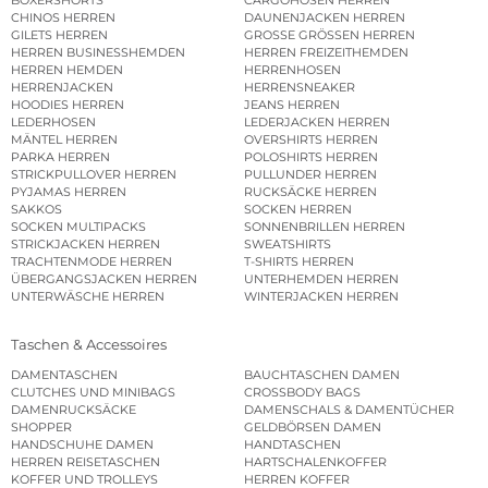
CHINOS HERREN
DAUNENJACKEN HERREN
GILETS HERREN
GROSSE GRÖSSEN HERREN
HERREN BUSINESSHEMDEN
HERREN FREIZEITHEMDEN
HERREN HEMDEN
HERRENHOSEN
HERRENJACKEN
HERRENSNEAKER
HOODIES HERREN
JEANS HERREN
LEDERHOSEN
LEDERJACKEN HERREN
MÄNTEL HERREN
OVERSHIRTS HERREN
PARKA HERREN
POLOSHIRTS HERREN
STRICKPULLOVER HERREN
PULLUNDER HERREN
PYJAMAS HERREN
RUCKSÄCKE HERREN
SAKKOS
SOCKEN HERREN
SOCKEN MULTIPACKS
SONNENBRILLEN HERREN
STRICKJACKEN HERREN
SWEATSHIRTS
TRACHTENMODE HERREN
T-SHIRTS HERREN
ÜBERGANGSJACKEN HERREN
UNTERHEMDEN HERREN
UNTERWÄSCHE HERREN
WINTERJACKEN HERREN
Taschen & Accessoires
DAMENTASCHEN
BAUCHTASCHEN DAMEN
CLUTCHES UND MINIBAGS
CROSSBODY BAGS
DAMENRUCKSÄCKE
DAMENSCHALS & DAMENTÜCHER
SHOPPER
GELDBÖRSEN DAMEN
HANDSCHUHE DAMEN
HANDTASCHEN
HERREN REISETASCHEN
HARTSCHALENKOFFER
KOFFER UND TROLLEYS
HERREN KOFFER