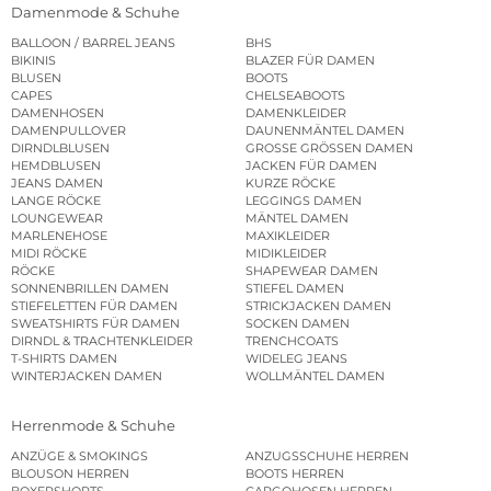
Damenmode & Schuhe
BALLOON / BARREL JEANS
BHS
BIKINIS
BLAZER FÜR DAMEN
BLUSEN
BOOTS
CAPES
CHELSEABOOTS
DAMENHOSEN
DAMENKLEIDER
DAMENPULLOVER
DAUNENMÄNTEL DAMEN
DIRNDLBLUSEN
GROSSE GRÖSSEN DAMEN
HEMDBLUSEN
JACKEN FÜR DAMEN
JEANS DAMEN
KURZE RÖCKE
LANGE RÖCKE
LEGGINGS DAMEN
LOUNGEWEAR
MÄNTEL DAMEN
MARLENEHOSE
MAXIKLEIDER
MIDI RÖCKE
MIDIKLEIDER
RÖCKE
SHAPEWEAR DAMEN
SONNENBRILLEN DAMEN
STIEFEL DAMEN
STIEFELETTEN FÜR DAMEN
STRICKJACKEN DAMEN
SWEATSHIRTS FÜR DAMEN
SOCKEN DAMEN
DIRNDL & TRACHTENKLEIDER
TRENCHCOATS
T-SHIRTS DAMEN
WIDELEG JEANS
WINTERJACKEN DAMEN
WOLLMÄNTEL DAMEN
Herrenmode & Schuhe
ANZÜGE & SMOKINGS
ANZUGSSCHUHE HERREN
BLOUSON HERREN
BOOTS HERREN
BOXERSHORTS
CARGOHOSEN HERREN