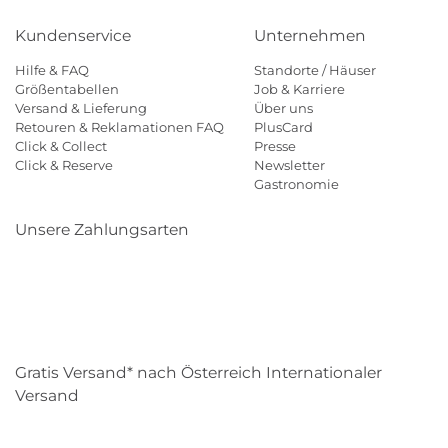
Kundenservice
Unternehmen
Hilfe & FAQ
Standorte / Häuser
Größentabellen
Job & Karriere
Versand & Lieferung
Über uns
Retouren & Reklamationen FAQ
PlusCard
Click & Collect
Presse
Click & Reserve
Newsletter
Gastronomie
Unsere Zahlungsarten
Klarna
Paypal
Mastercard
Visa
Diners
Eps
Shop
Applepay
Amazon
Gratis Versand* nach Österreich Internationaler
Versand