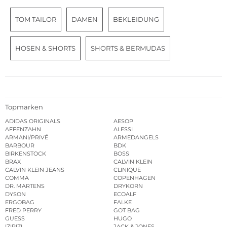
TOM TAILOR
DAMEN
BEKLEIDUNG
HOSEN & SHORTS
SHORTS & BERMUDAS
Topmarken
ADIDAS ORIGINALS
AESOP
AFFENZAHN
ALESSI
ARMANI/PRIVÉ
ARMEDANGELS
BARBOUR
BDK
BIRKENSTOCK
BOSS
BRAX
CALVIN KLEIN
CALVIN KLEIN JEANS
CLINIQUE
COMMA
COPENHAGEN
DR. MARTENS
DRYKORN
DYSON
ECOALF
ERGOBAG
FALKE
FRED PERRY
GOT BAG
GUESS
HUGO
IZIPIZI
JACK & JONES