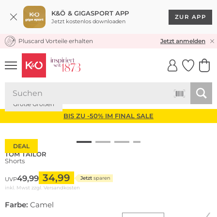
K&Ö & GIGASPORT APP
ZUR APP
Jetzt kostenlos downloaden
Pluscard Vorteile erhalten
KOSTENLOSER VERSAND* & RÜCKVERSAND
Jetzt anmelden
UNSERE APP
CLICK &
CLICK &
COLLECT
RESERVE
Große Größen
BIS ZU -50% IM FINAL SALE
DEAL
TOM TAILOR
Shorts
34,99
49,99
Jetzt
sparen
UVP
inkl. Mwst zzgl.
Versandkosten
Farbe:
Camel