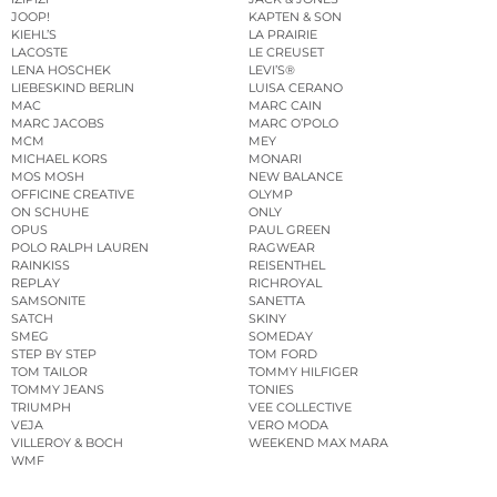
JOOP!
KAPTEN & SON
KIEHL’S
LA PRAIRIE
LACOSTE
LE CREUSET
LENA HOSCHEK
LEVI’S®
LIEBESKIND BERLIN
LUISA CERANO
MAC
MARC CAIN
MARC JACOBS
MARC O’POLO
MCM
MEY
MICHAEL KORS
MONARI
MOS MOSH
NEW BALANCE
OFFICINE CREATIVE
OLYMP
ON SCHUHE
ONLY
OPUS
PAUL GREEN
POLO RALPH LAUREN
RAGWEAR
RAINKISS
REISENTHEL
REPLAY
RICHROYAL
SAMSONITE
SANETTA
SATCH
SKINY
SMEG
SOMEDAY
STEP BY STEP
TOM FORD
TOM TAILOR
TOMMY HILFIGER
TOMMY JEANS
TONIES
TRIUMPH
VEE COLLECTIVE
VEJA
VERO MODA
VILLEROY & BOCH
WEEKEND MAX MARA
WMF