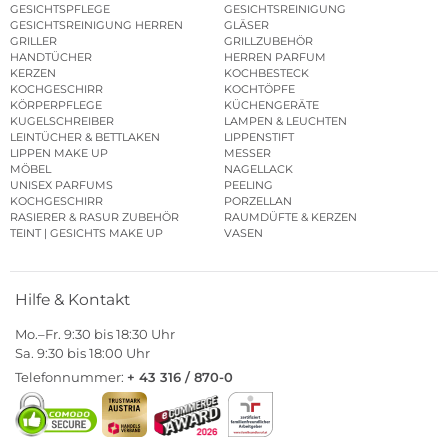
GESICHTSPFLEGE
GESICHTSREINIGUNG
GESICHTSREINIGUNG HERREN
GLÄSER
GRILLER
GRILLZUBEHÖR
HANDTÜCHER
HERREN PARFUM
KERZEN
KOCHBESTECK
KOCHGESCHIRR
KOCHTÖPFE
KÖRPERPFLEGE
KÜCHENGERÄTE
KUGELSCHREIBER
LAMPEN & LEUCHTEN
LEINTÜCHER & BETTLAKEN
LIPPENSTIFT
LIPPEN MAKE UP
MESSER
MÖBEL
NAGELLACK
UNISEX PARFUMS
PEELING
KOCHGESCHIRR
PORZELLAN
RASIERER & RASUR ZUBEHÖR
RAUMDÜFTE & KERZEN
TEINT | GESICHTS MAKE UP
VASEN
Hilfe & Kontakt
Mo.–Fr. 9:30 bis 18:30 Uhr
Sa. 9:30 bis 18:00 Uhr
Telefonnummer:
+ 43 316 / 870-0