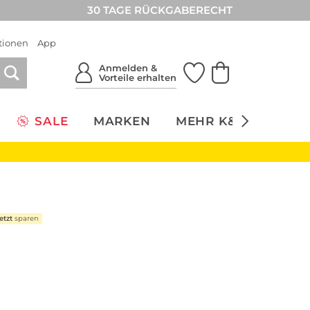
30 TAGE RÜCKGABERECHT
tionen
App
Anmelden &
Vorteile erhalten
SALE
MARKEN
MEHR K&Ö
NACH
etzt
sparen