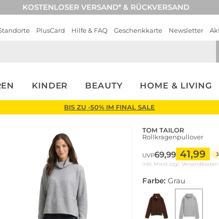
KOSTENLOSER VERSAND* & RÜCKVERSAND
Standorte
PlusCard
Hilfe & FAQ
Geschenkkarte
Newsletter
Ak
REN
KINDER
BEAUTY
HOME & LIVING
BIS ZU -50% IM FINAL SALE
TOM TAILOR
Rollkragenpullover
41,99
69,99
J
UVP
inkl. Mwst zzgl.
Versandkosten
Farbe:
Grau