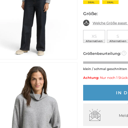
DEAL
DEAL
Größe:
Welche Größe passt
XS
S
Alternativen
Alternativen
Größenbeurteilung:
?
klein / schmal geschnitten
Achtung:
Nur noch 1 Stück
IN 
Meld