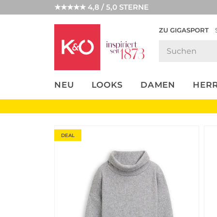
★★★★★ 4,8 / 5,0 STERNE
ZU GIGASPORT
FASHION-
UNSERE APP
CLICK &
CLICK &
TRENDS
COLLECT
RESERVE
NEU
LOOKS
DAMEN
HER
DEAL