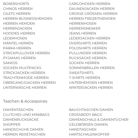
BOXERSHORTS
CARGOHOSEN HERREN
CHINOS HERREN
DAUNENJACKEN HERREN
GILETS HERREN
GROSSE GRÖSSEN HERREN
HERREN BUSINESSHEMDEN
HERREN FREIZEITHEMDEN
HERREN HEMDEN
HERRENHOSEN
HERRENJACKEN
HERRENSNEAKER
HOODIES HERREN
JEANS HERREN
LEDERHOSEN
LEDERJACKEN HERREN
MÄNTEL HERREN
OVERSHIRTS HERREN
PARKA HERREN
POLOSHIRTS HERREN
STRICKPULLOVER HERREN
PULLUNDER HERREN
PYJAMAS HERREN
RUCKSÄCKE HERREN
SAKKOS
SOCKEN HERREN
SOCKEN MULTIPACKS
SONNENBRILLEN HERREN
STRICKJACKEN HERREN
SWEATSHIRTS
TRACHTENMODE HERREN
T-SHIRTS HERREN
ÜBERGANGSJACKEN HERREN
UNTERHEMDEN HERREN
UNTERWÄSCHE HERREN
WINTERJACKEN HERREN
Taschen & Accessoires
DAMENTASCHEN
BAUCHTASCHEN DAMEN
CLUTCHES UND MINIBAGS
CROSSBODY BAGS
DAMENRUCKSÄCKE
DAMENSCHALS & DAMENTÜCHER
SHOPPER
GELDBÖRSEN DAMEN
HANDSCHUHE DAMEN
HANDTASCHEN
HERREN REISETASCHEN
HARTSCHALENKOFFER