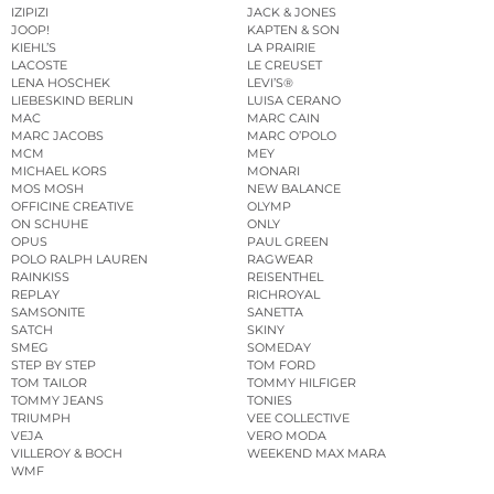
IZIPIZI
JACK & JONES
JOOP!
KAPTEN & SON
KIEHL’S
LA PRAIRIE
LACOSTE
LE CREUSET
LENA HOSCHEK
LEVI’S®
LIEBESKIND BERLIN
LUISA CERANO
MAC
MARC CAIN
MARC JACOBS
MARC O’POLO
MCM
MEY
MICHAEL KORS
MONARI
MOS MOSH
NEW BALANCE
OFFICINE CREATIVE
OLYMP
ON SCHUHE
ONLY
OPUS
PAUL GREEN
POLO RALPH LAUREN
RAGWEAR
RAINKISS
REISENTHEL
REPLAY
RICHROYAL
SAMSONITE
SANETTA
SATCH
SKINY
SMEG
SOMEDAY
STEP BY STEP
TOM FORD
TOM TAILOR
TOMMY HILFIGER
TOMMY JEANS
TONIES
TRIUMPH
VEE COLLECTIVE
VEJA
VERO MODA
VILLEROY & BOCH
WEEKEND MAX MARA
WMF