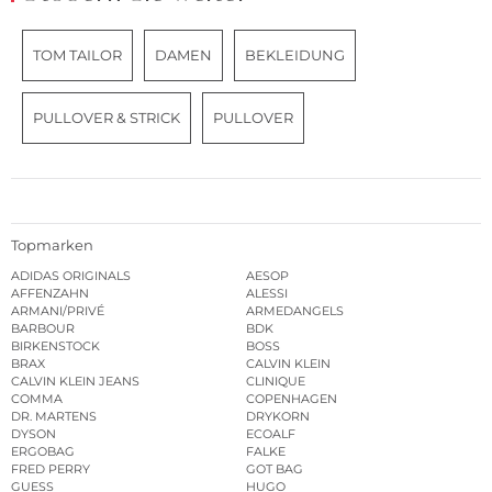
TOM TAILOR
DAMEN
BEKLEIDUNG
PULLOVER & STRICK
PULLOVER
Topmarken
ADIDAS ORIGINALS
AESOP
AFFENZAHN
ALESSI
ARMANI/PRIVÉ
ARMEDANGELS
BARBOUR
BDK
BIRKENSTOCK
BOSS
BRAX
CALVIN KLEIN
CALVIN KLEIN JEANS
CLINIQUE
COMMA
COPENHAGEN
DR. MARTENS
DRYKORN
DYSON
ECOALF
ERGOBAG
FALKE
FRED PERRY
GOT BAG
GUESS
HUGO