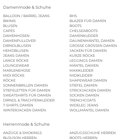
Damenmode & Schuhe
BALLOON / BARREL JEANS
BHS
BIKINIS
BLAZER FÜR DAMEN
BLUSEN
BOOTS
CAPES
CHELSEABOOTS
DAMENHOSEN
DAMENKLEIDER
DAMENPULLOVER
DAUNENMÄNTEL DAMEN
DIRNDLBLUSEN
GROSSE GRÖSSEN DAMEN
HEMDBLUSEN
JACKEN FÜR DAMEN
JEANS DAMEN
KURZE RÖCKE
LANGE RÖCKE
LEGGINGS DAMEN
LOUNGEWEAR
MÄNTEL DAMEN
MARLENEHOSE
MAXIKLEIDER
MIDI RÖCKE
MIDIKLEIDER
RÖCKE
SHAPEWEAR DAMEN
SONNENBRILLEN DAMEN
STIEFEL DAMEN
STIEFELETTEN FÜR DAMEN
STRICKJACKEN DAMEN
SWEATSHIRTS FÜR DAMEN
SOCKEN DAMEN
DIRNDL & TRACHTENKLEIDER
TRENCHCOATS
T-SHIRTS DAMEN
WIDELEG JEANS
WINTERJACKEN DAMEN
WOLLMÄNTEL DAMEN
Herrenmode & Schuhe
ANZÜGE & SMOKINGS
ANZUGSSCHUHE HERREN
BLOUSON HERREN
BOOTS HERREN