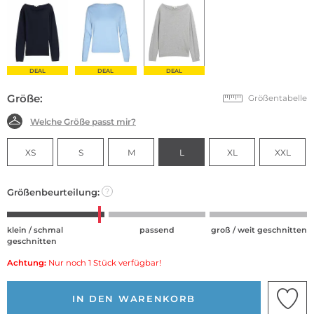
DEAL
DEAL
DEAL
Größe:
Größentabelle
Welche Größe passt mir?
XS
S
M
L
XL
XXL
Größenbeurteilung:
?
klein / schmal
passend
groß / weit geschnitten
geschnitten
Achtung:
Nur noch 1 Stück verfügbar!
IN DEN WARENKORB