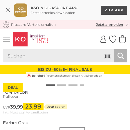
K&Ö & GIGASPORT APP
ZUR APP
Jetzt kostenlos downloaden
Pluscard Vorteile erhalten
KOSTENLOSER VERSAND* & RÜCKVERSAND
Jetzt anmelden
UNSERE APP
CLICK &
CLICK &
COLLECT
RESERVE
BIS ZU -50% IM FINAL SALE
Beliebt!
6 Personen sehen sich diesen Artikel gerade an
DEAL
TOM TAILOR
Pullover
23,99
39,99
Jetzt
sparen
UVP
inkl. Mwst zzgl.
Versandkosten
Farbe:
Grau