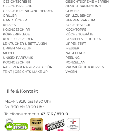
GESICHTSCREME
GESICHTSCREME HERREN
GESICHTSPFLEGE
GESICHTSREINIGUNG
GESICHTSREINIGUNG HERREN
GLÄSER
GRILLER
GRILLZUBEHÖR
HANDTÜCHER
HERREN PARFUM
KERZEN
KOCHBESTECK
KOCHGESCHIRR
KOCHTÖPFE
KÖRPERPFLEGE
KÜCHENGERÄTE
KUGELSCHREIBER
LAMPEN & LEUCHTEN
LEINTÜCHER & BETTLAKEN
LIPPENSTIFT
LIPPEN MAKE UP
MESSER
MÖBEL
NAGELLACK
UNISEX PARFUMS
PEELING
KOCHGESCHIRR
PORZELLAN
RASIERER & RASUR ZUBEHÖR
RAUMDÜFTE & KERZEN
TEINT | GESICHTS MAKE UP
VASEN
Hilfe & Kontakt
Mo.–Fr. 9:30 bis 18:30 Uhr
Sa. 9:30 bis 18:00 Uhr
Telefonnummer:
+ 43 316 / 870-0