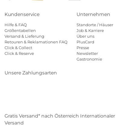
Kundenservice
Unternehmen
Hilfe & FAQ
Standorte / Häuser
Größentabellen
Job & Karriere
Versand & Lieferung
Über uns
Retouren & Reklamationen FAQ
PlusCard
Click & Collect
Presse
Click & Reserve
Newsletter
Gastronomie
Unsere Zahlungsarten
Klarna
Paypal
Mastercard
Visa
Diners
Eps
Shop
Applepay
Amazon
Gratis Versand* nach Österreich Internationaler
Versand