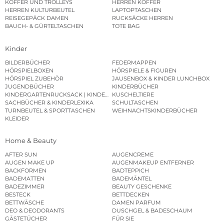
KOFFER UND TROLLEYS
HERREN KOFFER
HERREN KULTURBEUTEL
LAPTOPTASCHEN
REISEGEPÄCK DAMEN
RUCKSÄCKE HERREN
BAUCH- & GÜRTELTASCHEN
TOTE BAG
Kinder
BILDERBÜCHER
FEDERMAPPEN
HÖRSPIELBOXEN
HÖRSPIELE & FIGUREN
HÖRSPIEL ZUBEHÖR
JAUSENBOX & KINDER LUNCHBOX
JUGENDBÜCHER
KINDERBÜCHER
KINDERGARTENRUCKSACK | KINDERGARTENBEUTEL
KUSCHELTIERE
SACHBÜCHER & KINDERLEXIKA
SCHULTASCHEN
TURNBEUTEL & SPORTTASCHEN
WEIHNACHTSKINDERBÜCHER
KLEIDER
Home & Beauty
AFTER SUN
AUGENCREME
AUGEN MAKE UP
AUGENMAKEUP ENTFERNER
BACKFORMEN
BADTEPPICH
BADEMATTEN
BADEMÄNTEL
BADEZIMMER
BEAUTY GESCHENKE
BESTECK
BETTDECKEN
BETTWÄSCHE
DAMEN PARFUM
DEO & DEODORANTS
DUSCHGEL & BADESCHAUM
GÄSTETÜCHER
FÜR SIE